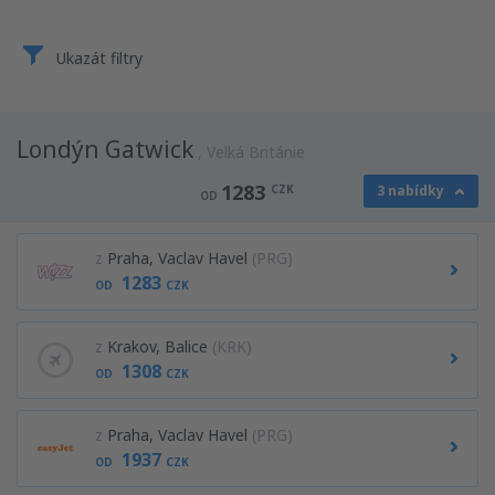
Ukazát filtry
Londýn Gatwick
Velká Británie
1283
CZK
3 nabídky
OD
z
Praha, Vaclav Havel
(PRG)
1283
OD
CZK
z
Krakov, Balice
(KRK)
1308
OD
CZK
z
Praha, Vaclav Havel
(PRG)
1937
OD
CZK