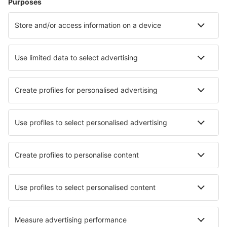
Ubytování
Let+Hotel
Hotely
Transfery
Sportovní události
Přečtěte si více
Garance nejnižší ceny
Mobilní aplikace
Letecké společnosti
Ryanair
Wizz Air
easyJet
Lufthansa
KLM