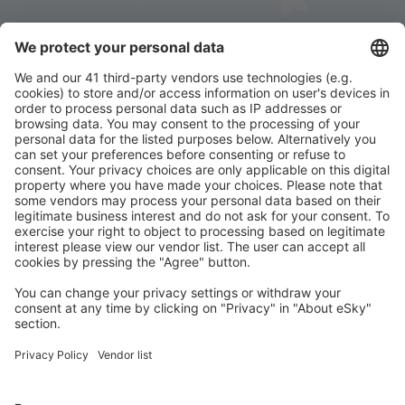
Stáhněte si naši aplikaci
a plánujte své cesty
pohodlně
Naplánujte si cestu
Letenky
Eurovíkend
Dovolená