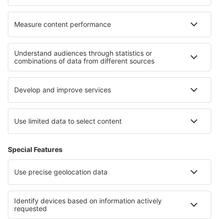
O eSky
Všeobecné podmínky
Moje rezervace
Politika ochrany soukromí
Podpora a kontakt
Země
Mezinárodní web-stránky
eSky.eu
eSky.com
eDestinos.com