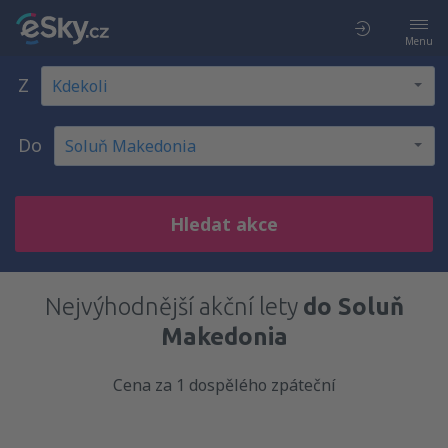
Menu
Z
Do
Hledat akce
Nejvýhodnější akční lety
do Soluň
Makedonia
Cena za 1 dospělého zpáteční