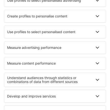
Letecké společnosti
Ryanair
Wizz Air
easyJet
Lufthansa
KLM
O eSky
Všeobecné podmínky
Moje rezervace
Politika ochrany soukromí
Podpora a kontakt