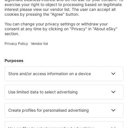
Naplánujte si cestu
Letenky
Eurovíkend
Dovolená
Ubytování
Let+Hotel
Hotely
Transfery
Sportovní události
Přečtěte si více
Garance nejnižší ceny
Mobilní aplikace