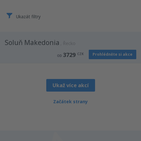
Ukazát filtry
Soluň Makedonia
Řecko
3729
CZK
Prohlédněte si akce
OD
Ukaž více akcí
Začátek strany