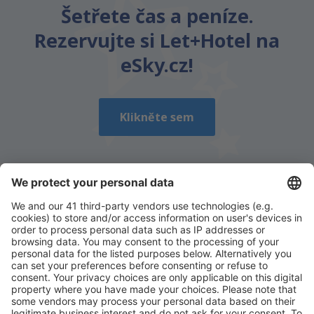
Šetřete čas a peníze.
Rezervujte si Let+Hotel na
eSky.cz!
Klikněte sem
Stáhněte si naši aplikaci
a plánujte své cesty
pohodlně