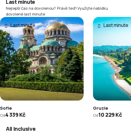
Last minute
Nejlepší čas na dovolenou? Právě teď! Využijte nabídku
dovolené last minute
Last minute
Last minute
Sofie
Gruzie
4 339 Kč
10 229 Kč
Od
Od
All Inclusive