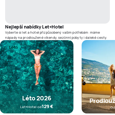
Nejlepší nabídky Let+Hotel
Vyberte si let a hotel přizpůsobený vašim potřebám: máme
nápady na prodloužené víkendy, sezónní pobyty i daleké cesty.
Léto
Léto 2026
Prodlou
129 €
Let+Hotel od
Ově