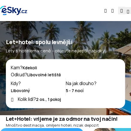
Let+Hotel
Let+hotel: spolu levnější
Lety s hotelem v ceně - objevte nejlepší nabídky
Kam?
Odkud?
Kdy?
Na jak dlouho?
Kolik lidí?
Let+Hotel: vrijeme je za odmor na tvoj način!
Mnoštvo destinacija, omiljeni hoteli, nizak depozit