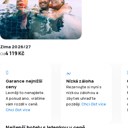
Zima 2026/27
4 119 Kč
Od
Garance nejnižší
Nízká záloha
ceny
Rezervujte si nyní s
Levněji to nenajdete.
nízkou zálohou a
A pokud ano, vrátíme
zbytek uhraďte
vám rozdíl v ceně.
později.
Chci číst více
Chci číst více
Nejlepší hotely s letenkou v ceně