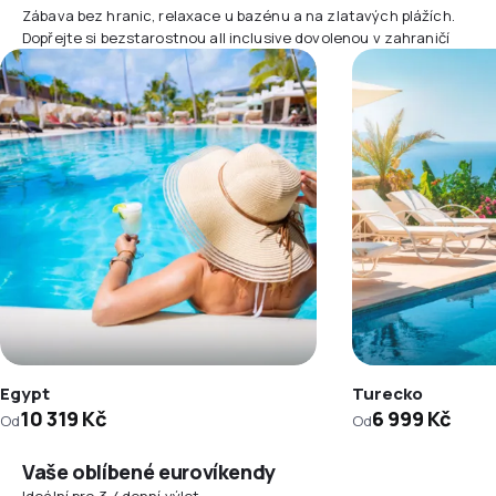
Zábava bez hranic, relaxace u bazénu a na zlatavých plážích.
Dopřejte si bezstarostnou all inclusive dovolenou v zahraničí
Egypt
Turecko
10 319 Kč
6 999 Kč
Od
Od
Vaše oblíbené eurovíkendy
Ideální pro 3-4denní výlet