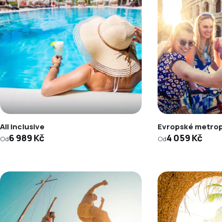
All inclusive
Evropské metro
6 989 Kč
4 059 Kč
Od
Od