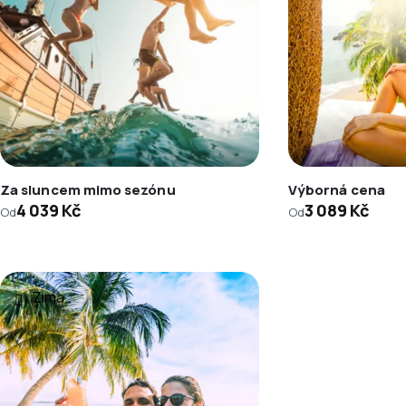
Za sluncem mimo sezónu
Výborná cena
4 039 Kč
3 089 Kč
Od
Od
Zima