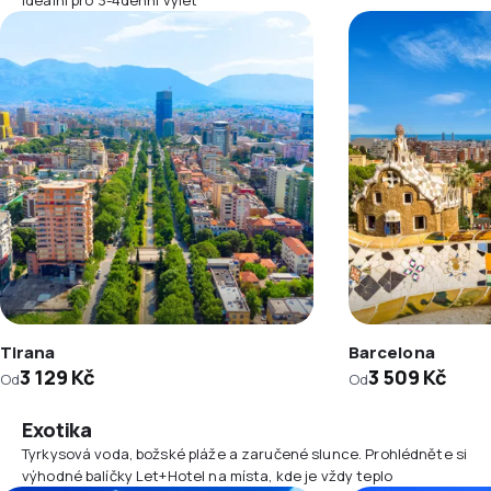
Tirana
Barcelona
3 129 Kč
3 509 Kč
Od
Od
Exotika
Tyrkysová voda, božské pláže a zaručené slunce. Prohlédněte si
výhodné balíčky Let+Hotel na místa, kde je vždy teplo