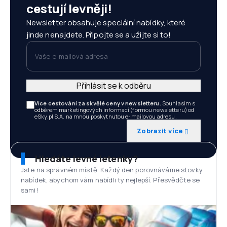
cestují levněji!
Newsletter obsahuje speciální nabídky, které
jinde nenajdete. Připojte se a užijte si to!
Vaše e-mailová adresa
Přihlásit se k odběru
Více cestování za skvělé ceny v newsletteru.
Souhlasím s
odběrem marketingových informací (formou newsletteru) od
eSky.pl S.A. na mnou poskytnutou e-mailovou adresu.
Zobrazit více
Hledáte levné letenky?
Jste na správném místě. Každý den porovnáváme stovky
nabídek, abychom vám nabídli ty nejlepší. Přesvědčte se
sami!