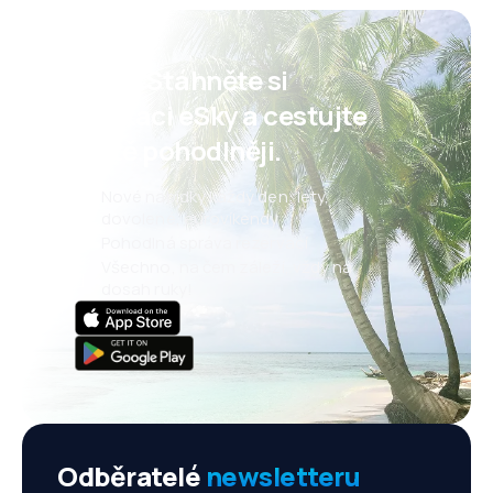
Psst! Stáhněte si
aplikaci eSky a cestujte
ještě pohodlněji.
Nové nabídky každý den: lety,
dovolené, eurovíkendy
Pohodlná správa rezervací
Všechno, na čem záleží, vždy na
dosah ruky!
Odběratelé
newsletteru