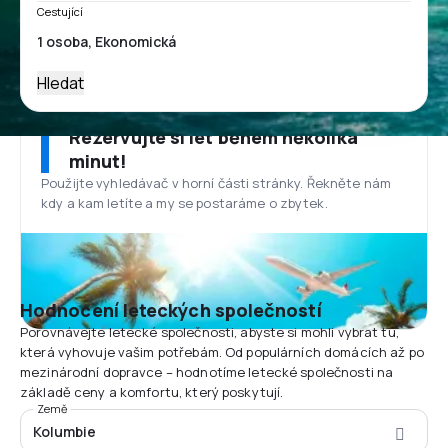
Cestující
Hledat
Rezervujte si let během několika
minut!
Použijte vyhledávač v horní části stránky. Řekněte nám
kdy a kam letíte a my se postaráme o zbytek.
Hodnocení leteckých společností
Porovnávejte letecké společnosti, abyste si mohli vybrat tu,
která vyhovuje vašim potřebám. Od populárních domácích až po
mezinárodní dopravce – hodnotíme letecké společnosti na
základě ceny a komfortu, který poskytují.
Země
Kolumbie