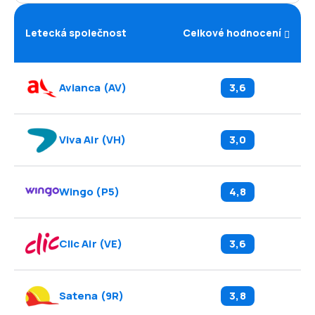
Letecká společnost
Celkové hodnocení
Avianca
(
AV
)
3,6
Viva Air
(
VH
)
3,0
Wingo
(
P5
)
4,8
Clic Air
(
VE
)
3,6
Satena
(
9R
)
3,8