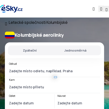
Letecké společnosti
Kolumbijské
Kolumbijské aerolinky
Zpáteční
Jednosměrná
Odkud
Kam
Odlet
Návrat