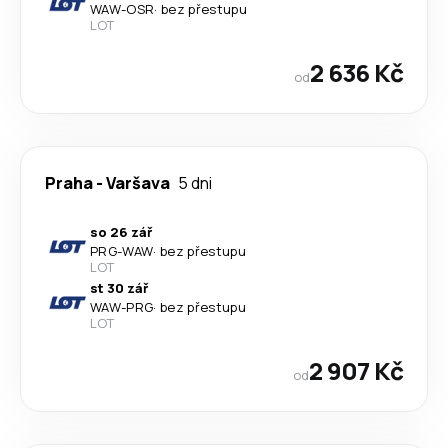
WAW
-
OSR
·
bez přestupu
LOT
2 636 Kč
od
Praha
-
Varšava
5 dni
so 26 zář
PRG
-
WAW
·
bez přestupu
LOT
st 30 zář
WAW
-
PRG
·
bez přestupu
LOT
2 907 Kč
od