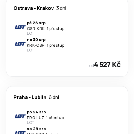
Ostrava
-
Krakov
3 dni
pá 28 srp
OSR
-
KRK
·
1 přestup
LOT
ne 30 srp
KRK
-
OSR
·
1 přestup
LOT
4 527 Kč
od
Praha
-
Lublin
6 dni
po 24 srp
PRG
-
LUZ
·
1 přestup
LOT
so 29 srp