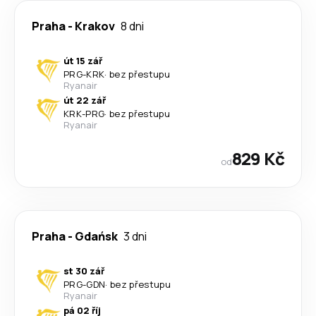
Praha
-
Krakov
8 dni
út 15 zář
PRG
-
KRK
·
bez přestupu
Ryanair
út 22 zář
KRK
-
PRG
·
bez přestupu
Ryanair
829 Kč
od
Praha
-
Gdańsk
3 dni
st 30 zář
PRG
-
GDN
·
bez přestupu
Ryanair
pá 02 říj