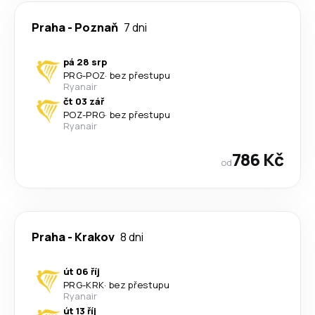
Praha
-
Poznaň
7 dni
pá 28 srp
PRG
-
POZ
·
bez přestupu
Ryanair
čt 03 zář
POZ
-
PRG
·
bez přestupu
Ryanair
786 Kč
od
Praha
-
Krakov
8 dni
út 06 říj
PRG
-
KRK
·
bez přestupu
Ryanair
út 13 říj