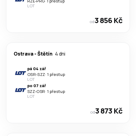
RZE
-
PRG
·
1 přestup
LOT
3 856 Kč
od
Ostrava
-
Štětín
4 dni
pá 04 zář
OSR
-
SZZ
·
1 přestup
LOT
po 07 zář
SZZ
-
OSR
·
1 přestup
LOT
3 873 Kč
od