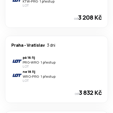
KTW
-
PRG
·
1 přestup
LOT
3 208 Kč
od
Praha
-
Vratislav
3 dni
pá 16 říj
PRG
-
WRO
·
1 přestup
LOT
ne 18 říj
WRO
-
PRG
·
1 přestup
LOT
3 832 Kč
od