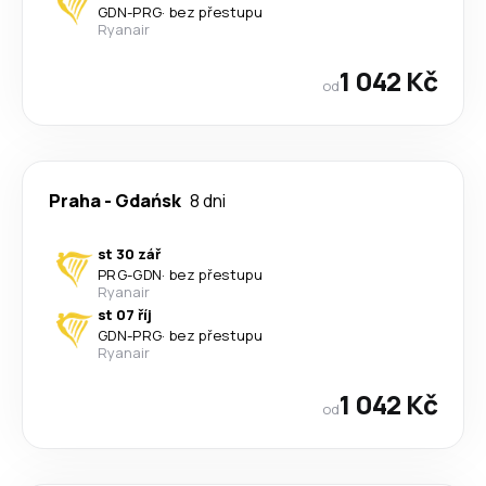
GDN
-
PRG
·
bez přestupu
Ryanair
1 042 Kč
od
Praha
-
Gdańsk
8 dni
st 30 zář
PRG
-
GDN
·
bez přestupu
Ryanair
st 07 říj
GDN
-
PRG
·
bez přestupu
Ryanair
1 042 Kč
od