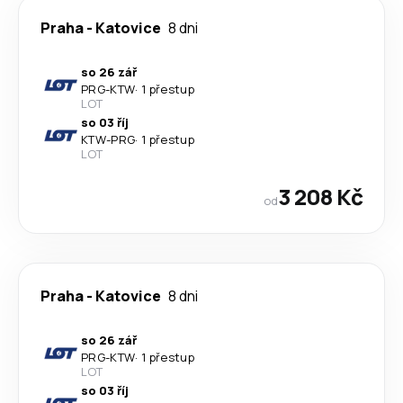
Praha
-
Katovice
8 dni
so 26 zář
PRG
-
KTW
·
1 přestup
LOT
so 03 říj
KTW
-
PRG
·
1 přestup
LOT
3 208 Kč
od
Praha
-
Katovice
8 dni
so 26 zář
PRG
-
KTW
·
1 přestup
LOT
so 03 říj