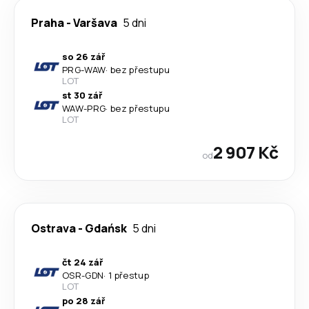
Praha
-
Varšava
5 dni
so 26 zář
PRG
-
WAW
·
bez přestupu
LOT
st 30 zář
WAW
-
PRG
·
bez přestupu
LOT
2 907 Kč
od
Ostrava
-
Gdańsk
5 dni
čt 24 zář
OSR
-
GDN
·
1 přestup
LOT
po 28 zář