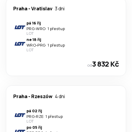
Praha
-
Vratislav
3 dni
pá 16 říj
PRG
-
WRO
·
1 přestup
LOT
ne 18 říj
WRO
-
PRG
·
1 přestup
LOT
3 832 Kč
od
Praha
-
Rzeszów
4 dni
pá 02 říj
PRG
-
RZE
·
1 přestup
LOT
po 05 říj