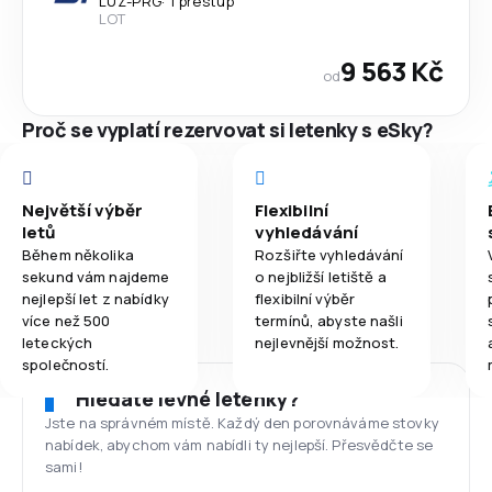
LUZ
-
PRG
·
1 přestup
LOT
9 563 Kč
od
Proč se vyplatí rezervovat si letenky s eSky?
Největší výběr
Flexibilní
letů
vyhledávání
Během několika
Rozšiřte vyhledávání
sekund vám najdeme
o nejbližší letiště a
nejlepší let z nabídky
flexibilní výběr
více než 500
termínů, abyste našli
leteckých
nejlevnější možnost.
společností.
Hledáte levné letenky?
Jste na správném místě. Každý den porovnáváme stovky
nabídek, abychom vám nabídli ty nejlepší. Přesvědčte se
sami!