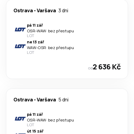
Ostrava
-
Varšava
3 dni
pá 11 zář
OSR
-
WAW
·
bez přestupu
LOT
ne 13 zář
WAW
-
OSR
·
bez přestupu
LOT
2 636 Kč
od
Ostrava
-
Varšava
5 dni
pá 11 zář
OSR
-
WAW
·
bez přestupu
LOT
út 15 zář