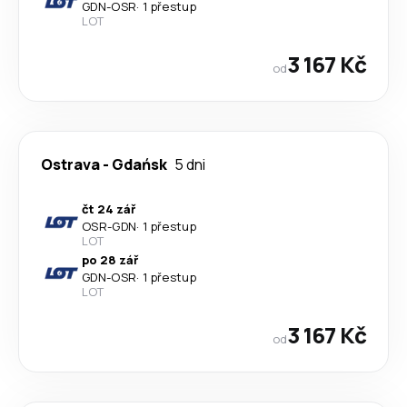
GDN
-
OSR
·
1 přestup
LOT
3 167 Kč
od
Ostrava
-
Gdańsk
5 dni
čt 24 zář
OSR
-
GDN
·
1 přestup
LOT
po 28 zář
GDN
-
OSR
·
1 přestup
LOT
3 167 Kč
od