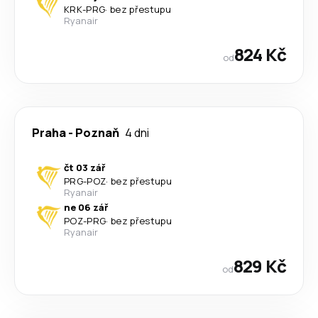
KRK
-
PRG
·
bez přestupu
Ryanair
824 Kč
od
Praha
-
Poznaň
4 dni
čt 03 zář
PRG
-
POZ
·
bez přestupu
Ryanair
ne 06 zář
POZ
-
PRG
·
bez přestupu
Ryanair
829 Kč
od