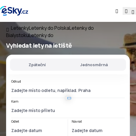
Letenky
Letenky do Polska
Letenky do
Bialystoku
Letenky do
Vyhledat lety
na
letiště
Zpáteční
Jednosměrná
Odkud
Kam
Odlet
Návrat