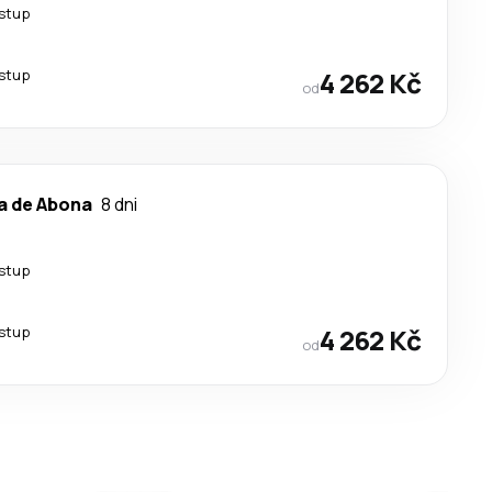
estup
estup
4 262 Kč
od
a de Abona
8 dni
estup
estup
4 262 Kč
od