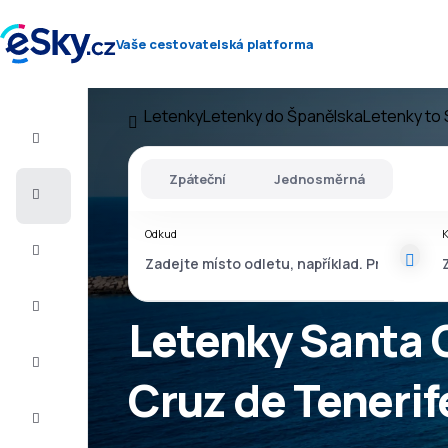
Vaše cestovatelská platforma
Letenky
Letenky do Španělska
Letenky to 
Let+Hotel
Zpáteční
Jednosměrná
Letenky
Odkud
Dovolená
Léto
2026
Letenky Santa C
Zima
2026/27
Cruz de Tenerif
Last
minute