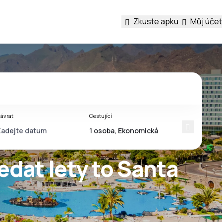
Zkuste apku
Můj účet
ávrat
Cestující
edat lety to Santa