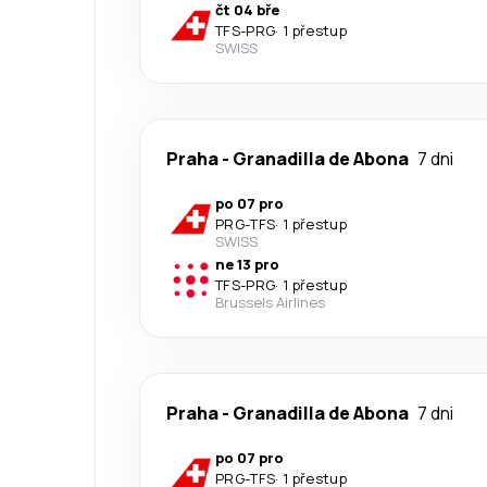
čt 04 bře
TFS
-
PRG
·
1 přestup
SWISS
Praha
-
Granadilla de Abona
7 dni
po 07 pro
PRG
-
TFS
·
1 přestup
SWISS
ne 13 pro
TFS
-
PRG
·
1 přestup
Brussels Airlines
Praha
-
Granadilla de Abona
7 dni
po 07 pro
PRG
-
TFS
·
1 přestup