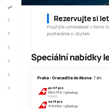
All-
inclusive
Rezervujte si l
Eurovíkend
Použijte vyhledávač v horní č
postaráme o zbytek.
Ubytování
Akční
letenky
Speciální nabídky l
Zkompletujte
vaši cestu
Tipy a
inspirace
Praha
-
Granadilla de Abona
7 dni
Zákaznický
po 07 pro
servis
PRG
-
TFS
·
1 přestup
SWISS
ne 13 pro
TFS
-
PRG
·
1 přestup