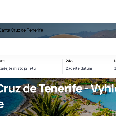
Santa Cruz de Tenerife
Kam
Odlet
N
ruz de Tenerife - Vyhl
e