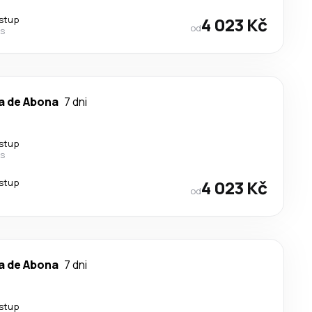
estup
4 023 Kč
od
es
a de Abona
7 dni
estup
es
estup
4 023 Kč
od
a de Abona
7 dni
estup