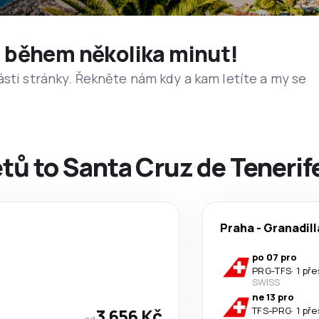
et během několika minut!
ásti stránky. Řekněte nám kdy a kam letíte a my se
etů to Santa Cruz de Tenerif
Praha
-
Granadill
po 07 pro
PRG
-
TFS
·
1 př
SWISS
ne 13 pro
3 656 Kč
TFS
-
PRG
·
1 př
od