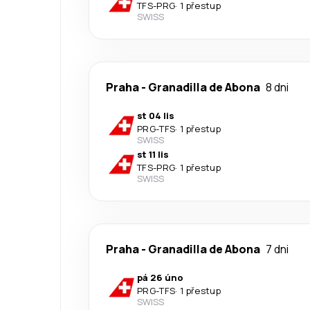
TFS
-
PRG
·
1 přestup
SWISS
Praha
-
Granadilla de Abona
8 dni
st 04 lis
PRG
-
TFS
·
1 přestup
SWISS
st 11 lis
TFS
-
PRG
·
1 přestup
SWISS
Praha
-
Granadilla de Abona
7 dni
pá 26 úno
PRG
-
TFS
·
1 přestup
SWISS