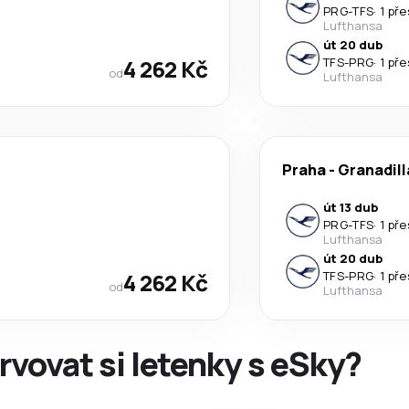
PRG
-
TFS
·
1 př
Lufthansa
út 20 dub
4 262 Kč
TFS
-
PRG
·
1 př
od
Lufthansa
Praha
-
Granadill
út 13 dub
PRG
-
TFS
·
1 př
Lufthansa
út 20 dub
4 262 Kč
TFS
-
PRG
·
1 př
od
Lufthansa
rvovat si letenky s eSky?