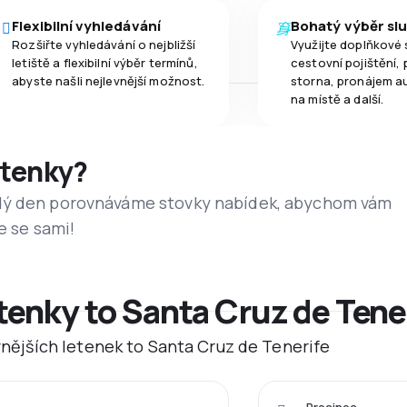
Flexibilní vyhledávání
Bohatý výběr sl
Rozšiřte vyhledávání o nejbližší
Využijte doplňkové 
letiště a flexibilní výběr termínů,
cestovní pojištění, 
abyste našli nejlevnější možnost.
storna, pronájem a
na místě a další.
etenky?
dý den porovnáváme stovky nabídek, abychom vám
e se sami!
tenky to Santa Cruz de Tene
evnějších letenek to Santa Cruz de Tenerife
Prosinec