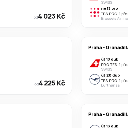
SWISS
ne 13 pro
4 023 Kč
TFS
-
PRG
·
1 př
od
Brussels Airlin
Praha
-
Granadill
út 13 dub
PRG
-
TFS
·
1 př
SWISS
út 20 dub
4 225 Kč
TFS
-
PRG
·
1 př
od
Lufthansa
Praha
-
Granadill
út 13 dub