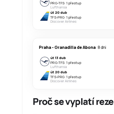
PRG
-
TFS
·
1 přestup
Lufthansa
út 20 dub
TFS
-
PRG
·
1 přestup
Discover Airlines
Praha
-
Granadilla de Abona
8 dni
út 13 dub
PRG
-
TFS
·
1 přestup
Lufthansa
út 20 dub
TFS
-
PRG
·
1 přestup
Discover Airlines
Proč se vyplatí reze