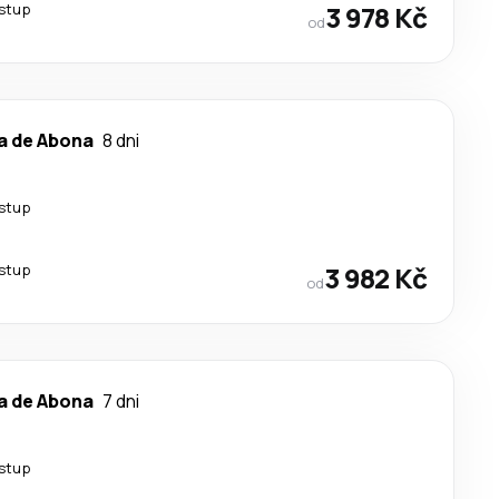
estup
3 978 Kč
od
a de Abona
8 dni
estup
estup
3 982 Kč
od
a de Abona
7 dni
estup