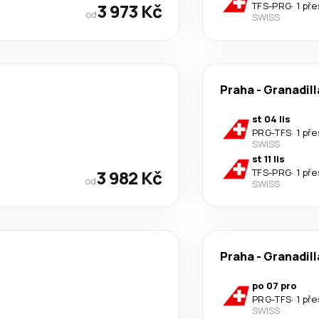
3 973 Kč
TFS
-
PRG
·
1 př
od
SWISS
Praha
-
Granadill
st 04 lis
PRG
-
TFS
·
1 př
SWISS
st 11 lis
3 982 Kč
TFS
-
PRG
·
1 př
od
SWISS
Praha
-
Granadill
po 07 pro
PRG
-
TFS
·
1 př
SWISS