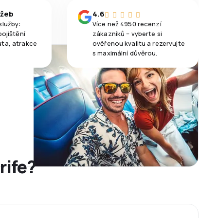
užeb
4.6
služby:
Více než 4950 recenzí
pojištění
zákazníků – vyberte si
uta, atrakce
ověřenou kvalitu a rezervujte
s maximální důvěrou.
rife?