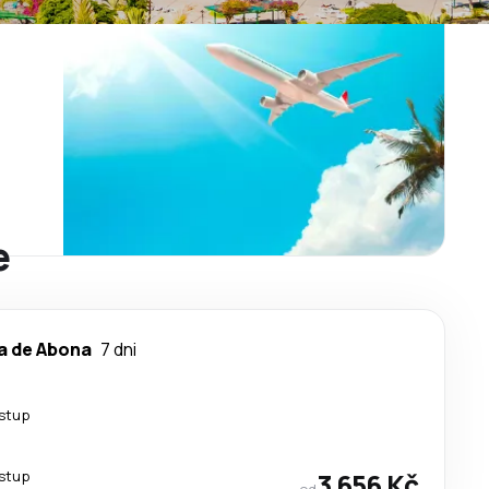
e
a de Abona
7 dni
estup
estup
3 656 Kč
od