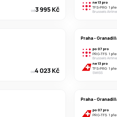
ne 13 pro
3 995 Kč
TFS
-
PRG
·
1 př
od
Brussels Airlin
Praha
-
Granadill
po 07 pro
PRG
-
TFS
·
1 př
Brussels Airlin
ne 13 pro
4 023 Kč
TFS
-
PRG
·
1 př
od
SWISS
Praha
-
Granadill
po 07 pro
PRG
-
TFS
·
1 př