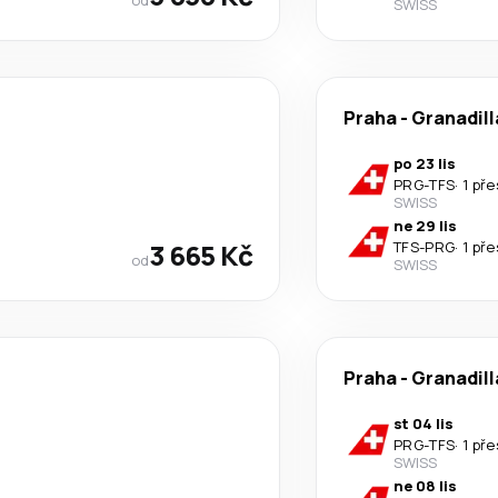
SWISS
Praha
-
Granadill
po 23 lis
PRG
-
TFS
·
1 př
SWISS
ne 29 lis
3 665 Kč
TFS
-
PRG
·
1 př
od
SWISS
Praha
-
Granadill
st 04 lis
PRG
-
TFS
·
1 př
SWISS
ne 08 lis