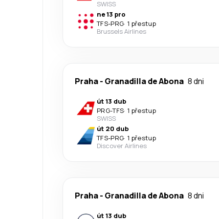
SWISS
ne 13 pro
TFS
-
PRG
·
1 přestup
Brussels Airlines
Praha
-
Granadilla de Abona
8 dni
út 13 dub
PRG
-
TFS
·
1 přestup
SWISS
út 20 dub
TFS
-
PRG
·
1 přestup
Discover Airlines
Praha
-
Granadilla de Abona
8 dni
út 13 dub