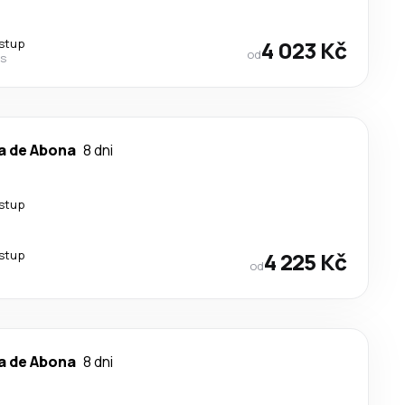
estup
4 023 Kč
od
es
a de Abona
8 dni
estup
estup
4 225 Kč
od
a de Abona
8 dni