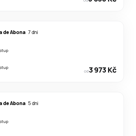
a de Abona
7 dni
estup
estup
3 973 Kč
od
a de Abona
5 dni
estup