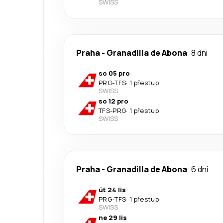
SWISS
Praha
-
Granadilla de Abona
8 dni
so 05 pro
PRG
-
TFS
·
1 přestup
SWISS
so 12 pro
TFS
-
PRG
·
1 přestup
SWISS
Praha
-
Granadilla de Abona
6 dni
út 24 lis
PRG
-
TFS
·
1 přestup
SWISS
ne 29 lis