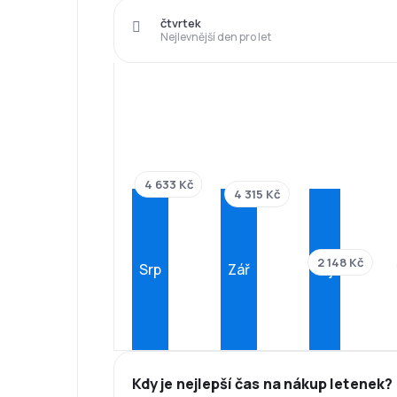
čtvrtek
Nejlevnější den pro let
4 633 Kč
4 315 Kč
2 148 Kč
Srp
Zář
Říj
Kdy je nejlepší čas na nákup letenek?