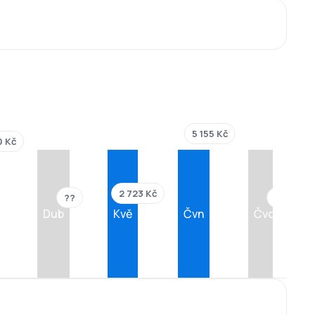
5 155 Kč
0 Kč
2 723 Kč
??
??
Dub
Kvě
Čvn
Čvc