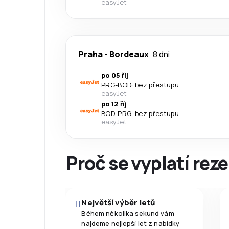
easyJet
Praha
-
Bordeaux
8 dni
po 05 říj
PRG
-
BOD
·
bez přestupu
easyJet
po 12 říj
BOD
-
PRG
·
bez přestupu
easyJet
Proč se vyplatí reze
Největší výběr letů
Během několika sekund vám
najdeme nejlepší let z nabídky