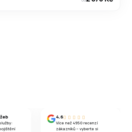
užeb
4.6
služby:
Více než 4950 recenzí
pojištění
zákazníků – vyberte si