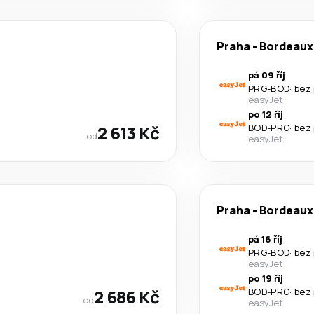
Praha
-
Bordeaux
pá 09 říj
PRG
-
BOD
·
bez
easyJet
po 12 říj
2 613 Kč
BOD
-
PRG
·
bez
od
easyJet
Praha
-
Bordeaux
pá 16 říj
PRG
-
BOD
·
bez
easyJet
po 19 říj
2 686 Kč
BOD
-
PRG
·
bez
od
easyJet