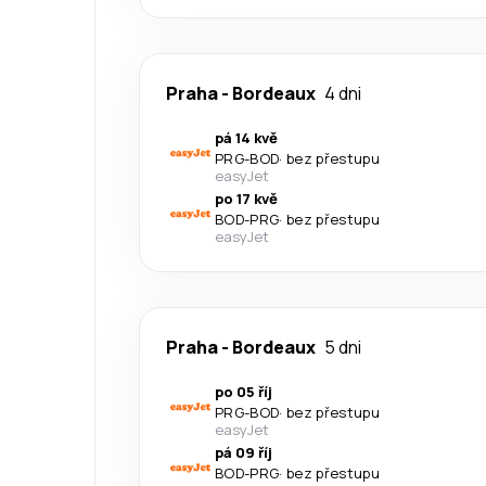
Praha
-
Bordeaux
4 dni
pá 14 kvě
PRG
-
BOD
·
bez přestupu
easyJet
po 17 kvě
BOD
-
PRG
·
bez přestupu
easyJet
Praha
-
Bordeaux
5 dni
po 05 říj
PRG
-
BOD
·
bez přestupu
easyJet
pá 09 říj
BOD
-
PRG
·
bez přestupu