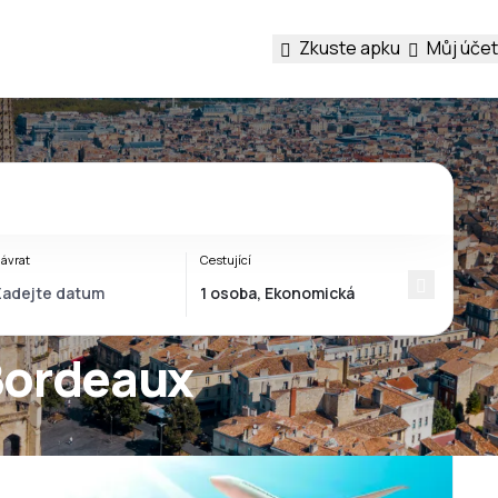
Zkuste apku
Můj účet
ávrat
Cestující
 Bordeaux