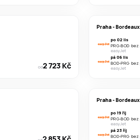
Praha
-
Bordeaux
po 02 lis
PRG
-
BOD
·
bez
easyJet
pá 06 lis
2 723 Kč
BOD
-
PRG
·
bez
od
easyJet
Praha
-
Bordeaux
po 19 říj
PRG
-
BOD
·
bez
easyJet
pá 23 říj
2 853 Kč
BOD
-
PRG
·
bez
od