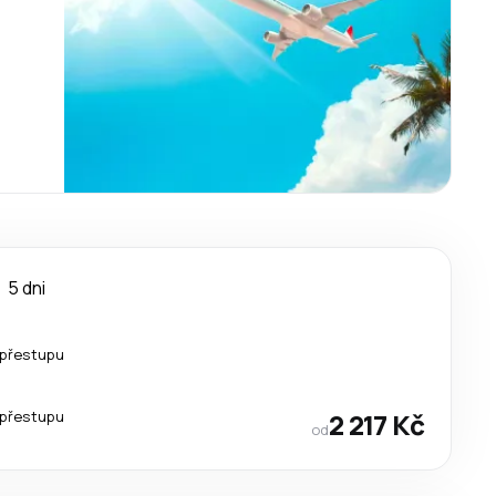
5 dni
 přestupu
 přestupu
2 217 Kč
od