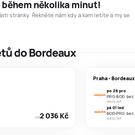
et během několika minut!
ásti stránky. Řekněte nám kdy a kam letíte a my se
etů do Bordeaux
Praha
-
Bordeaux
po 28 pro
PRG
-
BOD
·
bez
easyJet
pá 01 led
2 036 Kč
BOD
-
PRG
·
bez
od
easyJet