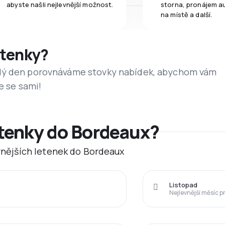
abyste našli nejlevnější možnost.
storna, pronájem a
na místě a další.
etenky?
dý den porovnáváme stovky nabídek, abychom vám
e se sami!
etenky do Bordeaux?
evnějších letenek do Bordeaux
Listopad
Nejlevnější měsíc p