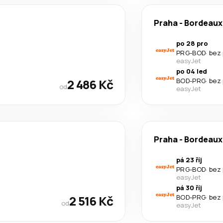
Praha
-
Bordeaux
po 28 pro
PRG
-
BOD
·
bez
easyJet
po 04 led
2 486 Kč
BOD
-
PRG
·
bez
od
easyJet
Praha
-
Bordeaux
pá 23 říj
PRG
-
BOD
·
bez
easyJet
pá 30 říj
2 516 Kč
BOD
-
PRG
·
bez
od
easyJet