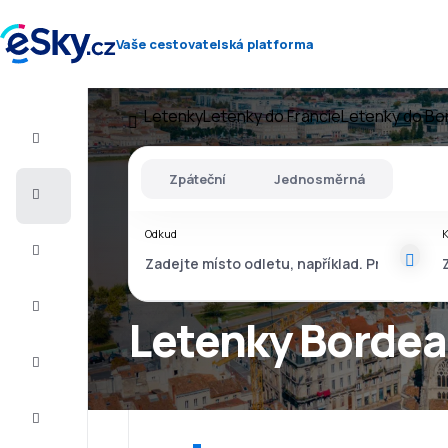
Vaše cestovatelská platforma
Letenky
Letenky do Francie
Letenky do Bo
Let+Hotel
Zpáteční
Jednosměrná
Letenky
Odkud
Dovolená
Léto
2026
Letenky Bordea
Zima
2026/27
Last
minute