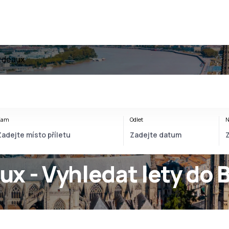
rdeaux
Kam
Odlet
N
ux - Vyhledat lety do