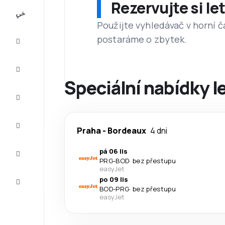
Rezervujte si l
All-
inclusive
Použijte vyhledávač v horní č
postaráme o zbytek.
Eurovíkend
Ubytování
Speciální nabídky l
Akční
letenky
Zkompletujte
Praha
-
Bordeaux
4 dni
vaši cestu
Tipy a
pá 06 lis
inspirace
PRG
-
BOD
·
bez přestupu
easyJet
Zákaznický
po 09 lis
servis
BOD
-
PRG
·
bez přestupu
easyJet