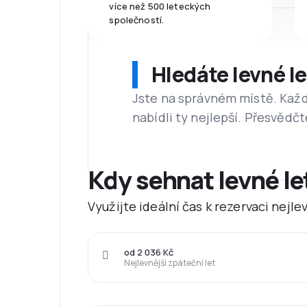
více než 500 leteckých
společností.
Hledáte levné l
Jste na správném místě. Kaž
nabídli ty nejlepší. Přesvědčt
Kdy sehnat levné l
Využijte ideální čas k rezervaci nejl
od 2 036 Kč
Nejlevnější zpáteční let