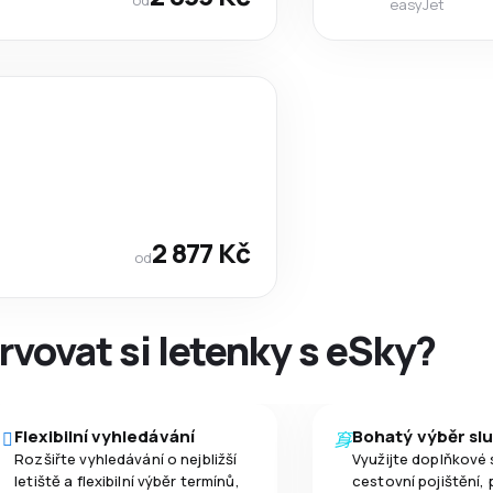
easyJet
2 877 Kč
od
rvovat si letenky s eSky?
Flexibilní vyhledávání
Bohatý výběr sl
Rozšiřte vyhledávání o nejbližší
Využijte doplňkové 
letiště a flexibilní výběr termínů,
cestovní pojištění, 