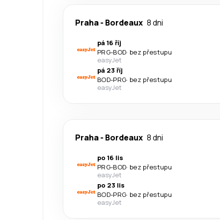
Praha
-
Bordeaux
8 dni
pá 16 říj
PRG
-
BOD
·
bez přestupu
easyJet
pá 23 říj
BOD
-
PRG
·
bez přestupu
easyJet
Praha
-
Bordeaux
8 dni
po 16 lis
PRG
-
BOD
·
bez přestupu
easyJet
po 23 lis
BOD
-
PRG
·
bez přestupu
easyJet