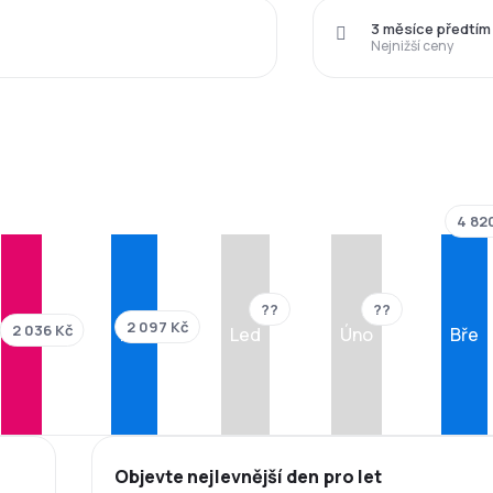
3 měsíce předtím
Nejnižší ceny
4 82
??
??
2 097 Kč
2 036 Kč
Lis
Pro
Led
Úno
Bře
Objevte nejlevnější den pro let