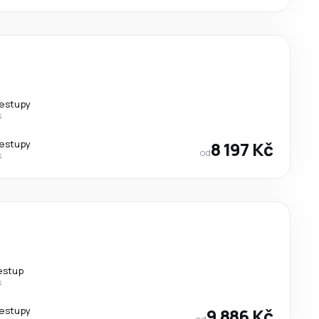
řestupy
s
řestupy
8 197 Kč
od
s
řestup
s
řestupy
9 886 Kč
od