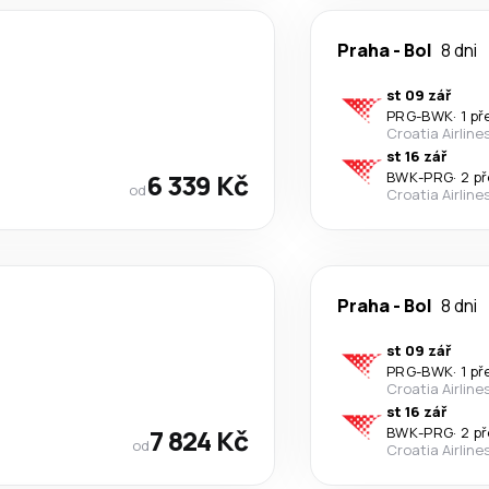
Praha
-
Bol
8 dni
st 09 zář
PRG
-
BWK
·
1 p
Croatia Airline
st 16 zář
6 339 Kč
BWK
-
PRG
·
2 p
od
Croatia Airline
Praha
-
Bol
8 dni
st 09 zář
PRG
-
BWK
·
1 p
Croatia Airline
st 16 zář
7 824 Kč
BWK
-
PRG
·
2 p
od
Croatia Airline