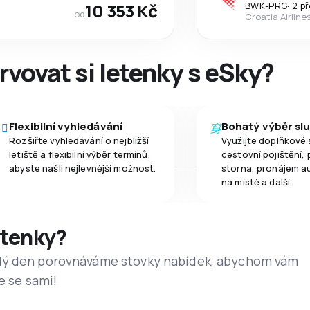
10 353 Kč
BWK
-
PRG
·
2 p
od
Croatia Airline
rvovat si letenky s eSky?
Flexibilní vyhledávání
Bohatý výběr sl
Rozšiřte vyhledávání o nejbližší
Využijte doplňkové 
letiště a flexibilní výběr termínů,
cestovní pojištění, 
abyste našli nejlevnější možnost.
storna, pronájem a
na místě a další.
etenky?
dý den porovnáváme stovky nabídek, abychom vám
e se sami!