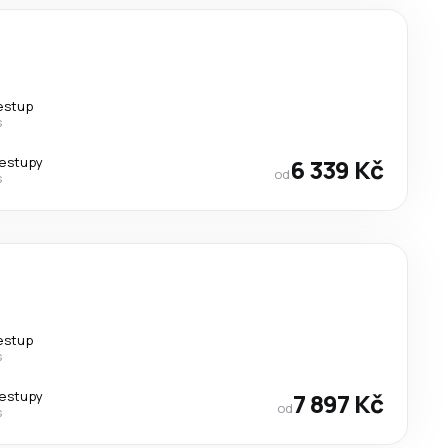
řestup
s
řestupy
6 339 Kč
od
s
řestup
s
řestupy
7 897 Kč
od
s