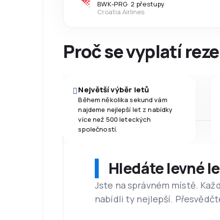
BWK
-
PRG
·
2 přestupy
Croatia Airlines
Proč se vyplatí reze
Největší výběr letů
Během několika sekund vám
najdeme nejlepší let z nabídky
více než 500 leteckých
společností.
Hledáte levné l
Jste na správném místě. Kaž
nabídli ty nejlepší. Přesvědčt