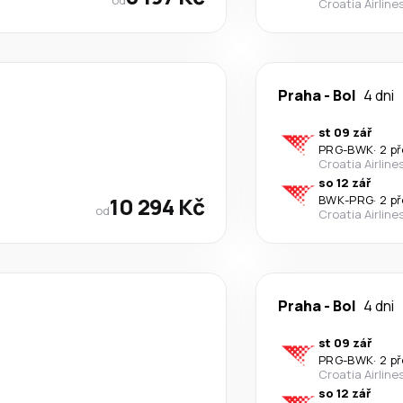
Croatia Airline
Praha
-
Bol
4 dni
st 09 zář
PRG
-
BWK
·
2 p
Croatia Airline
so 12 zář
10 294 Kč
BWK
-
PRG
·
2 p
od
Croatia Airline
Praha
-
Bol
4 dni
st 09 zář
PRG
-
BWK
·
2 p
Croatia Airline
so 12 zář