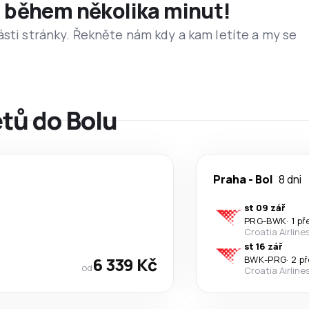
et během několika minut!
ásti stránky. Řekněte nám kdy a kam letíte a my se
etů do Bolu
Praha
-
Bol
8 dni
st 09 zář
PRG
-
BWK
·
1 p
Croatia Airline
st 16 zář
6 339 Kč
BWK
-
PRG
·
2 p
od
Croatia Airline