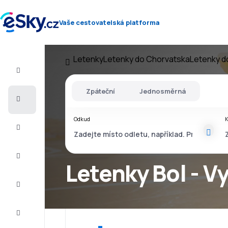
Vaše cestovatelská platforma
Letenky
Letenky do Chorvatska
Letenky d
Let+Hotel
Zpáteční
Jednosměrná
Letenky
Odkud
Dovolená
Léto
2026
Letenky Bol - V
Zima
2026/27
Last
minute