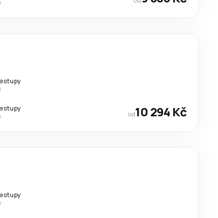
s
řestupy
s
řestupy
10 294 Kč
od
s
řestupy
s