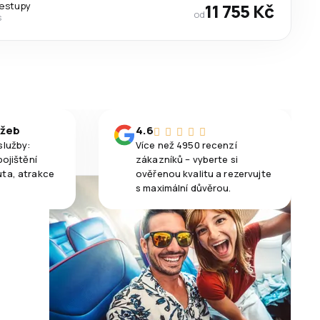
řestupy
11 755 Kč
od
s
užeb
4.6
služby:
Více než 4950 recenzí
pojištění
zákazníků – vyberte si
uta, atrakce
ověřenou kvalitu a rezervujte
s maximální důvěrou.