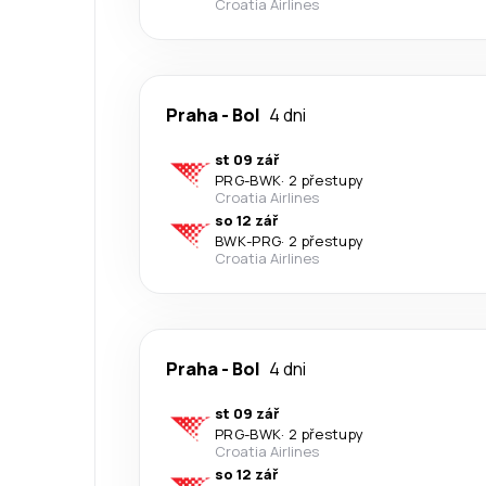
Croatia Airlines
Praha
-
Bol
4 dni
st 09 zář
PRG
-
BWK
·
2 přestupy
Croatia Airlines
so 12 zář
BWK
-
PRG
·
2 přestupy
Croatia Airlines
Praha
-
Bol
4 dni
st 09 zář
PRG
-
BWK
·
2 přestupy
Croatia Airlines
so 12 zář