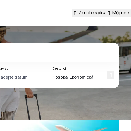
Zkuste apku
Můj účet
ávrat
Cestující