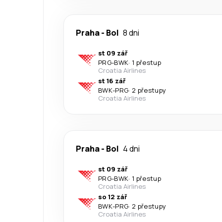
Praha
-
Bol
8 dni
st 09 zář
PRG
-
BWK
·
1 přestup
Croatia Airlines
st 16 zář
BWK
-
PRG
·
2 přestupy
Croatia Airlines
Praha
-
Bol
4 dni
st 09 zář
PRG
-
BWK
·
1 přestup
Croatia Airlines
so 12 zář
BWK
-
PRG
·
2 přestupy
Croatia Airlines