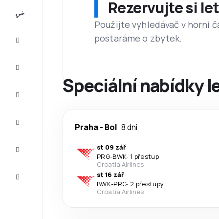
Rezervujte si l
All-
inclusive
Použijte vyhledávač v horní č
postaráme o zbytek.
Eurovíkend
Ubytování
Speciální nabídky l
Akční
letenky
Zkompletujte
Praha
-
Bol
8 dni
vaši cestu
Tipy a
st 09 zář
inspirace
PRG
-
BWK
·
1 přestup
Croatia Airlines
Zákaznický
st 16 zář
servis
BWK
-
PRG
·
2 přestupy
Croatia Airlines