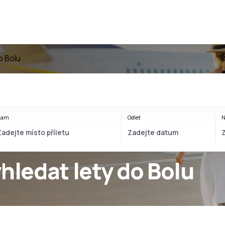
o Bolu
Kam
Odlet
N
yhledat lety do Bolu