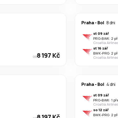
Praha
-
Bol
8 dni
st 09 zář
PRG
-
BWK
·
2 p
Croatia Airline
st 16 zář
8 197 Kč
BWK
-
PRG
·
2 p
od
Croatia Airline
Praha
-
Bol
4 dni
st 09 zář
PRG
-
BWK
·
1 p
Croatia Airline
so 12 zář
8 197 Kč
BWK
-
PRG
·
2 p
od