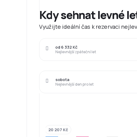
Kdy sehnat levné le
Využijte ideální čas k rezervaci nejl
od 6 332 Kč
Nejlevnější zpáteční let
sobota
Nejlevnější den pro let
20 207 Kč