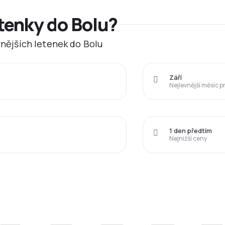
tenky do Bolu?
evnějších letenek do Bolu
Září
Nejlevnější měsíc p
1 den předtím
Nejnižší ceny