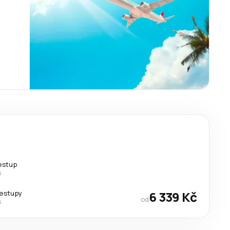
řestup
s
řestupy
6 339 Kč
od
s