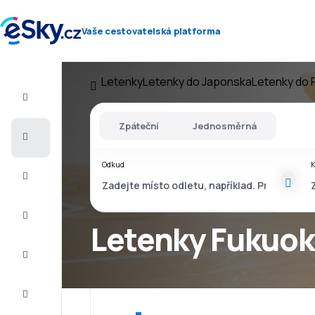
Vaše cestovatelská platforma
Letenky
Letenky do Japonska
Letenky do 
Let+Hotel
Zpáteční
Jednosměrná
Letenky
Odkud
Dovolená
Léto
2026
Letenky Fukuoka
Zima
2026/27
Last
minute