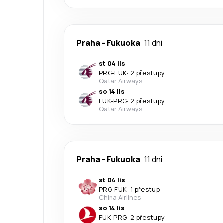
Praha
-
Fukuoka
11 dni
st 04 lis
PRG
-
FUK
·
2 přestupy
Qatar Airways
so 14 lis
FUK
-
PRG
·
2 přestupy
Qatar Airways
Praha
-
Fukuoka
11 dni
st 04 lis
PRG
-
FUK
·
1 přestup
China Airlines
so 14 lis
FUK
-
PRG
·
2 přestupy