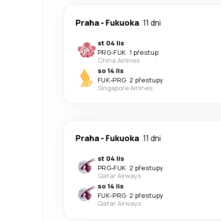
Praha
-
Fukuoka
11 dni
st 04 lis
PRG
-
FUK
·
1 přestup
China Airlines
so 14 lis
FUK
-
PRG
·
2 přestupy
Singapore Airlines
Praha
-
Fukuoka
11 dni
st 04 lis
PRG
-
FUK
·
2 přestupy
Qatar Airways
so 14 lis
FUK
-
PRG
·
2 přestupy
Qatar Airways