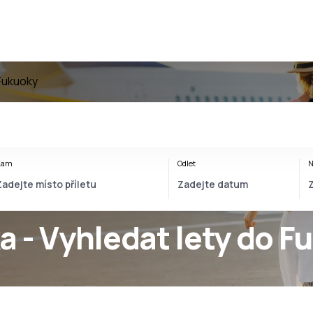
Fukuoky
Kam
Odlet
N
 - Vyhledat lety do F