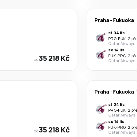
Praha
-
Fukuoka
st 04 lis
PRG
-
FUK
·
2 př
Qatar Airways
so 14 lis
35 218 Kč
FUK
-
PRG
·
2 př
od
Qatar Airways
Praha
-
Fukuoka
st 04 lis
PRG
-
FUK
·
2 př
Qatar Airways
so 14 lis
35 218 Kč
FUK
-
PRG
·
2 př
od
Qatar Airways