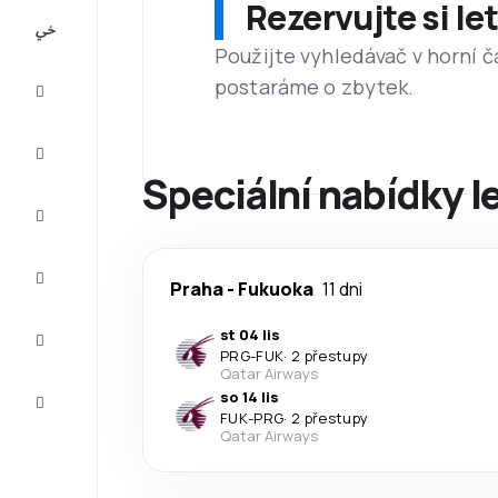
Rezervujte si l
All-
inclusive
Použijte vyhledávač v horní č
postaráme o zbytek.
Eurovíkend
Ubytování
Speciální nabídky 
Akční
letenky
Zkompletujte
Praha
-
Fukuoka
11 dni
vaši cestu
Tipy a
st 04 lis
inspirace
PRG
-
FUK
·
2 přestupy
Qatar Airways
Zákaznický
so 14 lis
servis
FUK
-
PRG
·
2 přestupy
Qatar Airways