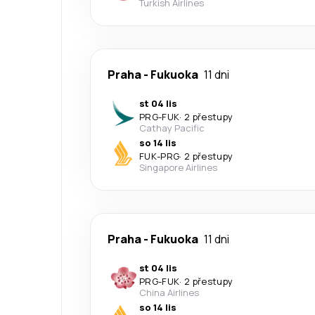
Turkish Airlines
Praha
-
Fukuoka
11 dni
st 04 lis
PRG
-
FUK
·
2 přestupy
Cathay Pacific
so 14 lis
FUK
-
PRG
·
2 přestupy
Singapore Airlines
Praha
-
Fukuoka
11 dni
st 04 lis
PRG
-
FUK
·
2 přestupy
China Airlines
so 14 lis