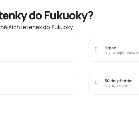
etenky do Fukuoky?
evnějších letenek do Fukuoky
Srpen
Nejlevnější měsíc p
30 dní předtím
Nejnižší ceny