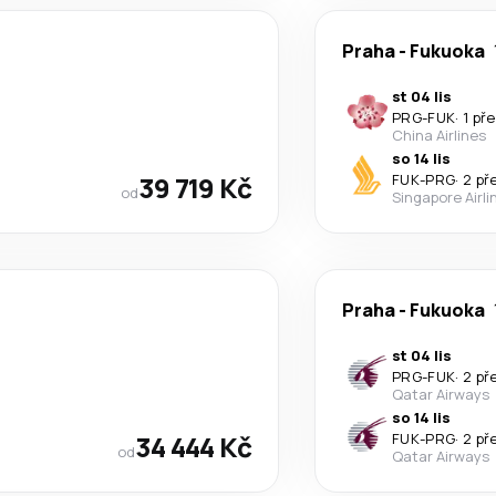
Praha
-
Fukuoka
st 04 lis
PRG
-
FUK
·
1 př
China Airlines
so 14 lis
39 719 Kč
FUK
-
PRG
·
2 př
od
Singapore Airli
Praha
-
Fukuoka
st 04 lis
PRG
-
FUK
·
2 př
Qatar Airways
so 14 lis
34 444 Kč
FUK
-
PRG
·
2 př
od
Qatar Airways