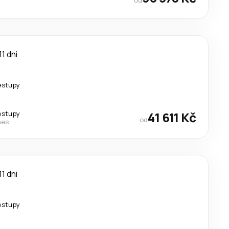
11 dni
estupy
estupy
41 611 Kč
od
nes
11 dni
estupy