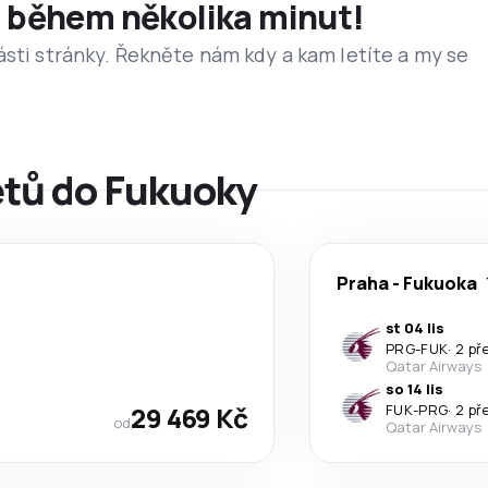
et během několika minut!
ásti stránky. Řekněte nám kdy a kam letíte a my se
letů do Fukuoky
Praha
-
Fukuoka
st 04 lis
PRG
-
FUK
·
2 př
Qatar Airways
so 14 lis
29 469 Kč
FUK
-
PRG
·
2 př
od
Qatar Airways