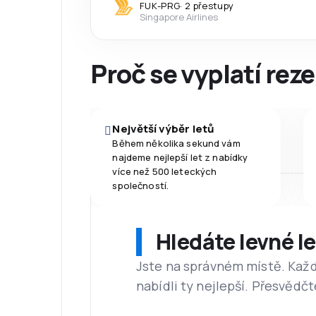
FUK
-
PRG
·
2 přestupy
Singapore Airlines
Proč se vyplatí reze
Největší výběr letů
Během několika sekund vám
najdeme nejlepší let z nabídky
více než 500 leteckých
společností.
Hledáte levné l
Jste na správném místě. Kaž
nabídli ty nejlepší. Přesvědčt