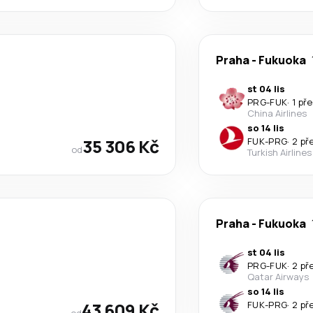
Praha
-
Fukuoka
st 04 lis
PRG
-
FUK
·
1 př
China Airlines
so 14 lis
35 306 Kč
FUK
-
PRG
·
2 př
od
Turkish Airlines
Praha
-
Fukuoka
st 04 lis
PRG
-
FUK
·
2 př
Qatar Airways
so 14 lis
43 609 Kč
FUK
-
PRG
·
2 př
od