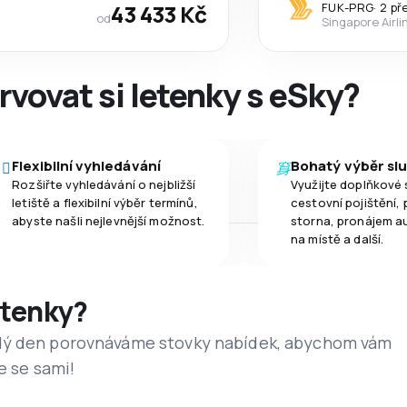
43 433 Kč
FUK
-
PRG
·
2 př
od
Singapore Airli
rvovat si letenky s eSky?
Flexibilní vyhledávání
Bohatý výběr sl
Rozšiřte vyhledávání o nejbližší
Využijte doplňkové 
letiště a flexibilní výběr termínů,
cestovní pojištění, 
abyste našli nejlevnější možnost.
storna, pronájem a
na místě a další.
etenky?
dý den porovnáváme stovky nabídek, abychom vám
e se sami!