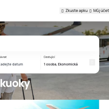
Zkuste apku
Můj účet
ávrat
Cestující
ukuoky