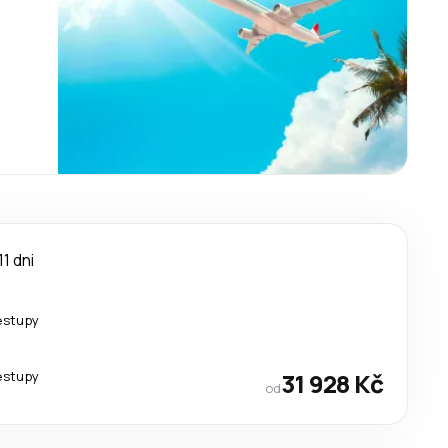
11 dni
estupy
estupy
31 928 Kč
od