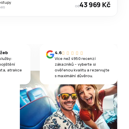
estupy
43 969 Kč
od
nes
užeb
4.6
služby:
Více než 4950 recenzí
pojištění
zákazníků – vyberte si
uta, atrakce
ověřenou kvalitu a rezervujte
s maximální důvěrou.