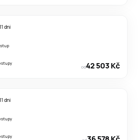
11 dni
estup
estupy
42 503 Kč
od
11 dni
estupy
estupy
36 578 Kč
od