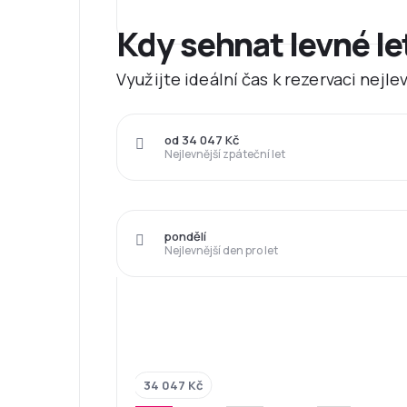
Kdy sehnat levné l
Využijte ideální čas k rezervaci nejl
od 34 047 Kč
Nejlevnější zpáteční let
pondělí
Nejlevnější den pro let
34 047 Kč