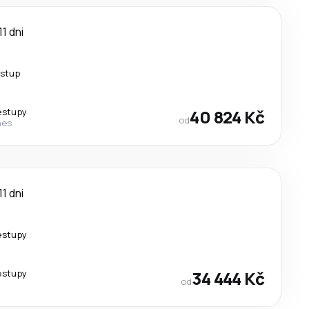
11 dni
estup
estupy
40 824 Kč
od
nes
11 dni
estupy
estupy
34 444 Kč
od