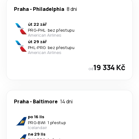
Praha
-
Philadelphia
8 dni
út 22 zář
PRG
-
PHL
·
bez přestupu
American Airlines
út 29 zář
PHL
-
PRG
·
bez přestupu
American Airlines
19 334 Kč
od
Praha
-
Baltimore
14 dni
po 16 lis
PRG
-
BWI
·
1 přestup
Icelandair
ne 29 lis