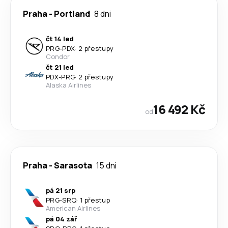
Praha
-
Portland
8 dni
čt 14 led
PRG
-
PDX
·
2 přestupy
Condor
čt 21 led
PDX
-
PRG
·
2 přestupy
Alaska Airlines
16 492 Kč
od
Praha
-
Sarasota
15 dni
pá 21 srp
PRG
-
SRQ
·
1 přestup
American Airlines
pá 04 zář