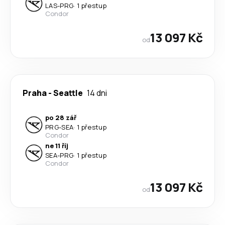
LAS
-
PRG
·
1 přestup
Condor
13 097 Kč
od
Praha
-
Seattle
14 dni
po 28 zář
PRG
-
SEA
·
1 přestup
Condor
ne 11 říj
SEA
-
PRG
·
1 přestup
Condor
13 097 Kč
od