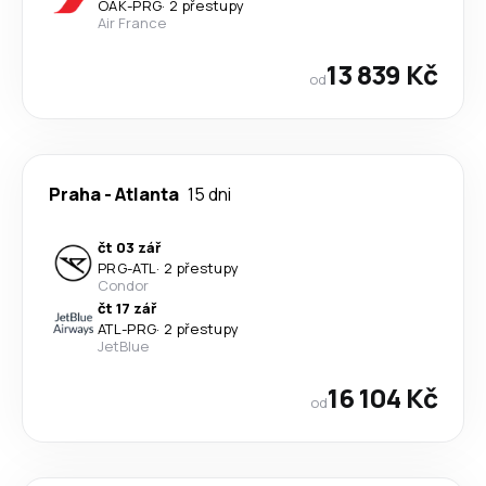
OAK
-
PRG
·
2 přestupy
Air France
13 839 Kč
od
Praha
-
Atlanta
15 dni
čt 03 zář
PRG
-
ATL
·
2 přestupy
Condor
čt 17 zář
ATL
-
PRG
·
2 přestupy
JetBlue
16 104 Kč
od