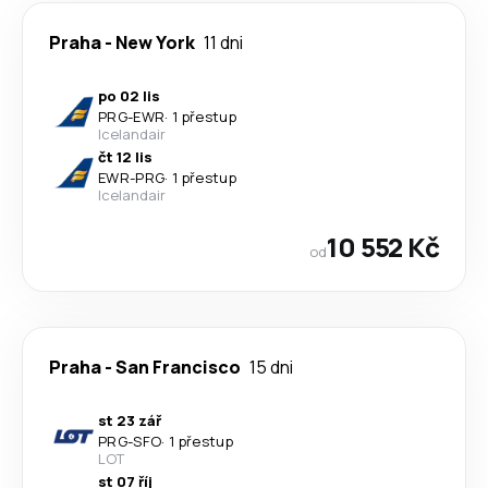
Praha
-
New York
11 dni
po 02 lis
PRG
-
EWR
·
1 přestup
Icelandair
čt 12 lis
EWR
-
PRG
·
1 přestup
Icelandair
10 552 Kč
od
Praha
-
San Francisco
15 dni
st 23 zář
PRG
-
SFO
·
1 přestup
LOT
st 07 říj