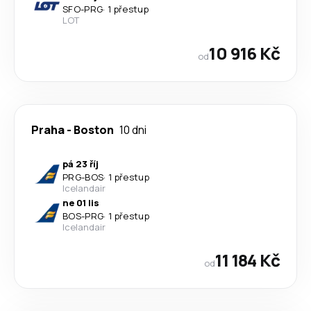
SFO
-
PRG
·
1 přestup
LOT
10 916 Kč
od
Praha
-
Boston
10 dni
pá 23 říj
PRG
-
BOS
·
1 přestup
Icelandair
ne 01 lis
BOS
-
PRG
·
1 přestup
Icelandair
11 184 Kč
od