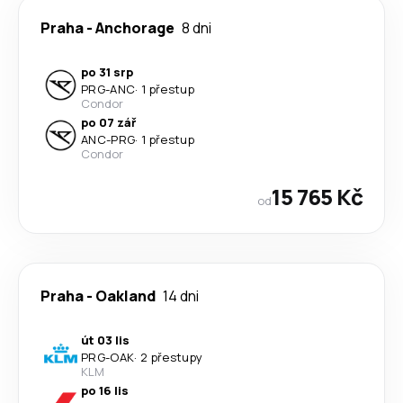
Praha
-
Anchorage
8 dni
po 31 srp
PRG
-
ANC
·
1 přestup
Condor
po 07 zář
ANC
-
PRG
·
1 přestup
Condor
15 765 Kč
od
Praha
-
Oakland
14 dni
út 03 lis
PRG
-
OAK
·
2 přestupy
KLM
po 16 lis