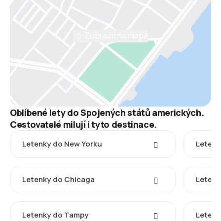
Zobrazit na mapě
Oblíbené lety do Spojených států amerických.
Cestovatelé milují i tyto destinace.
Letenky do New Yorku
Letenk
Letenky do Chicaga
Letenk
Letenky do Tampy
Letenk