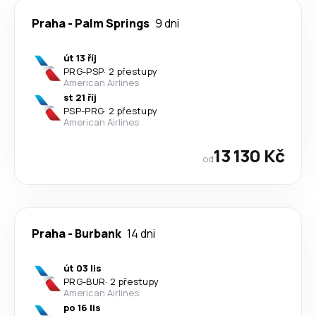
Praha
-
Palm Springs
9 dni
út 13 říj
PRG
-
PSP
·
2 přestupy
American Airlines
st 21 říj
PSP
-
PRG
·
2 přestupy
American Airlines
13 130 Kč
od
Praha
-
Burbank
14 dni
út 03 lis
PRG
-
BUR
·
2 přestupy
American Airlines
po 16 lis