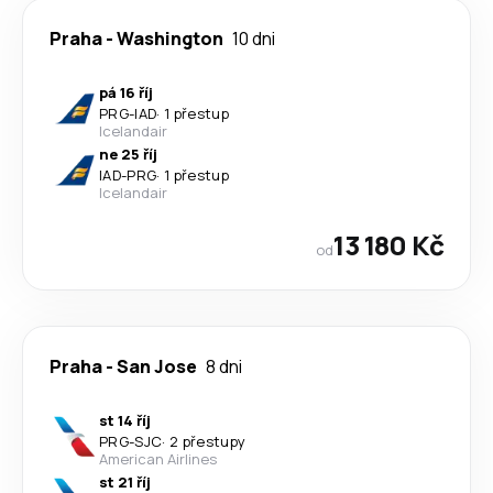
Praha
-
Washington
10 dni
pá 16 říj
PRG
-
IAD
·
1 přestup
Icelandair
ne 25 říj
IAD
-
PRG
·
1 přestup
Icelandair
13 180 Kč
od
Praha
-
San Jose
8 dni
st 14 říj
PRG
-
SJC
·
2 přestupy
American Airlines
st 21 říj