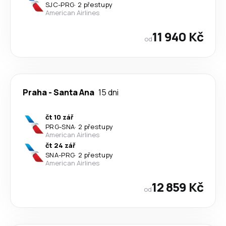
SJC
-
PRG
·
2 přestupy
American Airlines
11 940 Kč
od
Praha
-
Santa Ana
15 dni
čt 10 zář
PRG
-
SNA
·
2 přestupy
American Airlines
čt 24 zář
SNA
-
PRG
·
2 přestupy
American Airlines
12 859 Kč
od