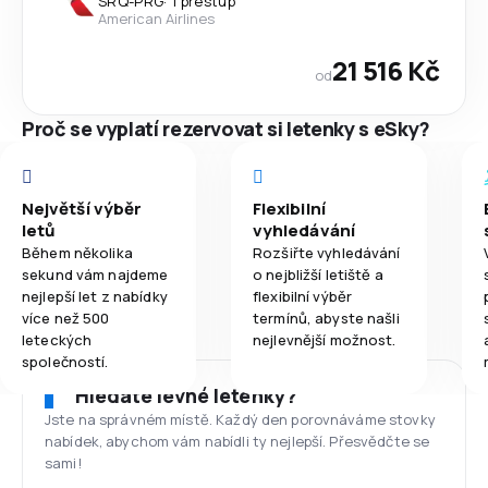
SRQ
-
PRG
·
1 přestup
American Airlines
21 516 Kč
od
Proč se vyplatí rezervovat si letenky s eSky?
Největší výběr
Flexibilní
letů
vyhledávání
Během několika
Rozšiřte vyhledávání
sekund vám najdeme
o nejbližší letiště a
nejlepší let z nabídky
flexibilní výběr
více než 500
termínů, abyste našli
leteckých
nejlevnější možnost.
společností.
Hledáte levné letenky?
Jste na správném místě. Každý den porovnáváme stovky
nabídek, abychom vám nabídli ty nejlepší. Přesvědčte se
sami!