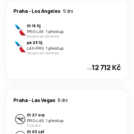
Praha
-
Los Angeles
9 dni
čt 15 říj
PRG
-
LAX
·
1 přestup
American Airlines
pá 23 říj
LAX
-
PRG
·
1 přestup
American Airlines
12 712 Kč
od
Praha
-
Las Vegas
8 dni
čt 27 srp
PRG
-
LAS
·
1 přestup
Condor
čt 03 zář