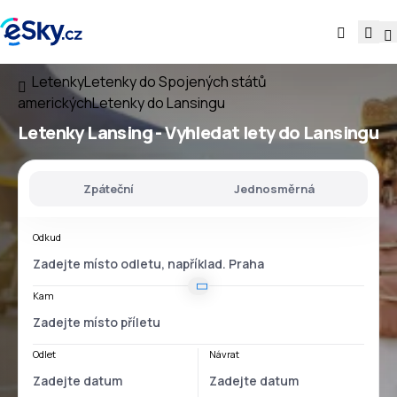
Letenky
Letenky do Spojených států
amerických
Letenky do Lansingu
Letenky Lansing - Vyhledat lety do Lansingu
Zpáteční
Jednosměrná
Odkud
Kam
Odlet
Návrat