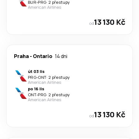
BUR
-
PRG
·
2 přestupy
American Airlines
13 130 Kč
od
Praha
-
Ontario
14 dni
út 03 lis
PRG
-
ONT
·
2 přestupy
American Airlines
po 16 lis
ONT
-
PRG
·
2 přestupy
American Airlines
13 130 Kč
od