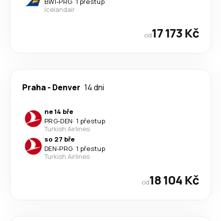
BWI
-
PRG
·
1 přestup
Icelandair
17 173 Kč
od
Praha
-
Denver
14 dni
ne 14 bře
PRG
-
DEN
·
1 přestup
Turkish Airlines
so 27 bře
DEN
-
PRG
·
1 přestup
Turkish Airlines
18 104 Kč
od