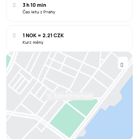
3 h 10 min
Čas letu z Prahy
1 NOK = 2.21 CZK
Kurz měny
Zobrazit na mapě