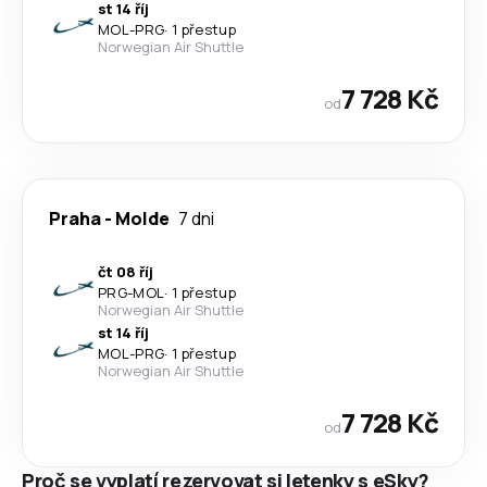
st 14 říj
MOL
-
PRG
·
1 přestup
Norwegian Air Shuttle
7 728 Kč
od
Praha
-
Molde
7 dni
čt 08 říj
PRG
-
MOL
·
1 přestup
Norwegian Air Shuttle
st 14 říj
MOL
-
PRG
·
1 přestup
Norwegian Air Shuttle
7 728 Kč
od
Proč se vyplatí rezervovat si letenky s eSky?