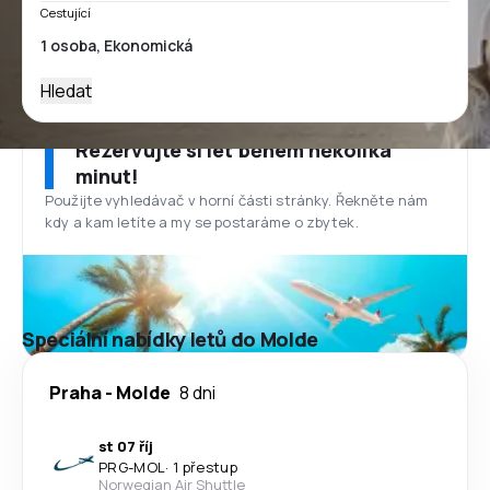
Cestující
Hledat
Rezervujte si let během několika
minut!
Použijte vyhledávač v horní části stránky. Řekněte nám
kdy a kam letíte a my se postaráme o zbytek.
Speciální nabídky letů do Molde
Praha
-
Molde
8 dni
st 07 říj
PRG
-
MOL
·
1 přestup
Norwegian Air Shuttle