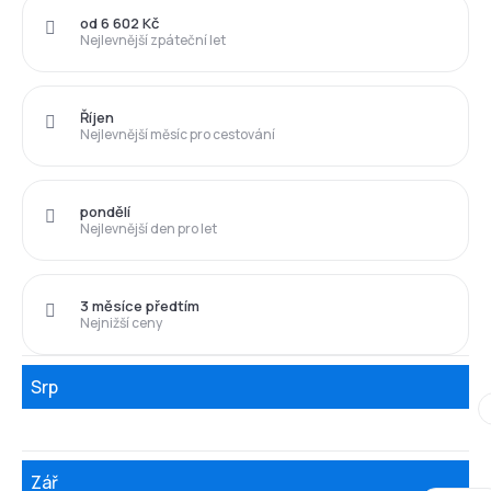
od 6 602 Kč
Nejlevnější zpáteční let
Říjen
Nejlevnější měsíc pro cestování
pondělí
Nejlevnější den pro let
3 měsíce předtím
Nejnižší ceny
Srp
Zář