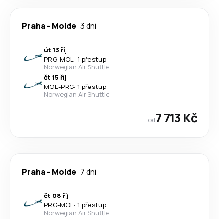
Praha
-
Molde
3 dni
út 13 říj
PRG
-
MOL
·
1 přestup
Norwegian Air Shuttle
čt 15 říj
MOL
-
PRG
·
1 přestup
Norwegian Air Shuttle
7 713 Kč
od
Praha
-
Molde
7 dni
čt 08 říj
PRG
-
MOL
·
1 přestup
Norwegian Air Shuttle