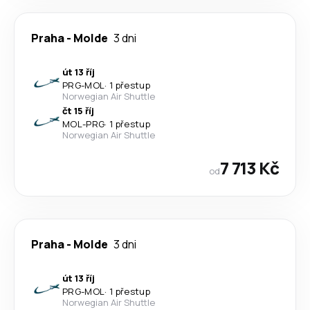
Praha
-
Molde
3 dni
út 13 říj
PRG
-
MOL
·
1 přestup
Norwegian Air Shuttle
čt 15 říj
MOL
-
PRG
·
1 přestup
Norwegian Air Shuttle
7 713 Kč
od
Praha
-
Molde
3 dni
út 13 říj
PRG
-
MOL
·
1 přestup
Norwegian Air Shuttle