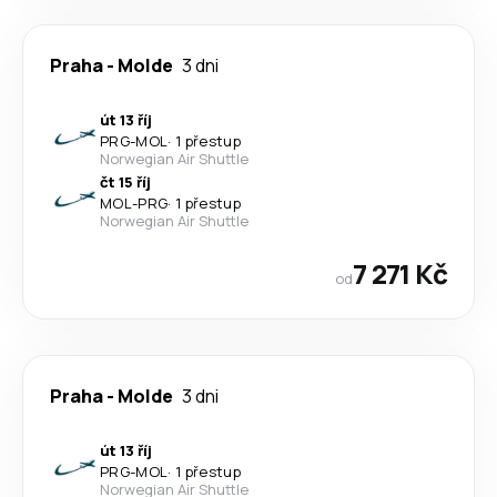
Praha
-
Molde
3 dni
út 13 říj
PRG
-
MOL
·
1 přestup
Norwegian Air Shuttle
čt 15 říj
MOL
-
PRG
·
1 přestup
Norwegian Air Shuttle
7 271 Kč
od
Praha
-
Molde
3 dni
út 13 říj
PRG
-
MOL
·
1 přestup
Norwegian Air Shuttle