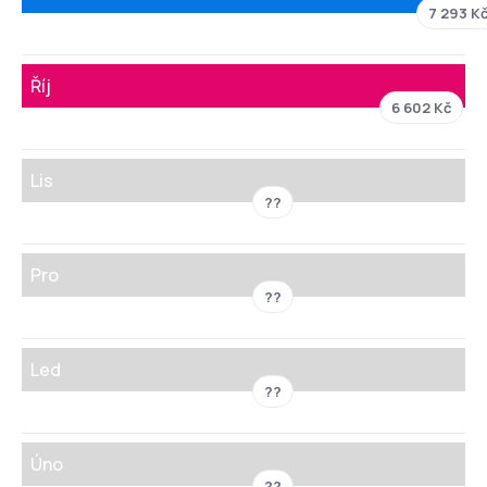
7 293 K
Říj
6 602 Kč
Lis
??
Pro
??
Led
??
Úno
??