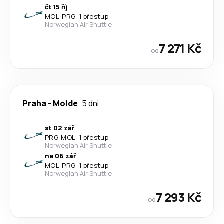
čt 15 říj
MOL
-
PRG
·
1 přestup
Norwegian Air Shuttle
7 271 Kč
od
Praha
-
Molde
5 dni
st 02 zář
PRG
-
MOL
·
1 přestup
Norwegian Air Shuttle
ne 06 zář
MOL
-
PRG
·
1 přestup
Norwegian Air Shuttle
7 293 Kč
od