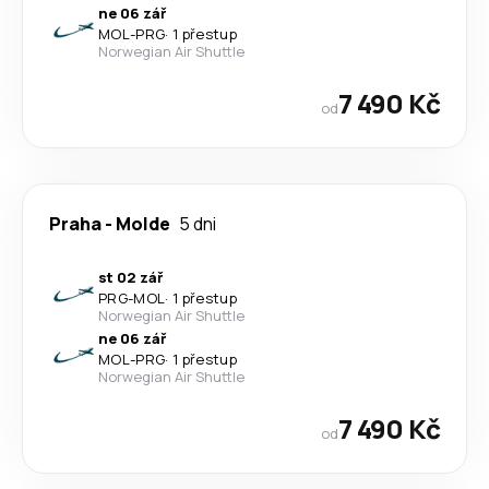
ne 06 zář
MOL
-
PRG
·
1 přestup
Norwegian Air Shuttle
7 490 Kč
od
Praha
-
Molde
5 dni
st 02 zář
PRG
-
MOL
·
1 přestup
Norwegian Air Shuttle
ne 06 zář
MOL
-
PRG
·
1 přestup
Norwegian Air Shuttle
7 490 Kč
od