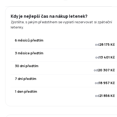
Kdy je nejlepší čas na nákup letenek?
Zjistěte, s jakým předstihem se vyplatí rezervovat si zpáteční
letenky.
6 měsíců předtím
od
28 175 Kč
3 měsíce předtím
od
13 401 Kč
30 dní předtím
od
20 307 Kč
7 dní předtím
od
18 957 Kč
1 den předtím
od
21 856 Kč