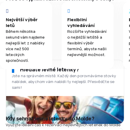
Největší výběr
Flexibilní
letů
vyhledávání
Během několika
Rozšiřte vyhledávání
sekund vám najdeme
o nejbližší letiště a
nejlepší let z nabídky
flexibilní výběr
více než 500
termínů, abyste našli
leteckých
nejlevnější možnost.
společností.
Hledáte levné letenky?
Jste na správném místě. Každý den porovnáváme stovky
nabídek, abychom vám nabídli ty nejlepší. Přesvědčte se
sami!
Kdy sehnat levné letenky do Molde?
Využijte ideální čas k rezervaci nejlevnějších letenek do Molde