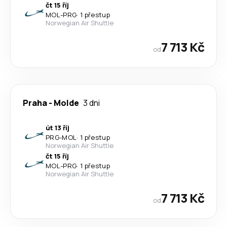
čt 15 říj
MOL
-
PRG
·
1 přestup
Norwegian Air Shuttle
7 713 Kč
od
Praha
-
Molde
3 dni
út 13 říj
PRG
-
MOL
·
1 přestup
Norwegian Air Shuttle
čt 15 říj
MOL
-
PRG
·
1 přestup
Norwegian Air Shuttle
7 713 Kč
od