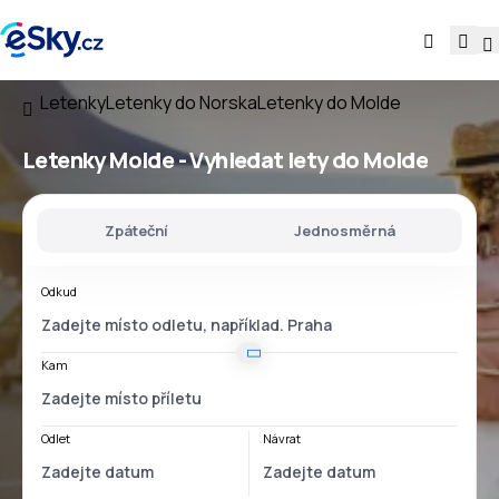
Letenky
Letenky do Norska
Letenky do Molde
Letenky Molde - Vyhledat lety do Molde
Zpáteční
Jednosměrná
Odkud
Kam
Odlet
Návrat