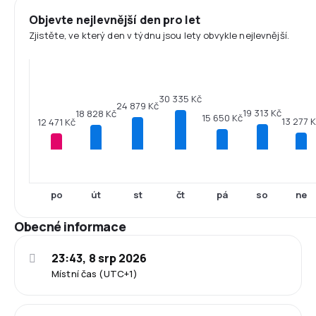
Objevte nejlevnější den pro let
Zjistěte, ve který den v týdnu jsou lety obvykle nejlevnější.
30 335 Kč
24 879 Kč
19 313 Kč
18 828 Kč
15 650 Kč
13 277 
12 471 Kč
po
út
st
čt
pá
so
ne
Obecné informace
23:43, 8 srp 2026
Místní čas (UTC+1)