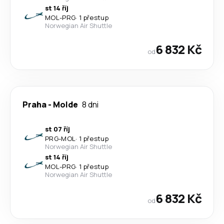
st 14 říj
MOL
-
PRG
·
1 přestup
Norwegian Air Shuttle
6 832 Kč
od
Praha
-
Molde
8 dni
st 07 říj
PRG
-
MOL
·
1 přestup
Norwegian Air Shuttle
st 14 říj
MOL
-
PRG
·
1 přestup
Norwegian Air Shuttle
6 832 Kč
od