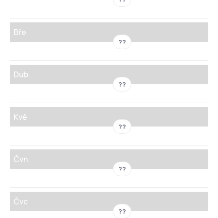
Bře
??
Dub
??
Kvě
??
Čvn
??
Čvc
??