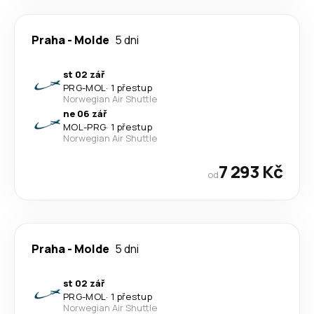
Praha
-
Molde
5 dni
st 02 zář
PRG
-
MOL
·
1 přestup
Norwegian Air Shuttle
ne 06 zář
MOL
-
PRG
·
1 přestup
Norwegian Air Shuttle
7 293 Kč
od
Praha
-
Molde
5 dni
st 02 zář
PRG
-
MOL
·
1 přestup
Norwegian Air Shuttle