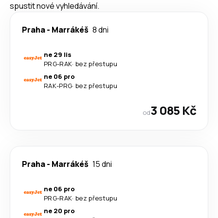
spustit nové vyhledávání.
Praha
-
Marrákéš
8 dni
ne 29 lis
PRG
-
RAK
·
bez přestupu
ne 06 pro
RAK
-
PRG
·
bez přestupu
3 085 Kč
od
Praha
-
Marrákéš
15 dni
ne 06 pro
PRG
-
RAK
·
bez přestupu
ne 20 pro