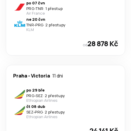
po 07 čvn
PRG
-
TNR
·
1 přestup
Air France
ne 20 čvn
TNR
-
PRG
·
2 přestupy
KLM
28 878 Kč
od
Praha
-
Victoria
11 dni
po 29 bře
PRG
-
SEZ
·
2 přestupy
Ethiopian Airlines
čt 08 dub
SEZ
-
PRG
·
2 přestupy
Ethiopian Airlines
24 141 Kč