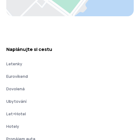
Naplánujte si cestu
Letenky
Eurovíkend
Dovolená
Ubytování
Let+Hotel
Hotely
Pronájem auta