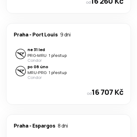
16 260 Kč
od
Praha
-
Port Louis
9 dni
ne 31 led
PRG
-
MRU
·
1 přestup
Condor
po 08 úno
MRU
-
PRG
·
1 přestup
Condor
16 707 Kč
od
Praha
-
Espargos
8 dni