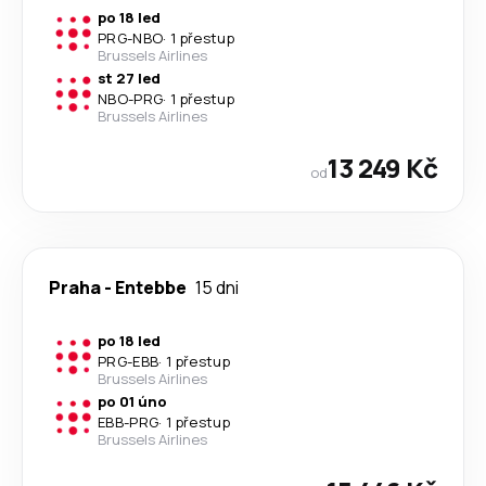
po 18 led
PRG
-
NBO
·
1 přestup
Brussels Airlines
st 27 led
NBO
-
PRG
·
1 přestup
Brussels Airlines
13 249 Kč
od
Praha
-
Entebbe
15 dni
po 18 led
PRG
-
EBB
·
1 přestup
Brussels Airlines
po 01 úno
EBB
-
PRG
·
1 přestup
Brussels Airlines