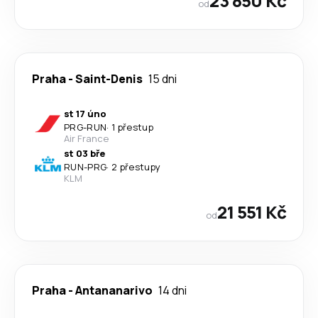
23 850 Kč
od
Praha
-
Saint-Denis
15 dni
st 17 úno
PRG
-
RUN
·
1 přestup
Air France
st 03 bře
RUN
-
PRG
·
2 přestupy
KLM
21 551 Kč
od
Praha
-
Antananarivo
14 dni