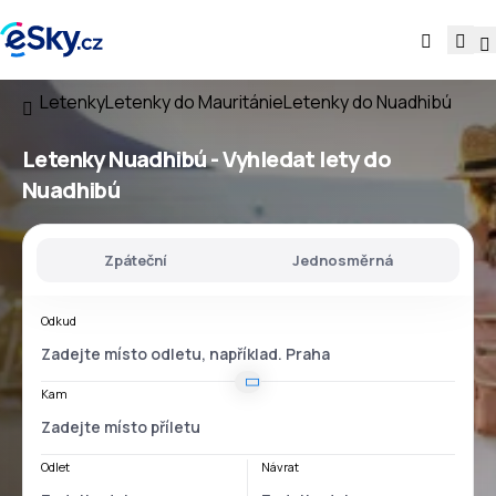
Letenky
Letenky do Mauritánie
Letenky do Nuadhibú
Letenky Nuadhibú - Vyhledat lety do
Nuadhibú
Zpáteční
Jednosměrná
Odkud
Kam
Odlet
Návrat