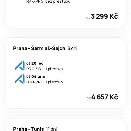
RAK
-
PRG
·
bez přestupu
3 299 Kč
od
Praha
-
Šarm aš-Šajch
8 dni
čt 28 led
PRG
-
SSH
·
1 přestup
čt 04 úno
SSH
-
PRG
·
1 přestup
4 657 Kč
od
Praha
-
Tunis
11 dni