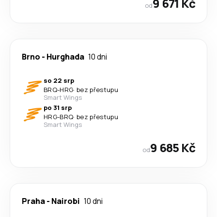
9 671 Kč
od
Brno
-
Hurghada
10 dni
so 22 srp
BRQ
-
HRG
·
bez přestupu
Smart Wings
po 31 srp
HRG
-
BRQ
·
bez přestupu
Smart Wings
9 685 Kč
od
Praha
-
Nairobi
10 dni