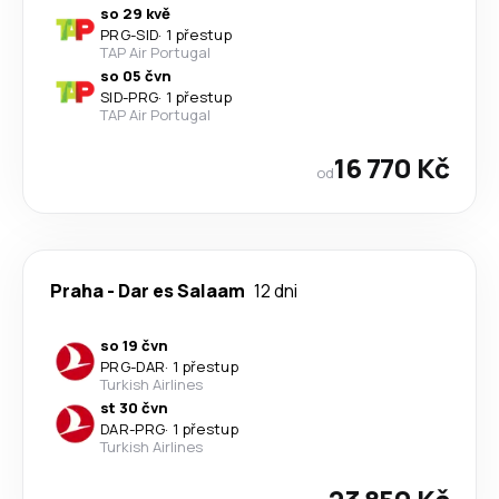
so 29 kvě
PRG
-
SID
·
1 přestup
TAP Air Portugal
so 05 čvn
SID
-
PRG
·
1 přestup
TAP Air Portugal
16 770 Kč
od
Praha
-
Dar es Salaam
12 dni
so 19 čvn
PRG
-
DAR
·
1 přestup
Turkish Airlines
st 30 čvn
DAR
-
PRG
·
1 přestup
Turkish Airlines