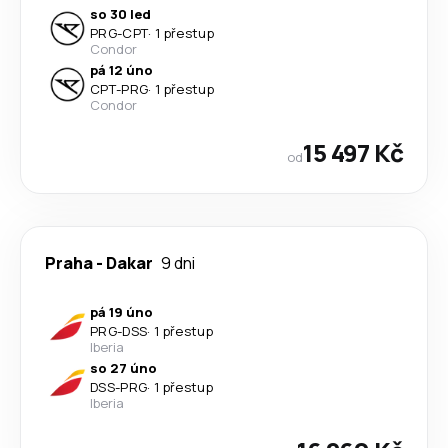
so 30 led
PRG
-
CPT
·
1 přestup
Condor
pá 12 úno
CPT
-
PRG
·
1 přestup
Condor
15 497 Kč
od
Praha
-
Dakar
9 dni
pá 19 úno
PRG
-
DSS
·
1 přestup
Iberia
so 27 úno
DSS
-
PRG
·
1 přestup
Iberia