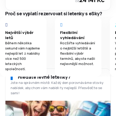
od
Proč se vyplatí rezervovat si letenky s eSky?
Největší výběr
Flexibilní
letů
vyhledávání
Během několika
Rozšiřte vyhledávání
sekund vám najdeme
o nejbližší letiště a
nejlepší let z nabídky
flexibilní výběr
více než 500
termínů, abyste našli
leteckých
nejlevnější možnost.
společností.
Hledáte levné letenky?
Jste na správném místě. Každý den porovnáváme stovky
nabídek, abychom vám nabídli ty nejlepší. Přesvědčte se
sami!