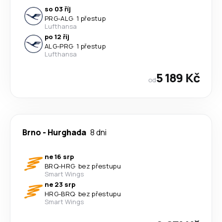
so 03 říj
PRG
-
ALG
·
1 přestup
Lufthansa
po 12 říj
ALG
-
PRG
·
1 přestup
Lufthansa
5 189 Kč
od
Brno
-
Hurghada
8 dni
ne 16 srp
BRQ
-
HRG
·
bez přestupu
Smart Wings
ne 23 srp
HRG
-
BRQ
·
bez přestupu
Smart Wings