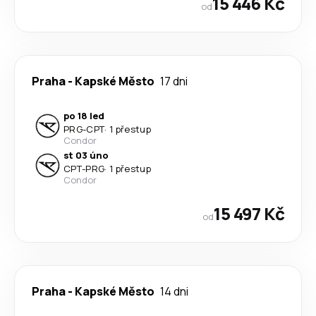
15 446 Kč
od
Praha
-
Kapské Město
17 dni
po 18 led
PRG
-
CPT
·
1 přestup
Condor
st 03 úno
CPT
-
PRG
·
1 přestup
Condor
15 497 Kč
od
Praha
-
Kapské Město
14 dni