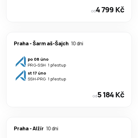
4 799 Kč
od
Praha
-
Šarm aš-Šajch
10 dni
po 08 úno
PRG
-
SSH
·
1 přestup
st 17 úno
SSH
-
PRG
·
1 přestup
5 184 Kč
od
Praha
-
Alžír
10 dni