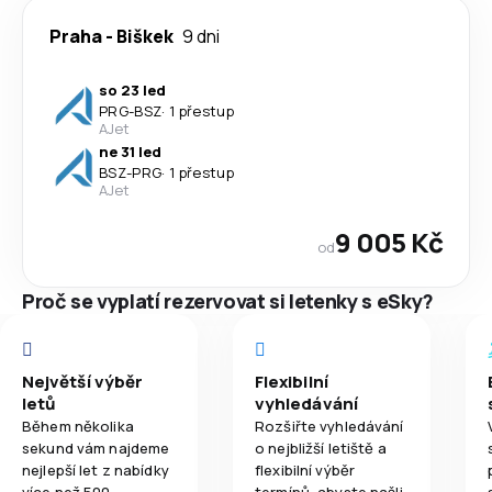
Praha
-
Biškek
9 dni
so 23 led
PRG
-
BSZ
·
1 přestup
AJet
ne 31 led
BSZ
-
PRG
·
1 přestup
AJet
9 005 Kč
od
Proč se vyplatí rezervovat si letenky s eSky?
Největší výběr
Flexibilní
letů
vyhledávání
Během několika
Rozšiřte vyhledávání
sekund vám najdeme
o nejbližší letiště a
nejlepší let z nabídky
flexibilní výběr
více než 500
termínů, abyste našli