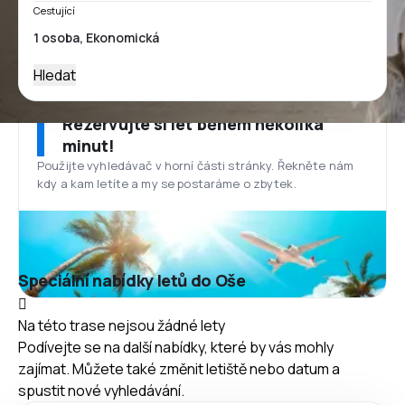
Cestující
Hledat
Rezervujte si let během několika
minut!
Použijte vyhledávač v horní části stránky. Řekněte nám
kdy a kam letíte a my se postaráme o zbytek.
Speciální nabídky letů do Oše
Na této trase nejsou žádné lety
Podívejte se na další nabídky, které by vás mohly
zajímat. Můžete také změnit letiště nebo datum a
spustit nové vyhledávání.