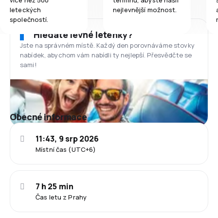
leteckých
nejlevnější možnost.
společností.
Hledáte levné letenky?
Jste na správném místě. Každý den porovnáváme stovky
nabídek, abychom vám nabídli ty nejlepší. Přesvědčte se
sami!
Obecné informace
11:43, 9 srp 2026
Místní čas (UTC+6)
7 h 25 min
Čas letu z Prahy