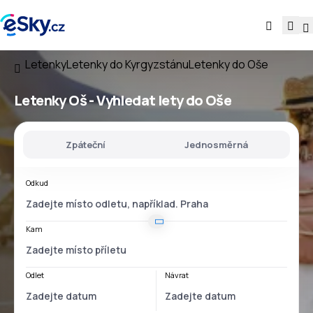
Letenky
Letenky do Kyrgyzstánu
Letenky do Oše
Letenky Oš - Vyhledat lety do Oše
Zpáteční
Jednosměrná
Odkud
Kam
Odlet
Návrat