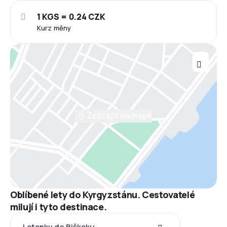
1 KGS = 0.24 CZK
Kurz měny
Zobrazit na mapě
Oblíbené lety do Kyrgyzstánu. Cestovatelé
milují i tyto destinace.
Letenky do Biškeku