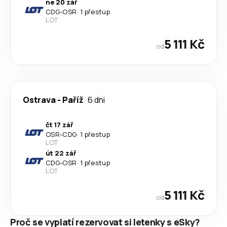
ne 20 zář
CDG
-
OSR
·
1 přestup
LOT
5 111 Kč
od
Ostrava
-
Paříž
6 dni
čt 17 zář
OSR
-
CDG
·
1 přestup
LOT
út 22 zář
CDG
-
OSR
·
1 přestup
LOT
5 111 Kč
od
Proč se vyplatí rezervovat si letenky s eSky?