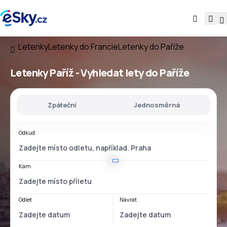
Letenky
Letenky do Francie
Letenky do Paříže
Letenky Paříž - Vyhledat lety do Paříže
Zpáteční
Jednosměrná
Odkud
Kam
Odlet
Návrat