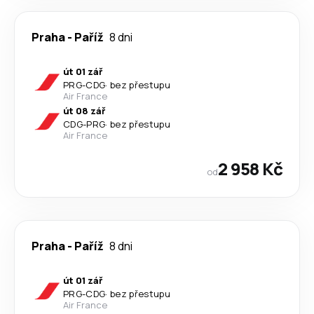
Praha
-
Paříž
8 dni
út 01 zář
PRG
-
CDG
·
bez přestupu
Air France
út 08 zář
CDG
-
PRG
·
bez přestupu
Air France
2 958 Kč
od
Praha
-
Paříž
8 dni
út 01 zář
PRG
-
CDG
·
bez přestupu
Air France