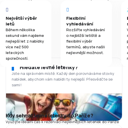
Největší výběr
Flexibilní
letů
vyhledávání
Během několika
Rozšiřte vyhledávání
sekund vám najdeme
o nejbližší letiště a
nejlepší let z nabídky
flexibilní výběr
více než 500
termínů, abyste našli
leteckých
nejlevnější možnost.
společností.
Hledáte levné letenky?
Jste na správném místě. Každý den porovnáváme stovky
nabídek, abychom vám nabídli ty nejlepší. Přesvědčte se
sami!
Kdy sehnat levné letenky do Paříže?
Využijte ideální čas k rezervaci nejlevnějších letenek do Paříže