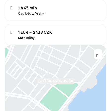
1 h 45 min
Čas letu z Prahy
1 EUR = 24.18 CZK
Kurz měny
Zobrazit na mapě