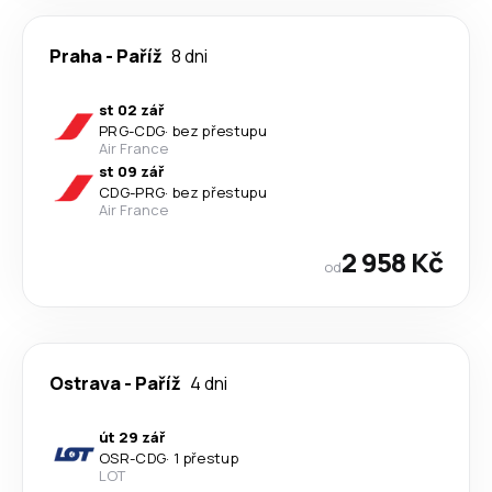
Praha
-
Paříž
8 dni
st 02 zář
PRG
-
CDG
·
bez přestupu
Air France
st 09 zář
CDG
-
PRG
·
bez přestupu
Air France
2 958 Kč
od
Ostrava
-
Paříž
4 dni
út 29 zář
OSR
-
CDG
·
1 přestup
LOT