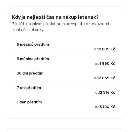
Kdy je nejlepší čas na nákup letenek?
Zjistěte, s jakým předstihem se vyplatí rezervovat si
zpáteční letenky.
6 měsíců předtím
od
2 609 Kč
3 měsíce předtím
od
1 950 Kč
30 dní předtím
od
2 039 Kč
7 dní předtím
od
2 514 Kč
1 den předtím
od
5 104 Kč