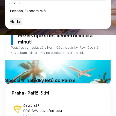
Cestující
Hledat
Rezervujte si let během několika
minut!
Použijte vyhledávač v horní části stránky. Řekněte nám
kdy a kam letíte a my se postaráme o zbytek.
Speciální nabídky letů do Paříže
Praha
-
Paříž
3 dni
út 22 zář
PRG
-
BVA
·
bez přestupu
Ryanair