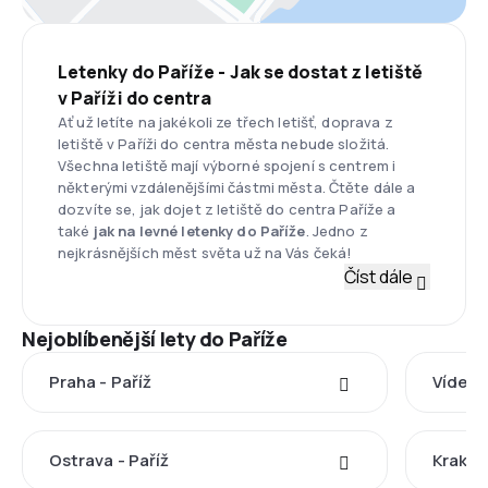
Letenky do Paříže - Jak se dostat z letiště
v Paříži do centra
Ať už letíte na jakékoli ze třech letišť, doprava z
letiště v Paříži do centra města nebude složitá.
Všechna letiště mají výborné spojení s centrem i
některými vzdálenějšími částmi města. Čtěte dále a
dozvíte se, jak dojet z letiště do centra Paříže a
také
jak na
levné letenky do Paříže
. Jedno z
nejkrásnějších měst světa už na Vás čeká!
Číst dále
Nejoblíbenější lety do Paříže
Praha - Paříž
Vídeň -
Ostrava - Paříž
Krakov 