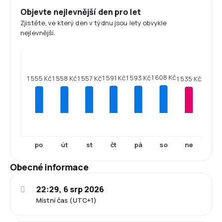
Objevte nejlevnější den pro let
Zjistěte, ve který den v týdnu jsou lety obvykle
nejlevnější.
1 608 Kč
1 593 Kč
1 591 Kč
1 558 Kč
1 557 Kč
1 555 Kč
1 535 Kč
po
út
st
čt
pá
so
ne
Obecné informace
22:29, 6 srp 2026
Místní čas (UTC+1)