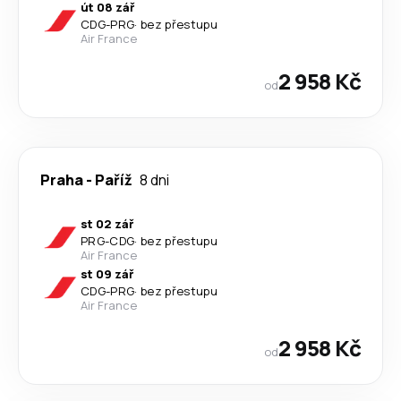
út 08 zář
CDG
-
PRG
·
bez přestupu
Air France
2 958 Kč
od
Praha
-
Paříž
8 dni
st 02 zář
PRG
-
CDG
·
bez přestupu
Air France
st 09 zář
CDG
-
PRG
·
bez přestupu
Air France
2 958 Kč
od