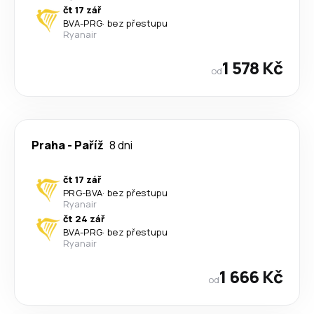
čt 17 zář
BVA
-
PRG
·
bez přestupu
Ryanair
1 578 Kč
od
Praha
-
Paříž
8 dni
čt 17 zář
PRG
-
BVA
·
bez přestupu
Ryanair
čt 24 zář
BVA
-
PRG
·
bez přestupu
Ryanair
1 666 Kč
od