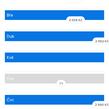
Bře
2 056 Kč
Dub
2 962 Kč
Kvě
Čvn
??
Čvc
2 960 Kč