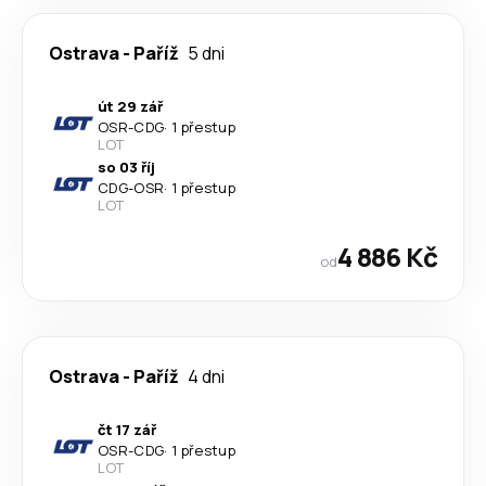
Ostrava
-
Paříž
5 dni
út 29 zář
OSR
-
CDG
·
1 přestup
LOT
so 03 říj
CDG
-
OSR
·
1 přestup
LOT
4 886 Kč
od
Ostrava
-
Paříž
4 dni
čt 17 zář
OSR
-
CDG
·
1 přestup
LOT