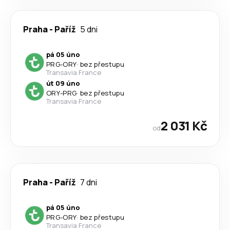
Praha
-
Paříž
5 dni
pá 05 úno
PRG
-
ORY
·
bez přestupu
Transavia France
út 09 úno
ORY
-
PRG
·
bez přestupu
Transavia France
2 031 Kč
od
Praha
-
Paříž
7 dni
pá 05 úno
PRG
-
ORY
·
bez přestupu
Transavia France