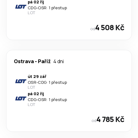
pá 02 říj
CDG
-
OSR
·
1 přestup
LOT
4 508 Kč
od
Ostrava
-
Paříž
4 dni
út 29 zář
OSR
-
CDG
·
1 přestup
LOT
pá 02 říj
CDG
-
OSR
·
1 přestup
LOT
4 785 Kč
od