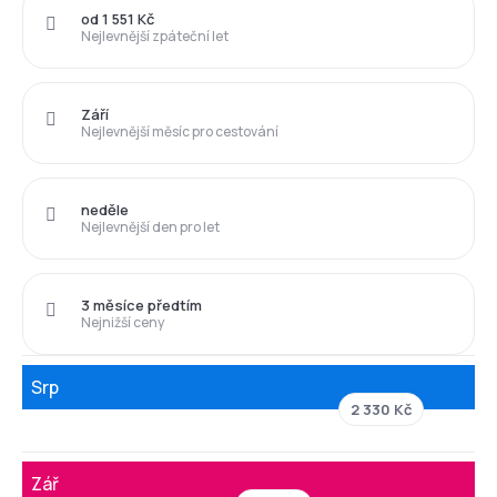
od 1 551 Kč
Nejlevnější zpáteční let
Září
Nejlevnější měsíc pro cestování
neděle
Nejlevnější den pro let
3 měsíce předtím
Nejnižší ceny
Srp
2 330 Kč
Zář