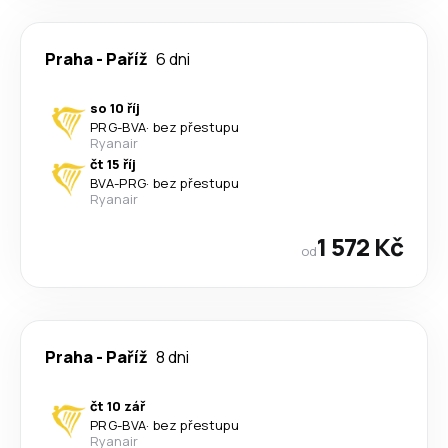
Praha
-
Paříž
6 dni
so 10 říj
PRG
-
BVA
·
bez přestupu
Ryanair
čt 15 říj
BVA
-
PRG
·
bez přestupu
Ryanair
1 572 Kč
od
Praha
-
Paříž
8 dni
čt 10 zář
PRG
-
BVA
·
bez přestupu
Ryanair