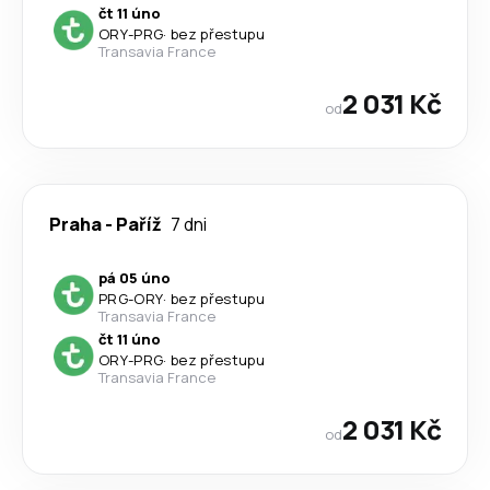
čt 11 úno
ORY
-
PRG
·
bez přestupu
Transavia France
2 031 Kč
od
Praha
-
Paříž
7 dni
pá 05 úno
PRG
-
ORY
·
bez přestupu
Transavia France
čt 11 úno
ORY
-
PRG
·
bez přestupu
Transavia France
2 031 Kč
od