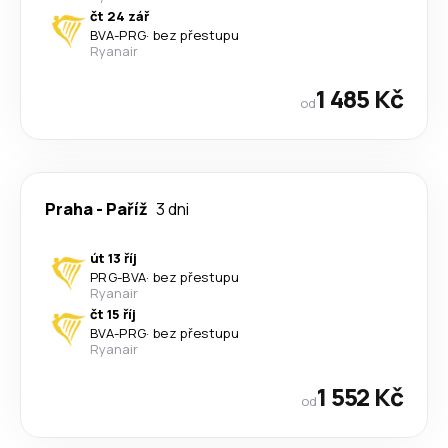
čt 24 zář
BVA
-
PRG
·
bez přestupu
Ryanair
1 485 Kč
od
Praha
-
Paříž
3 dni
út 13 říj
PRG
-
BVA
·
bez přestupu
Ryanair
čt 15 říj
BVA
-
PRG
·
bez přestupu
Ryanair
1 552 Kč
od