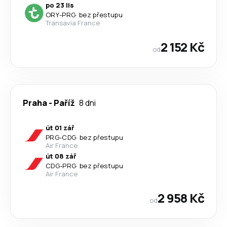
po 23 lis
ORY
-
PRG
·
bez přestupu
Transavia France
2 152 Kč
od
Praha
-
Paříž
8 dni
út 01 zář
PRG
-
CDG
·
bez přestupu
Air France
út 08 zář
CDG
-
PRG
·
bez přestupu
Air France
2 958 Kč
od