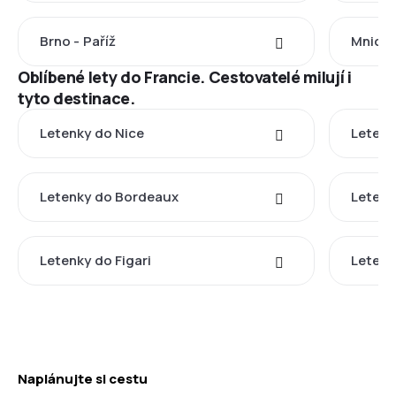
Brno - Paříž
Mnicho
Oblíbené lety do Francie. Cestovatelé milují i
tyto destinace.
Letenky do Nice
Letenk
Letenky do Bordeaux
Letenk
Letenky do Figari
Letenk
Naplánujte si cestu