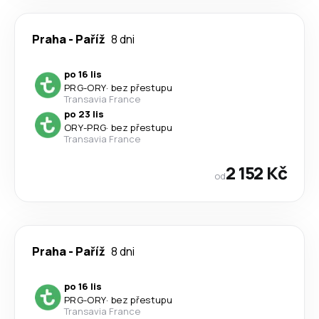
Praha
-
Paříž
8 dni
po 16 lis
PRG
-
ORY
·
bez přestupu
Transavia France
po 23 lis
ORY
-
PRG
·
bez přestupu
Transavia France
2 152 Kč
od
Praha
-
Paříž
8 dni
po 16 lis
PRG
-
ORY
·
bez přestupu
Transavia France