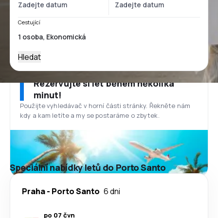
Cestující
Hledat
Rezervujte si let během několika
minut!
Použijte vyhledávač v horní části stránky. Řekněte nám
kdy a kam letíte a my se postaráme o zbytek.
Speciální nabídky letů do Porto Santo
Praha
-
Porto Santo
6 dni
po 07 čvn