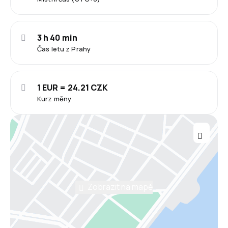
3 h 40 min
Čas letu z Prahy
1 EUR = 24.21 CZK
Kurz měny
Zobrazit na mapě