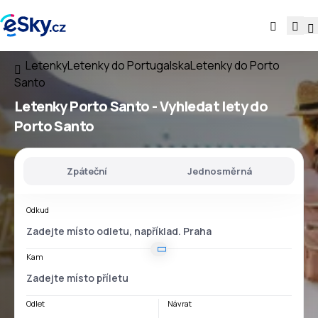
Letenky
Letenky do Portugalska
Letenky do Porto
Santo
Letenky Porto Santo - Vyhledat lety do
Porto Santo
Zpáteční
Jednosměrná
Odkud
Kam
Odlet
Návrat