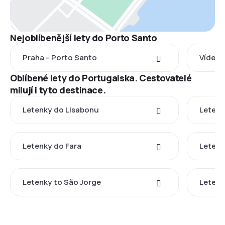
Nejoblíbenější lety do Porto Santo
Praha - Porto Santo
Vídeň 
Oblíbené lety do Portugalska. Cestovatelé
milují i tyto destinace.
Letenky do Lisabonu
Letenk
Letenky do Fara
Letenk
Letenky to São Jorge
Letenk