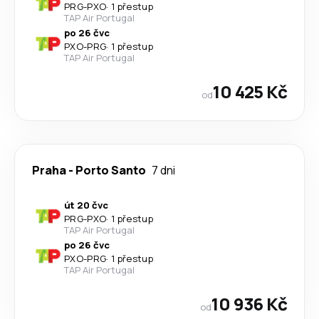
PRG
-
PXO
·
1 přestup
TAP Air Portugal
po 26 čvc
PXO
-
PRG
·
1 přestup
TAP Air Portugal
10 425 Kč
od
Praha
-
Porto Santo
7 dni
út 20 čvc
PRG
-
PXO
·
1 přestup
TAP Air Portugal
po 26 čvc
PXO
-
PRG
·
1 přestup
TAP Air Portugal
10 936 Kč
od