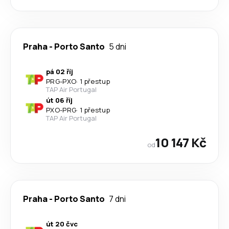
Praha
-
Porto Santo
5 dni
pá 02 říj
PRG
-
PXO
·
1 přestup
TAP Air Portugal
út 06 říj
PXO
-
PRG
·
1 přestup
TAP Air Portugal
10 147 Kč
od
Praha
-
Porto Santo
7 dni
út 20 čvc