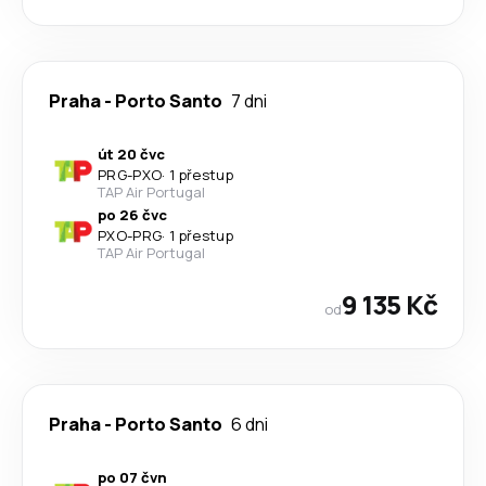
Praha
-
Porto Santo
7 dni
út 20 čvc
PRG
-
PXO
·
1 přestup
TAP Air Portugal
po 26 čvc
PXO
-
PRG
·
1 přestup
TAP Air Portugal
9 135 Kč
od
Praha
-
Porto Santo
6 dni
po 07 čvn