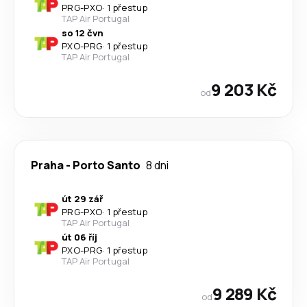
PRG
-
PXO
·
1 přestup
TAP Air Portugal
so 12 čvn
PXO
-
PRG
·
1 přestup
TAP Air Portugal
9 203 Kč
od
Praha
-
Porto Santo
8 dni
út 29 zář
PRG
-
PXO
·
1 přestup
TAP Air Portugal
út 06 říj
PXO
-
PRG
·
1 přestup
TAP Air Portugal
9 289 Kč
od