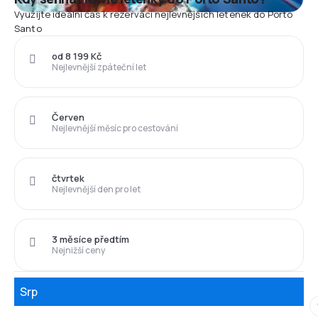
Využijte ideální čas k rezervaci nejlevnějších letenek do Porto
Santo
od 8 199 Kč
Nejlevnější zpáteční let
Červen
Nejlevnější měsíc pro cestování
čtvrtek
Nejlevnější den pro let
3 měsíce předtím
Nejnižší ceny
Srp