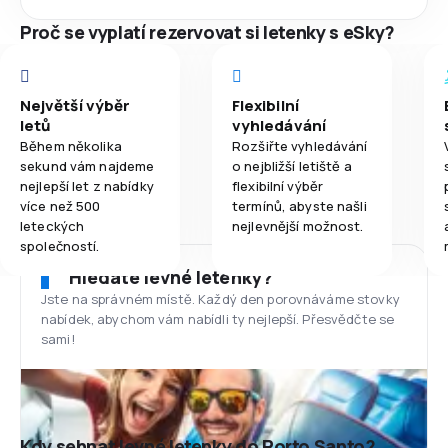
Proč se vyplatí rezervovat si letenky s eSky?
Největší výběr
Flexibilní
letů
vyhledávání
Během několika
Rozšiřte vyhledávání
sekund vám najdeme
o nejbližší letiště a
nejlepší let z nabídky
flexibilní výběr
více než 500
termínů, abyste našli
leteckých
nejlevnější možnost.
společností.
Hledáte levné letenky?
Jste na správném místě. Každý den porovnáváme stovky
nabídek, abychom vám nabídli ty nejlepší. Přesvědčte se
sami!
Kdy sehnat levné letenky do Porto Santo?