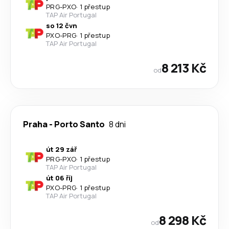
PRG
-
PXO
·
1 přestup
TAP Air Portugal
so 12 čvn
PXO
-
PRG
·
1 přestup
TAP Air Portugal
8 213 Kč
od
Praha
-
Porto Santo
8 dni
út 29 zář
PRG
-
PXO
·
1 přestup
TAP Air Portugal
út 06 říj
PXO
-
PRG
·
1 přestup
TAP Air Portugal
8 298 Kč
od