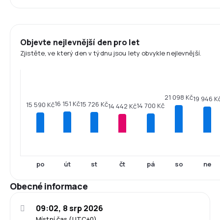
Objevte nejlevnější den pro let
Zjistěte, ve který den v týdnu jsou lety obvykle nejlevnější.
21 098 Kč
19 946 K
16 151 Kč
15 726 Kč
15 590 Kč
14 700 Kč
14 442 Kč
po
út
st
čt
pá
so
ne
Obecné informace
09:02, 8 srp 2026
Místní čas (UTC+0)