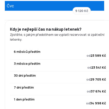
Čvc
9 120 Kč
Kdy je nejlepší čas na nákup letenek?
Zjistěte, s jakým předstihem se vyplatí rezervovat si zpáteční
letenky.
6 měsíců předtím
od
23 589 Kč
3 měsíce předtím
od
23 541 Kč
30 dní předtím
od
29 705 Kč
7 dní předtím
od
37 674 Kč
1 den předtím
od
34 998 Kč