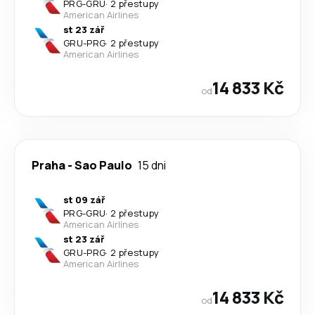
PRG
-
GRU
·
2 přestupy
American Airlines
st 23 zář
GRU
-
PRG
·
2 přestupy
American Airlines
14 833 Kč
od
Praha
-
Sao Paulo
15 dni
st 09 zář
PRG
-
GRU
·
2 přestupy
American Airlines
st 23 zář
GRU
-
PRG
·
2 přestupy
American Airlines
14 833 Kč
od