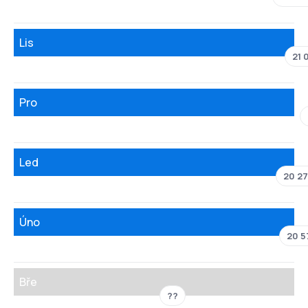
Lis
21 
Pro
Led
20 27
Úno
20 5
Bře
??