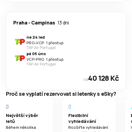
Praha
-
Campinas
13 dni
ne 24 led
PRG
-
VCP
·
1 přestup
TAP Air Portugal
pá 05 úno
VCP
-
PRG
·
1 přestup
TAP Air Portugal
40 128 Kč
od
Proč se vyplatí rezervovat si letenky s eSky?
Největší výběr
Flexibilní
letů
vyhledávání
Během několika
Rozšiřte vyhledávání