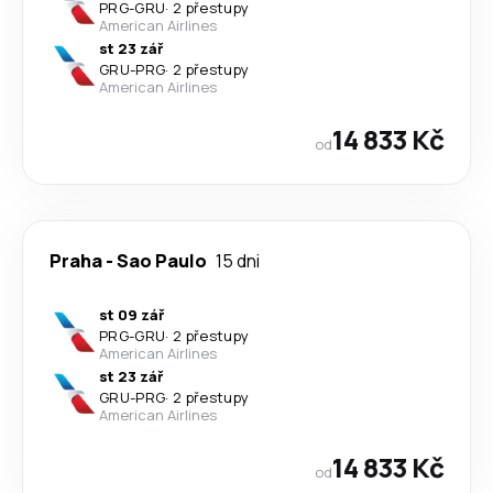
PRG
-
GRU
·
2 přestupy
American Airlines
st 23 zář
GRU
-
PRG
·
2 přestupy
American Airlines
14 833 Kč
od
Praha
-
Sao Paulo
15 dni
st 09 zář
PRG
-
GRU
·
2 přestupy
American Airlines
st 23 zář
GRU
-
PRG
·
2 přestupy
American Airlines
14 833 Kč
od