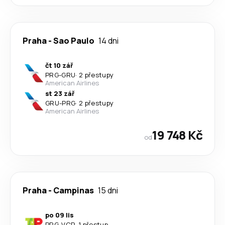
Praha
-
Sao Paulo
14 dni
čt 10 zář
PRG
-
GRU
·
2 přestupy
American Airlines
st 23 zář
GRU
-
PRG
·
2 přestupy
American Airlines
19 748 Kč
od
Praha
-
Campinas
15 dni
po 09 lis
PRG
-
VCP
·
1 přestup