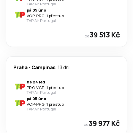
TAP Air Portugal
pá 05 úno
VCP
-
PRG
·
1 přestup
TAP Air Portugal
39 513 Kč
od
Praha
-
Campinas
13 dni
ne 24 led
PRG
-
VCP
·
1 přestup
TAP Air Portugal
pá 05 úno
VCP
-
PRG
·
1 přestup
TAP Air Portugal
39 977 Kč
od