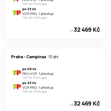
TAP Air Portugal
po 23 lis
VCP
-
PRG
·
1 přestup
TAP Air Portugal
32 469 Kč
od
Praha
-
Campinas
15 dni
po 09 lis
PRG
-
VCP
·
1 přestup
TAP Air Portugal
po 23 lis
VCP
-
PRG
·
1 přestup
TAP Air Portugal
32 469 Kč
od