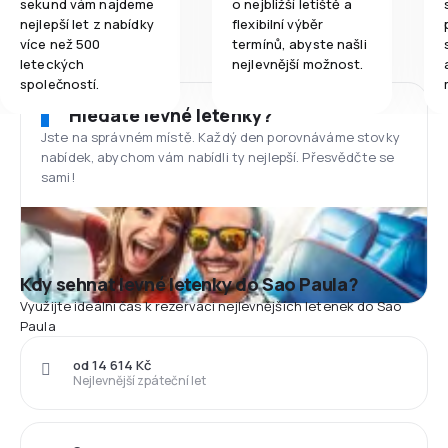
sekund vám najdeme
o nejbližší letiště a
nejlepší let z nabídky
flexibilní výběr
více než 500
termínů, abyste našli
leteckých
nejlevnější možnost.
společností.
Hledáte levné letenky?
Jste na správném místě. Každý den porovnáváme stovky
nabídek, abychom vám nabídli ty nejlepší. Přesvědčte se
sami!
Kdy sehnat levné letenky do Sao Paula?
Využijte ideální čas k rezervaci nejlevnějších letenek do Sao
Paula
od 14 614 Kč
Nejlevnější zpáteční let