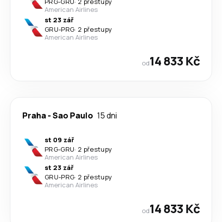
PRG
-
GRU
·
2 přestupy
American Airlines
st 23 zář
GRU
-
PRG
·
2 přestupy
American Airlines
14 833 Kč
od
Praha
-
Sao Paulo
15 dni
st 09 zář
PRG
-
GRU
·
2 přestupy
American Airlines
st 23 zář
GRU
-
PRG
·
2 přestupy
American Airlines
14 833 Kč
od