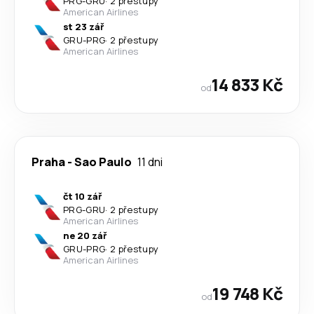
PRG
-
GRU
·
2 přestupy
American Airlines
st 23 zář
GRU
-
PRG
·
2 přestupy
American Airlines
14 833 Kč
od
Praha
-
Sao Paulo
11 dni
čt 10 zář
PRG
-
GRU
·
2 přestupy
American Airlines
ne 20 zář
GRU
-
PRG
·
2 přestupy
American Airlines
19 748 Kč
od