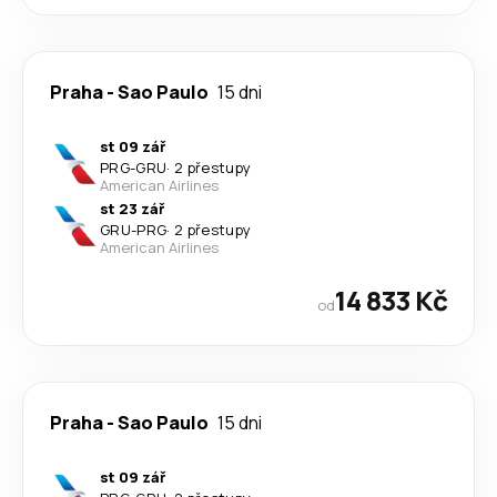
Praha
-
Sao Paulo
15 dni
st 09 zář
PRG
-
GRU
·
2 přestupy
American Airlines
st 23 zář
GRU
-
PRG
·
2 přestupy
American Airlines
14 833 Kč
od
Praha
-
Sao Paulo
15 dni
st 09 zář