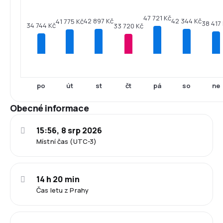
47 721 Kč
42 897 Kč
42 344 Kč
41 775 Kč
38 417
34 744 Kč
33 720 Kč
po
út
st
čt
pá
so
ne
Obecné informace
15:56, 8 srp 2026
Místní čas (UTC-3)
14 h 20 min
Čas letu z Prahy