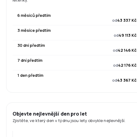
letenky.
6 měsíců předtím
od
43 337 Kč
3 měsíce předtím
od
49 113 Kč
30 dní předtím
od
42 146 Kč
7 dní předtím
od
42 176 Kč
1 den předtím
od
43 367 Kč
Objevte nejlevnější den pro let
Zjistěte, ve který den v týdnu jsou lety obvykle nejlevnější.