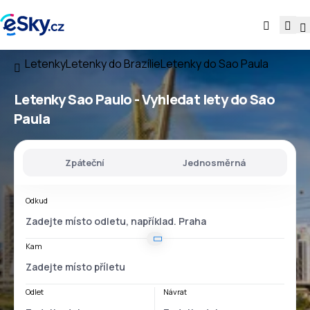
Letenky
Letenky do Brazílie
Letenky do Sao Paula
Letenky Sao Paulo - Vyhledat lety do Sao
Paula
Zpáteční
Jednosměrná
Odkud
Kam
Odlet
Návrat