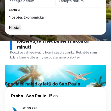
Cestující
Hledat
Rezervujte si let během několika
minut!
Použijte vyhledávač v horní části stránky. Řekněte nám
kdy a kam letíte a my se postaráme o zbytek.
Speciální nabídky letů do Sao Paula
Praha
-
Sao Paulo
15 dni
st 09 zář