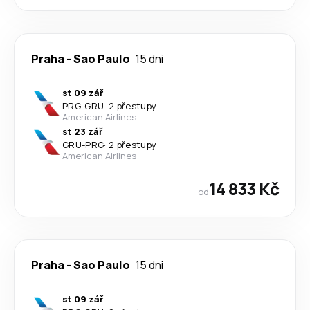
Praha
-
Sao Paulo
15 dni
st 09 zář
PRG
-
GRU
·
2 přestupy
American Airlines
st 23 zář
GRU
-
PRG
·
2 přestupy
American Airlines
14 833 Kč
od
Praha
-
Sao Paulo
15 dni
st 09 zář