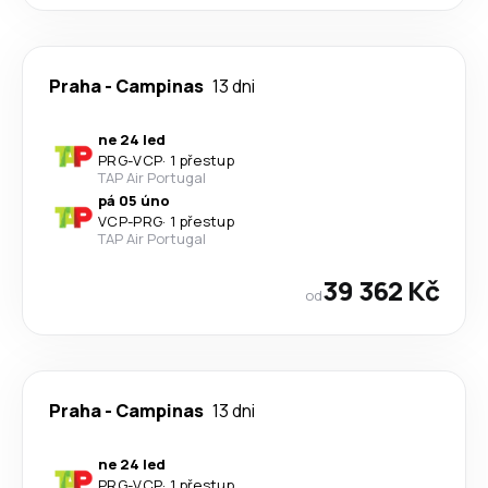
Praha
-
Campinas
13 dni
ne 24 led
PRG
-
VCP
·
1 přestup
TAP Air Portugal
pá 05 úno
VCP
-
PRG
·
1 přestup
TAP Air Portugal
39 362 Kč
od
Praha
-
Campinas
13 dni
ne 24 led
PRG
-
VCP
·
1 přestup