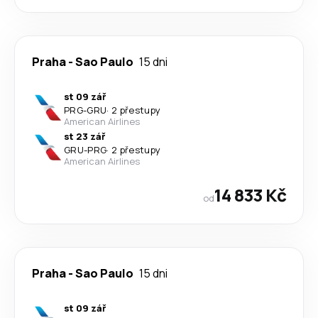
Praha
-
Sao Paulo
15 dni
st 09 zář
PRG
-
GRU
·
2 přestupy
American Airlines
st 23 zář
GRU
-
PRG
·
2 přestupy
American Airlines
14 833 Kč
od
Praha
-
Sao Paulo
15 dni
st 09 zář