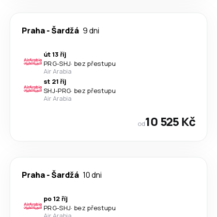
Praha
-
Šardžá
9 dni
út 13 říj
PRG
-
SHJ
·
bez přestupu
Air Arabia
st 21 říj
SHJ
-
PRG
·
bez přestupu
Air Arabia
10 525 Kč
od
Praha
-
Šardžá
10 dni
po 12 říj
PRG
-
SHJ
·
bez přestupu
Air Arabia