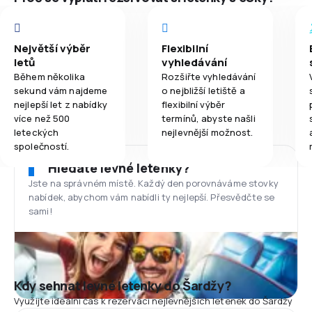
Největší výběr
Flexibilní
letů
vyhledávání
Během několika
Rozšiřte vyhledávání
sekund vám najdeme
o nejbližší letiště a
nejlepší let z nabídky
flexibilní výběr
více než 500
termínů, abyste našli
leteckých
nejlevnější možnost.
společností.
Hledáte levné letenky?
Jste na správném místě. Každý den porovnáváme stovky
nabídek, abychom vám nabídli ty nejlepší. Přesvědčte se
sami!
Kdy sehnat levné letenky do Šardžy?
Využijte ideální čas k rezervaci nejlevnějších letenek do Šardžy