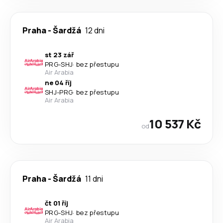
Praha
-
Šardžá
12 dni
st 23 zář
PRG
-
SHJ
·
bez přestupu
Air Arabia
ne 04 říj
SHJ
-
PRG
·
bez přestupu
Air Arabia
10 537 Kč
od
Praha
-
Šardžá
11 dni
čt 01 říj
PRG
-
SHJ
·
bez přestupu
Air Arabia