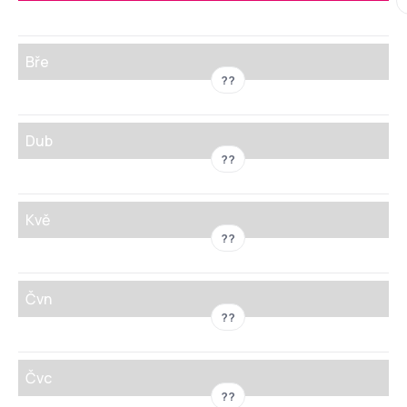
Bře
??
Dub
??
Kvě
??
Čvn
??
Čvc
??