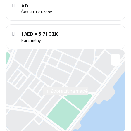
6 h
Čas letu z Prahy
1 AED = 5.71 CZK
Kurz měny
Zobrazit na mapě