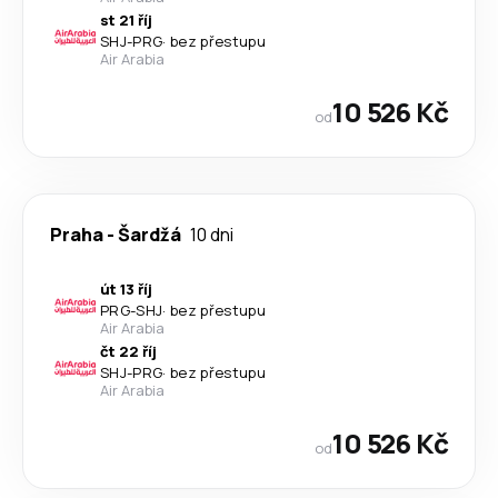
st 21 říj
SHJ
-
PRG
·
bez přestupu
Air Arabia
10 526 Kč
od
Praha
-
Šardžá
10 dni
út 13 říj
PRG
-
SHJ
·
bez přestupu
Air Arabia
čt 22 říj
SHJ
-
PRG
·
bez přestupu
Air Arabia
10 526 Kč
od