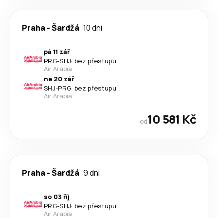
Praha
-
Šardžá
10 dni
pá 11 zář
PRG
-
SHJ
·
bez přestupu
Air Arabia
ne 20 zář
SHJ
-
PRG
·
bez přestupu
Air Arabia
10 581 Kč
od
Praha
-
Šardžá
9 dni
so 03 říj
PRG
-
SHJ
·
bez přestupu
Air Arabia