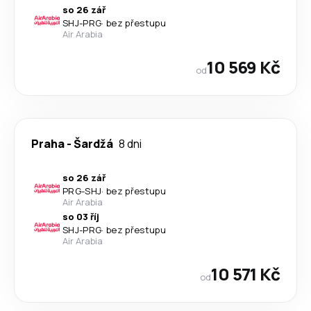
so 26 zář
SHJ
-
PRG
·
bez přestupu
Air Arabia
10 569 Kč
od
Praha
-
Šardžá
8 dni
so 26 zář
PRG
-
SHJ
·
bez přestupu
Air Arabia
so 03 říj
SHJ
-
PRG
·
bez přestupu
Air Arabia
10 571 Kč
od