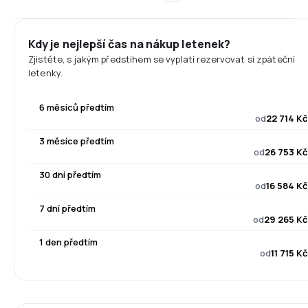
Kdy je nejlepší čas na nákup letenek?
Zjistěte, s jakým předstihem se vyplatí rezervovat si zpáteční
letenky.
6 měsíců předtím
od
22 714 Kč
3 měsíce předtím
od
26 753 Kč
30 dní předtím
od
16 584 Kč
7 dní předtím
od
29 265 Kč
1 den předtím
od
11 715 Kč