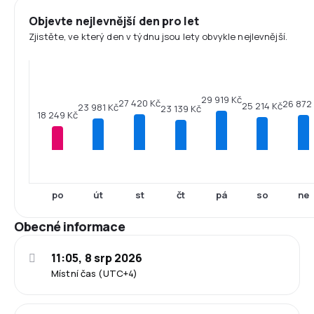
Objevte nejlevnější den pro let
Zjistěte, ve který den v týdnu jsou lety obvykle nejlevnější.
29 919 Kč
27 420 Kč
26 872
25 214 Kč
23 981 Kč
23 139 Kč
18 249 Kč
po
út
st
čt
pá
so
ne
Obecné informace
11:05, 8 srp 2026
Místní čas (UTC+4)