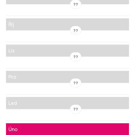
??
Říj
??
Lis
??
Pro
??
Led
??
Úno