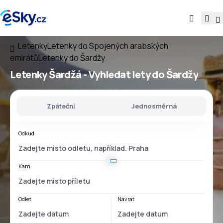
Letenky
Letenky do Spojených arabských
emirátů
Letenky do Šardžy
Letenky Šardžá - Vyhledat lety do Šardžy
Zpáteční
Jednosměrná
Odkud
Kam
Odlet
Návrat