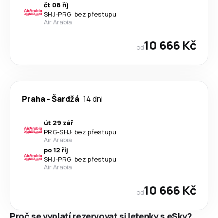
čt 08 říj
SHJ
-
PRG
·
bez přestupu
Air Arabia
10 666 Kč
od
Praha
-
Šardžá
14 dni
út 29 zář
PRG
-
SHJ
·
bez přestupu
Air Arabia
po 12 říj
SHJ
-
PRG
·
bez přestupu
Air Arabia
10 666 Kč
od
Proč se vyplatí rezervovat si letenky s eSky?