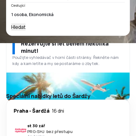
Cestující
Hledat
Rezervujte si let během několika
minut!
Použijte vyhledávač v horní části stránky. Řekněte nám
kdy a kam letíte a my se postaráme o zbytek.
Speciální nabídky letů do Šardžy
Praha
-
Šardžá
16 dni
st 30 zář
PRG
-
SHJ
·
bez přestupu