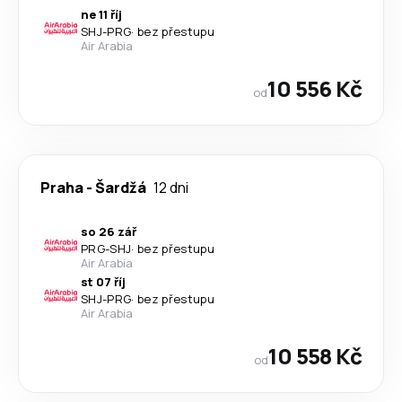
ne 11 říj
SHJ
-
PRG
·
bez přestupu
Air Arabia
10 556 Kč
od
Praha
-
Šardžá
12 dni
so 26 zář
PRG
-
SHJ
·
bez přestupu
Air Arabia
st 07 říj
SHJ
-
PRG
·
bez přestupu
Air Arabia
10 558 Kč
od