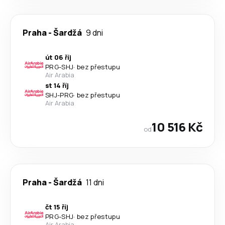
Praha
-
Šardžá
9 dni
út 06 říj
PRG
-
SHJ
·
bez přestupu
Air Arabia
st 14 říj
SHJ
-
PRG
·
bez přestupu
Air Arabia
10 516 Kč
od
Praha
-
Šardžá
11 dni
čt 15 říj
PRG
-
SHJ
·
bez přestupu
Air Arabia