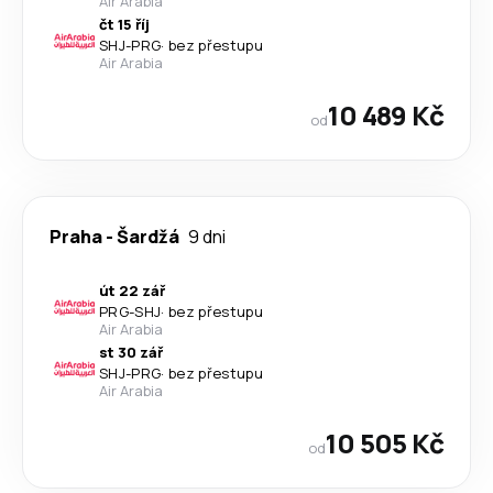
Air Arabia
čt 15 říj
SHJ
-
PRG
·
bez přestupu
Air Arabia
10 489 Kč
od
Praha
-
Šardžá
9 dni
út 22 zář
PRG
-
SHJ
·
bez přestupu
Air Arabia
st 30 zář
SHJ
-
PRG
·
bez přestupu
Air Arabia
10 505 Kč
od