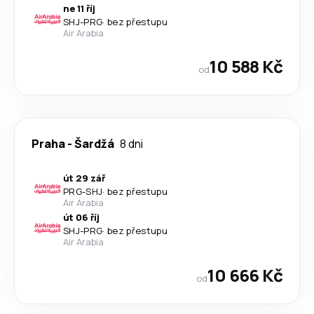
ne 11 říj
SHJ
-
PRG
·
bez přestupu
Air Arabia
10 588 Kč
od
Praha
-
Šardžá
8 dni
út 29 zář
PRG
-
SHJ
·
bez přestupu
Air Arabia
út 06 říj
SHJ
-
PRG
·
bez přestupu
Air Arabia
10 666 Kč
od