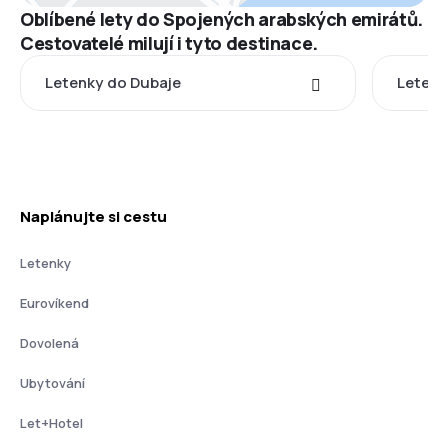
Oblíbené lety do Spojených arabských emirátů.
Cestovatelé milují i tyto destinace.
Letenky do Dubaje
Letenk
Naplánujte si cestu
Letenky
Eurovíkend
Dovolená
Ubytování
Let+Hotel