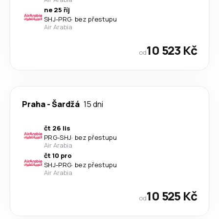
ne 25 říj
SHJ
-
PRG
·
bez přestupu
Air Arabia
10 523 Kč
od
Praha
-
Šardžá
15 dni
čt 26 lis
PRG
-
SHJ
·
bez přestupu
Air Arabia
čt 10 pro
SHJ
-
PRG
·
bez přestupu
Air Arabia
10 525 Kč
od