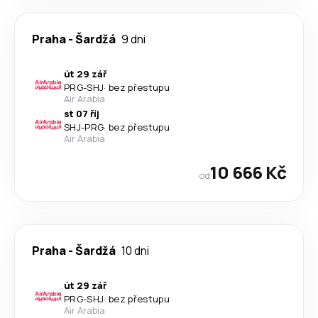
Praha
-
Šardžá
9 dni
út 29 zář
PRG
-
SHJ
·
bez přestupu
Air Arabia
st 07 říj
SHJ
-
PRG
·
bez přestupu
Air Arabia
10 666 Kč
od
Praha
-
Šardžá
10 dni
út 29 zář
PRG
-
SHJ
·
bez přestupu
Air Arabia