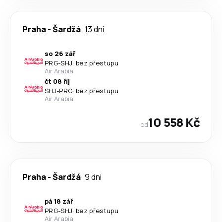
Praha
-
Šardžá
13 dni
so 26 zář
PRG
-
SHJ
·
bez přestupu
Air Arabia
čt 08 říj
SHJ
-
PRG
·
bez přestupu
Air Arabia
10 558 Kč
od
Praha
-
Šardžá
9 dni
pá 18 zář
PRG
-
SHJ
·
bez přestupu
Air Arabia