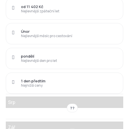
od 11 402 Kč
Nejlevnější zpáteční let
Únor
Nejlevnější měsíc pro cestování
pondělí
Nejlevnější den pro let
1 den předtím
Nejnižší ceny
Srp
??
Zář