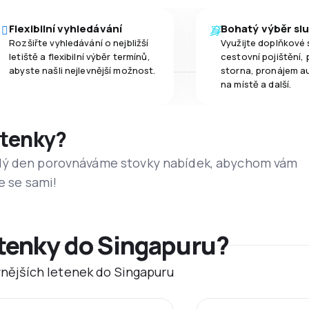
Flexibilní vyhledávání
Bohatý výběr sl
Rozšiřte vyhledávání o nejbližší
Využijte doplňkové 
letiště a flexibilní výběr termínů,
cestovní pojištění, 
abyste našli nejlevnější možnost.
storna, pronájem a
na místě a další.
etenky?
dý den porovnáváme stovky nabídek, abychom vám
e se sami!
etenky do Singapuru?
evnějších letenek do Singapuru