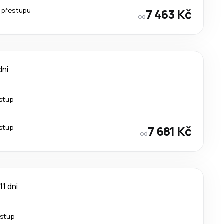
 přestupu
7 463 Kč
od
dni
estup
estup
7 681 Kč
od
11 dni
estup