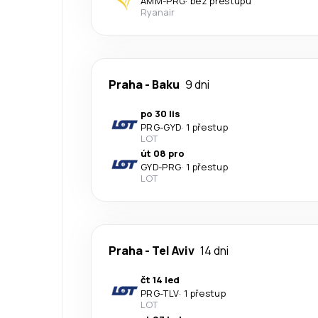
AMM
-
PRG
·
bez přestupu
Ryanair
Praha
-
Baku
9 dni
po 30 lis
PRG
-
GYD
·
1 přestup
LOT
út 08 pro
GYD
-
PRG
·
1 přestup
LOT
Praha
-
Tel Aviv
14 dni
čt 14 led
PRG
-
TLV
·
1 přestup
LOT