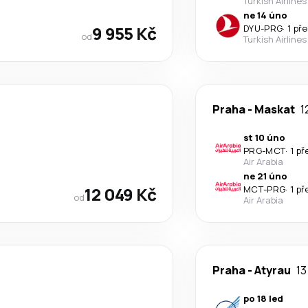
Turkish Airlines
ne 14 úno
9 955 Kč
DYU
-
PRG
·
1 př
od
Turkish Airlines
Praha
-
Maskat
1
st 10 úno
PRG
-
MCT
·
1 p
Air Arabia
ne 21 úno
12 049 Kč
MCT
-
PRG
·
1 p
od
Air Arabia
Praha
-
Atyrau
13
po 18 led