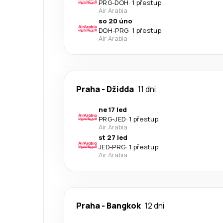
PRG
-
DOH
·
1 přestup
Air Arabia
so 20 úno
DOH
-
PRG
·
1 přestup
Air Arabia
Praha
-
Džidda
11 dni
ne 17 led
PRG
-
JED
·
1 přestup
Air Arabia
st 27 led
JED
-
PRG
·
1 přestup
Air Arabia
Praha
-
Bangkok
12 dni