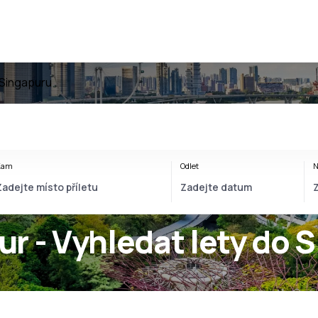
 Singapuru
Kam
Odlet
N
r - Vyhledat lety do 