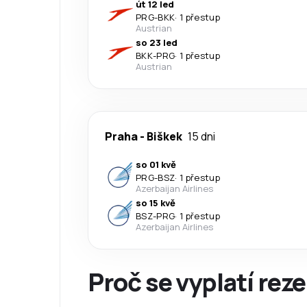
út 12 led
PRG
-
BKK
·
1 přestup
Austrian
so 23 led
BKK
-
PRG
·
1 přestup
Austrian
Praha
-
Biškek
15 dni
so 01 kvě
PRG
-
BSZ
·
1 přestup
Azerbaijan Airlines
so 15 kvě
BSZ
-
PRG
·
1 přestup
Azerbaijan Airlines
Proč se vyplatí reze