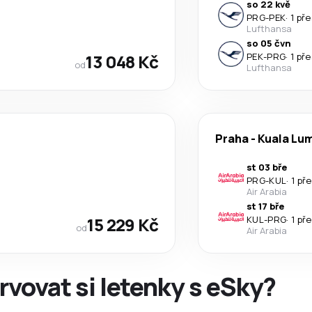
so 22 kvě
PRG
-
PEK
·
1 př
Lufthansa
so 05 čvn
13 048 Kč
PEK
-
PRG
·
1 př
od
Lufthansa
Praha
-
Kuala Lu
st 03 bře
PRG
-
KUL
·
1 př
Air Arabia
st 17 bře
15 229 Kč
KUL
-
PRG
·
1 př
od
Air Arabia
rvovat si letenky s eSky?