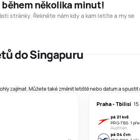
et během několika minut!
ásti stránky. Řekněte nám kdy a kam letíte a my se
etů do Singapuru
mohly zajímat. Můžete také změnit letiště nebo datum a spustit
Praha
-
Tbilisi
15 
pá 21 kvě
PRG
-
TBS
·
1 př
Austrian
pá 04 čvn