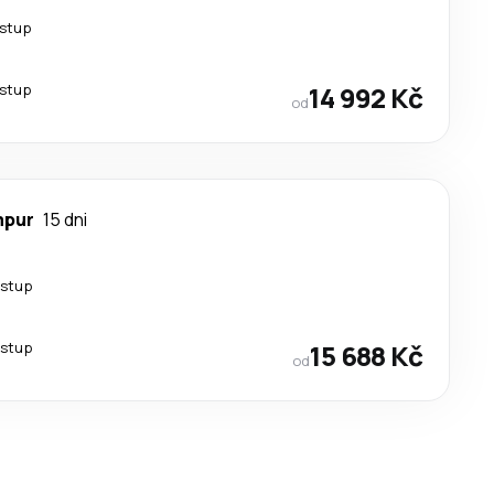
estup
estup
14 992 Kč
od
mpur
15 dni
estup
estup
15 688 Kč
od