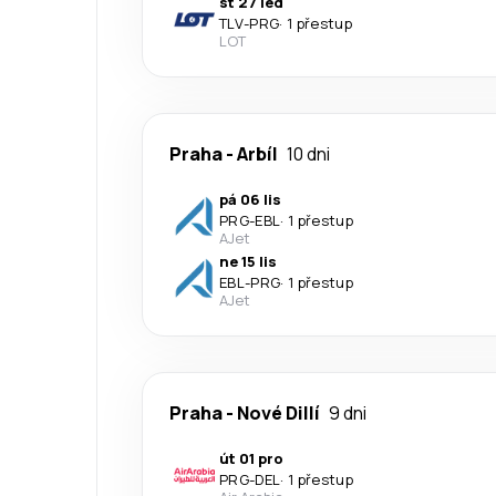
st 27 led
TLV
-
PRG
·
1 přestup
LOT
Praha
-
Arbíl
10 dni
pá 06 lis
PRG
-
EBL
·
1 přestup
AJet
ne 15 lis
EBL
-
PRG
·
1 přestup
AJet
Praha
-
Nové Dillí
9 dni
út 01 pro
PRG
-
DEL
·
1 přestup