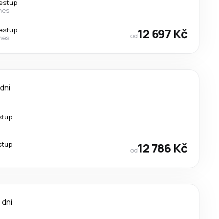
řestup
ines
řestup
12 697 Kč
od
ines
 dni
stup
stup
12 786 Kč
od
 dni