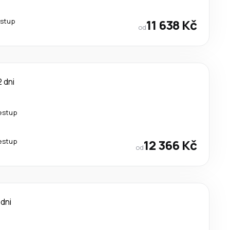
estup
11 638 Kč
od
2 dni
řestup
řestup
12 366 Kč
od
 dni