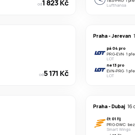
1 823 Kč
TBS
-
PRG
·
1 př
od
Lufthansa
Praha
-
Jerevan
pá 04 pro
PRG
-
EVN
·
1 př
LOT
ne 13 pro
5 171 Kč
EVN
-
PRG
·
1 př
od
LOT
Praha
-
Dubaj
16 
čt 01 říj
PRG
-
DWC
·
bez
Smart Wings