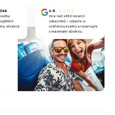
užeb
4.6
služby:
Více než 4950 recenzí
pojištění
zákazníků – vyberte si
uta, atrakce
ověřenou kvalitu a rezervujte
s maximální důvěrou.