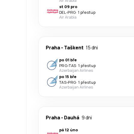
Air Arabia
st 09 pro
DEL
-
PRG
·
1 přestup
Air Arabia
Praha
-
Taškent
15 dni
po 01 bře
PRG
-
TAS
·
1 přestup
Azerbaijan Airlines
po 15 bře
TAS
-
PRG
·
1 přestup
Azerbaijan Airlines
Praha
-
Dauhá
9 dni
pá 12 úno