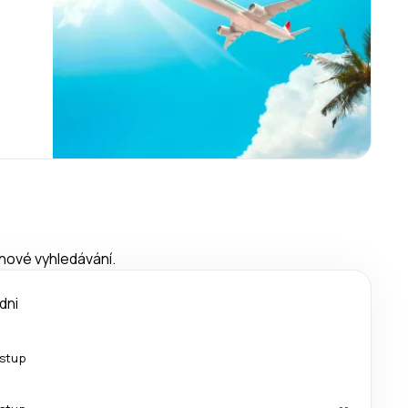
 nové vyhledávání.
dni
estup