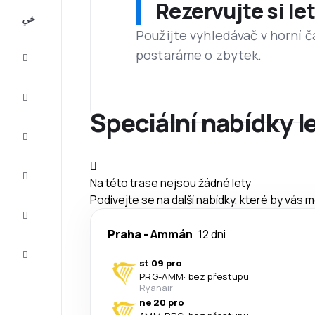
Rezervujte si l
All-
inclusive
Použijte vyhledávač v horní č
postaráme o zbytek.
Eurovíkend
Ubytování
Speciální nabídky l
Akční
letenky
Zkompletujte
Na této trase nejsou žádné lety
vaši cestu
Podívejte se na další nabídky, které by vás 
Tipy a
inspirace
Praha
-
Ammán
12 dni
Zákaznický
servis
st 09 pro
PRG
-
AMM
·
bez přestupu
Ryanair
ne 20 pro