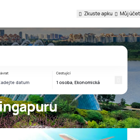
Zkuste apku
Můj účet
ávrat
Cestující
Singapuru