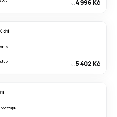
estup
4 996 Kč
od
10 dni
estup
estup
5 402 Kč
od
dni
 přestupu