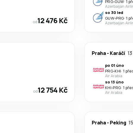
PRG
-
GUW
·
1 p
Azerbaijan Airl
so 30 led
12 476 Kč
GUW
-
PRG
·
1 p
od
Azerbaijan Airl
Praha
-
Karáčí
13
po 01 úno
PRG
-
KHI
·
1 pře
Air Arabia
so 13 úno
12 754 Kč
KHI
-
PRG
·
1 pře
od
Air Arabia
Praha
-
Peking
15