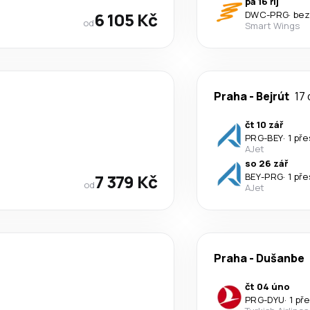
pá 16 říj
6 105 Kč
DWC
-
PRG
·
bez
od
Smart Wings
Praha
-
Bejrút
17 
čt 10 zář
PRG
-
BEY
·
1 př
AJet
so 26 zář
7 379 Kč
BEY
-
PRG
·
1 př
od
AJet
Praha
-
Dušanbe
čt 04 úno
PRG
-
DYU
·
1 př