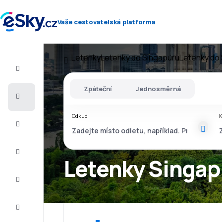
Vaše cestovatelská platforma
Letenky
Letenky do Singapuru
Letenky do
Let+Hotel
Zpáteční
Jednosměrná
Letenky
Odkud
Dovolená
Léto
2026
Letenky Singapu
Zima
2026/27
Last
minute