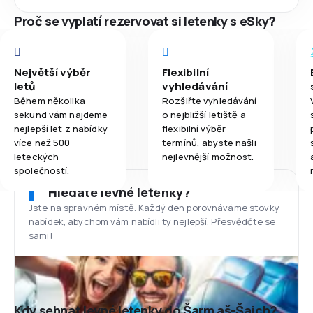
Proč se vyplatí rezervovat si letenky s eSky?
Největší výběr
Flexibilní
letů
vyhledávání
Během několika
Rozšiřte vyhledávání
sekund vám najdeme
o nejbližší letiště a
nejlepší let z nabídky
flexibilní výběr
více než 500
termínů, abyste našli
leteckých
nejlevnější možnost.
společností.
Hledáte levné letenky?
Jste na správném místě. Každý den porovnáváme stovky
nabídek, abychom vám nabídli ty nejlepší. Přesvědčte se
sami!
Kdy sehnat levné letenky do Šarm aš-Šajch?