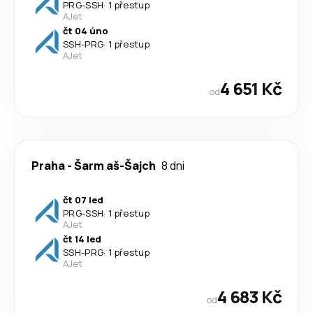
PRG
-
SSH
·
1 přestup
AJet
čt 04 úno
SSH
-
PRG
·
1 přestup
AJet
4 651 Kč
od
Praha
-
Šarm aš-Šajch
8 dni
čt 07 led
PRG
-
SSH
·
1 přestup
AJet
čt 14 led
SSH
-
PRG
·
1 přestup
AJet
4 683 Kč
od