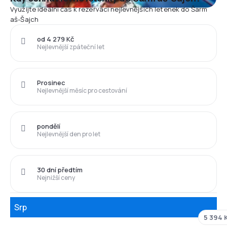
Využijte ideální čas k rezervaci nejlevnějších letenek do Šarm
aš-Šajch
od 4 279 Kč
Nejlevnější zpáteční let
Prosinec
Nejlevnější měsíc pro cestování
pondělí
Nejlevnější den pro let
30 dní předtím
Nejnižší ceny
Srp
5 394 