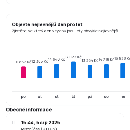
Objevte nejlevnější den pro let
Zjistěte, ve který den v týdnu jsou lety obvykle nejlevnější.
17 023 Kč
15 538 K
14 640 Kč
14 218 Kč
13 364 Kč
12 365 Kč
11 862 Kč
po
út
st
čt
pá
so
ne
Obecné informace
16:44, 6 srp 2026
Místní čas (UTC+2)