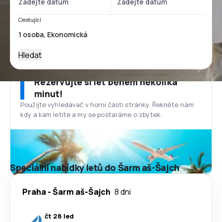
Cestující
Hledat
Rezervujte si let během několika
minut!
Použijte vyhledávač v horní části stránky. Řekněte nám
kdy a kam letíte a my se postaráme o zbytek.
Speciální nabídky letů do Šarm aš-Šajch
Praha
-
Šarm aš-Šajch
8 dni
čt 28 led