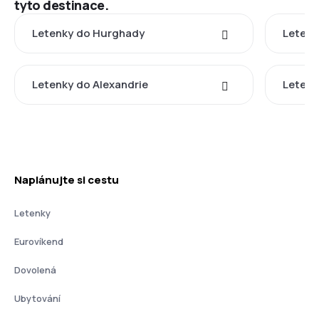
tyto destinace.
Letenky do Hurghady
Letenk
Letenky do Alexandrie
Letenk
Naplánujte si cestu
Letenky
Eurovíkend
Dovolená
Ubytování