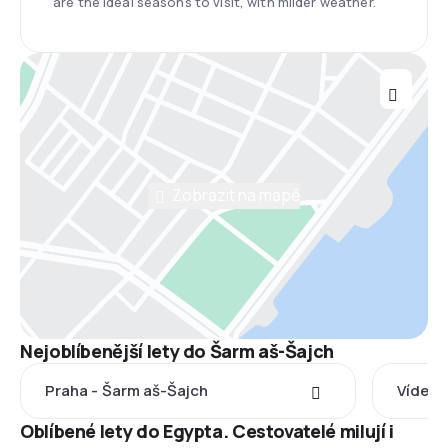
are the ideal seasons to visit, with milder weather.
Zobrazit na mapě
Nejoblíbenější lety do Šarm aš-Šajch
Praha - Šarm aš-Šajch
Vídeň 
Oblíbené lety do Egypta. Cestovatelé milují i