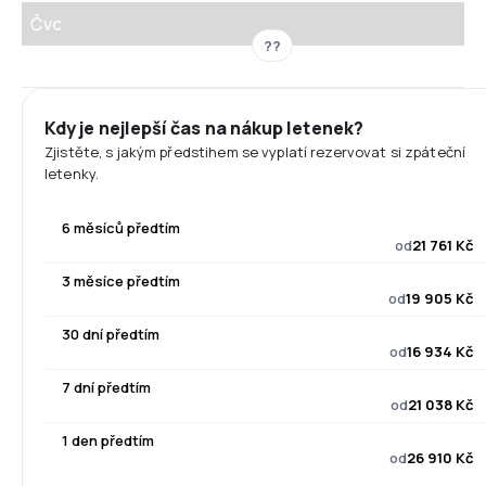
Čvc
??
Kdy je nejlepší čas na nákup letenek?
Zjistěte, s jakým předstihem se vyplatí rezervovat si zpáteční
letenky.
6 měsíců předtím
od
21 761 Kč
3 měsíce předtím
od
19 905 Kč
30 dní předtím
od
16 934 Kč
7 dní předtím
od
21 038 Kč
1 den předtím
od
26 910 Kč