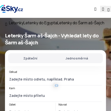
Letenky
Letenky do Egypta
Letenky do Šarm aš-Šajch
Letenky Šarm aš-Šajch - Vyhledat lety do
Šarm aš-Šajch
Zpáteční
Jednosměrná
Odkud
Kam
Odlet
Návrat