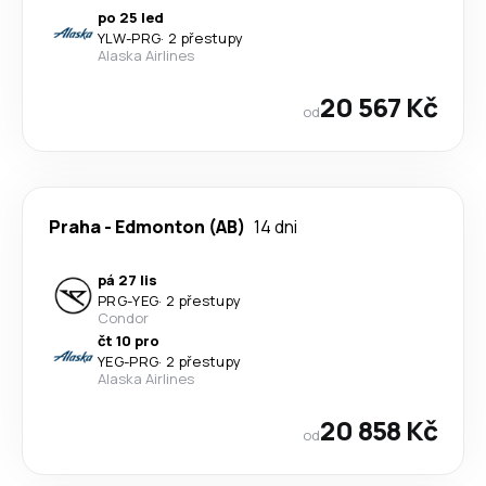
po 25 led
YLW
-
PRG
·
2 přestupy
Alaska Airlines
20 567 Kč
od
Praha
-
Edmonton (AB)
14 dni
pá 27 lis
PRG
-
YEG
·
2 přestupy
Condor
čt 10 pro
YEG
-
PRG
·
2 přestupy
Alaska Airlines
20 858 Kč
od