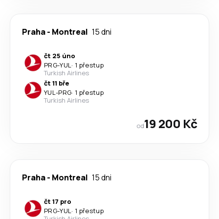
Praha
-
Montreal
15 dni
čt 25 úno
PRG
-
YUL
·
1 přestup
Turkish Airlines
čt 11 bře
YUL
-
PRG
·
1 přestup
Turkish Airlines
19 200 Kč
od
Praha
-
Montreal
15 dni
čt 17 pro
PRG
-
YUL
·
1 přestup
Turkish Airlines