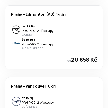
Praha
-
Edmonton (AB)
14 dni
pá 27 lis
PRG
-
YEG
·
2 přestupy
Condor
čt 10 pro
YEG
-
PRG
·
2 přestupy
Alaska Airlines
20 858 Kč
od
Praha
-
Vancouver
8 dni
čt 15 říj
PRG
-
YCD
·
2 přestupy
Lufthansa