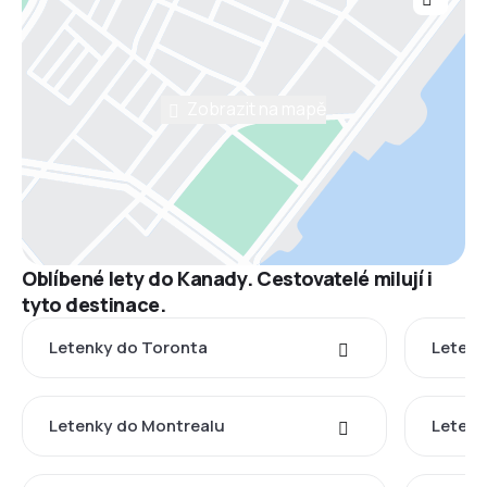
Zobrazit na mapě
Oblíbené lety do Kanady. Cestovatelé milují i
tyto destinace.
Letenky do Toronta
Letenk
Letenky do Montrealu
Letenk