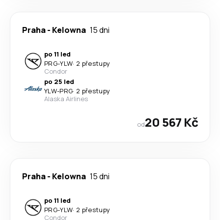
Praha
-
Kelowna
15 dni
po 11 led
PRG
-
YLW
·
2 přestupy
Condor
po 25 led
YLW
-
PRG
·
2 přestupy
Alaska Airlines
20 567 Kč
od
Praha
-
Kelowna
15 dni
po 11 led
PRG
-
YLW
·
2 přestupy
Condor