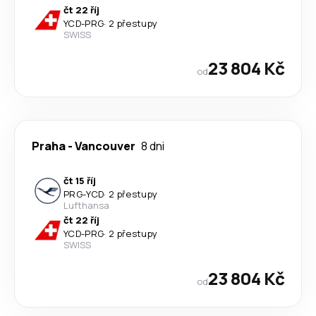
čt 22 říj
YCD
-
PRG
·
2 přestupy
SWISS
23 804 Kč
od
Praha
-
Vancouver
8 dni
čt 15 říj
PRG
-
YCD
·
2 přestupy
Lufthansa
čt 22 říj
YCD
-
PRG
·
2 přestupy
SWISS
23 804 Kč
od