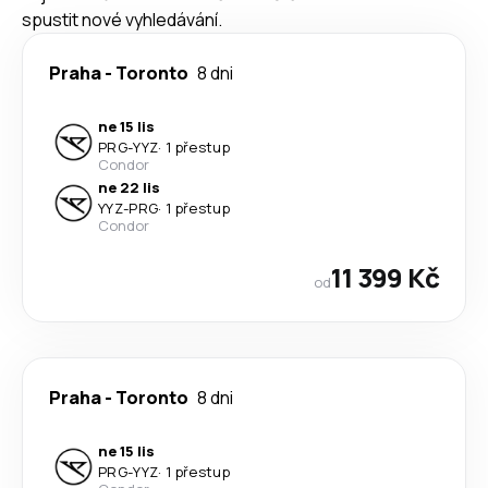
spustit nové vyhledávání.
Praha
-
Toronto
8 dni
ne 15 lis
PRG
-
YYZ
·
1 přestup
Condor
ne 22 lis
YYZ
-
PRG
·
1 přestup
Condor
11 399 Kč
od
Praha
-
Toronto
8 dni
ne 15 lis
PRG
-
YYZ
·
1 přestup