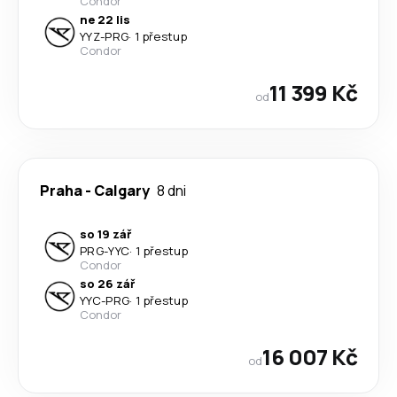
Condor
ne 22 lis
YYZ
-
PRG
·
1 přestup
Condor
11 399 Kč
od
Praha
-
Calgary
8 dni
so 19 zář
PRG
-
YYC
·
1 přestup
Condor
so 26 zář
YYC
-
PRG
·
1 přestup
Condor
16 007 Kč
od