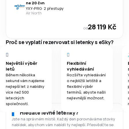
ne 20 čvn
YXY
-
PRG
·
2 přestupy
Air North
28 119 Kč
od
Proč se vyplatí rezervovat si letenky s eSky?
Největší výběr
Flexibilní
letů
vyhledávání
Během několika
Rozšiřte vyhledávání
sekund vám najdeme
o nejbližší letiště a
nejlepší let z nabídky
flexibilní výběr
více než 500
termínů, abyste našli
leteckých
nejlevnější možnost.
společností.
Hledáte levné letenky?
Jste na správném místě. Každý den porovnáváme stovky
nabídek, abychom vám nabídli ty nejlepší. Přesvědčte se