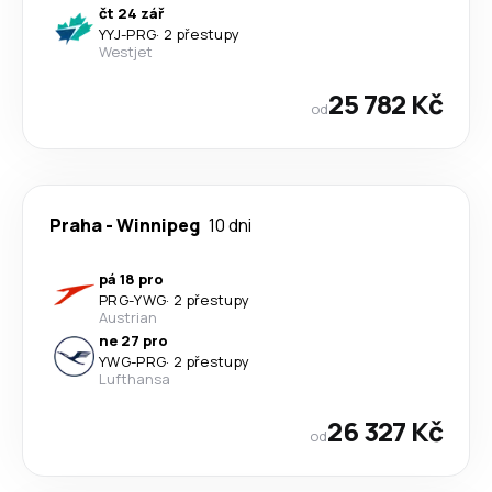
čt 24 zář
YYJ
-
PRG
·
2 přestupy
Westjet
25 782 Kč
od
Praha
-
Winnipeg
10 dni
pá 18 pro
PRG
-
YWG
·
2 přestupy
Austrian
ne 27 pro
YWG
-
PRG
·
2 přestupy
Lufthansa
26 327 Kč
od