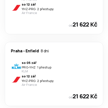
so 12 zář
YHZ
-
PRG
·
2 přestupy
Air France
21 622 Kč
od
Praha
-
Enfield
8 dni
so 05 zář
PRG
-
YHZ
·
1 přestup
KLM
so 12 zář
YHZ
-
PRG
·
2 přestupy
Air France
21 622 Kč
od