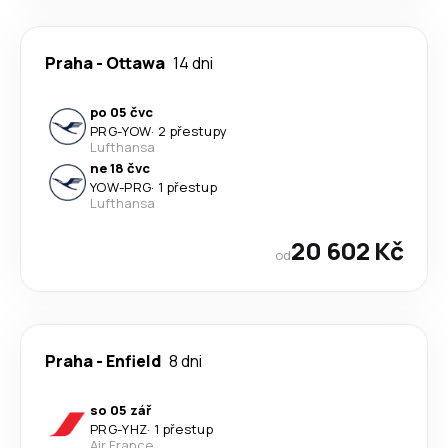
Praha
-
Ottawa
14 dni
po 05 čvc
PRG
-
YOW
·
2 přestupy
Lufthansa
ne 18 čvc
YOW
-
PRG
·
1 přestup
Lufthansa
20 602 Kč
od
Praha
-
Enfield
8 dni
so 05 zář
PRG
-
YHZ
·
1 přestup
Air France