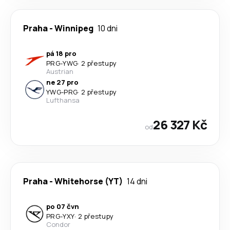
Praha
-
Winnipeg
10 dni
pá 18 pro
PRG
-
YWG
·
2 přestupy
Austrian
ne 27 pro
YWG
-
PRG
·
2 přestupy
Lufthansa
26 327 Kč
od
Praha
-
Whitehorse (YT)
14 dni
po 07 čvn
PRG
-
YXY
·
2 přestupy
Condor