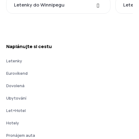
Letenky do Winnipegu
Leten
Naplánujte si cestu
Letenky
Eurovíkend
Dovolená
Ubytování
Let+Hotel
Hotely
Pronájem auta