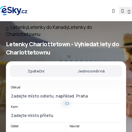
Letenky
Letenky do Kanady
Letenky do
Charlottetownu
Letenky Charlottetown - Vyhledat lety do
Charlottetownu
Zpáteční
Jednosměrná
Odkud
Kam
Odlet
Návrat