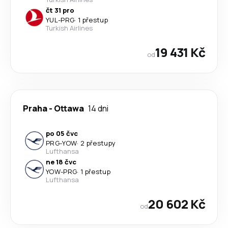
čt 31 pro
YUL
-
PRG
·
1 přestup
Turkish Airlines
19 431 Kč
od
Praha
-
Ottawa
14 dni
po 05 čvc
PRG
-
YOW
·
2 přestupy
Lufthansa
ne 18 čvc
YOW
-
PRG
·
1 přestup
Lufthansa
20 602 Kč
od