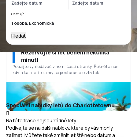
Cestující
Hledat
Rezervujte si let během několika
minut!
Použijte vyhledávač v horní části stránky. Řekněte nám
kdy a kam letíte a my se postaráme o zbytek.
Speciální nabídky letů do Charlottetownu
Na této trase nejsou žádné lety
Podívejte se na další nabídky, které by vás mohly
zajímat. Můžete také změnit letiště nebo datum a