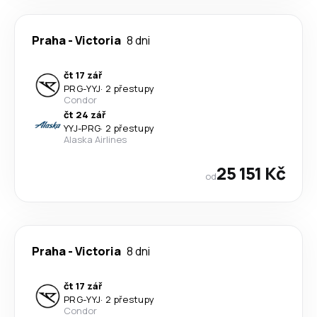
Praha
-
Victoria
8 dni
čt 17 zář
PRG
-
YYJ
·
2 přestupy
Condor
čt 24 zář
YYJ
-
PRG
·
2 přestupy
Alaska Airlines
25 151 Kč
od
Praha
-
Victoria
8 dni
čt 17 zář
PRG
-
YYJ
·
2 přestupy
Condor