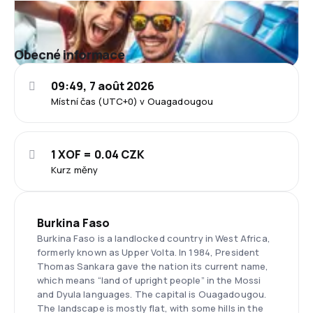
Obecné informace
09:49, 7 août 2026
Místní čas (UTC+0) v Ouagadougou
1 XOF = 0.04 CZK
Kurz měny
Burkina Faso
Burkina Faso is a landlocked country in West Africa,
formerly known as Upper Volta. In 1984, President
Thomas Sankara gave the nation its current name,
which means “land of upright people” in the Mossi
and Dyula languages. The capital is Ouagadougou.
The landscape is mostly flat, with some hills in the