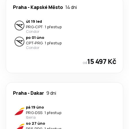
Praha
-
Kapské Město
14 dni
út 19 led
PRG
-
CPT
·
1 přestup
Condor
po 01 úno
CPT
-
PRG
·
1 přestup
Condor
15 497 Kč
od
Praha
-
Dakar
9 dni
pá 19 úno
PRG
-
DSS
·
1 přestup
Iberia
so 27 úno
DSS
-
PRG
·
1 přestup