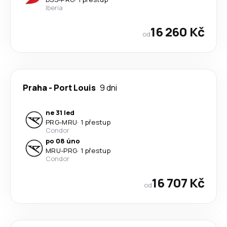
Iberia
16 260 Kč
od
Praha
-
Port Louis
9 dni
ne 31 led
PRG
-
MRU
·
1 přestup
Condor
po 08 úno
MRU
-
PRG
·
1 přestup
Condor
16 707 Kč
od