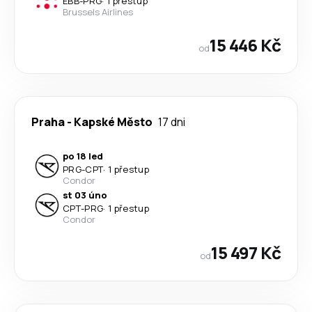
EBB
-
PRG
·
1 přestup
Brussels Airlines
15 446 Kč
od
Praha
-
Kapské Město
17 dni
po 18 led
PRG
-
CPT
·
1 přestup
Condor
st 03 úno
CPT
-
PRG
·
1 přestup
Condor
15 497 Kč
od