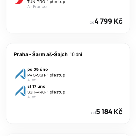
TUN
-
PRG
·
1 přestup
Air France
4 799 Kč
od
Praha
-
Šarm aš-Šajch
10 dni
po 08 úno
PRG
-
SSH
·
1 přestup
AJet
st 17 úno
SSH
-
PRG
·
1 přestup
AJet
5 184 Kč
od