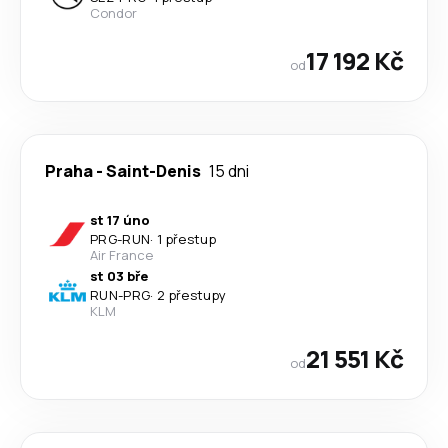
Condor
17 192 Kč
od
Praha
-
Saint-Denis
15 dni
st 17 úno
PRG
-
RUN
·
1 přestup
Air France
st 03 bře
RUN
-
PRG
·
2 přestupy
KLM
21 551 Kč
od