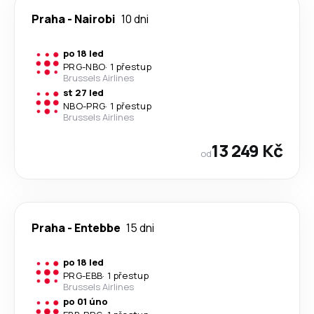
Praha
-
Nairobi
10 dni
po 18 led
PRG
-
NBO
·
1 přestup
Brussels Airlines
st 27 led
NBO
-
PRG
·
1 přestup
Brussels Airlines
13 249 Kč
od
Praha
-
Entebbe
15 dni
po 18 led
PRG
-
EBB
·
1 přestup
Brussels Airlines
po 01 úno