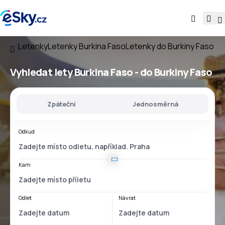
Letenky
Letenky Burkina Faso
Letenky do Burkiny Faso
Vyhledat lety
Burkina Faso - do Burkiny Faso
Zpáteční
Jednosměrná
Odkud
Kam
Odlet
Návrat