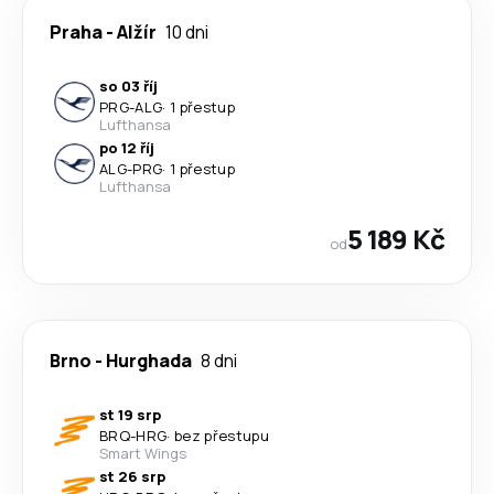
Praha
-
Alžír
10 dni
so 03 říj
PRG
-
ALG
·
1 přestup
Lufthansa
po 12 říj
ALG
-
PRG
·
1 přestup
Lufthansa
5 189 Kč
od
Brno
-
Hurghada
8 dni
st 19 srp
BRQ
-
HRG
·
bez přestupu
Smart Wings
st 26 srp