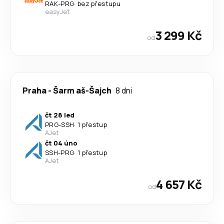
RAK
-
PRG
·
bez přestupu
easyJet
3 299 Kč
od
Praha
-
Šarm aš-Šajch
8 dni
čt 28 led
PRG
-
SSH
·
1 přestup
AJet
čt 04 úno
SSH
-
PRG
·
1 přestup
AJet
4 657 Kč
od