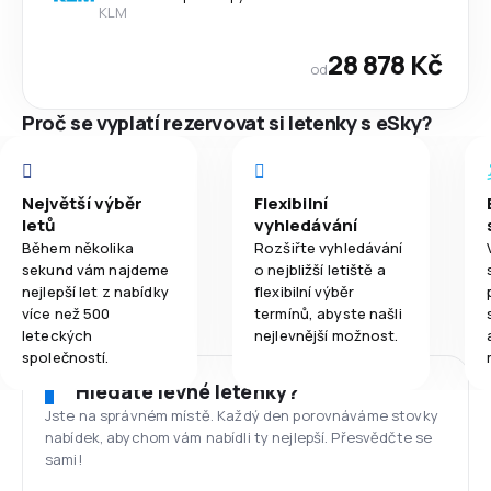
KLM
28 878 Kč
od
Proč se vyplatí rezervovat si letenky s eSky?
Největší výběr
Flexibilní
letů
vyhledávání
Během několika
Rozšiřte vyhledávání
sekund vám najdeme
o nejbližší letiště a
nejlepší let z nabídky
flexibilní výběr
více než 500
termínů, abyste našli
leteckých
nejlevnější možnost.
společností.
Hledáte levné letenky?
Jste na správném místě. Každý den porovnáváme stovky
nabídek, abychom vám nabídli ty nejlepší. Přesvědčte se
sami!