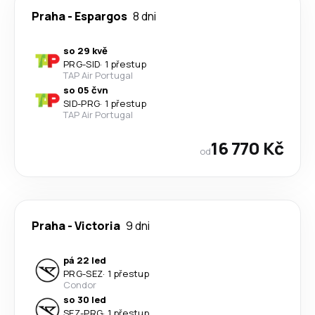
Praha
-
Espargos
8 dni
so 29 kvě
PRG
-
SID
·
1 přestup
TAP Air Portugal
so 05 čvn
SID
-
PRG
·
1 přestup
TAP Air Portugal
16 770 Kč
od
Praha
-
Victoria
9 dni
pá 22 led
PRG
-
SEZ
·
1 přestup
Condor
so 30 led
SEZ
-
PRG
·
1 přestup