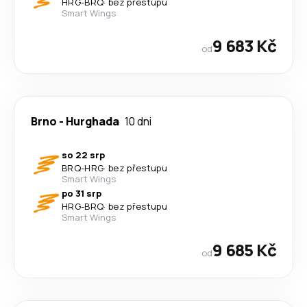
HRG
-
BRQ
·
bez přestupu
Smart Wings
9 683 Kč
od
Brno
-
Hurghada
10 dni
so 22 srp
BRQ
-
HRG
·
bez přestupu
Smart Wings
po 31 srp
HRG
-
BRQ
·
bez přestupu
Smart Wings
9 685 Kč
od