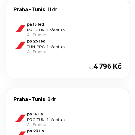
Praha
-
Tunis
11 dni
pá 15 led
PRG
-
TUN
·
1 přestup
Air France
po 25 led
TUN
-
PRG
·
1 přestup
Air France
4 796 Kč
od
Praha
-
Tunis
8 dni
po 16 lis
PRG
-
TUN
·
1 přestup
Air France
po 23 lis