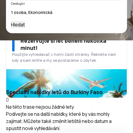
Cestující
Hledat
Rezervujte si let během několika
minut!
Použijte vyhledávač v horní části stránky. Řekněte nám
kdy a kam letíte a my se postaráme o zbytek.
Speciální nabídky letů do Burkiny Faso
Na této trase nejsou žádné lety
Podívejte se na další nabídky, které by vás mohly
zajímat. Můžete také změnit letiště nebo datum a
spustit nové vyhledávání.