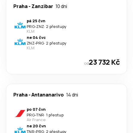
Praha
-
Zanzibar
10 dni
pá 25 čvn
PRG
-
ZNZ
·
2 přestupy
KLM
ne 04 čvc
ZNZ
-
PRG
·
2 přestupy
KLM
23 732 Kč
od
Praha
-
Antananarivo
14 dni
po 07 čvn
PRG
-
TNR
·
1 přestup
Air France
ne 20 čvn
TNR
-
PRG
·
2 přestupy