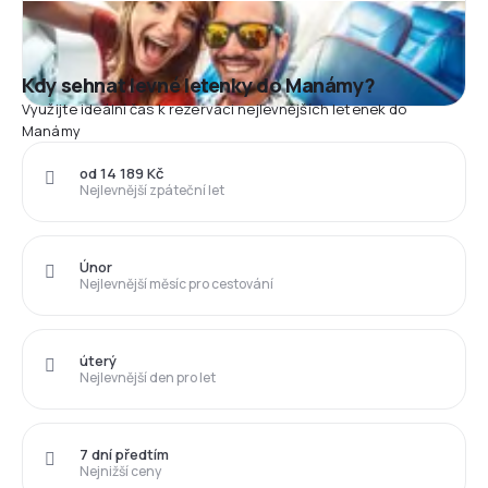
Kdy sehnat levné letenky do Manámy?
Využijte ideální čas k rezervaci nejlevnějších letenek do
Manámy
od 14 189 Kč
Nejlevnější zpáteční let
Únor
Nejlevnější měsíc pro cestování
úterý
Nejlevnější den pro let
7 dní předtím
Nejnižší ceny