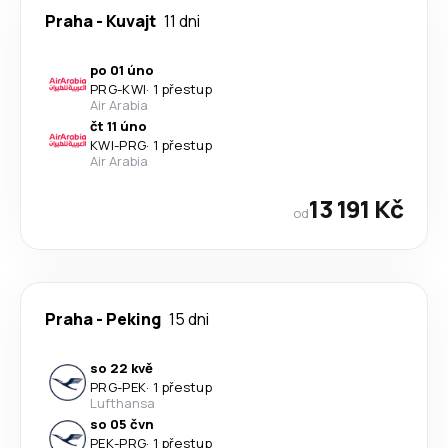
Praha
-
Kuvajt
11 dni
po 01 úno
PRG
-
KWI
·
1 přestup
Air Arabia
čt 11 úno
KWI
-
PRG
·
1 přestup
Air Arabia
13 191 Kč
od
Praha
-
Peking
15 dni
so 22 kvě
PRG
-
PEK
·
1 přestup
Lufthansa
so 05 čvn
PEK
-
PRG
·
1 přestup