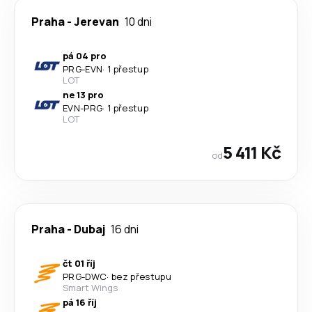
Praha
-
Jerevan
10 dni
pá 04 pro
PRG
-
EVN
·
1 přestup
LOT
ne 13 pro
EVN
-
PRG
·
1 přestup
LOT
5 411 Kč
od
Praha
-
Dubaj
16 dni
čt 01 říj
PRG
-
DWC
·
bez přestupu
Smart Wings
pá 16 říj