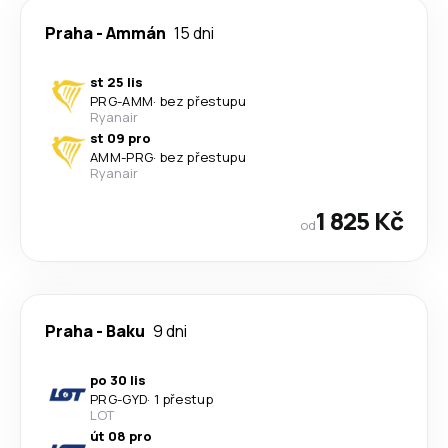
Praha
-
Ammán
15 dni
st 25 lis
PRG
-
AMM
·
bez přestupu
Ryanair
st 09 pro
AMM
-
PRG
·
bez přestupu
Ryanair
1 825 Kč
od
Praha
-
Baku
9 dni
po 30 lis
PRG
-
GYD
·
1 přestup
LOT
út 08 pro