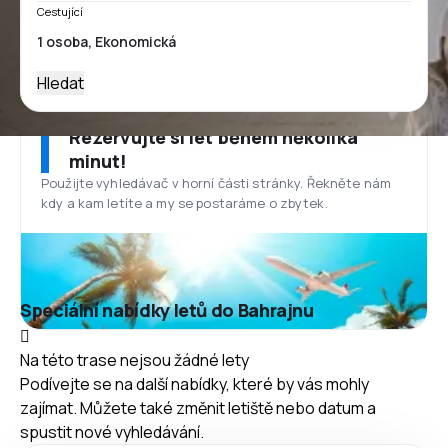
Cestující
Hledat
Rezervujte si let během několika
minut!
Použijte vyhledávač v horní části stránky. Řekněte nám
kdy a kam letíte a my se postaráme o zbytek.
Speciální nabídky letů do Bahrajnu
Na této trase nejsou žádné lety
Podívejte se na další nabídky, které by vás mohly
zajímat. Můžete také změnit letiště nebo datum a
spustit nové vyhledávání.