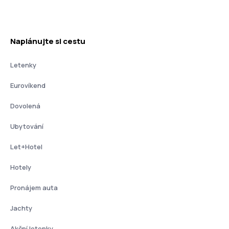
Naplánujte si cestu
Letenky
Eurovíkend
Dovolená
Ubytování
Let+Hotel
Hotely
Pronájem auta
Jachty
Akční letenky