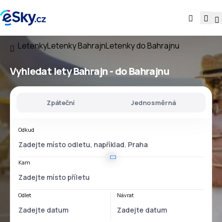
Letenky
Letenky Bahrajn
Letenky do Bahrajnu
Vyhledat lety
Bahrajn - do Bahrajnu
Zpáteční
Jednosměrná
Odkud
Kam
Odlet
Návrat