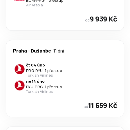
BOM
-
PRG
·
1 přestup
Air Arabia
9 939 Kč
od
Praha
-
Dušanbe
11 dni
čt 04 úno
PRG
-
DYU
·
1 přestup
Turkish Airlines
ne 14 úno
DYU
-
PRG
·
1 přestup
Turkish Airlines
11 659 Kč
od