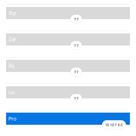
Srp
??
Zář
??
Říj
??
Lis
??
Pro
15 107 Kč