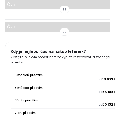
Čvn
??
Čvc
??
Kdy je nejlepší čas na nákup letenek?
Zjistěte, s jakým předstihem se vyplatí rezervovat si zpáteční
letenky.
6 měsíců předtím
od
39 839 
3 měsíce předtím
od
34 818 
30 dní předtím
od
35 192 
7 dní předtím