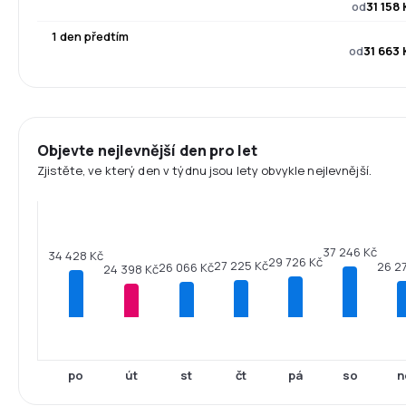
od
31 158 
1 den předtím
od
31 663 
Objevte nejlevnější den pro let
Zjistěte, ve který den v týdnu jsou lety obvykle nejlevnější.
37 246 Kč
34 428 Kč
29 726 Kč
27 225 Kč
26 2
26 066 Kč
24 398 Kč
po
út
st
čt
pá
so
n