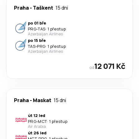
Praha
-
Taškent
15 dni
po 01 bře
PRG
-
TAS
·
1 přestup
Azerbaijan Airlines
po 15 bře
TAS
-
PRG
·
1 přestup
Azerbaijan Airlines
12 071 Kč
od
Praha
-
Maskat
15 dni
út 12 led
PRG
-
MCT
·
1 přestup
Air Arabia
út 26 led
MCT
-
PRG
·
1 přestup