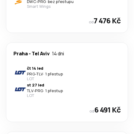
DWC
-
PRG
·
bez přestupu
Smart Wings
7 476 Kč
od
Praha
-
Tel Aviv
14 dni
čt 14 led
PRG
-
TLV
·
1 přestup
LOT
st 27 led
TLV
-
PRG
·
1 přestup
LOT
6 491 Kč
od