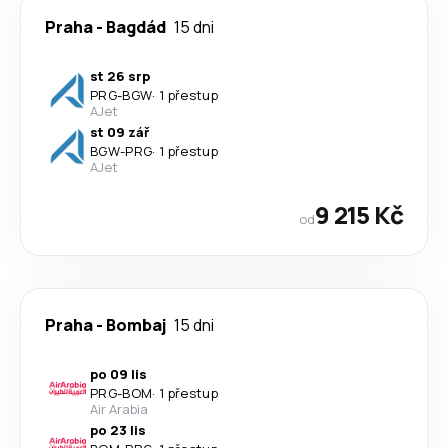
Praha
-
Bagdád
15 dni
st 26 srp
PRG
-
BGW
·
1 přestup
AJet
st 09 zář
BGW
-
PRG
·
1 přestup
AJet
9 215 Kč
od
Praha
-
Bombaj
15 dni
po 09 lis
PRG
-
BOM
·
1 přestup
Air Arabia
po 23 lis