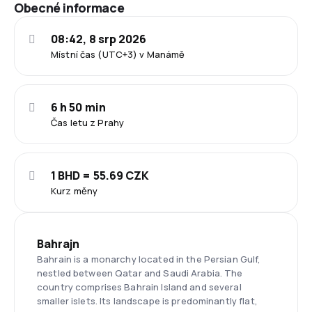
Obecné informace
08:42, 8 srp 2026
Místní čas (UTC+3) v Manámě
6 h 50 min
Čas letu z Prahy
1 BHD = 55.69 CZK
Kurz měny
Bahrajn
Bahrain is a monarchy located in the Persian Gulf,
nestled between Qatar and Saudi Arabia. The
country comprises Bahrain Island and several
smaller islets. Its landscape is predominantly flat,