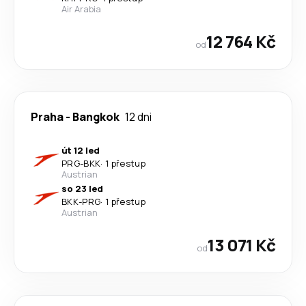
Air Arabia
12 764 Kč
od
Praha
-
Bangkok
12 dni
út 12 led
PRG
-
BKK
·
1 přestup
Austrian
so 23 led
BKK
-
PRG
·
1 přestup
Austrian
13 071 Kč
od