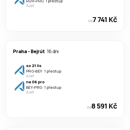
RUH
-
PRG
·
1 přestup
AJet
7 741 Kč
od
Praha
-
Bejrút
16 dni
so 21 lis
PRG
-
BEY
·
1 přestup
AJet
ne 06 pro
BEY
-
PRG
·
1 přestup
AJet
8 591 Kč
od