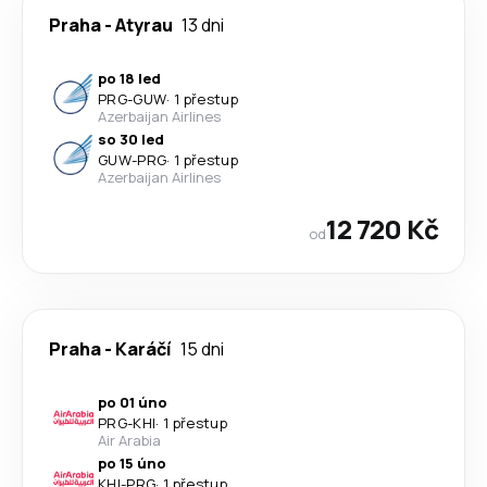
Praha
-
Atyrau
13 dni
po 18 led
PRG
-
GUW
·
1 přestup
Azerbaijan Airlines
so 30 led
GUW
-
PRG
·
1 přestup
Azerbaijan Airlines
12 720 Kč
od
Praha
-
Karáčí
15 dni
po 01 úno
PRG
-
KHI
·
1 přestup
Air Arabia
po 15 úno
KHI
-
PRG
·
1 přestup