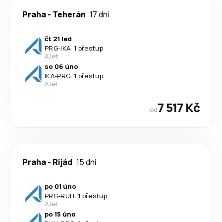
Praha
-
Teherán
17 dni
čt 21 led
PRG
-
IKA
·
1 přestup
AJet
so 06 úno
IKA
-
PRG
·
1 přestup
AJet
7 517 Kč
od
Praha
-
Rijád
15 dni
po 01 úno
PRG
-
RUH
·
1 přestup
AJet
po 15 úno