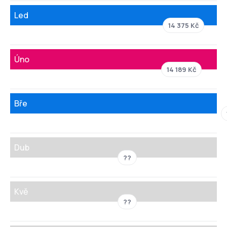
Led
14 375 Kč
Úno
14 189 Kč
Bře
Dub
??
Kvě
??