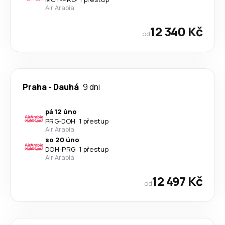
Air Arabia
12 340 Kč
od
Praha
-
Dauhá
9 dni
pá 12 úno
PRG
-
DOH
·
1 přestup
Air Arabia
so 20 úno
DOH
-
PRG
·
1 přestup
Air Arabia
12 497 Kč
od