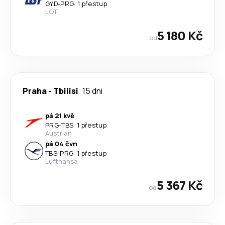
GYD
-
PRG
·
1 přestup
LOT
5 180 Kč
od
Praha
-
Tbilisi
15 dni
pá 21 kvě
PRG
-
TBS
·
1 přestup
Austrian
pá 04 čvn
TBS
-
PRG
·
1 přestup
Lufthansa
5 367 Kč
od