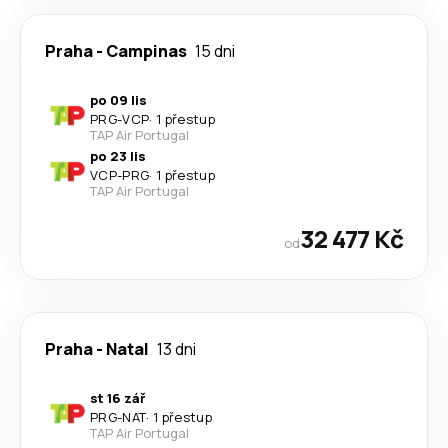
Praha
-
Campinas
15 dni
po 09 lis
PRG
-
VCP
·
1 přestup
TAP Air Portugal
po 23 lis
VCP
-
PRG
·
1 přestup
TAP Air Portugal
32 477 Kč
od
Praha
-
Natal
13 dni
st 16 zář
PRG
-
NAT
·
1 přestup
TAP Air Portugal