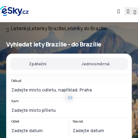
Letenky
Letenky Brazílie
Letenky do Brazílie
Vyhledat lety
Brazílie - do Brazílie
Zpáteční
Jednosměrná
Odkud
Kam
Odlet
Návrat