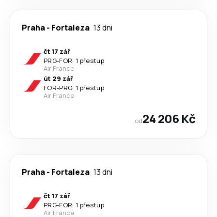
Praha
-
Fortaleza
13 dni
čt 17 zář
PRG
-
FOR
·
1 přestup
Air France
út 29 zář
FOR
-
PRG
·
1 přestup
Air France
24 206 Kč
od
Praha
-
Fortaleza
13 dni
čt 17 zář
PRG
-
FOR
·
1 přestup
Air France