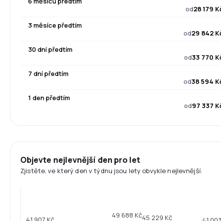
6 měsíců předtím
od
28 179 K
3 měsíce předtím
od
29 842 K
30 dní předtím
od
33 770 K
7 dní předtím
od
38 594 K
1 den předtím
od
97 337 K
Objevte nejlevnější den pro let
Zjistěte, ve který den v týdnu jsou lety obvykle nejlevnější.
49 688 Kč
45 229 Kč
41 907 Kč
41 00