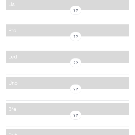
Lis
??
Pro
??
Led
??
Úno
??
Bře
??