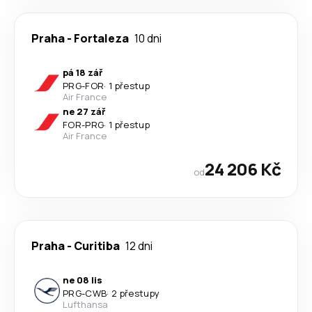
Praha
-
Fortaleza
10 dni
pá 18 zář
PRG
-
FOR
·
1 přestup
Air France
ne 27 zář
FOR
-
PRG
·
1 přestup
Air France
24 206 Kč
od
Praha
-
Curitiba
12 dni
ne 08 lis
PRG
-
CWB
·
2 přestupy
Lufthansa