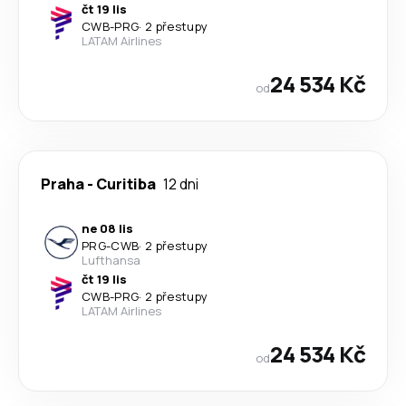
čt 19 lis
CWB
-
PRG
·
2 přestupy
LATAM Airlines
24 534 Kč
od
Praha
-
Curitiba
12 dni
ne 08 lis
PRG
-
CWB
·
2 přestupy
Lufthansa
čt 19 lis
CWB
-
PRG
·
2 přestupy
LATAM Airlines
24 534 Kč
od