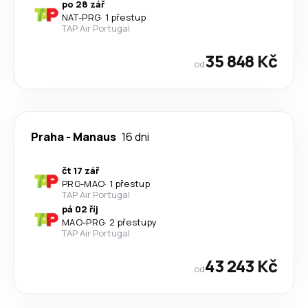
po 28 zář
NAT
-
PRG
·
1 přestup
TAP Air Portugal
35 848 Kč
od
Praha
-
Manaus
16 dni
čt 17 zář
PRG
-
MAO
·
1 přestup
TAP Air Portugal
pá 02 říj
MAO
-
PRG
·
2 přestupy
TAP Air Portugal
43 243 Kč
od