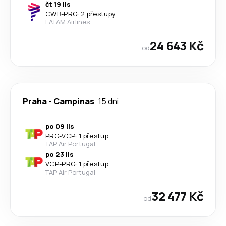
čt 19 lis
CWB
-
PRG
·
2 přestupy
LATAM Airlines
24 643 Kč
od
Praha
-
Campinas
15 dni
po 09 lis
PRG
-
VCP
·
1 přestup
TAP Air Portugal
po 23 lis
VCP
-
PRG
·
1 přestup
TAP Air Portugal
32 477 Kč
od