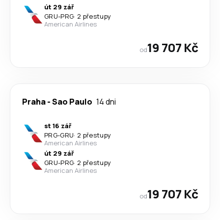
út 29 zář
GRU
-
PRG
·
2 přestupy
American Airlines
19 707 Kč
od
Praha
-
Sao Paulo
14 dni
st 16 zář
PRG
-
GRU
·
2 přestupy
American Airlines
út 29 zář
GRU
-
PRG
·
2 přestupy
American Airlines
19 707 Kč
od