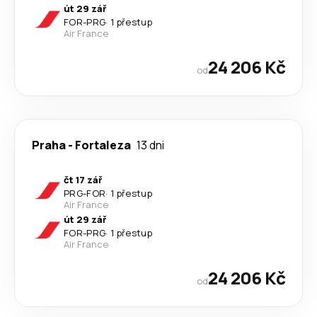
út 29 zář
FOR
-
PRG
·
1 přestup
Air France
24 206 Kč
od
Praha
-
Fortaleza
13 dni
čt 17 zář
PRG
-
FOR
·
1 přestup
Air France
út 29 zář
FOR
-
PRG
·
1 přestup
Air France
24 206 Kč
od