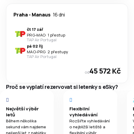
Praha
-
Manaus
16 dni
čt 17 zář
PRG
-
MAO
·
1 přestup
TAP Air Portugal
pá 02 říj
MAO
-
PRG
·
2 přestupy
TAP Air Portugal
45 572 Kč
od
Proč se vyplatí rezervovat si letenky s eSky?
Největší výběr
Flexibilní
letů
vyhledávání
Během několika
Rozšiřte vyhledávání
sekund vám najdeme
o nejbližší letiště a
nejlepší let z nabídky
flexibilní výběr