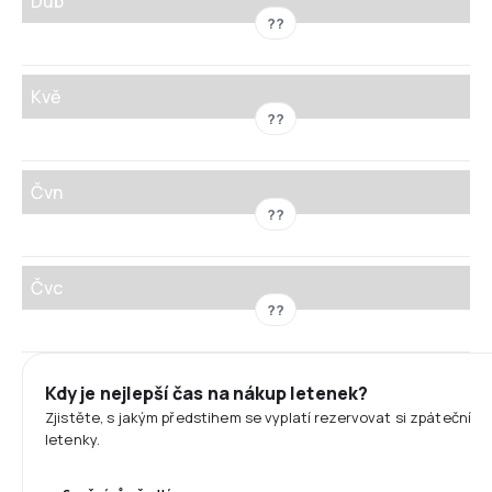
Dub
??
Kvě
??
Čvn
??
Čvc
??
Kdy je nejlepší čas na nákup letenek?
Zjistěte, s jakým předstihem se vyplatí rezervovat si zpáteční
letenky.