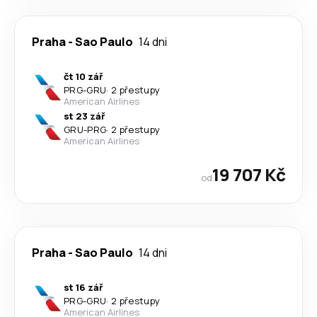
Praha
-
Sao Paulo
14 dni
čt 10 zář
PRG
-
GRU
·
2 přestupy
American Airlines
st 23 zář
GRU
-
PRG
·
2 přestupy
American Airlines
19 707 Kč
od
Praha
-
Sao Paulo
14 dni
st 16 zář
PRG
-
GRU
·
2 přestupy
American Airlines