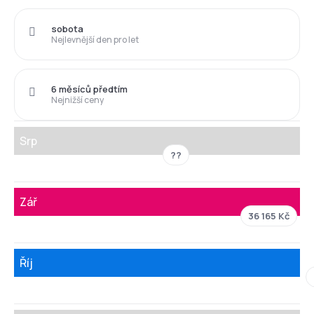
sobota
Nejlevnější den pro let
6 měsíců předtím
Nejnižší ceny
Srp
??
Zář
36 165 Kč
Říj