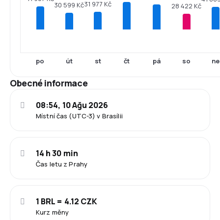
31 977 Kč
30 599 Kč
28 422 Kč
po
út
st
čt
pá
so
ne
Obecné informace
08:54, 10 Ağu 2026
Místní čas (UTC-3) v Brasílii
14 h 30 min
Čas letu z Prahy
1 BRL = 4.12 CZK
Kurz měny