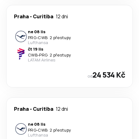
Praha
-
Curitiba
12 dni
ne 08 lis
PRG
-
CWB
·
2 přestupy
Lufthansa
čt 19 lis
CWB
-
PRG
·
2 přestupy
LATAM Airlines
24 534 Kč
od
Praha
-
Curitiba
12 dni
ne 08 lis
PRG
-
CWB
·
2 přestupy
Lufthansa