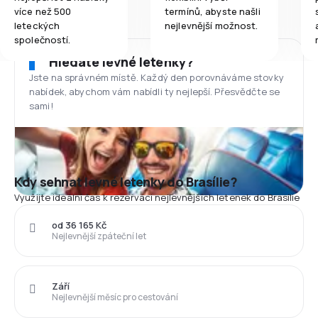
více než 500
termínů, abyste našli
leteckých
nejlevnější možnost.
společností.
Hledáte levné letenky?
Jste na správném místě. Každý den porovnáváme stovky
nabídek, abychom vám nabídli ty nejlepší. Přesvědčte se
sami!
Kdy sehnat levné letenky do Brasílie?
Využijte ideální čas k rezervaci nejlevnějších letenek do Brasílie
od 36 165 Kč
Nejlevnější zpáteční let
Září
Nejlevnější měsíc pro cestování