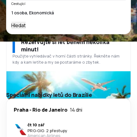
Cestující
Hledat
Rezervujte si let během několika
minut!
Použijte vyhledávač v horní části stránky. Řekněte nám
kdy a kam letíte a my se postaráme o zbytek.
Speciální nabídky letů do Brazílie
Praha
-
Rio de Janeiro
14 dni
čt 10 zář
PRG
-
GIG
·
2 přestupy
American Airlines