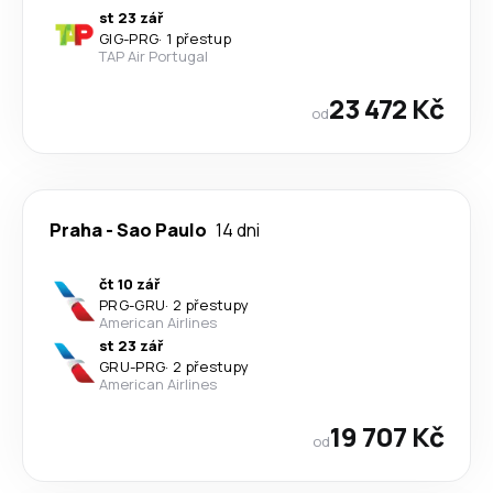
st 23 zář
GIG
-
PRG
·
1 přestup
TAP Air Portugal
23 472 Kč
od
Praha
-
Sao Paulo
14 dni
čt 10 zář
PRG
-
GRU
·
2 přestupy
American Airlines
st 23 zář
GRU
-
PRG
·
2 přestupy
American Airlines
19 707 Kč
od