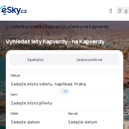
Letenky
Letenky Kapverdy
Letenky na Kapverdy
Vyhledat lety
Kapverdy - na Kapverdy
Zpáteční
Jednosměrná
Odkud
Kam
Odlet
Návrat