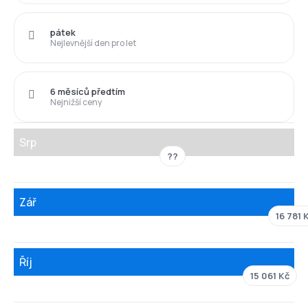
pátek
Nejlevnější den pro let
6 měsíců předtím
Nejnižší ceny
Srp
??
Zář
16 781 
Říj
15 061 Kč