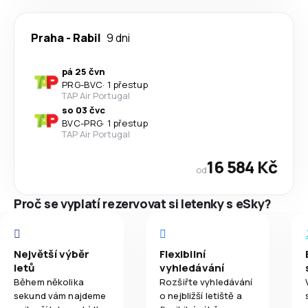
Praha
-
Rabil
9 dni
pá 25 čvn
PRG
-
BVC
·
1 přestup
TAP Air Portugal
so 03 čvc
BVC
-
PRG
·
1 přestup
TAP Air Portugal
16 584 Kč
od
Proč se vyplatí rezervovat si letenky s eSky?
Největší výběr
Flexibilní
letů
vyhledávání
Během několika
Rozšiřte vyhledávání
sekund vám najdeme
o nejbližší letiště a