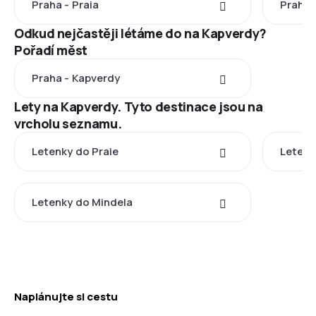
Praha - Praia
Praha 
Odkud nejčastěji létáme do na Kapverdy?
Pořadí měst
Praha - Kapverdy
Lety na Kapverdy. Tyto destinace jsou na
vrcholu seznamu.
Letenky do Praie
Letenk
Letenky do Mindela
Naplánujte si cestu