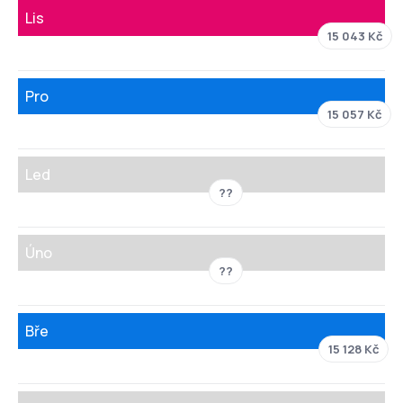
Lis
15 043 Kč
Pro
15 057 Kč
Led
??
Úno
??
Bře
15 128 Kč