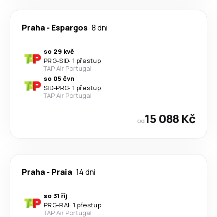
Praha
-
Espargos
8 dni
so 29 kvě
PRG
-
SID
·
1 přestup
TAP Air Portugal
so 05 čvn
SID
-
PRG
·
1 přestup
TAP Air Portugal
15 088 Kč
od
Praha
-
Praia
14 dni
so 31 říj
PRG
-
RAI
·
1 přestup
TAP Air Portugal