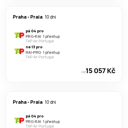
Praha
-
Praia
10 dni
pá 04 pro
PRG
-
RAI
·
1 přestup
TAP Air Portugal
ne 13 pro
RAI
-
PRG
·
1 přestup
TAP Air Portugal
15 057 Kč
od
Praha
-
Praia
10 dni
pá 04 pro
PRG
-
RAI
·
1 přestup
TAP Air Portugal