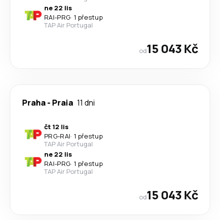
ne 22 lis
RAI
-
PRG
·
1 přestup
TAP Air Portugal
15 043 Kč
od
Praha
-
Praia
11 dni
čt 12 lis
PRG
-
RAI
·
1 přestup
TAP Air Portugal
ne 22 lis
RAI
-
PRG
·
1 přestup
TAP Air Portugal
15 043 Kč
od