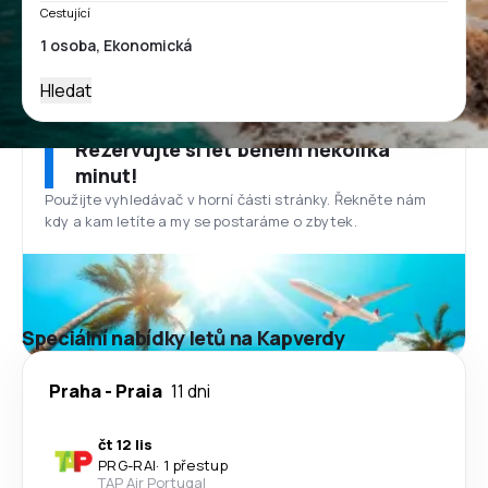
Cestující
Hledat
Rezervujte si let během několika
minut!
Použijte vyhledávač v horní části stránky. Řekněte nám
kdy a kam letíte a my se postaráme o zbytek.
Speciální nabídky letů na Kapverdy
Praha
-
Praia
11 dni
čt 12 lis
PRG
-
RAI
·
1 přestup
TAP Air Portugal