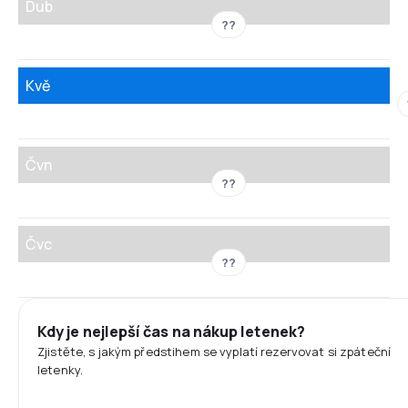
Dub
??
Kvě
Čvn
??
Čvc
??
Kdy je nejlepší čas na nákup letenek?
Zjistěte, s jakým předstihem se vyplatí rezervovat si zpáteční
letenky.