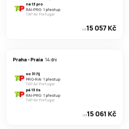
ne 13 pro
RAI
-
PRG
·
1 přestup
TAP Air Portugal
15 057 Kč
od
Praha
-
Praia
14 dni
so 31 říj
PRG
-
RAI
·
1 přestup
TAP Air Portugal
pá 13 lis
RAI
-
PRG
·
1 přestup
TAP Air Portugal
15 061 Kč
od