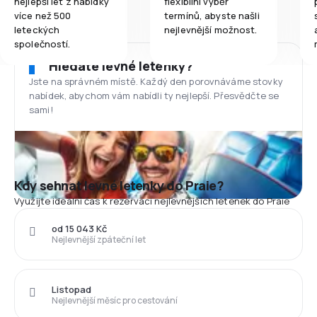
nejlepší let z nabídky
flexibilní výběr
více než 500
termínů, abyste našli
leteckých
nejlevnější možnost.
společností.
Hledáte levné letenky?
Jste na správném místě. Každý den porovnáváme stovky
nabídek, abychom vám nabídli ty nejlepší. Přesvědčte se
sami!
Kdy sehnat levné letenky do Praie?
Využijte ideální čas k rezervaci nejlevnějších letenek do Praie
od 15 043 Kč
Nejlevnější zpáteční let
Listopad
Nejlevnější měsíc pro cestování