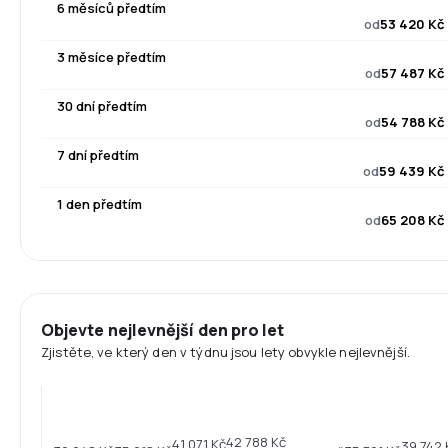
6 měsíců předtím
od
53 420 Kč
3 měsíce předtím
od
57 487 Kč
30 dní předtím
od
54 788 Kč
7 dní předtím
od
59 439 Kč
1 den předtím
od
65 208 Kč
Objevte nejlevnější den pro let
Zjistěte, ve který den v týdnu jsou lety obvykle nejlevnější.
42 788 Kč
41 071 Kč
39 742 