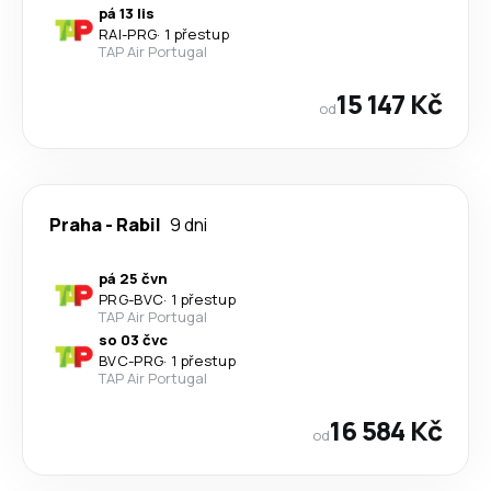
pá 13 lis
RAI
-
PRG
·
1 přestup
TAP Air Portugal
15 147 Kč
od
Praha
-
Rabil
9 dni
pá 25 čvn
PRG
-
BVC
·
1 přestup
TAP Air Portugal
so 03 čvc
BVC
-
PRG
·
1 přestup
TAP Air Portugal
16 584 Kč
od