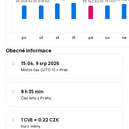
36 048 Kč
35 761 Kč
35 618 Kč
35 142 Kč
po
út
st
čt
pá
so
ne
Obecné informace
15:04, 9 srp 2026
Místní čas (UTC-1) v Praii
8 h 35 min
Čas letu z Prahy
1 CVE = 0.22 CZK
Kurz měny