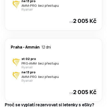
ne 13 pro
AMM
-
PRG
·
bez přestupu
Ryanair
2 005 Kč
od
Praha
-
Ammán
12 dni
st 02 pro
PRG
-
AMM
·
bez přestupu
Ryanair
ne 13 pro
AMM
-
PRG
·
bez přestupu
Ryanair
2 005 Kč
od
Proč se vyplatí rezervovat si letenky s eSky?