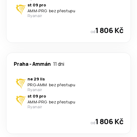
st 09 pro
AMM
-
PRG
·
bez přestupu
Ryanair
1 806 Kč
od
Praha
-
Ammán
11 dni
ne 29 lis
PRG
-
AMM
·
bez přestupu
Ryanair
st 09 pro
AMM
-
PRG
·
bez přestupu
Ryanair
1 806 Kč
od