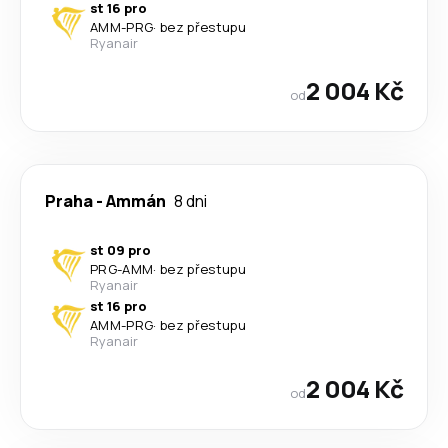
st 16 pro
AMM
-
PRG
·
bez přestupu
Ryanair
2 004 Kč
od
Praha
-
Ammán
8 dni
st 09 pro
PRG
-
AMM
·
bez přestupu
Ryanair
st 16 pro
AMM
-
PRG
·
bez přestupu
Ryanair
2 004 Kč
od