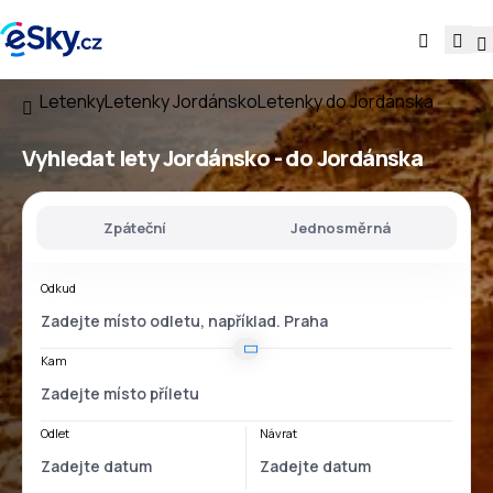
Letenky
Letenky Jordánsko
Letenky do Jordánska
Vyhledat lety
Jordánsko - do Jordánska
Zpáteční
Jednosměrná
Odkud
Kam
Odlet
Návrat