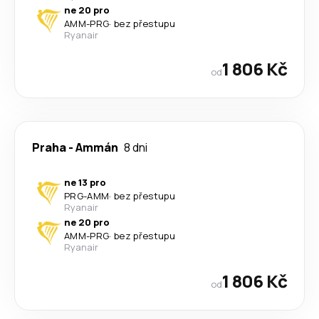
ne 20 pro
AMM
-
PRG
·
bez přestupu
Ryanair
1 806 Kč
od
Praha
-
Ammán
8 dni
ne 13 pro
PRG
-
AMM
·
bez přestupu
Ryanair
ne 20 pro
AMM
-
PRG
·
bez přestupu
Ryanair
1 806 Kč
od