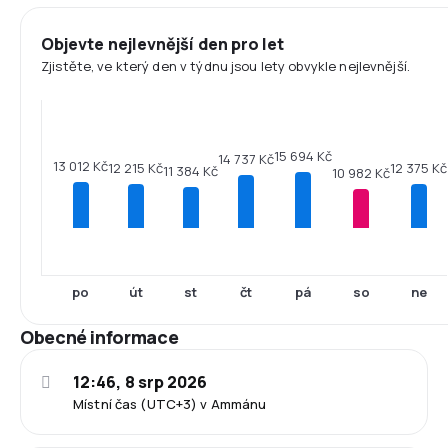
Objevte nejlevnější den pro let
Zjistěte, ve který den v týdnu jsou lety obvykle nejlevnější.
15 694 Kč
14 737 Kč
13 012 Kč
12 375 Kč
12 215 Kč
11 384 Kč
10 982 Kč
po
út
st
čt
pá
so
ne
Obecné informace
12:46, 8 srp 2026
Místní čas (UTC+3) v Ammánu