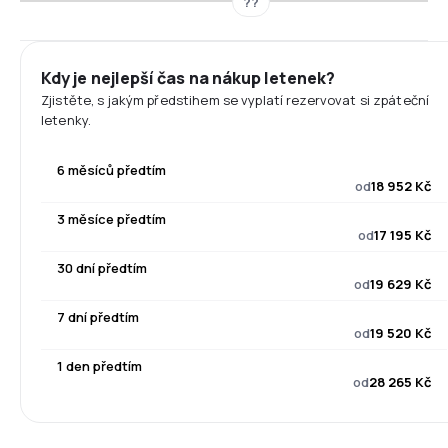
??
Kdy je nejlepší čas na nákup letenek?
Zjistěte, s jakým předstihem se vyplatí rezervovat si zpáteční
letenky.
6 měsíců předtím
od
18 952 Kč
3 měsíce předtím
od
17 195 Kč
30 dní předtím
od
19 629 Kč
7 dní předtím
od
19 520 Kč
1 den předtím
od
28 265 Kč