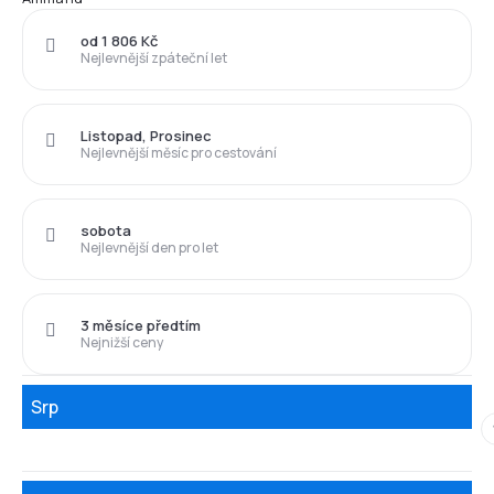
od 1 806 Kč
Nejlevnější zpáteční let
Listopad, Prosinec
Nejlevnější měsíc pro cestování
sobota
Nejlevnější den pro let
3 měsíce předtím
Nejnižší ceny
Srp