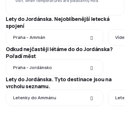
visit, when temperatures are pleasantly mild.
Lety do Jordánska. Nejoblíbenější letecká
spojení
Praha - Ammán
Vídeň 
Odkud nejčastěji létáme do do Jordánska?
Pořadí měst
Praha - Jordánsko
Lety do Jordánska. Tyto destinace jsou na
vrcholu seznamu.
Letenky do Ammánu
Letenk