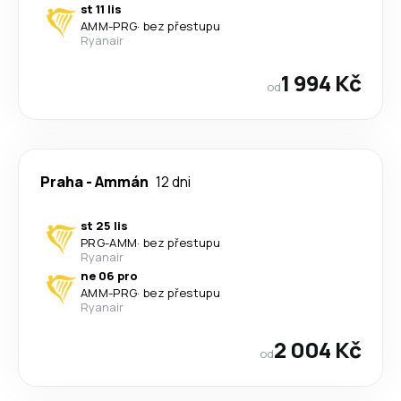
st 11 lis
AMM
-
PRG
·
bez přestupu
Ryanair
1 994 Kč
od
Praha
-
Ammán
12 dni
st 25 lis
PRG
-
AMM
·
bez přestupu
Ryanair
ne 06 pro
AMM
-
PRG
·
bez přestupu
Ryanair
2 004 Kč
od