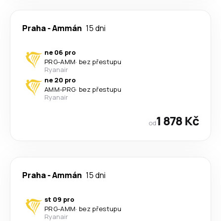
Praha
-
Ammán
15 dni
ne 06 pro
PRG
-
AMM
·
bez přestupu
Ryanair
ne 20 pro
AMM
-
PRG
·
bez přestupu
Ryanair
1 878 Kč
od
Praha
-
Ammán
15 dni
st 09 pro
PRG
-
AMM
·
bez přestupu
Ryanair