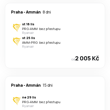
Praha
-
Ammán
8 dni
st 18 lis
PRG
-
AMM
·
bez přestupu
Ryanair
st 25 lis
AMM
-
PRG
·
bez přestupu
Ryanair
2 005 Kč
od
Praha
-
Ammán
15 dni
ne 29 lis
PRG
-
AMM
·
bez přestupu
Ryanair