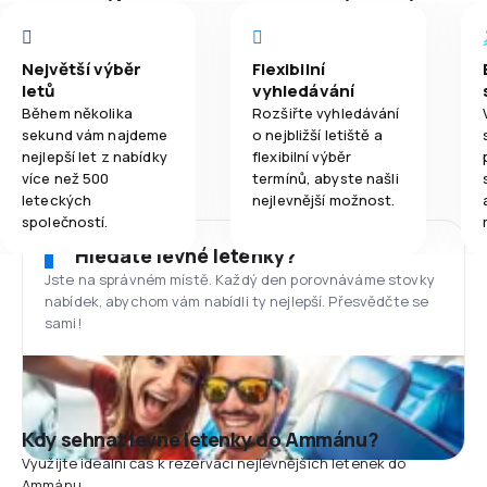
Největší výběr
Flexibilní
letů
vyhledávání
Během několika
Rozšiřte vyhledávání
sekund vám najdeme
o nejbližší letiště a
nejlepší let z nabídky
flexibilní výběr
více než 500
termínů, abyste našli
leteckých
nejlevnější možnost.
společností.
Hledáte levné letenky?
Jste na správném místě. Každý den porovnáváme stovky
nabídek, abychom vám nabídli ty nejlepší. Přesvědčte se
sami!
Kdy sehnat levné letenky do Ammánu?
Využijte ideální čas k rezervaci nejlevnějších letenek do
Ammánu