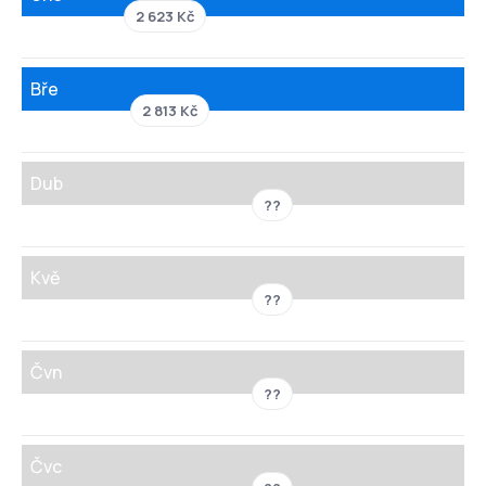
2 623 Kč
Bře
2 813 Kč
Dub
??
Kvě
??
Čvn
??
Čvc