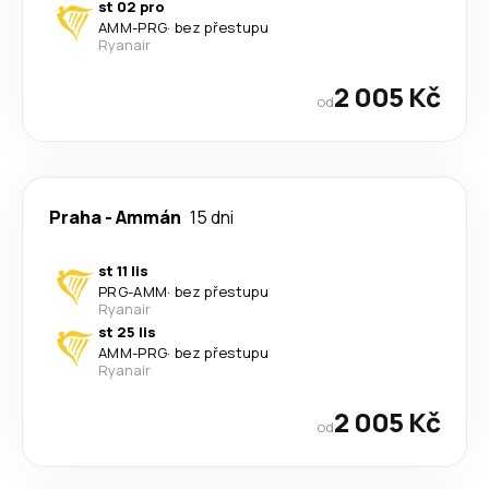
st 02 pro
AMM
-
PRG
·
bez přestupu
Ryanair
2 005 Kč
od
Praha
-
Ammán
15 dni
st 11 lis
PRG
-
AMM
·
bez přestupu
Ryanair
st 25 lis
AMM
-
PRG
·
bez přestupu
Ryanair
2 005 Kč
od