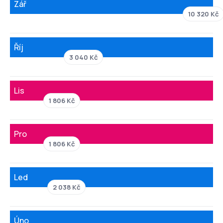
Zář
10 320 Kč
Říj
3 040 Kč
Lis
1 806 Kč
Pro
1 806 Kč
Led
2 038 Kč
Úno