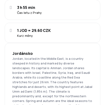
3 h 55 min
Čas letu z Prahy
1 JOD = 29.60 CZK
Kurz měny
Jordánsko
Jordan, located in the Middle East, is a country
steeped in history and marked by diverse
landscapes. Its capital is Amman. Jordan shares
borders with Israel, Palestine, Syria, Iraq, and Saudi
Arabia, while its coastline along the Red Sea
stretches for just 26 km. The country features
highlands and deserts, with its highest point at Jabal
Umm ad Dami (1,854 m). The climate is
predominantly arid, except for the northwestern
corners. Spring and autumn are the ideal seasons to