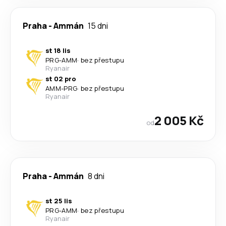
Praha
-
Ammán
15 dni
st 18 lis
PRG
-
AMM
·
bez přestupu
Ryanair
st 02 pro
AMM
-
PRG
·
bez přestupu
Ryanair
2 005 Kč
od
Praha
-
Ammán
8 dni
st 25 lis
PRG
-
AMM
·
bez přestupu
Ryanair