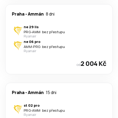
Praha
-
Ammán
8 dni
ne 29 lis
PRG
-
AMM
·
bez přestupu
Ryanair
ne 06 pro
AMM
-
PRG
·
bez přestupu
Ryanair
2 004 Kč
od
Praha
-
Ammán
15 dni
st 02 pro
PRG
-
AMM
·
bez přestupu
Ryanair