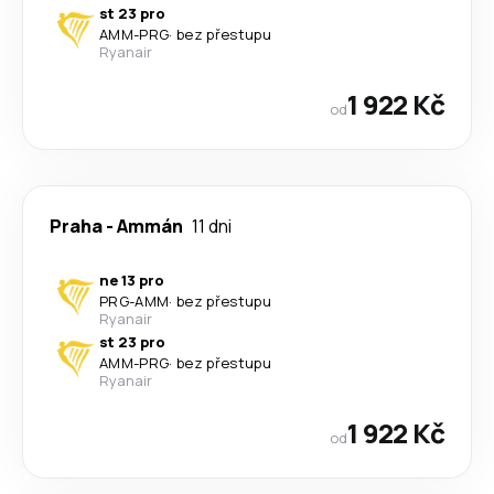
st 23 pro
AMM
-
PRG
·
bez přestupu
Ryanair
1 922 Kč
od
Praha
-
Ammán
11 dni
ne 13 pro
PRG
-
AMM
·
bez přestupu
Ryanair
st 23 pro
AMM
-
PRG
·
bez přestupu
Ryanair
1 922 Kč
od