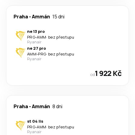
Praha
-
Ammán
15 dni
ne 13 pro
PRG
-
AMM
·
bez přestupu
Ryanair
ne 27 pro
AMM
-
PRG
·
bez přestupu
Ryanair
1 922 Kč
od
Praha
-
Ammán
8 dni
st 04 lis
PRG
-
AMM
·
bez přestupu
Ryanair