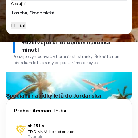
Cestující
Hledat
Rezervujte si let během několika
minut!
Použijte vyhledávač v horní části stránky. Řekněte nám
kdy a kam letíte a my se postaráme o zbytek.
Speciální nabídky letů do Jordánska
Praha
-
Ammán
15 dni
st 25 lis
PRG
-
AMM
·
bez přestupu
Ryanair