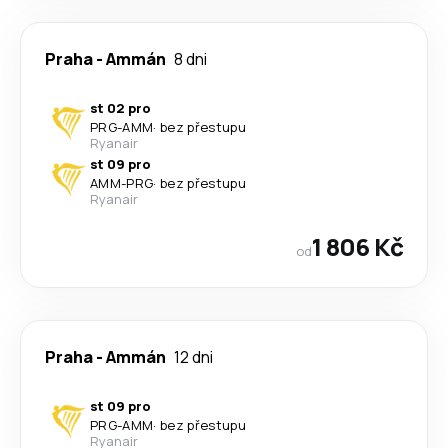
Praha
-
Ammán
8 dni
st 02 pro
PRG
-
AMM
·
bez přestupu
Ryanair
st 09 pro
AMM
-
PRG
·
bez přestupu
Ryanair
1 806 Kč
od
Praha
-
Ammán
12 dni
st 09 pro
PRG
-
AMM
·
bez přestupu
Ryanair