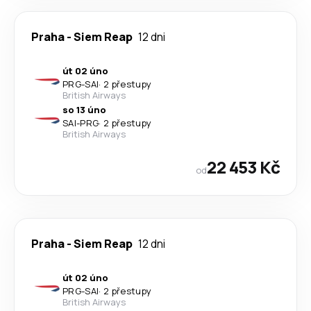
Praha
-
Siem Reap
12 dni
út 02 úno
PRG
-
SAI
·
2 přestupy
British Airways
so 13 úno
SAI
-
PRG
·
2 přestupy
British Airways
22 453 Kč
od
Praha
-
Siem Reap
12 dni
út 02 úno
PRG
-
SAI
·
2 přestupy
British Airways