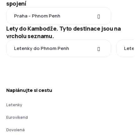
spojení
Praha - Phnom Penh
Lety do Kambodže. Tyto destinace jsou na
vrcholu seznamu.
Letenky do Phnom Penh
Letenk
Naplánujte si cestu
Letenky
Eurovíkend
Dovolená