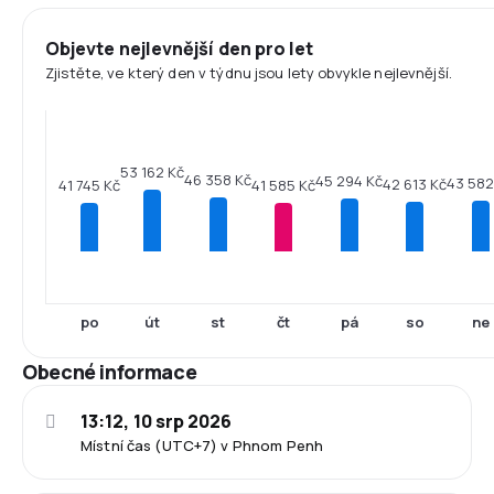
Objevte nejlevnější den pro let
Zjistěte, ve který den v týdnu jsou lety obvykle nejlevnější.
53 162 Kč
46 358 Kč
45 294 Kč
43 582
42 613 Kč
41 745 Kč
41 585 Kč
po
út
st
čt
pá
so
ne
Obecné informace
13:12, 10 srp 2026
Místní čas (UTC+7) v Phnom Penh