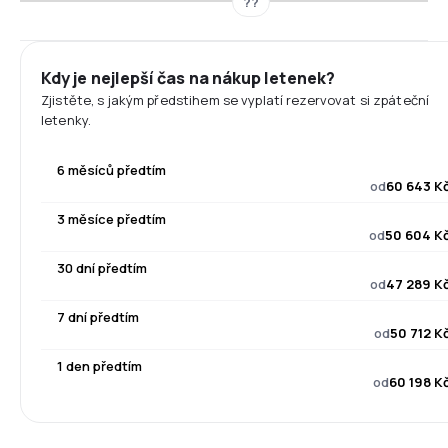
??
Kdy je nejlepší čas na nákup letenek?
Zjistěte, s jakým předstihem se vyplatí rezervovat si zpáteční
letenky.
6 měsíců předtím
od
60 643 K
3 měsíce předtím
od
50 604 K
30 dní předtím
od
47 289 K
7 dní předtím
od
50 712 K
1 den předtím
od
60 198 K