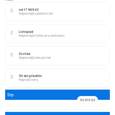
od 17 969 Kč
Nejlevnější zpáteční let
Listopad
Nejlevnější měsíc pro cestování
čtvrtek
Nejlevnější den pro let
30 dní předtím
Nejnižší ceny
Srp
32 013 Kč