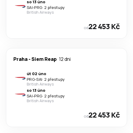
so 13 úno
SAI
-
PRG
·
2 přestupy
British Airways
22 453 Kč
od
Praha
-
Siem Reap
12 dni
út 02 úno
PRG
-
SAI
·
2 přestupy
British Airways
so 13 úno
SAI
-
PRG
·
2 přestupy
British Airways
22 453 Kč
od