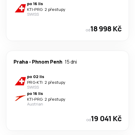
po 16 lis
KTI
-
PRG
·
2 přestupy
SWISS
18 998 Kč
od
Praha
-
Phnom Penh
15 dni
po 02 lis
PRG
-
KTI
·
2 přestupy
SWISS
po 16 lis
KTI
-
PRG
·
2 přestupy
Austrian
19 041 Kč
od