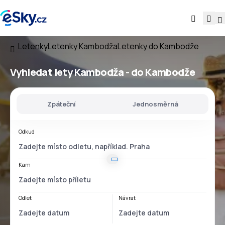
Letenky
Letenky Kambodža
Letenky do Kambodže
Vyhledat lety
Kambodža - do Kambodže
Zpáteční
Jednosměrná
Odkud
Kam
Odlet
Návrat