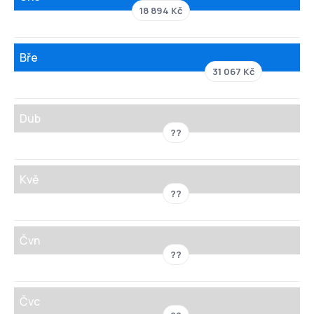
18 894 Kč
Bře
31 067 Kč
Dub
??
Kvě
??
Čvn
??
Čvc