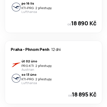
po 16 lis
KTI
-
PRG
·
2 přestupy
Lufthansa
18 890 Kč
od
Praha
-
Phnom Penh
12 dni
út 02 úno
PRG
-
KTI
·
2 přestupy
Austrian
so 13 úno
KTI
-
PRG
·
2 přestupy
Lufthansa
18 895 Kč
od