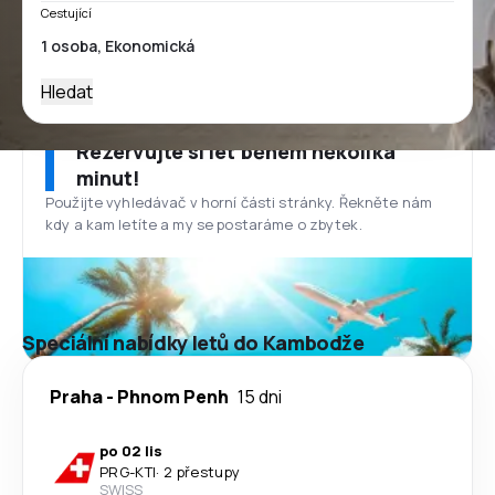
Cestující
Hledat
Rezervujte si let během několika
minut!
Použijte vyhledávač v horní části stránky. Řekněte nám
kdy a kam letíte a my se postaráme o zbytek.
Speciální nabídky letů do Kambodže
Praha
-
Phnom Penh
15 dni
po 02 lis
PRG
-
KTI
·
2 přestupy
SWISS