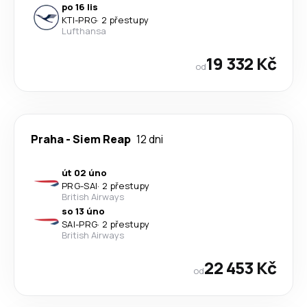
po 16 lis
KTI
-
PRG
·
2 přestupy
Lufthansa
19 332 Kč
od
Praha
-
Siem Reap
12 dni
út 02 úno
PRG
-
SAI
·
2 přestupy
British Airways
so 13 úno
SAI
-
PRG
·
2 přestupy
British Airways
22 453 Kč
od