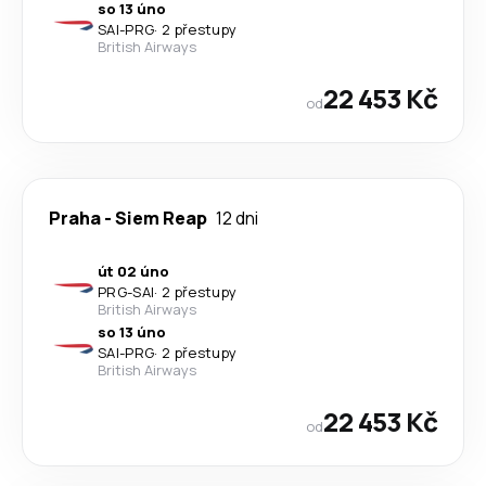
so 13 úno
SAI
-
PRG
·
2 přestupy
British Airways
22 453 Kč
od
Praha
-
Siem Reap
12 dni
út 02 úno
PRG
-
SAI
·
2 přestupy
British Airways
so 13 úno
SAI
-
PRG
·
2 přestupy
British Airways
22 453 Kč
od