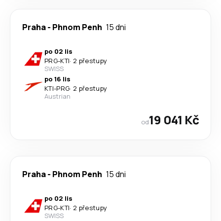
Praha
-
Phnom Penh
15 dni
po 02 lis
PRG
-
KTI
·
2 přestupy
SWISS
po 16 lis
KTI
-
PRG
·
2 přestupy
Austrian
19 041 Kč
od
Praha
-
Phnom Penh
15 dni
po 02 lis
PRG
-
KTI
·
2 přestupy
SWISS