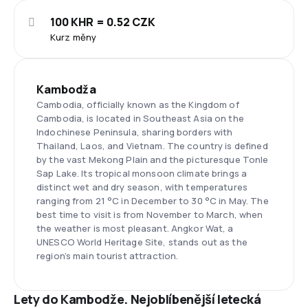
100 KHR = 0.52 CZK
Kurz měny
Kambodža
Cambodia, officially known as the Kingdom of
Cambodia, is located in Southeast Asia on the
Indochinese Peninsula, sharing borders with
Thailand, Laos, and Vietnam. The country is defined
by the vast Mekong Plain and the picturesque Tonle
Sap Lake. Its tropical monsoon climate brings a
distinct wet and dry season, with temperatures
ranging from 21 °C in December to 30 °C in May. The
best time to visit is from November to March, when
the weather is most pleasant. Angkor Wat, a
UNESCO World Heritage Site, stands out as the
region’s main tourist attraction.
Lety do Kambodže. Nejoblíbenější letecká