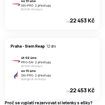
so 13 úno
SAI
-
PRG
·
2 přestupy
British Airways
22 453 Kč
od
Praha
-
Siem Reap
12 dni
út 02 úno
PRG
-
SAI
·
2 přestupy
British Airways
so 13 úno
SAI
-
PRG
·
2 přestupy
Bangkok Airways
22 453 Kč
od
Proč se vyplatí rezervovat si letenky s eSky?