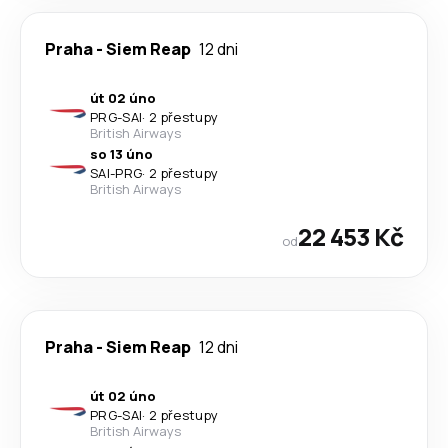
Praha
-
Siem Reap
12 dni
út 02 úno
PRG
-
SAI
·
2 přestupy
British Airways
so 13 úno
SAI
-
PRG
·
2 přestupy
British Airways
22 453 Kč
od
Praha
-
Siem Reap
12 dni
út 02 úno
PRG
-
SAI
·
2 přestupy
British Airways