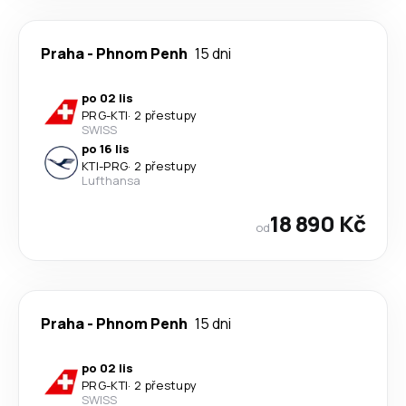
Praha
-
Phnom Penh
15 dni
po 02 lis
PRG
-
KTI
·
2 přestupy
SWISS
po 16 lis
KTI
-
PRG
·
2 přestupy
Lufthansa
18 890 Kč
od
Praha
-
Phnom Penh
15 dni
po 02 lis
PRG
-
KTI
·
2 přestupy
SWISS