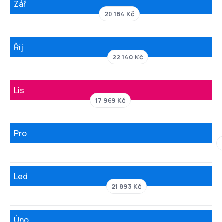
Zář
20 184 Kč
Říj
22 140 Kč
Lis
17 969 Kč
Pro
Led
21 893 Kč
Úno