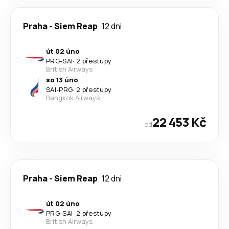
Praha
-
Siem Reap
12 dni
út 02 úno
PRG
-
SAI
·
2 přestupy
British Airways
so 13 úno
SAI
-
PRG
·
2 přestupy
Bangkok Airways
22 453 Kč
od
Praha
-
Siem Reap
12 dni
út 02 úno
PRG
-
SAI
·
2 přestupy
British Airways