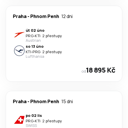
Praha
-
Phnom Penh
12 dni
út 02 úno
PRG
-
KTI
·
2 přestupy
Austrian
so 13 úno
KTI
-
PRG
·
2 přestupy
Lufthansa
18 895 Kč
od
Praha
-
Phnom Penh
15 dni
po 02 lis
PRG
-
KTI
·
2 přestupy
SWISS