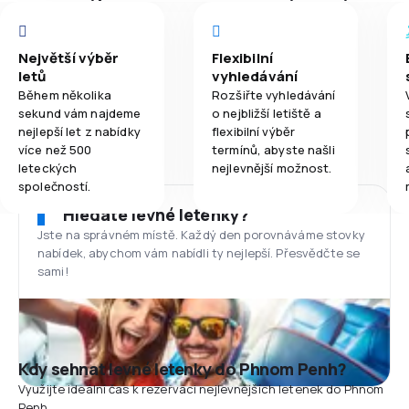
Největší výběr
Flexibilní
letů
vyhledávání
Během několika
Rozšiřte vyhledávání
sekund vám najdeme
o nejbližší letiště a
nejlepší let z nabídky
flexibilní výběr
více než 500
termínů, abyste našli
leteckých
nejlevnější možnost.
společností.
Hledáte levné letenky?
Jste na správném místě. Každý den porovnáváme stovky
nabídek, abychom vám nabídli ty nejlepší. Přesvědčte se
sami!
Kdy sehnat levné letenky do Phnom Penh?
Využijte ideální čas k rezervaci nejlevnějších letenek do Phnom
Penh