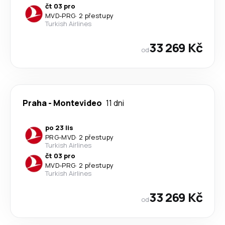
čt 03 pro
MVD
-
PRG
·
2 přestupy
Turkish Airlines
33 269 Kč
od
Praha
-
Montevideo
11 dni
po 23 lis
PRG
-
MVD
·
2 přestupy
Turkish Airlines
čt 03 pro
MVD
-
PRG
·
2 přestupy
Turkish Airlines
33 269 Kč
od