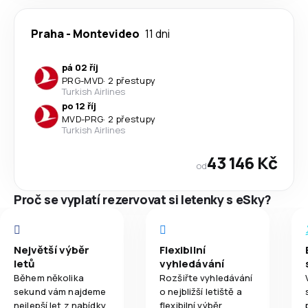
Praha
-
Montevideo
11 dni
pá 02 říj
PRG
-
MVD
·
2 přestupy
Turkish Airlines
po 12 říj
MVD
-
PRG
·
2 přestupy
Turkish Airlines
43 146 Kč
od
Proč se vyplatí rezervovat si letenky s eSky?
Největší výběr
Flexibilní
letů
vyhledávání
Během několika
Rozšiřte vyhledávání
sekund vám najdeme
o nejbližší letiště a
nejlepší let z nabídky
flexibilní výběr