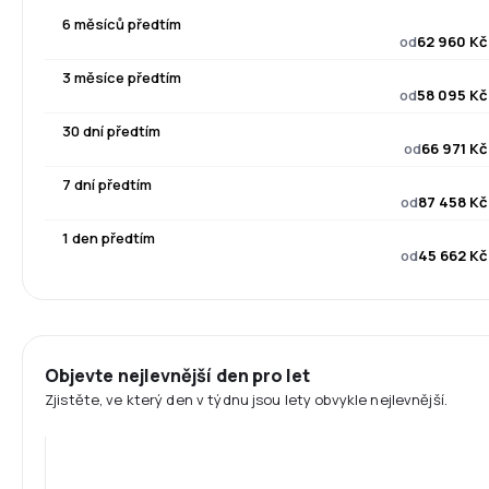
6 měsíců předtím
od
62 960 Kč
3 měsíce předtím
od
58 095 Kč
30 dní předtím
od
66 971 Kč
7 dní předtím
od
87 458 Kč
1 den předtím
od
45 662 Kč
Objevte nejlevnější den pro let
Zjistěte, ve který den v týdnu jsou lety obvykle nejlevnější.