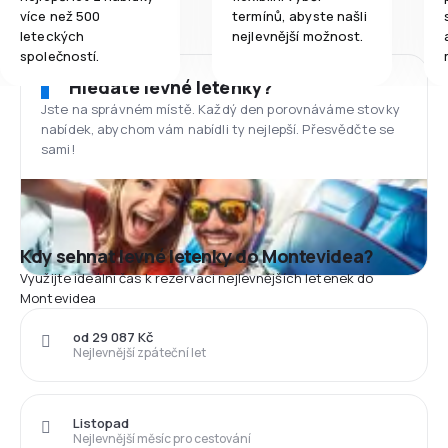
více než 500
termínů, abyste našli
leteckých
nejlevnější možnost.
společností.
Hledáte levné letenky?
Jste na správném místě. Každý den porovnáváme stovky
nabídek, abychom vám nabídli ty nejlepší. Přesvědčte se
sami!
Kdy sehnat levné letenky do Montevidea?
Využijte ideální čas k rezervaci nejlevnějších letenek do
Montevidea
od 29 087 Kč
Nejlevnější zpáteční let
Listopad
Nejlevnější měsíc pro cestování