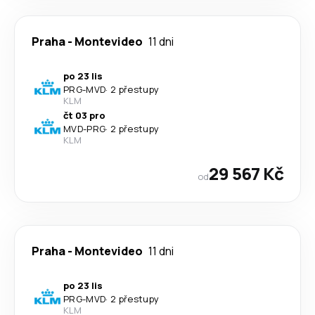
Praha
-
Montevideo
11 dni
po 23 lis
PRG
-
MVD
·
2 přestupy
KLM
čt 03 pro
MVD
-
PRG
·
2 přestupy
KLM
29 567 Kč
od
Praha
-
Montevideo
11 dni
po 23 lis
PRG
-
MVD
·
2 přestupy
KLM