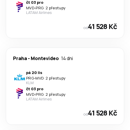
čt 03 pro
MVD
-
PRG
·
2 přestupy
LATAM Airlines
41 528 Kč
od
Praha
-
Montevideo
14 dni
pá 20 lis
PRG
-
MVD
·
2 přestupy
KLM
čt 03 pro
MVD
-
PRG
·
2 přestupy
LATAM Airlines
41 528 Kč
od