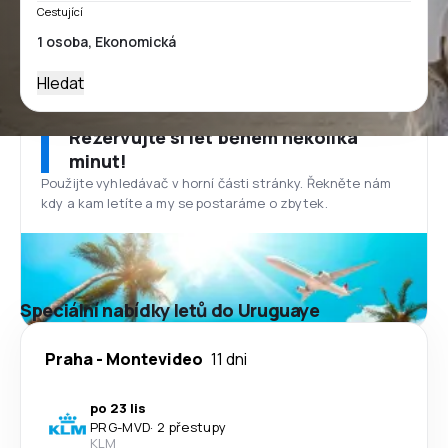
Cestující
Hledat
Rezervujte si let během několika
minut!
Použijte vyhledávač v horní části stránky. Řekněte nám
kdy a kam letíte a my se postaráme o zbytek.
Speciální nabídky letů do Uruguaye
Praha
-
Montevideo
11 dni
po 23 lis
PRG
-
MVD
·
2 přestupy
KLM