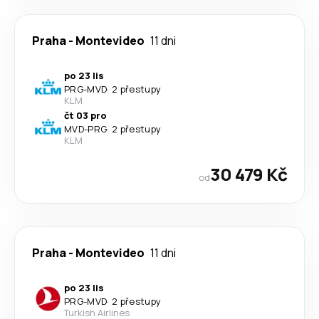
Praha
-
Montevideo
11 dni
po 23 lis
PRG
-
MVD
·
2 přestupy
KLM
čt 03 pro
MVD
-
PRG
·
2 přestupy
KLM
30 479 Kč
od
Praha
-
Montevideo
11 dni
po 23 lis
PRG
-
MVD
·
2 přestupy
Turkish Airlines