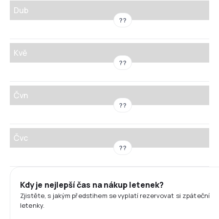
Dub
??
Kvě
??
Čvn
??
Čvc
??
Kdy je nejlepší čas na nákup letenek?
Zjistěte, s jakým předstihem se vyplatí rezervovat si zpáteční
letenky.