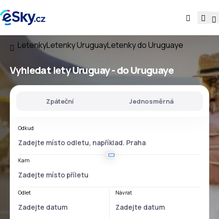
Letenky
Letenky Uruguay
Letenky do Uruguaye
Vyhledat lety
Uruguay - do Uruguaye
Zpáteční
Jednosměrná
Odkud
Kam
Odlet
Návrat