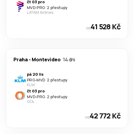
čt 03 pro
MVD
-
PRG
·
2 přestupy
LATAM Airlines
41 528 Kč
od
Praha
-
Montevideo
14 dni
pá 20 lis
PRG
-
MVD
·
2 přestupy
KLM
čt 03 pro
MVD
-
PRG
·
2 přestupy
GOL
42 772 Kč
od