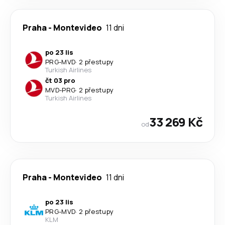
Praha
-
Montevideo
11 dni
po 23 lis
PRG
-
MVD
·
2 přestupy
Turkish Airlines
čt 03 pro
MVD
-
PRG
·
2 přestupy
Turkish Airlines
33 269 Kč
od
Praha
-
Montevideo
11 dni
po 23 lis
PRG
-
MVD
·
2 přestupy
KLM