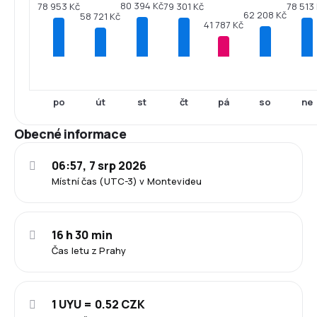
80 394 Kč
79 301 Kč
78 953 Kč
78 513
62 208 Kč
58 721 Kč
41 787 Kč
po
út
st
čt
pá
so
ne
Obecné informace
06:57, 7 srp 2026
Místní čas (UTC-3) v Montevideu
16 h 30 min
Čas letu z Prahy
1 UYU = 0.52 CZK