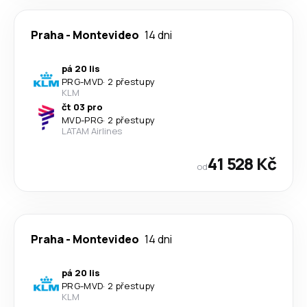
Praha
-
Montevideo
14 dni
pá 20 lis
PRG
-
MVD
·
2 přestupy
KLM
čt 03 pro
MVD
-
PRG
·
2 přestupy
LATAM Airlines
41 528 Kč
od
Praha
-
Montevideo
14 dni
pá 20 lis
PRG
-
MVD
·
2 přestupy
KLM