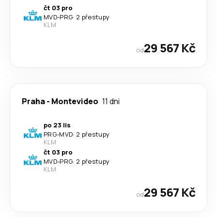
čt 03 pro
MVD
-
PRG
·
2 přestupy
KLM
29 567 Kč
od
Praha
-
Montevideo
11 dni
po 23 lis
PRG
-
MVD
·
2 přestupy
KLM
čt 03 pro
MVD
-
PRG
·
2 přestupy
KLM
29 567 Kč
od