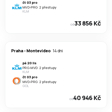
čt 03 pro
MVD
-
PRG
·
2 přestupy
KLM
33 856 Kč
od
Praha
-
Montevideo
14 dni
pá 20 lis
PRG
-
MVD
·
2 přestupy
KLM
čt 03 pro
MVD
-
PRG
·
2 přestupy
GOL
40 946 Kč
od