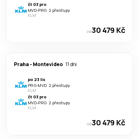
čt 03 pro
MVD
-
PRG
·
2 přestupy
KLM
30 479 Kč
od
Praha
-
Montevideo
11 dni
po 23 lis
PRG
-
MVD
·
2 přestupy
KLM
čt 03 pro
MVD
-
PRG
·
2 přestupy
KLM
30 479 Kč
od