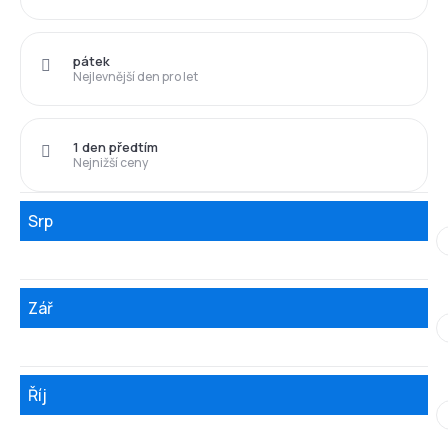
pátek
Nejlevnější den pro let
1 den předtím
Nejnižší ceny
Srp
Zář
Říj