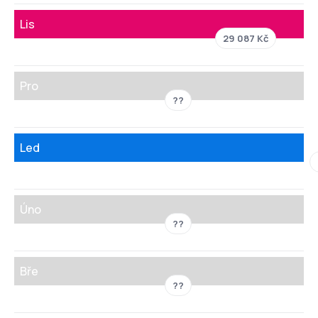
Lis
29 087 Kč
Pro
??
Led
Úno
??
Bře
??