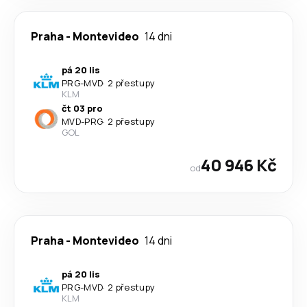
Praha
-
Montevideo
14 dni
pá 20 lis
PRG
-
MVD
·
2 přestupy
KLM
čt 03 pro
MVD
-
PRG
·
2 přestupy
GOL
40 946 Kč
od
Praha
-
Montevideo
14 dni
pá 20 lis
PRG
-
MVD
·
2 přestupy
KLM