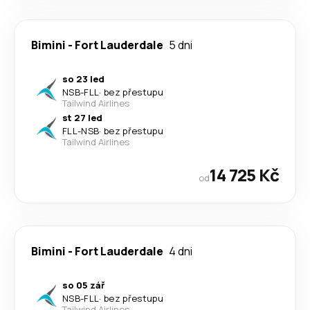
Bimini
-
Fort Lauderdale
5 dni
so 23 led
NSB
-
FLL
·
bez přestupu
Tailwind Airlines
st 27 led
FLL
-
NSB
·
bez přestupu
Tailwind Airlines
14 725 Kč
od
Bimini
-
Fort Lauderdale
4 dni
so 05 zář
NSB
-
FLL
·
bez přestupu
Tailwind Airlines