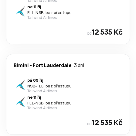
Tailwind Airlines
ne 11 říj
FLL
-
NSB
·
bez přestupu
Tailwind Airlines
12 535 Kč
od
Bimini
-
Fort Lauderdale
3 dni
pá 09 říj
NSB
-
FLL
·
bez přestupu
Tailwind Airlines
ne 11 říj
FLL
-
NSB
·
bez přestupu
Tailwind Airlines
12 535 Kč
od