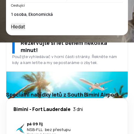
Cestující
Hledat
Rezervujte si let během několika
minut!
Použijte vyhledávač v horní části stránky. Řekněte nám
kdy a kam letíte a my se postaráme o zbytek.
Speciální nabídky letů z South Bimini Airport
Bimini
-
Fort Lauderdale
3 dni
pá 09 říj
NSB
-
FLL
·
bez přestupu