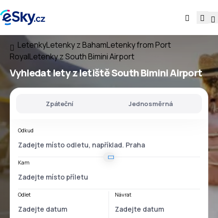
Letenky
Letenky z Baham
Letenky from Port
Royal
Letenky z South Bimini Airport
Vyhledat lety
z
letiště
South Bimini Airport
Zpáteční
Jednosměrná
Odkud
Kam
Odlet
Návrat