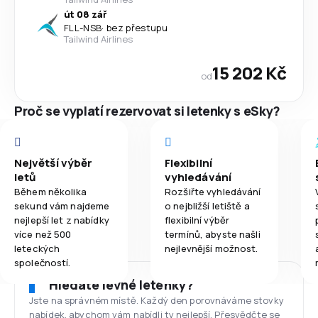
út 08 zář
FLL
-
NSB
·
bez přestupu
Tailwind Airlines
15 202 Kč
od
Proč se vyplatí rezervovat si letenky s eSky?
Největší výběr
Flexibilní
letů
vyhledávání
Během několika
Rozšiřte vyhledávání
sekund vám najdeme
o nejbližší letiště a
nejlepší let z nabídky
flexibilní výběr
více než 500
termínů, abyste našli
leteckých
nejlevnější možnost.
společností.
Hledáte levné letenky?
Jste na správném místě. Každý den porovnáváme stovky
nabídek, abychom vám nabídli ty nejlepší. Přesvědčte se