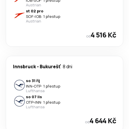
IOB
-
SOF
·
1 přestup
Austrian
st 02 pro
SOF
-
IOB
·
1 přestup
Austrian
4 516 Kč
od
Innsbruck
-
Bukurešť
8 dni
so 31 říj
INN
-
OTP
·
1 přestup
Lufthansa
so 07 lis
OTP
-
INN
·
1 přestup
Lufthansa
4 644 Kč
od