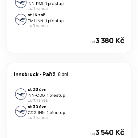
INN
-
PMI
·
1 přestup
Lufthansa
st 16 zář
PMI
-
INN
·
1 přestup
Lufthansa
3 380 Kč
od
Innsbruck
-
Paříž
8 dni
st 23 čvn
INN
-
CDG
·
1 přestup
Lufthansa
st 30 čvn
CDG
-
INN
·
1 přestup
Lufthansa
3 540 Kč
od