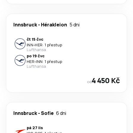
Innsbruck
-
Hérakleion
5 dni
čt 15 čvc
INN
-
HER
·
1 přestup
Lufthansa
po 19 čvc
HER
-
INN
·
1 přestup
Lufthansa
4 450 Kč
od
Innsbruck
-
Sofie
6 dni
pá 27 lis