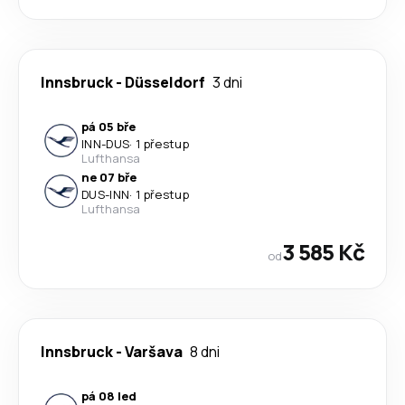
Innsbruck
-
Düsseldorf
3 dni
pá 05 bře
INN
-
DUS
·
1 přestup
Lufthansa
ne 07 bře
DUS
-
INN
·
1 přestup
Lufthansa
3 585 Kč
od
Innsbruck
-
Varšava
8 dni
pá 08 led