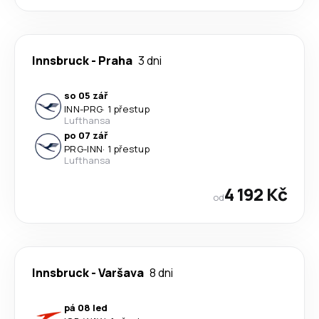
Innsbruck
-
Praha
3 dni
so 05 zář
INN
-
PRG
·
1 přestup
Lufthansa
po 07 zář
PRG
-
INN
·
1 přestup
Lufthansa
4 192 Kč
od
Innsbruck
-
Varšava
8 dni
pá 08 led