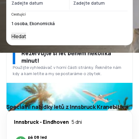
Cestující
Hledat
Rezervujte si let během několika
minut!
Použijte vyhledávač v horní části stránky. Řekněte nám
kdy a kam letíte a my se postaráme o zbytek.
Speciální nabídky letů z Innsbruck Kranebitten
Innsbruck
-
Eindhoven
5 dni
pá 08 led