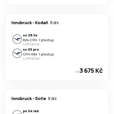
Innsbruck
-
Kodaň
8 dni
so 28 lis
INN
-
CPH
·
1 přestup
Lufthansa
so 05 pro
CPH
-
INN
·
1 přestup
Lufthansa
3 675 Kč
od
Innsbruck
-
Sofie
8 dni
po 04 led