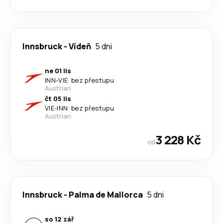
Innsbruck
-
Vídeň
5 dni
ne 01 lis
INN
-
VIE
·
bez přestupu
Austrian
čt 05 lis
VIE
-
INN
·
bez přestupu
Austrian
3 228 Kč
od
Innsbruck
-
Palma de Mallorca
5 dni
so 12 zář