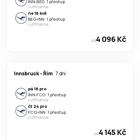
INN
-
BEG
·
1 přestup
Lufthansa
ne 16 kvě
BEG
-
INN
·
1 přestup
Lufthansa
4 096 Kč
od
Innsbruck
-
Řím
7 dni
pá 18 pro
INN
-
FCO
·
1 přestup
Lufthansa
čt 24 pro
FCO
-
INN
·
1 přestup
Lufthansa
4 145 Kč
od