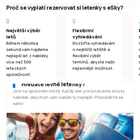
Proč se vyplatí rezervovat si letenky s eSky?
Největší výběr
Flexibilní
letů
vyhledávání
Během několika
Rozšiřte vyhledávání
sekund vám najdeme
o nejbližší letiště a
nejlepší let z nabídky
flexibilní výběr
více než 500
termínů, abyste našli
leteckých
nejlevnější možnost.
společností.
Hledáte levné letenky?
Jste na správném místě. Každý den porovnáváme stovky
nabídek, abychom vám nabídli ty nejlepší. Přesvědčte se
sami!