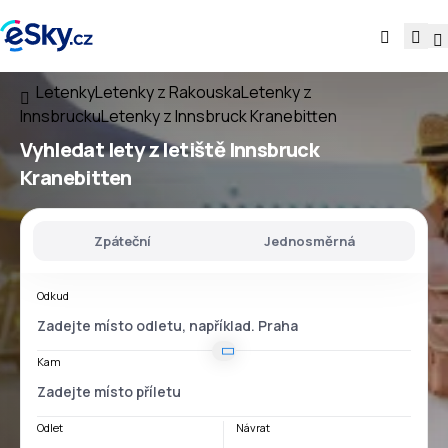
Letenky
Letenky z Rakouska
Letenky z
Innsbrucku
Letenky z Innsbruck Kranebitten
Vyhledat lety
z
letiště
Innsbruck
Kranebitten
Zpáteční
Jednosměrná
Odkud
Kam
Odlet
Návrat