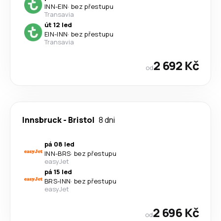
INN
-
EIN
·
bez přestupu
Transavia
út 12 led
EIN
-
INN
·
bez přestupu
Transavia
2 692 Kč
od
Innsbruck
-
Bristol
8 dni
pá 08 led
INN
-
BRS
·
bez přestupu
easyJet
pá 15 led
BRS
-
INN
·
bez přestupu
easyJet
2 696 Kč
od