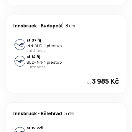
Innsbruck
-
Budapešť
8 dni
st 07 říj
INN
-
BUD
·
1 přestup
Lufthansa
st 14 říj
BUD
-
INN
·
1 přestup
Lufthansa
3 985 Kč
od
Innsbruck
-
Bělehrad
5 dni
st 12 kvě