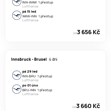
INN
-
WAW
·
1 přestup
Lufthansa
pá 15 led
WAW
-
INN
·
1 přestup
Lufthansa
3 656 Kč
od
Innsbruck
-
Brusel
4 dni
pá 29 led
INN
-
BRU
·
1 přestup
Lufthansa
po 01 úno
BRU
-
INN
·
1 přestup
Lufthansa
3 660 Kč
od