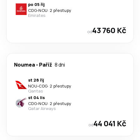
po 05 říj
CDG
-
NOU
·
2 přestupy
Emirates
43 760 Kč
od
Noumea
-
Paříž
8 dni
st 28 říj
NOU
-
CDG
·
2 přestupy
Qantas
st 04 lis
CDG
-
NOU
·
2 přestupy
Qatar Airways
44 041 Kč
od