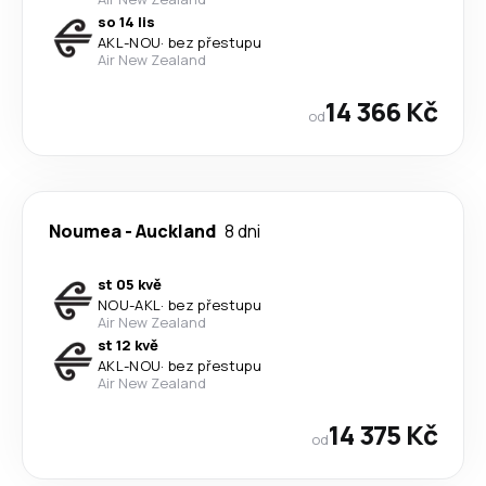
so 14 lis
AKL
-
NOU
·
bez přestupu
Air New Zealand
14 366 Kč
od
Noumea
-
Auckland
8 dni
st 05 kvě
NOU
-
AKL
·
bez přestupu
Air New Zealand
st 12 kvě
AKL
-
NOU
·
bez přestupu
Air New Zealand
14 375 Kč
od