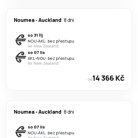
Noumea
-
Auckland
8 dni
so 31 říj
NOU
-
AKL
·
bez přestupu
Air New Zealand
so 07 lis
AKL
-
NOU
·
bez přestupu
Air New Zealand
14 366 Kč
od
Noumea
-
Auckland
8 dni
so 07 lis
NOU
-
AKL
·
bez přestupu
Air New Zealand