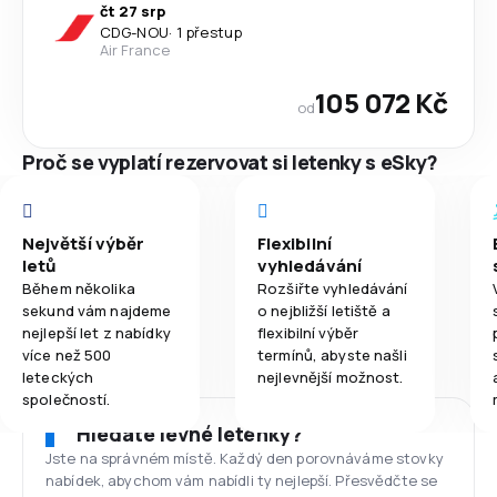
čt 27 srp
CDG
-
NOU
·
1 přestup
Air France
105 072 Kč
od
Proč se vyplatí rezervovat si letenky s eSky?
Největší výběr
Flexibilní
letů
vyhledávání
Během několika
Rozšiřte vyhledávání
sekund vám najdeme
o nejbližší letiště a
nejlepší let z nabídky
flexibilní výběr
více než 500
termínů, abyste našli
leteckých
nejlevnější možnost.
společností.
Hledáte levné letenky?
Jste na správném místě. Každý den porovnáváme stovky
nabídek, abychom vám nabídli ty nejlepší. Přesvědčte se