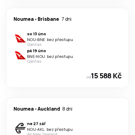
Noumea
-
Brisbane
7 dni
so 13 úno
NOU
-
BNE
·
bez přestupu
Qantas
pá 19 úno
BNE
-
NOU
·
bez přestupu
Qantas
15 588 Kč
od
Noumea
-
Auckland
8 dni
ne 27 zář
NOU
-
AKL
·
bez přestupu
Air New Zealand