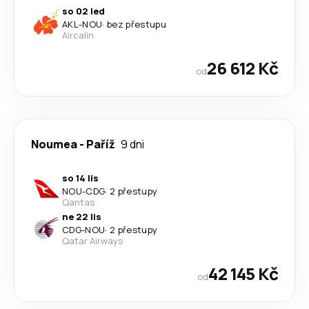
so 02 led
AKL
-
NOU
·
bez přestupu
Aircalin
26 612 Kč
od
Noumea
-
Paříž
9 dni
so 14 lis
NOU
-
CDG
·
2 přestupy
Qantas
ne 22 lis
CDG
-
NOU
·
2 přestupy
Qatar Airways
42 145 Kč
od