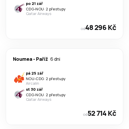
po 21 zář
CDG
-
NOU
·
2 přestupy
Qatar Airways
48 296 Kč
od
Noumea
-
Paříž
6 dni
pá 25 zář
NOU
-
CDG
·
2 přestupy
Aircalin
st 30 zář
CDG
-
NOU
·
2 přestupy
Qatar Airways
52 714 Kč
od