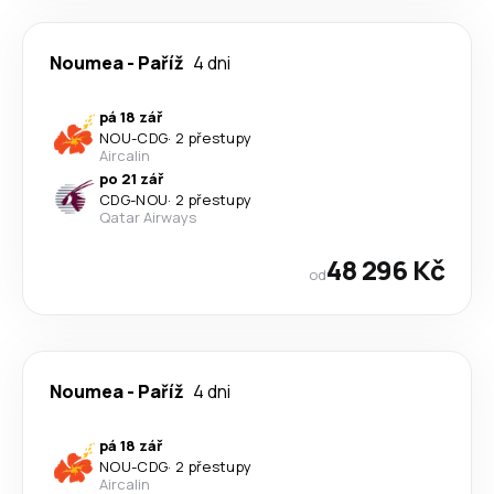
Noumea
-
Paříž
4 dni
pá 18 zář
NOU
-
CDG
·
2 přestupy
Aircalin
po 21 zář
CDG
-
NOU
·
2 přestupy
Qatar Airways
48 296 Kč
od
Noumea
-
Paříž
4 dni
pá 18 zář
NOU
-
CDG
·
2 přestupy
Aircalin