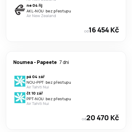
ne 04 říj
AKL
-
NOU
·
bez přestupu
Air New Zealand
16 454 Kč
od
Noumea
-
Papeete
7 dni
pá 04 zář
NOU
-
PPT
·
bez přestupu
Air Tahiti Nui
čt 10 zář
PPT
-
NOU
·
bez přestupu
Air Tahiti Nui
20 470 Kč
od