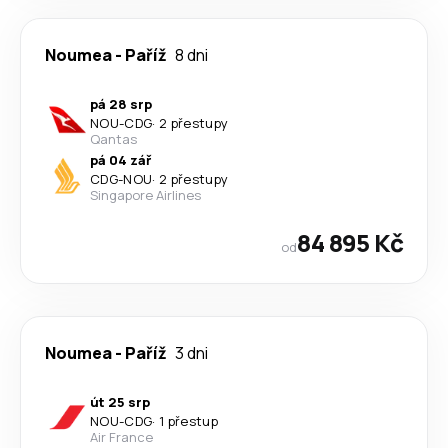
Noumea
-
Paříž
8 dni
pá 28 srp
NOU
-
CDG
·
2 přestupy
Qantas
pá 04 zář
CDG
-
NOU
·
2 přestupy
Singapore Airlines
84 895 Kč
od
Noumea
-
Paříž
3 dni
út 25 srp
NOU
-
CDG
·
1 přestup
Air France