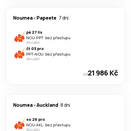
Noumea
-
Papeete
7 dni
pá 27 lis
NOU
-
PPT
·
bez přestupu
Aircalin
čt 03 pro
PPT
-
NOU
·
bez přestupu
Aircalin
21 986 Kč
od
Noumea
-
Auckland
8 dni
so 26 pro
NOU
-
AKL
·
bez přestupu
Aircalin