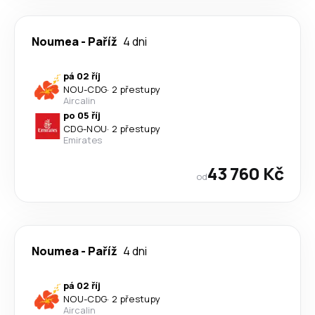
Noumea
-
Paříž
4 dni
pá 02 říj
NOU
-
CDG
·
2 přestupy
Aircalin
po 05 říj
CDG
-
NOU
·
2 přestupy
Emirates
43 760 Kč
od
Noumea
-
Paříž
4 dni
pá 02 říj
NOU
-
CDG
·
2 přestupy
Aircalin