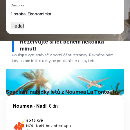
Cestující
Hledat
Rezervujte si let během několika
minut!
Použijte vyhledávač v horní části stránky. Řekněte nám
kdy a kam letíte a my se postaráme o zbytek.
Speciální nabídky letů z Noumea La Tontouta
Noumea
-
Nadi
8 dni
so 15 kvě
NOU
-
NAN
·
bez přestupu