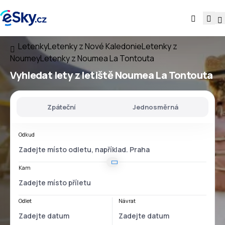
Letenky
Letenky z Nové Kaledonie
Letenky z
Noumey
Letenky z Noumea La Tontouta
Vyhledat lety
z
letiště
Noumea La Tontouta
Zpáteční
Jednosměrná
Odkud
Kam
Odlet
Návrat