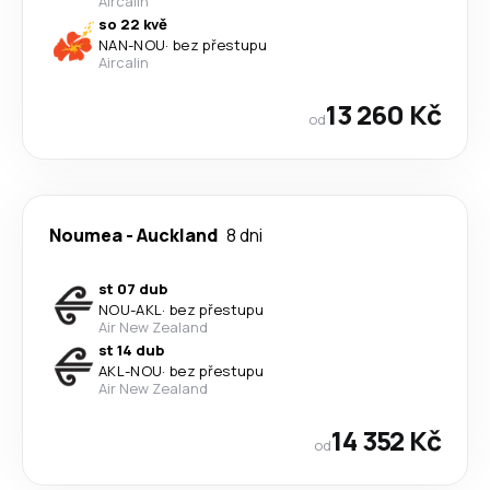
Aircalin
so 22 kvě
NAN
-
NOU
·
bez přestupu
Aircalin
13 260 Kč
od
Noumea
-
Auckland
8 dni
st 07 dub
NOU
-
AKL
·
bez přestupu
Air New Zealand
st 14 dub
AKL
-
NOU
·
bez přestupu
Air New Zealand
14 352 Kč
od