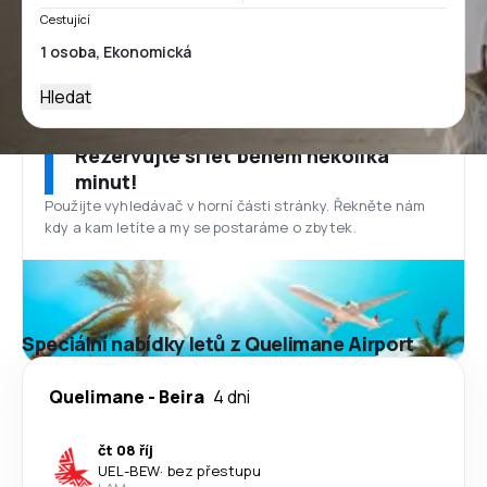
Cestující
Hledat
Rezervujte si let během několika
minut!
Použijte vyhledávač v horní části stránky. Řekněte nám
kdy a kam letíte a my se postaráme o zbytek.
Speciální nabídky letů z Quelimane Airport
Quelimane
-
Beira
4 dni
čt 08 říj
UEL
-
BEW
·
bez přestupu