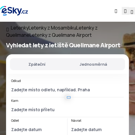
Letenky
Letenky z Mosambiku
Letenky z
Quelimane
Letenky z Quelimane Airport
Vyhledat lety
z
letiště
Quelimane Airport
Zpáteční
Jednosměrná
Odkud
Kam
Odlet
Návrat