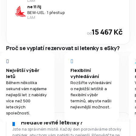
LAM
ne 11 říj
BEW
-
UEL
·
1 přestup
LAM
15 467 Kč
od
Proč se vyplatí rezervovat si letenky s eSky?
Největší výběr
Flexibilní
letů
vyhledávání
Během několika
Rozšiřte vyhledávání
sekund vám najdeme
o nejbližší letiště a
nejlepší let z nabídky
flexibilní výběr
více než 500
termínů, abyste našli
leteckých
nejlevnější možnost.
společností.
Hledáte levné letenky?
Jste na správném místě. Každý den porovnáváme stovky
nabídek, abychom vám nabídli ty nejlepší. Přesvědčte se