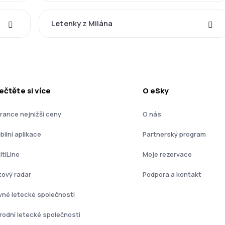
Letenky z Milána
ečtěte si více
O eSky
rance nejnižší ceny
O nás
bilní aplikace
Partnerský program
ltiLine
Moje rezervace
tový radar
Podpora a kontakt
vné letecké společnosti
rodní letecké společnosti