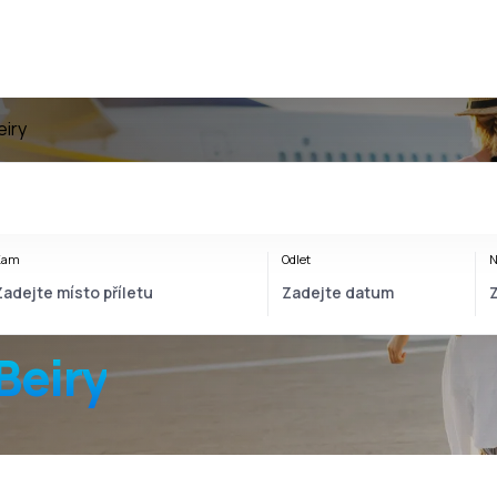
eiry
Kam
Odlet
N
 Beiry