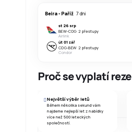
Beira
-
Paříž
7 dni
st 26 srp
BEW
-
CDG
·
2 přestupy
Airlink
út 01 zář
CDG
-
BEW
·
2 přestupy
Condor
Proč se vyplatí reze
Největší výběr letů
Během několika sekund vám
najdeme nejlepší let z nabídky
více než 500 leteckých
společností.