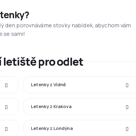
etenky?
dý den porovnáváme stovky nabídek, abychom vám
e se sami!
 letiště pro odlet
Letenky z Vídně
Letenky z Krakova
Letenky z Londýna