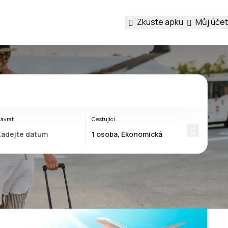
Zkuste apku
Můj účet
ávrat
Cestující