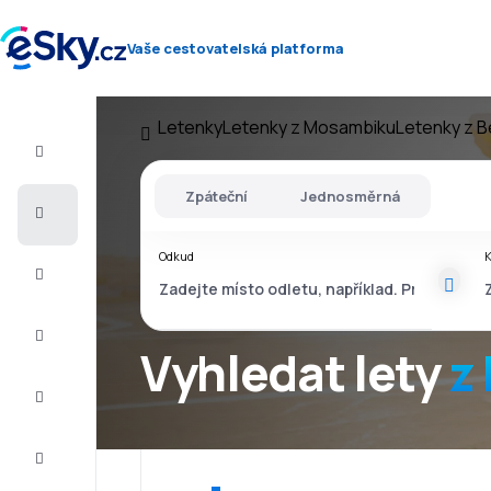
Vaše cestovatelská platforma
Letenky
Letenky z Mosambiku
Letenky z B
Let+Hotel
Zpáteční
Jednosměrná
Letenky
Odkud
Dovolená
Léto
2026
Vyhledat lety
z
Zima
2026/27
Last
minute