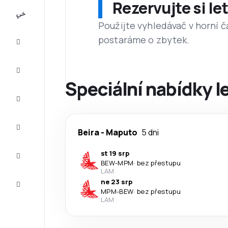
Rezervujte si l
All-
inclusive
Použijte vyhledávač v horní č
postaráme o zbytek.
Eurovíkend
Ubytování
Speciální nabídky le
Akční
letenky
Zkompletujte
Beira
-
Maputo
5 dni
vaši cestu
Tipy a
st 19 srp
inspirace
BEW
-
MPM
·
bez přestupu
LAM
Zákaznický
ne 23 srp
servis
MPM
-
BEW
·
bez přestupu
LAM