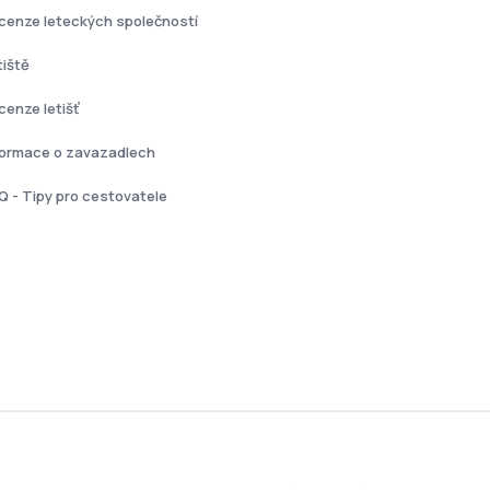
cenze leteckých společností
tiště
cenze letišť
formace o zavazadlech
Q - Tipy pro cestovatele