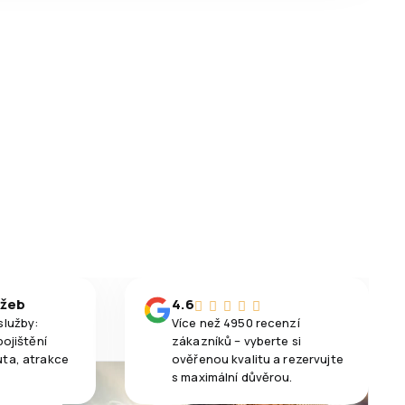
užeb
4.6
služby:
Více než 4950 recenzí
pojištění
zákazníků – vyberte si
uta, atrakce
ověřenou kvalitu a rezervujte
s maximální důvěrou.