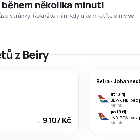
et během několika minut!
ásti stránky. Řekněte nám kdy a kam letíte a my se
tů z Beiry
Beira
-
Johannes
út 13 říj
BEW
-
JNB
·
bez 
Airlink
po 19 říj
9 107 Kč
JNB
-
BEW
·
bez 
od
Airlink