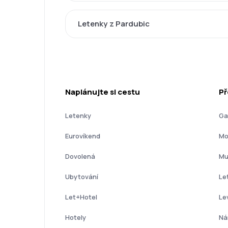
Letenky z Pardubic
Naplánujte si cestu
Př
Letenky
Ga
Eurovíkend
Mo
Dovolená
Mu
Ubytování
Le
Let+Hotel
Le
Hotely
Ná