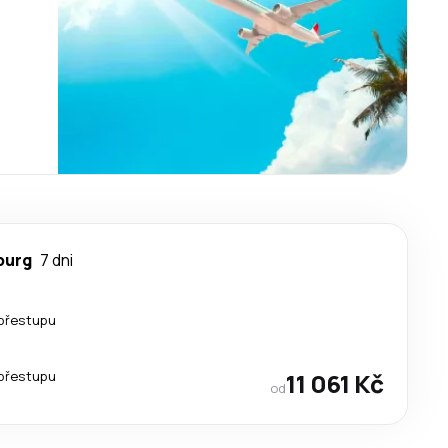
burg
7 dni
přestupu
přestupu
11 061 Kč
od