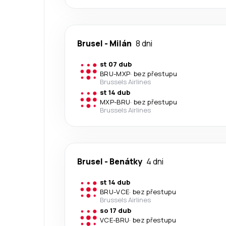
Brusel
-
Milán
8 dni
st 07 dub
BRU
-
MXP
·
bez přestupu
Brussels Airlines
st 14 dub
MXP
-
BRU
·
bez přestupu
Brussels Airlines
Brusel
-
Benátky
4 dni
st 14 dub
BRU
-
VCE
·
bez přestupu
Brussels Airlines
so 17 dub
VCE
-
BRU
·
bez přestupu