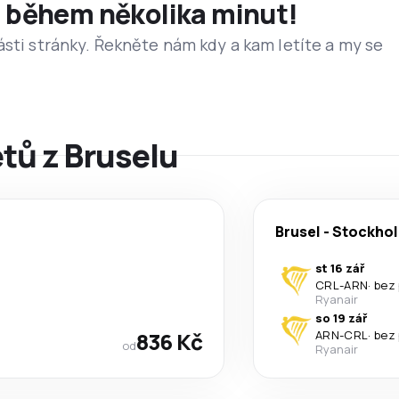
et během několika minut!
ásti stránky. Řekněte nám kdy a kam letíte a my se
etů z Bruselu
Brusel
-
Stockho
st 16 zář
CRL
-
ARN
·
bez
Ryanair
so 19 zář
836 Kč
ARN
-
CRL
·
bez
od
Ryanair