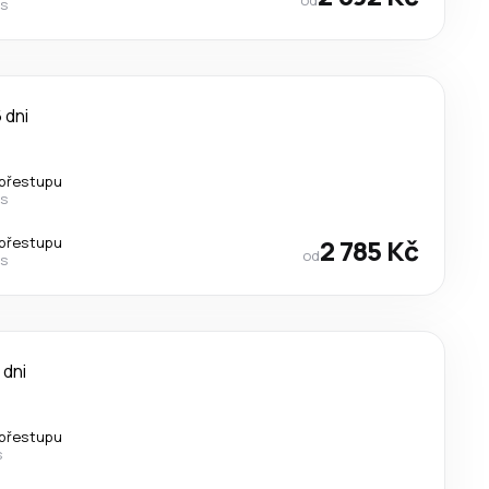
es
 dni
přestupu
es
přestupu
2 785 Kč
od
es
 dni
přestupu
s