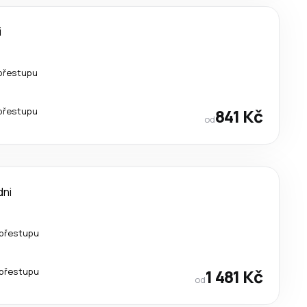
i
přestupu
přestupu
841 Kč
od
dni
přestupu
přestupu
1 481 Kč
od