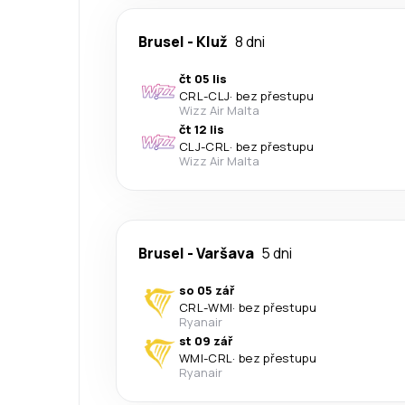
Brusel
-
Kluž
8 dni
čt 05 lis
CRL
-
CLJ
·
bez přestupu
Wizz Air Malta
čt 12 lis
CLJ
-
CRL
·
bez přestupu
Wizz Air Malta
Brusel
-
Varšava
5 dni
so 05 zář
CRL
-
WMI
·
bez přestupu
Ryanair
st 09 zář
WMI
-
CRL
·
bez přestupu
Ryanair