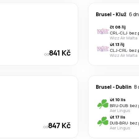
Brusel
-
Kluž
6 dn
čt 08 říj
CRL
-
CLJ
·
bez 
Wizz Air Malta
út 13 říj
841 Kč
CLJ
-
CRL
·
bez 
od
Wizz Air Malta
Brusel
-
Dublin
8 
út 10 lis
BRU
-
DUB
·
bez 
Aer Lingus
út 17 lis
847 Kč
DUB
-
BRU
·
bez 
od
Aer Lingus