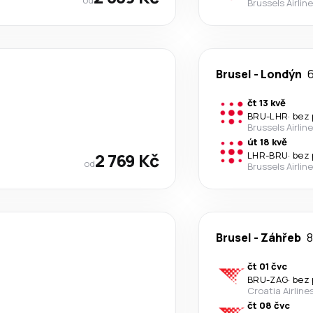
Brussels Airlin
Brusel
-
Londýn
6
čt 13 kvě
BRU
-
LHR
·
bez 
Brussels Airlin
út 18 kvě
2 769 Kč
LHR
-
BRU
·
bez 
od
Brussels Airlin
Brusel
-
Záhřeb
8
čt 01 čvc
BRU
-
ZAG
·
bez 
Croatia Airline
čt 08 čvc