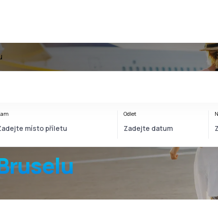
u
Kam
Odlet
N
 Bruselu