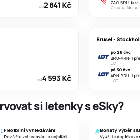
2 841 Kč
ZAG
-
BRU
·
bez 
od
Croatia Airline
Brusel
-
Stockho
po 26 čvc
BRU
-
ARN
·
1 př
LOT
pá 30 čvc
4 593 Kč
ARN
-
BRU
·
1 př
od
LOT
rvovat si letenky s eSky?
Flexibilní vyhledávání
Bohatý výběr sl
Rozšiřte vyhledávání o nejbližší
Využijte doplňkové 