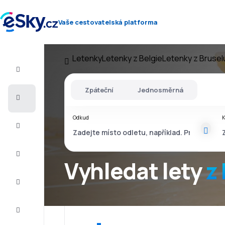
Vaše cestovatelská platforma
Letenky
Letenky z Belgie
Letenky z Brusel
Let+Hotel
Zpáteční
Jednosměrná
Letenky
Odkud
Dovolená
Léto
2026
Vyhledat lety
z
Zima
2026/27
Last
minute