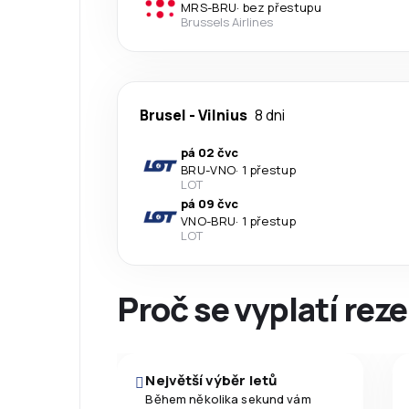
MRS
-
BRU
·
bez přestupu
Brussels Airlines
Brusel
-
Vilnius
8 dni
pá 02 čvc
BRU
-
VNO
·
1 přestup
LOT
pá 09 čvc
VNO
-
BRU
·
1 přestup
LOT
Proč se vyplatí reze
Největší výběr letů
Během několika sekund vám