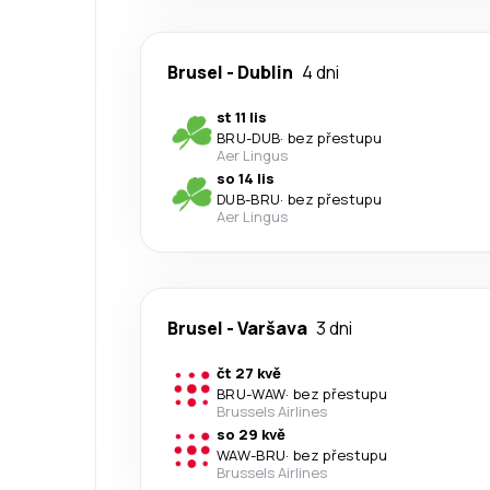
Brusel
-
Dublin
4 dni
st 11 lis
BRU
-
DUB
·
bez přestupu
Aer Lingus
so 14 lis
DUB
-
BRU
·
bez přestupu
Aer Lingus
Brusel
-
Varšava
3 dni
čt 27 kvě
BRU
-
WAW
·
bez přestupu
Brussels Airlines
so 29 kvě
WAW
-
BRU
·
bez přestupu
Brussels Airlines