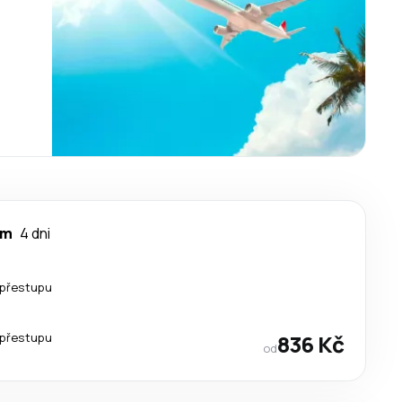
lm
4 dni
 přestupu
 přestupu
836 Kč
od