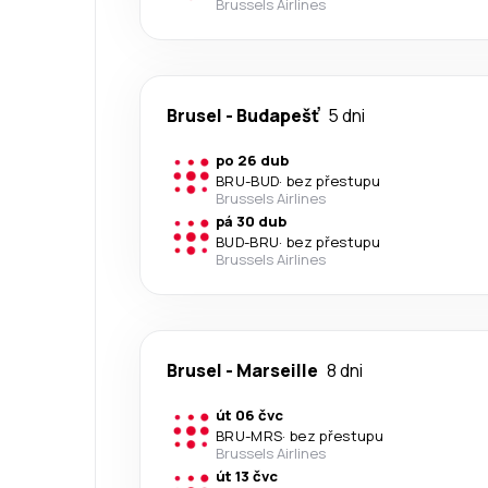
Brussels Airlines
Brusel
-
Budapešť
5 dni
po 26 dub
BRU
-
BUD
·
bez přestupu
Brussels Airlines
pá 30 dub
BUD
-
BRU
·
bez přestupu
Brussels Airlines
Brusel
-
Marseille
8 dni
út 06 čvc
BRU
-
MRS
·
bez přestupu
Brussels Airlines
út 13 čvc