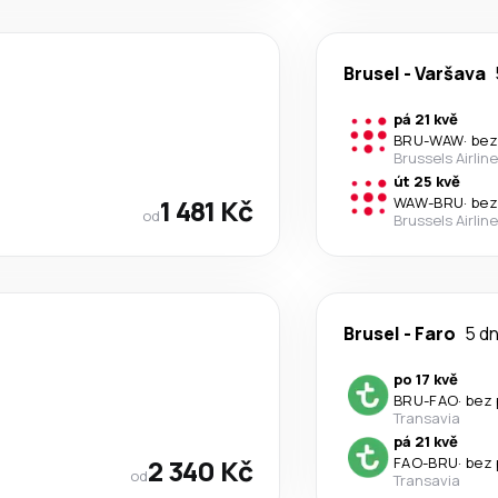
Brusel
-
Varšava
pá 21 kvě
BRU
-
WAW
·
bez
Brussels Airlin
út 25 kvě
1 481 Kč
WAW
-
BRU
·
bez
od
Brussels Airlin
Brusel
-
Faro
5 dn
po 17 kvě
BRU
-
FAO
·
bez 
Transavia
pá 21 kvě
2 340 Kč
FAO
-
BRU
·
bez 
od
Transavia