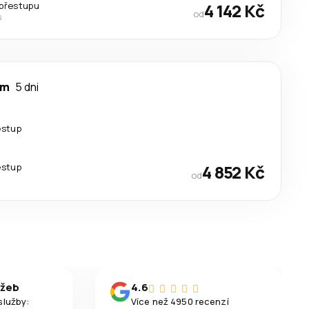
přestupu
4 142 Kč
od
s
lm
5 dni
estup
estup
4 852 Kč
od
užeb
4.6
služby:
Více než 4950 recenzí