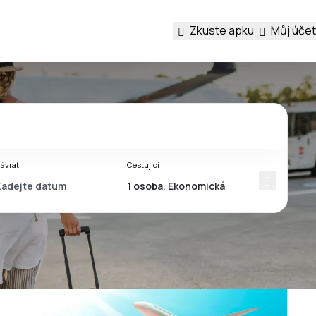
Zkuste apku
Můj účet
ávrat
Cestující