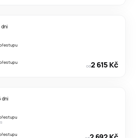
 dni
přestupu
přestupu
2 615 Kč
od
 dni
přestupu
es
přestupu
2 692 Kč
od