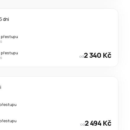
5 dni
 přestupu
es
 přestupu
2 340 Kč
od
es
i
přestupu
přestupu
2 494 Kč
od