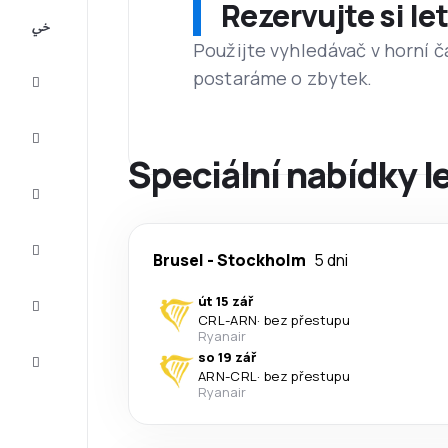
Rezervujte si l
All-
inclusive
Použijte vyhledávač v horní č
postaráme o zbytek.
Eurovíkend
Ubytování
Speciální nabídky l
Akční
letenky
Zkompletujte
Brusel
-
Stockholm
5 dni
vaši cestu
Tipy a
út 15 zář
inspirace
CRL
-
ARN
·
bez přestupu
Ryanair
Zákaznický
so 19 zář
servis
ARN
-
CRL
·
bez přestupu
Ryanair