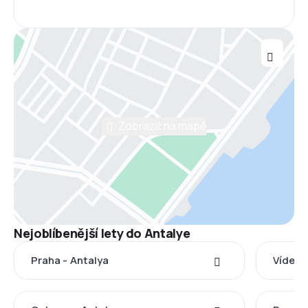
Zobrazit na mapě
Nejoblíbenější lety do Antalye
Praha - Antalya
Vídeň 