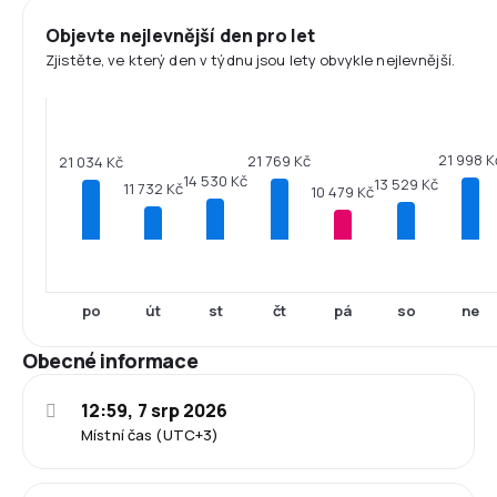
Objevte nejlevnější den pro let
Zjistěte, ve který den v týdnu jsou lety obvykle nejlevnější.
21 998 K
21 769 Kč
21 034 Kč
14 530 Kč
13 529 Kč
11 732 Kč
10 479 Kč
po
út
st
čt
pá
so
ne
Obecné informace
12:59, 7 srp 2026
Místní čas (UTC+3)