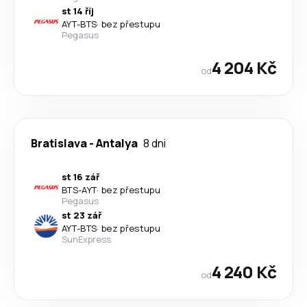
st 14 říj
AYT
-
BTS
·
bez přestupu
Pegasus
4 204 Kč
od
Bratislava
-
Antalya
8 dni
st 16 zář
BTS
-
AYT
·
bez přestupu
Pegasus
st 23 zář
AYT
-
BTS
·
bez přestupu
SunExpress
4 240 Kč
od