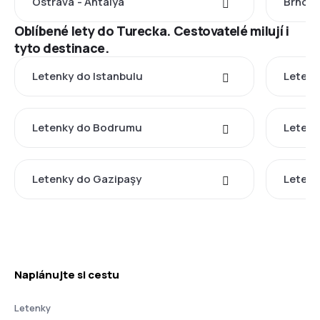
Ostrava - Antalya
Brno -
Oblíbené lety do Turecka. Cestovatelé milují i
tyto destinace.
Letenky do Istanbulu
Letenk
Letenky do Bodrumu
Letenk
Letenky do Gazipaşy
Letenk
Naplánujte si cestu
Letenky