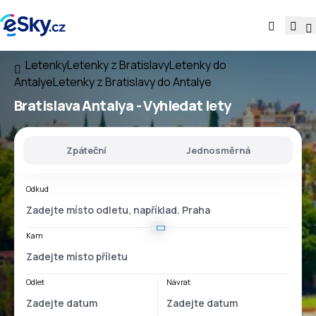
Letenky
Letenky z Bratislavy
Letenky do
Antalye
Letenky z Bratislavy do Antalye
Bratislava Antalya
- Vyhledat lety
Zpáteční
Jednosměrná
Odkud
Kam
Odlet
Návrat