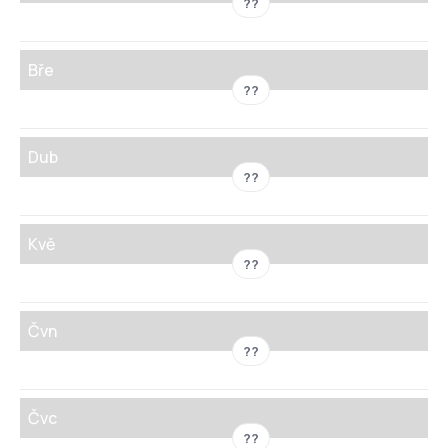
??
Bře
??
Dub
??
Kvě
??
Čvn
??
Čvc
??