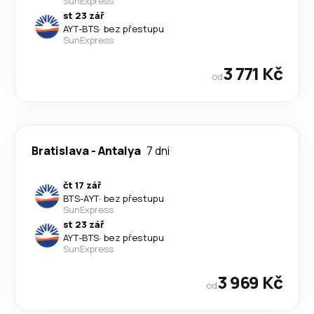
SunExpress
st 23 zář
AYT
-
BTS
·
bez přestupu
SunExpress
3 771 Kč
od
Bratislava
-
Antalya
7 dni
čt 17 zář
BTS
-
AYT
·
bez přestupu
SunExpress
st 23 zář
AYT
-
BTS
·
bez přestupu
SunExpress
3 969 Kč
od