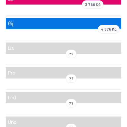
3 766 Kč
Říj
4 576 Kč
Lis
??
Pro
??
Led
??
Úno