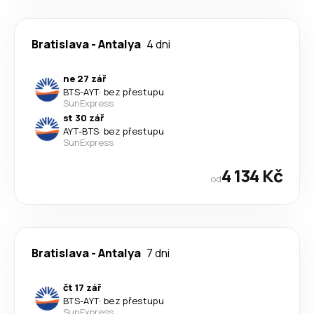
Bratislava
-
Antalya
4 dni
ne 27 zář
BTS
-
AYT
·
bez přestupu
SunExpress
st 30 zář
AYT
-
BTS
·
bez přestupu
SunExpress
4 134 Kč
od
Bratislava
-
Antalya
7 dni
čt 17 zář
BTS
-
AYT
·
bez přestupu
SunExpress