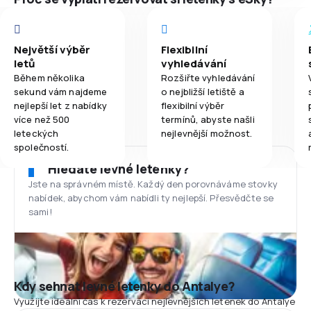
Největší výběr
Flexibilní
letů
vyhledávání
Během několika
Rozšiřte vyhledávání
sekund vám najdeme
o nejbližší letiště a
nejlepší let z nabídky
flexibilní výběr
více než 500
termínů, abyste našli
leteckých
nejlevnější možnost.
společností.
Hledáte levné letenky?
Jste na správném místě. Každý den porovnáváme stovky
nabídek, abychom vám nabídli ty nejlepší. Přesvědčte se
sami!
Kdy sehnat levné letenky do Antalye?
Využijte ideální čas k rezervaci nejlevnějších letenek do Antalye