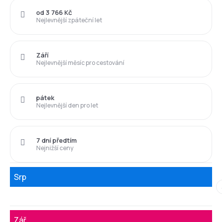
od 3 766 Kč
Nejlevnější zpáteční let
Září
Nejlevnější měsíc pro cestování
pátek
Nejlevnější den pro let
7 dní předtím
Nejnižší ceny
Srp
Zář