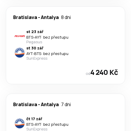
Bratislava
-
Antalya
8 dni
st 23 zář
BTS
-
AYT
·
bez přestupu
Pegasus
st 30 zář
AYT
-
BTS
·
bez přestupu
SunExpress
4 240 Kč
od
Bratislava
-
Antalya
7 dni
čt 17 zář
BTS
-
AYT
·
bez přestupu
SunExpress