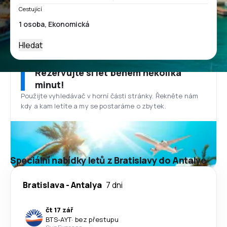
Cestující
Hledat
Rezervujte si let během několika
minut!
Použijte vyhledávač v horní části stránky. Řekněte nám
kdy a kam letíte a my se postaráme o zbytek.
Speciální nabídky letů z Bratislavy do Antalye
Bratislava
-
Antalya
7 dni
čt 17 zář
BTS
-
AYT
·
bez přestupu