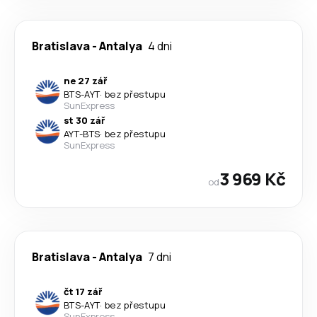
Bratislava
-
Antalya
4 dni
ne 27 zář
BTS
-
AYT
·
bez přestupu
SunExpress
st 30 zář
AYT
-
BTS
·
bez přestupu
SunExpress
3 969 Kč
od
Bratislava
-
Antalya
7 dni
čt 17 zář
BTS
-
AYT
·
bez přestupu
SunExpress