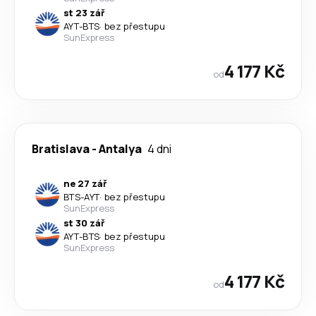
st 23 zář
AYT
-
BTS
·
bez přestupu
SunExpress
4 177 Kč
od
Bratislava
-
Antalya
4 dni
ne 27 zář
BTS
-
AYT
·
bez přestupu
SunExpress
st 30 zář
AYT
-
BTS
·
bez přestupu
SunExpress
4 177 Kč
od