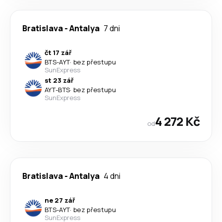
Bratislava
-
Antalya
7 dni
čt 17 zář
BTS
-
AYT
·
bez přestupu
SunExpress
st 23 zář
AYT
-
BTS
·
bez přestupu
SunExpress
4 272 Kč
od
Bratislava
-
Antalya
4 dni
ne 27 zář
BTS
-
AYT
·
bez přestupu
SunExpress