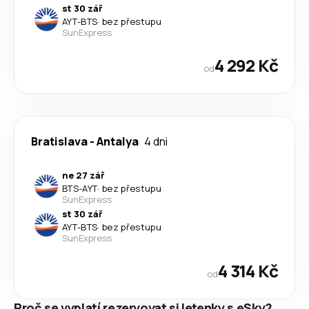
st 30 zář
AYT
-
BTS
·
bez přestupu
SunExpress
4 292 Kč
od
Bratislava
-
Antalya
4 dni
ne 27 zář
BTS
-
AYT
·
bez přestupu
SunExpress
st 30 zář
AYT
-
BTS
·
bez přestupu
SunExpress
4 314 Kč
od
Proč se vyplatí rezervovat si letenky s eSky?