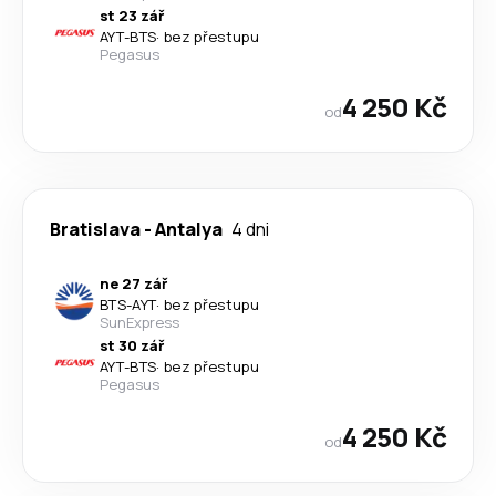
st 23 zář
AYT
-
BTS
·
bez přestupu
Pegasus
4 250 Kč
od
Bratislava
-
Antalya
4 dni
ne 27 zář
BTS
-
AYT
·
bez přestupu
SunExpress
st 30 zář
AYT
-
BTS
·
bez přestupu
Pegasus
4 250 Kč
od