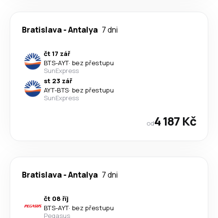
Bratislava
-
Antalya
7 dni
čt 17 zář
BTS
-
AYT
·
bez přestupu
SunExpress
st 23 zář
AYT
-
BTS
·
bez přestupu
SunExpress
4 187 Kč
od
Bratislava
-
Antalya
7 dni
čt 08 říj
BTS
-
AYT
·
bez přestupu
Pegasus