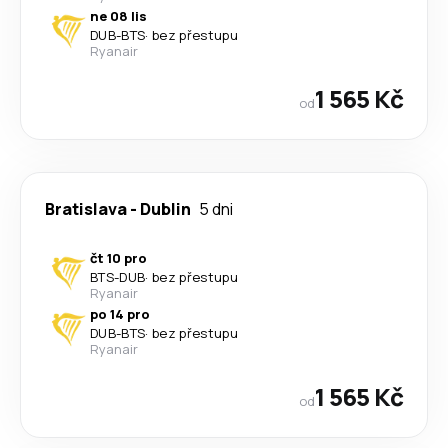
ne 08 lis
DUB
-
BTS
·
bez přestupu
Ryanair
1 565 Kč
od
Bratislava
-
Dublin
5 dni
čt 10 pro
BTS
-
DUB
·
bez přestupu
Ryanair
po 14 pro
DUB
-
BTS
·
bez přestupu
Ryanair
1 565 Kč
od