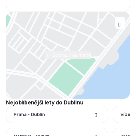
Zobrazit na mapě
Nejoblíbenější lety do Dublinu
Praha - Dublin
Vídeň -