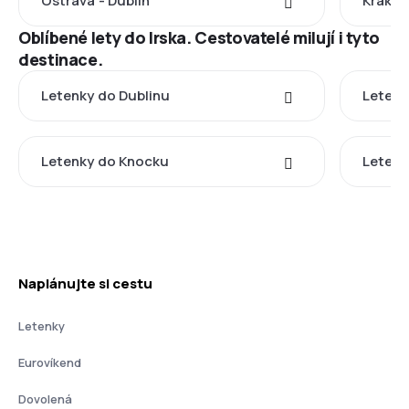
Ostrava - Dublin
Krakov
Oblíbené lety do Irska. Cestovatelé milují i tyto
destinace.
Letenky do Dublinu
Letenk
Letenky do Knocku
Letenk
Naplánujte si cestu
Letenky
Eurovíkend
Dovolená