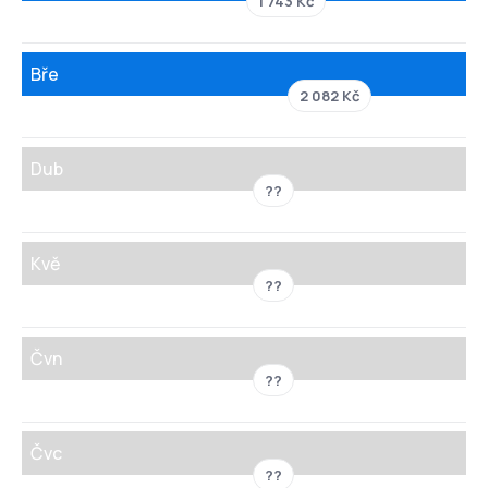
1 743 Kč
Bře
2 082 Kč
Dub
??
Kvě
??
Čvn
??
Čvc
??