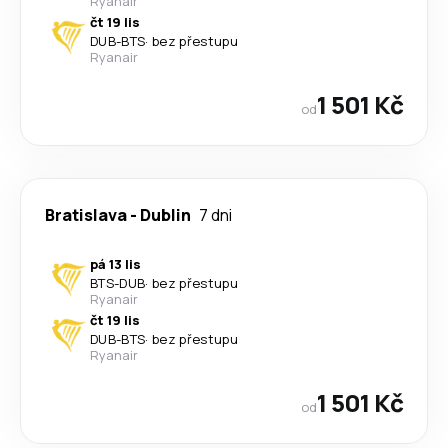
Ryanair
čt 19 lis
DUB
-
BTS
·
bez přestupu
Ryanair
1 501 Kč
od
Bratislava
-
Dublin
7 dni
pá 13 lis
BTS
-
DUB
·
bez přestupu
Ryanair
čt 19 lis
DUB
-
BTS
·
bez přestupu
Ryanair
1 501 Kč
od