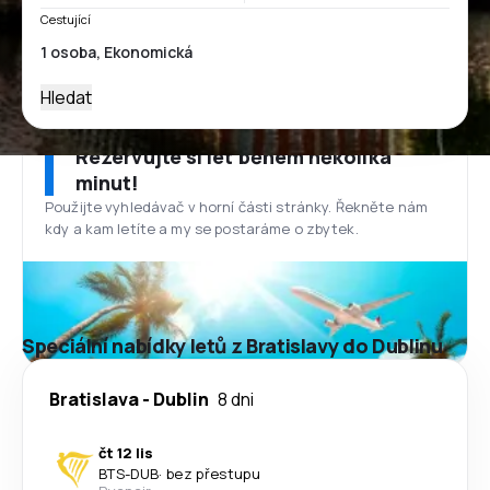
Cestující
Hledat
Rezervujte si let během několika
minut!
Použijte vyhledávač v horní části stránky. Řekněte nám
kdy a kam letíte a my se postaráme o zbytek.
Speciální nabídky letů z Bratislavy do Dublinu
Bratislava
-
Dublin
8 dni
čt 12 lis
BTS
-
DUB
·
bez přestupu