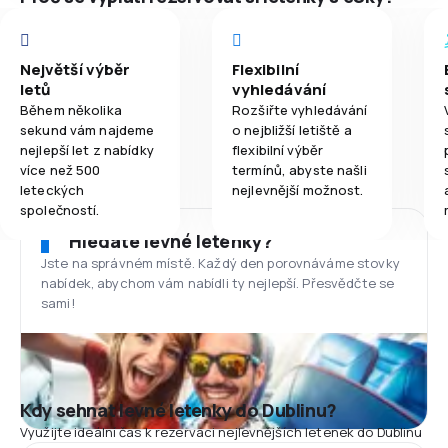
Největší výběr
Flexibilní
letů
vyhledávání
Během několika
Rozšiřte vyhledávání
sekund vám najdeme
o nejbližší letiště a
nejlepší let z nabídky
flexibilní výběr
více než 500
termínů, abyste našli
leteckých
nejlevnější možnost.
společností.
Hledáte levné letenky?
Jste na správném místě. Každý den porovnáváme stovky
nabídek, abychom vám nabídli ty nejlepší. Přesvědčte se
sami!
Kdy sehnat levné letenky do Dublinu?
Využijte ideální čas k rezervaci nejlevnějších letenek do Dublinu