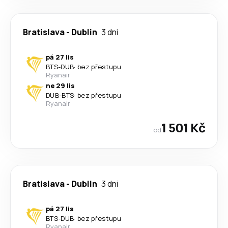
Bratislava
-
Dublin
3 dni
pá 27 lis
BTS
-
DUB
·
bez přestupu
Ryanair
ne 29 lis
DUB
-
BTS
·
bez přestupu
Ryanair
1 501 Kč
od
Bratislava
-
Dublin
3 dni
pá 27 lis
BTS
-
DUB
·
bez přestupu
Ryanair