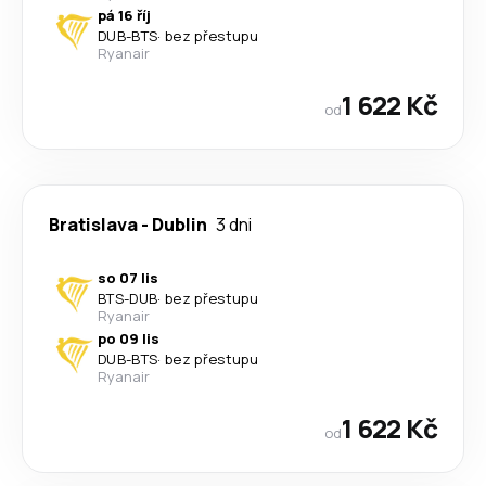
pá 16 říj
DUB
-
BTS
·
bez přestupu
Ryanair
1 622 Kč
od
Bratislava
-
Dublin
3 dni
so 07 lis
BTS
-
DUB
·
bez přestupu
Ryanair
po 09 lis
DUB
-
BTS
·
bez přestupu
Ryanair
1 622 Kč
od