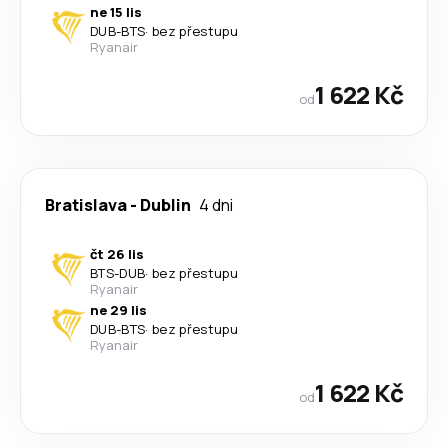
ne 15 lis
DUB
-
BTS
·
bez přestupu
Ryanair
1 622 Kč
od
Bratislava
-
Dublin
4 dni
čt 26 lis
BTS
-
DUB
·
bez přestupu
Ryanair
ne 29 lis
DUB
-
BTS
·
bez přestupu
Ryanair
1 622 Kč
od