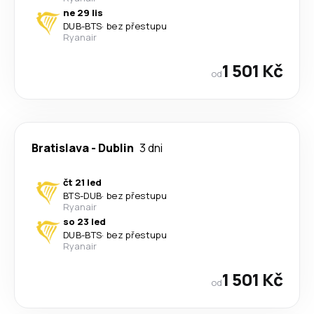
ne 29 lis
DUB
-
BTS
·
bez přestupu
Ryanair
1 501 Kč
od
Bratislava
-
Dublin
3 dni
čt 21 led
BTS
-
DUB
·
bez přestupu
Ryanair
so 23 led
DUB
-
BTS
·
bez přestupu
Ryanair
1 501 Kč
od