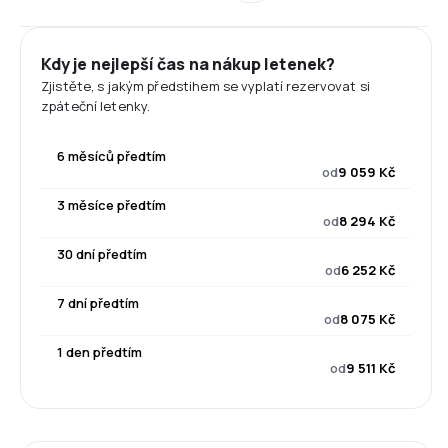
Kdy je nejlepší čas na nákup letenek?
Zjistěte, s jakým předstihem se vyplatí rezervovat si
zpáteční letenky.
6 měsíců předtím
od
9 059 Kč
3 měsíce předtím
od
8 294 Kč
30 dní předtím
od
6 252 Kč
7 dní předtím
od
8 075 Kč
1 den předtím
od
9 511 Kč