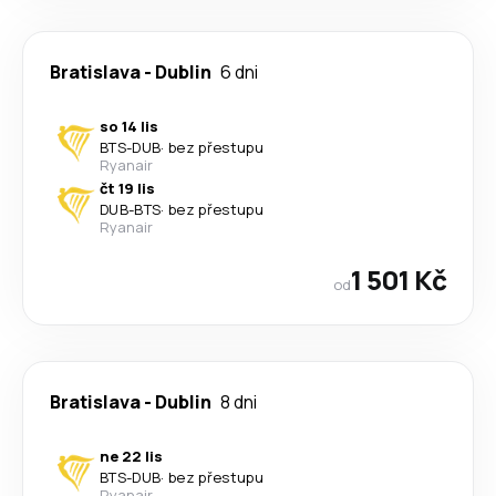
Bratislava
-
Dublin
6 dni
so 14 lis
BTS
-
DUB
·
bez přestupu
Ryanair
čt 19 lis
DUB
-
BTS
·
bez přestupu
Ryanair
1 501 Kč
od
Bratislava
-
Dublin
8 dni
ne 22 lis
BTS
-
DUB
·
bez přestupu
Ryanair