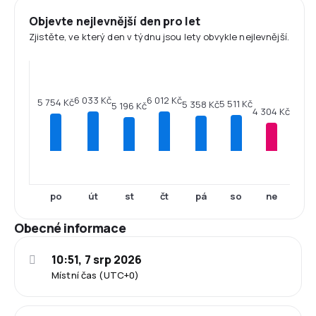
Objevte nejlevnější den pro let
Zjistěte, ve který den v týdnu jsou lety obvykle nejlevnější.
6 033 Kč
6 012 Kč
5 754 Kč
5 511 Kč
5 358 Kč
5 196 Kč
4 304 Kč
po
út
st
čt
pá
so
ne
Obecné informace
10:51, 7 srp 2026
Místní čas (UTC+0)