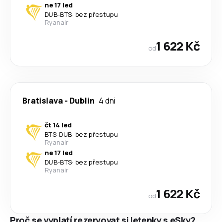
ne 17 led
DUB
-
BTS
·
bez přestupu
Ryanair
1 622 Kč
od
Bratislava
-
Dublin
4 dni
čt 14 led
BTS
-
DUB
·
bez přestupu
Ryanair
ne 17 led
DUB
-
BTS
·
bez přestupu
Ryanair
1 622 Kč
od
Proč se vyplatí rezervovat si letenky s eSky?