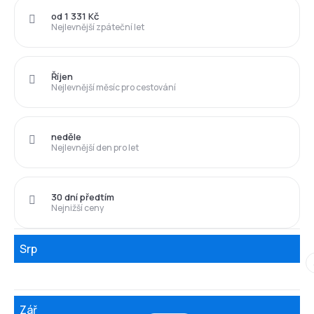
od 1 331 Kč
Nejlevnější zpáteční let
Říjen
Nejlevnější měsíc pro cestování
neděle
Nejlevnější den pro let
30 dní předtím
Nejnižší ceny
Srp
Zář