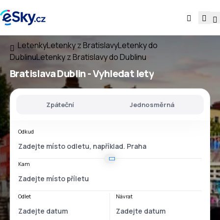
Letenky
Letenky z Bratislavy
Letenky do
Dublinu
Letenky z Bratislavy do Dublinu
Bratislava Dublin
- Vyhledat lety
Zpáteční
Jednosměrná
Odkud
Kam
Odlet
Návrat