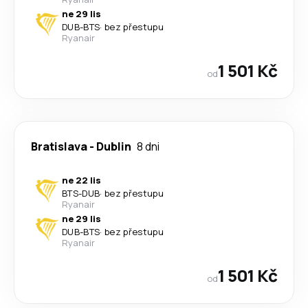
ne 29 lis
DUB
-
BTS
·
bez přestupu
Ryanair
1 501 Kč
od
Bratislava
-
Dublin
8 dni
ne 22 lis
BTS
-
DUB
·
bez přestupu
Ryanair
ne 29 lis
DUB
-
BTS
·
bez přestupu
Ryanair
1 501 Kč
od