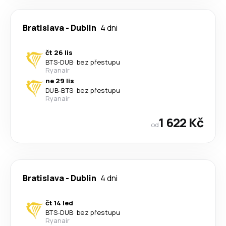
Bratislava
-
Dublin
4 dni
čt 26 lis
BTS
-
DUB
·
bez přestupu
Ryanair
ne 29 lis
DUB
-
BTS
·
bez přestupu
Ryanair
1 622 Kč
od
Bratislava
-
Dublin
4 dni
čt 14 led
BTS
-
DUB
·
bez přestupu
Ryanair