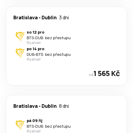
Bratislava
-
Dublin
3 dni
so 12 pro
BTS
-
DUB
·
bez přestupu
Ryanair
po 14 pro
DUB
-
BTS
·
bez přestupu
Ryanair
1 565 Kč
od
Bratislava
-
Dublin
8 dni
pá 09 říj
BTS
-
DUB
·
bez přestupu
Ryanair