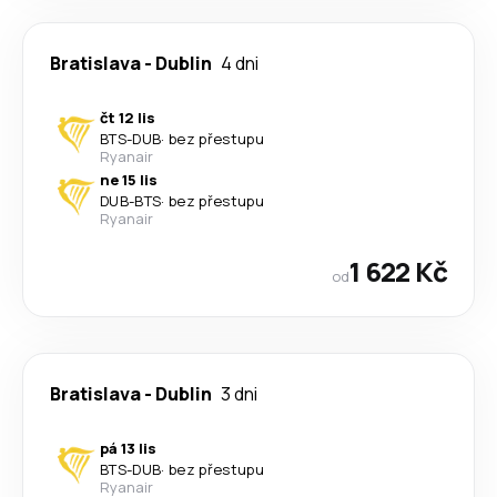
Bratislava
-
Dublin
4 dni
čt 12 lis
BTS
-
DUB
·
bez přestupu
Ryanair
ne 15 lis
DUB
-
BTS
·
bez přestupu
Ryanair
1 622 Kč
od
Bratislava
-
Dublin
3 dni
pá 13 lis
BTS
-
DUB
·
bez přestupu
Ryanair