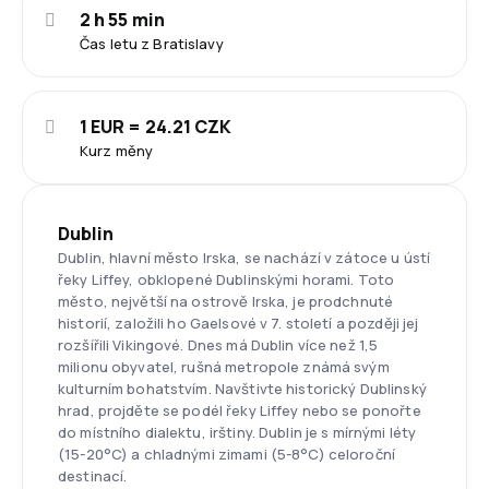
2 h 55 min
Čas letu z Bratislavy
1 EUR = 24.21 CZK
Kurz měny
Dublin
Dublin, hlavní město Irska, se nachází v zátoce u ústí
řeky Liffey, obklopené Dublinskými horami. Toto
město, největší na ostrově Irska, je prodchnuté
historií, založili ho Gaelsové v 7. století a později jej
rozšířili Vikingové. Dnes má Dublin více než 1,5
milionu obyvatel, rušná metropole známá svým
kulturním bohatstvím. Navštivte historický Dublinský
hrad, projděte se podél řeky Liffey nebo se ponořte
do místního dialektu, irštiny. Dublin je s mírnými léty
(15-20°C) a chladnými zimami (5-8°C) celoroční
destinací.