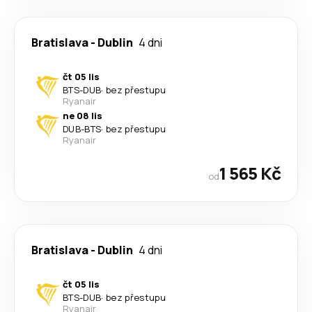
Bratislava
-
Dublin
4 dni
čt 05 lis
BTS
-
DUB
·
bez přestupu
Ryanair
ne 08 lis
DUB
-
BTS
·
bez přestupu
Ryanair
1 565 Kč
od
Bratislava
-
Dublin
4 dni
čt 05 lis
BTS
-
DUB
·
bez přestupu
Ryanair