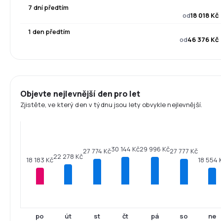
7 dní předtím
od
18 018 Kč
1 den předtím
od
46 376 Kč
Objevte nejlevnější den pro let
Zjistěte, ve který den v týdnu jsou lety obvykle nejlevnější.
30 144 Kč
29 996 Kč
27 774 Kč
27 777 Kč
22 278 Kč
18 554 
18 183 Kč
po
út
st
čt
pá
so
ne