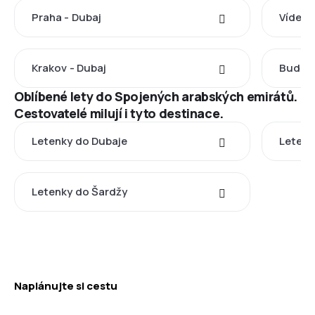
Praha - Dubaj
Vídeň 
Krakov - Dubaj
Budape
Oblíbené lety do Spojených arabských emirátů.
Cestovatelé milují i tyto destinace.
Letenky do Dubaje
Letenk
Letenky do Šardžy
Naplánujte si cestu