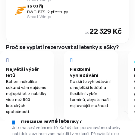
so 03 říj
DWC
-
BTS
·
2 přestupy
Smart Wings
22 329 Kč
od
Proč se vyplatí rezervovat si letenky s eSky?
Největší výběr
Flexibilní
letů
vyhledávání
Během několika
Rozšiřte vyhledávání
sekund vám najdeme
o nejbližší letiště a
nejlepší let z nabídky
flexibilní výběr
více než 500
termínů, abyste našli
leteckých
nejlevnější možnost.
společností.
Hledáte levné letenky?
Jste na správném místě. Každý den porovnáváme stovky
nabídek, abychom vám nabídli ty nejlepší. Přesvědčte se