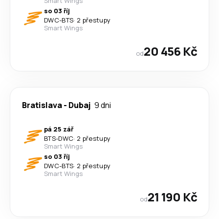
Smart Wings
so 03 říj
DWC
-
BTS
·
2 přestupy
Smart Wings
20 456 Kč
od
Bratislava
-
Dubaj
9 dni
pá 25 zář
BTS
-
DWC
·
2 přestupy
Smart Wings
so 03 říj
DWC
-
BTS
·
2 přestupy
Smart Wings
21 190 Kč
od