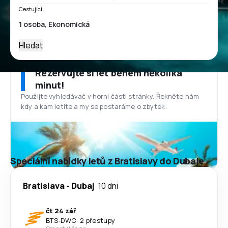
Cestující
Hledat
Rezervujte si let během několika
minut!
Použijte vyhledávač v horní části stránky. Řekněte nám
kdy a kam letíte a my se postaráme o zbytek.
Speciální nabídky letů z Bratislavy do Dubaje
Bratislava
-
Dubaj
10 dni
čt 24 zář
BTS
-
DWC
·
2 přestupy