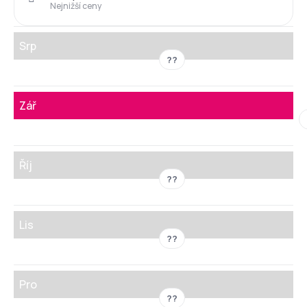
Nejnižší ceny
Srp
??
Zář
Říj
??
Lis
??
Pro
??