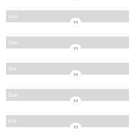
Led
??
Úno
??
Bře
??
Dub
??
Kvě
??