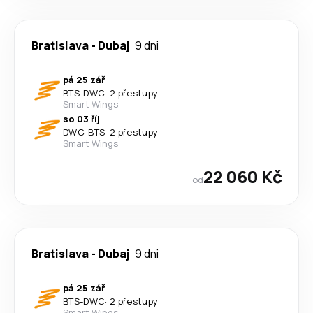
Bratislava
-
Dubaj
9 dni
pá 25 zář
BTS
-
DWC
·
2 přestupy
Smart Wings
so 03 říj
DWC
-
BTS
·
2 přestupy
Smart Wings
22 060 Kč
od
Bratislava
-
Dubaj
9 dni
pá 25 zář
BTS
-
DWC
·
2 přestupy
Smart Wings