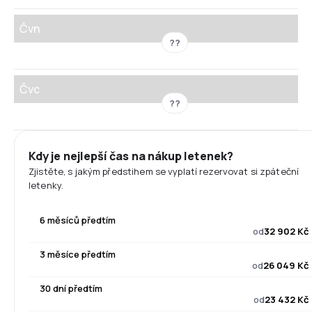
Čvn
??
Čvc
??
Kdy je nejlepší čas na nákup letenek?
Zjistěte, s jakým předstihem se vyplatí rezervovat si zpáteční
letenky.
6 měsíců předtím
od
32 902 Kč
3 měsíce předtím
od
26 049 Kč
30 dní předtím
od
23 432 Kč