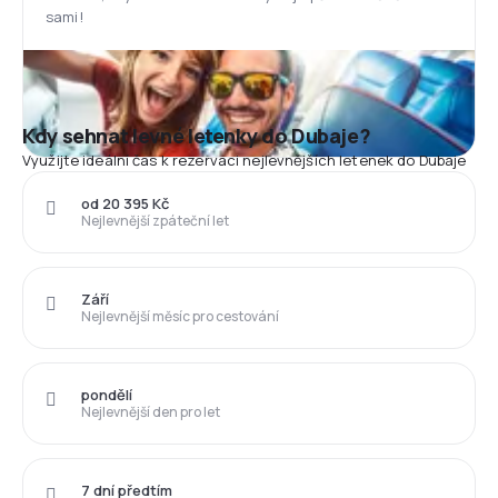
sami!
Kdy sehnat levné letenky do Dubaje?
Využijte ideální čas k rezervaci nejlevnějších letenek do Dubaje
od 20 395 Kč
Nejlevnější zpáteční let
Září
Nejlevnější měsíc pro cestování
pondělí
Nejlevnější den pro let
7 dní předtím