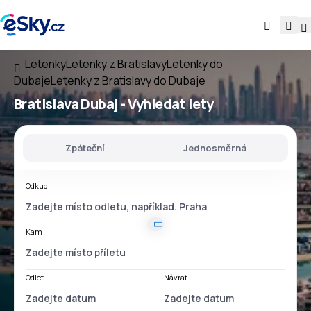
Letenky
Letenky z Bratislavy
Letenky do
Dubaje
Letenky z Bratislavy do Dubaje
Bratislava Dubaj
- Vyhledat lety
Zpáteční
Jednosměrná
Odkud
Kam
Odlet
Návrat