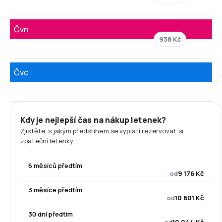
Čvn
938 Kč
Čvc
Kdy je nejlepší čas na nákup letenek?
Zjistěte, s jakým předstihem se vyplatí rezervovat si
zpáteční letenky.
6 měsíců předtím
od
9 176 Kč
3 měsíce předtím
od
10 601 Kč
30 dní předtím