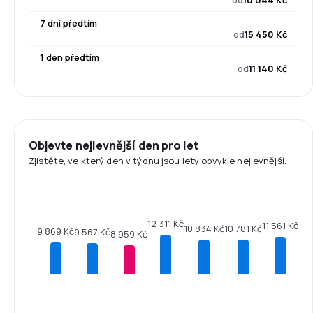
od
10 044 Kč
7 dní předtím
od
15 450 Kč
1 den předtím
od
11 140 Kč
Objevte nejlevnější den pro let
Zjistěte, ve který den v týdnu jsou lety obvykle nejlevnější.
12 311 Kč
11 561 Kč
10 834 Kč
10 781 Kč
9 869 Kč
9 567 Kč
8 959 Kč