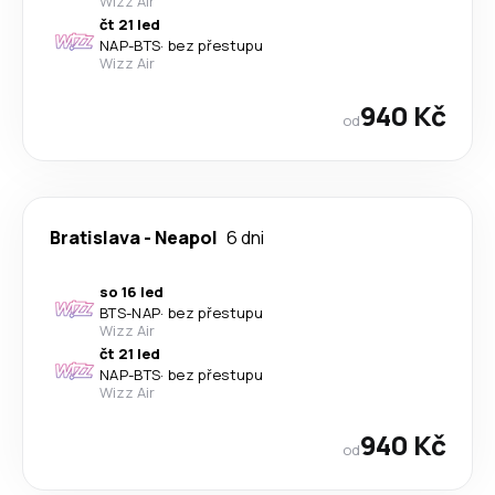
Wizz Air
čt 21 led
NAP
-
BTS
·
bez přestupu
Wizz Air
940 Kč
od
Bratislava
-
Neapol
6 dni
so 16 led
BTS
-
NAP
·
bez přestupu
Wizz Air
čt 21 led
NAP
-
BTS
·
bez přestupu
Wizz Air
940 Kč
od