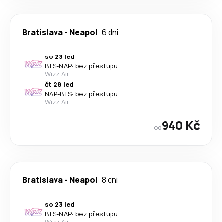
Bratislava
-
Neapol
6 dni
so 23 led
BTS
-
NAP
·
bez přestupu
Wizz Air
čt 28 led
NAP
-
BTS
·
bez přestupu
Wizz Air
940 Kč
od
Bratislava
-
Neapol
8 dni
so 23 led
BTS
-
NAP
·
bez přestupu
Wizz Air