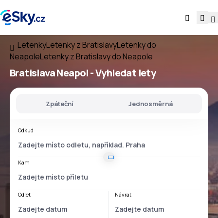
Letenky
Letenky z Bratislavy
Letenky do
Neapole
Letenky z Bratislavy do Neapole
Bratislava Neapol
- Vyhledat lety
Zpáteční
Jednosměrná
Odkud
Kam
Odlet
Návrat