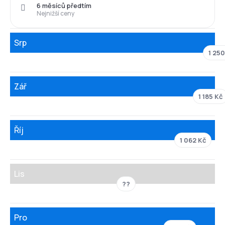
6 měsíců předtím
Nejnižší ceny
Srp
1 250
Zář
1 185 Kč
Říj
1 062 Kč
Lis
??
Pro