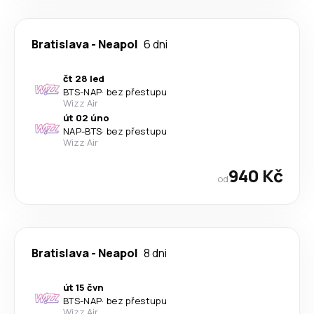
Bratislava
-
Neapol
6 dni
čt 28 led
BTS
-
NAP
·
bez přestupu
Wizz Air
út 02 úno
NAP
-
BTS
·
bez přestupu
Wizz Air
940 Kč
od
Bratislava
-
Neapol
8 dni
út 15 čvn
BTS
-
NAP
·
bez přestupu
Wizz Air