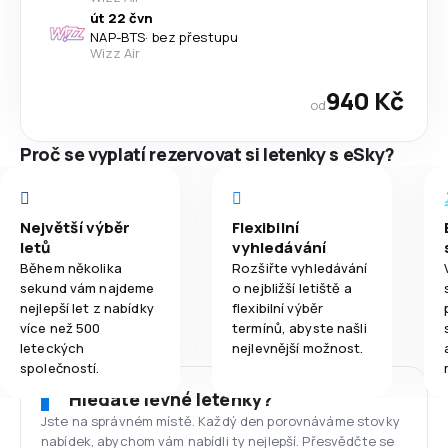
út 22 čvn
NAP
-
BTS
·
bez přestupu
Wizz Air
940 Kč
od
Proč se vyplatí rezervovat si letenky s eSky?
Největší výběr
Flexibilní
letů
vyhledávání
Během několika
Rozšiřte vyhledávání
sekund vám najdeme
o nejbližší letiště a
nejlepší let z nabídky
flexibilní výběr
více než 500
termínů, abyste našli
leteckých
nejlevnější možnost.
společností.
Hledáte levné letenky?
Jste na správném místě. Každý den porovnáváme stovky
nabídek, abychom vám nabídli ty nejlepší. Přesvědčte se