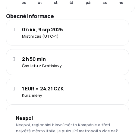
po
út
st
čt
pá
so
ne
Obecné informace
07:44, 9 srp 2026
Místní čas (UTC+1)
2 h 50 min
Čas letu z Bratislavy
1 EUR = 24.21 CZK
Kurz měny
Neapol
Neapol, regionální hlavní město Kampánie a třetí
největší město Itálie, je pulzující metropolí s více než