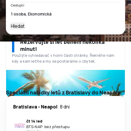
Cestující
Hledat
Rezervujte si let během několika
minut!
Použijte vyhledávač v horní části stránky. Řekněte nám
kdy a kam letíte a my se postaráme o zbytek.
Speciální nabídky letů z Bratislavy do Neapole
Bratislava
-
Neapol
8 dni
čt 14 led
BTS
-
NAP
·
bez přestupu