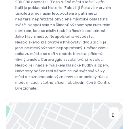
900 000 obyvateli. Toto rušné město ležící v jižní
Itálii je pokladnicí historie. Založili ji Řekové v prvním
tisíciletí před naším letopočtem a patří mezi
nejstarší nepřetržitě obydlené městské oblasti na
světě. Neapol byla za Římanů významným kulturním
centrem, kde se mísily řecké a římské společnosti.
Jako hlavní město Neapolského vévodství,
Neapolského království a Království dvou Sicílií je
jeho politický význam nepopiratelný. Uměleckému
odkazu města se daří v období baroka, přičemž
vlivný umělec Caravaggio vyvolal tvůrčí revoluci.
Neapol je i nadále majákem klasické hudby a opery.
Navzdory poškození během druhé světové války
město zaznamenalo významný ekonomický růst a
modernizaci, včetně zřízení obchodní čtvrti Centro
Direzionale.