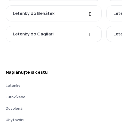
Letenky do Benátek
Letenk
Letenky do Cagliari
Letenk
Naplánujte si cestu
Letenky
Eurovíkend
Dovolená
Ubytování