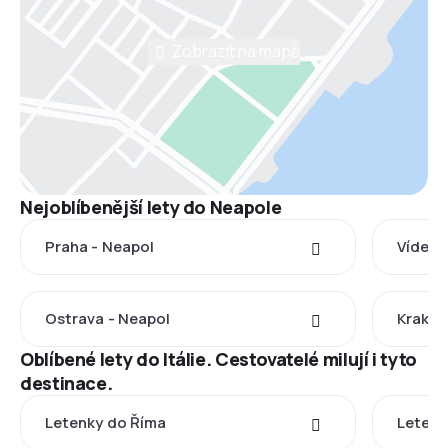
Zobrazit na mapě
Nejoblíbenější lety do Neapole
Praha - Neapol
Vídeň 
Ostrava - Neapol
Krakov
Oblíbené lety do Itálie. Cestovatelé milují i tyto
destinace.
Letenky do Říma
Letenk