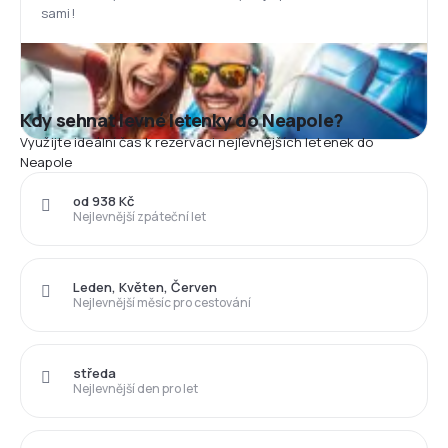
sami!
Kdy sehnat levné letenky do Neapole?
Využijte ideální čas k rezervaci nejlevnějších letenek do
Neapole
od 938 Kč
Nejlevnější zpáteční let
Leden, Květen, Červen
Nejlevnější měsíc pro cestování
středa
Nejlevnější den pro let