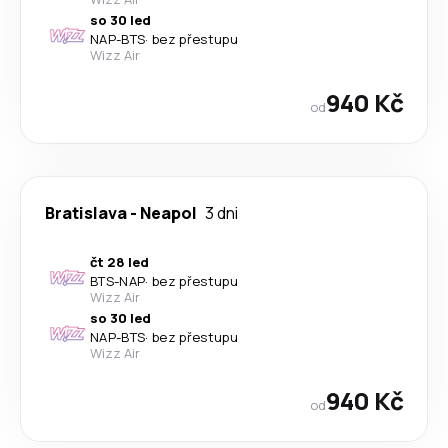
so 30 led
NAP
-
BTS
·
bez přestupu
Wizz Air
940 Kč
od
Bratislava
-
Neapol
3 dni
čt 28 led
BTS
-
NAP
·
bez přestupu
Wizz Air
so 30 led
NAP
-
BTS
·
bez přestupu
Wizz Air
940 Kč
od