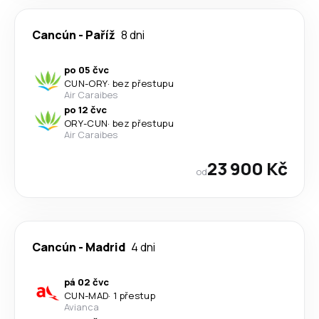
Cancún
-
Paříž
8 dni
po 05 čvc
CUN
-
ORY
·
bez přestupu
Air Caraibes
po 12 čvc
ORY
-
CUN
·
bez přestupu
Air Caraibes
23 900 Kč
od
Cancún
-
Madrid
4 dni
pá 02 čvc
CUN
-
MAD
·
1 přestup
Avianca