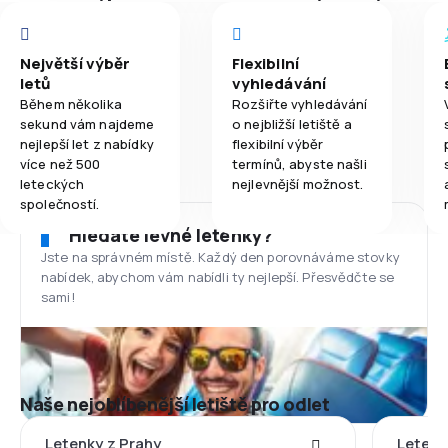
Největší výběr
Flexibilní
letů
vyhledávání
Během několika
Rozšiřte vyhledávání
sekund vám najdeme
o nejbližší letiště a
nejlepší let z nabídky
flexibilní výběr
více než 500
termínů, abyste našli
leteckých
nejlevnější možnost.
společností.
Hledáte levné letenky?
Jste na správném místě. Každý den porovnáváme stovky
nabídek, abychom vám nabídli ty nejlepší. Přesvědčte se
sami!
Naše nejoblíbenější letiště pro odlet
Letenky z Prahy
Letenk