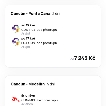
Cancún
-
Punta Cana
3 dni
so 15 kvě
CUN
-
PUJ
·
bez přestupu
Arajet
po 17 kvě
PUJ
-
CUN
·
bez přestupu
Arajet
7 243 Kč
od
Cancún
-
Medellín
4 dni
čt 01 čvc
CUN
-
MDE
·
bez přestupu
Avianca