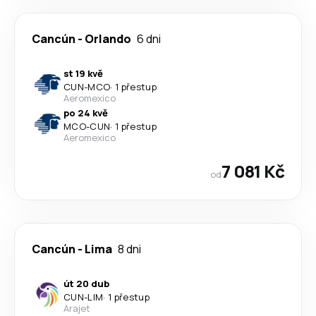
Cancún
-
Orlando
6 dni
st 19 kvě
CUN
-
MCO
·
1 přestup
Aeromexico
po 24 kvě
MCO
-
CUN
·
1 přestup
Aeromexico
7 081 Kč
od
Cancún
-
Lima
8 dni
út 20 dub
CUN
-
LIM
·
1 přestup
Arajet