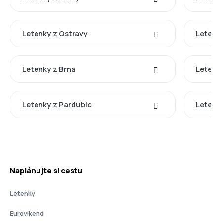
Letenky z Ostravy
Letenk
Letenky z Brna
Letenk
Letenky z Pardubic
Letenk
Naplánujte si cestu
Letenky
Eurovíkend