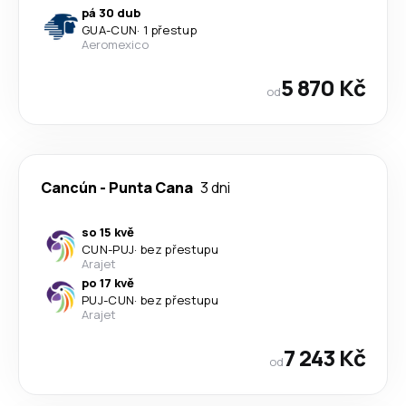
pá 30 dub
GUA
-
CUN
·
1 přestup
Aeromexico
5 870 Kč
od
Cancún
-
Punta Cana
3 dni
so 15 kvě
CUN
-
PUJ
·
bez přestupu
Arajet
po 17 kvě
PUJ
-
CUN
·
bez přestupu
Arajet
7 243 Kč
od