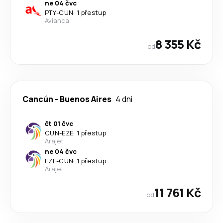
ne 04 čvc
PTY
-
CUN
·
1 přestup
Avianca
8 355 Kč
od
Cancún
-
Buenos Aires
4 dni
čt 01 čvc
CUN
-
EZE
·
1 přestup
Arajet
ne 04 čvc
EZE
-
CUN
·
1 přestup
Arajet
11 761 Kč
od