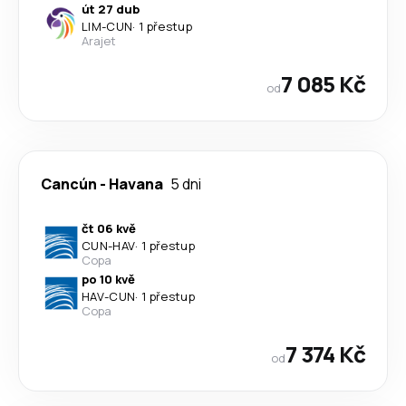
út 27 dub
LIM
-
CUN
·
1 přestup
Arajet
7 085 Kč
od
Cancún
-
Havana
5 dni
čt 06 kvě
CUN
-
HAV
·
1 přestup
Copa
po 10 kvě
HAV
-
CUN
·
1 přestup
Copa
7 374 Kč
od