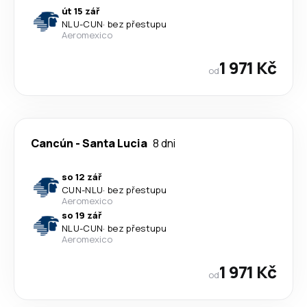
út 15 zář
NLU
-
CUN
·
bez přestupu
Aeromexico
1 971 Kč
od
Cancún
-
Santa Lucia
8 dni
so 12 zář
CUN
-
NLU
·
bez přestupu
Aeromexico
so 19 zář
NLU
-
CUN
·
bez přestupu
Aeromexico
1 971 Kč
od