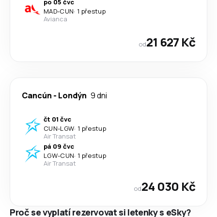
po 05 čvc
MAD
-
CUN
·
1 přestup
Avianca
21 627 Kč
od
Cancún
-
Londýn
9 dni
čt 01 čvc
CUN
-
LGW
·
1 přestup
Air Transat
pá 09 čvc
LGW
-
CUN
·
1 přestup
Air Transat
24 030 Kč
od
Proč se vyplatí rezervovat si letenky s eSky?