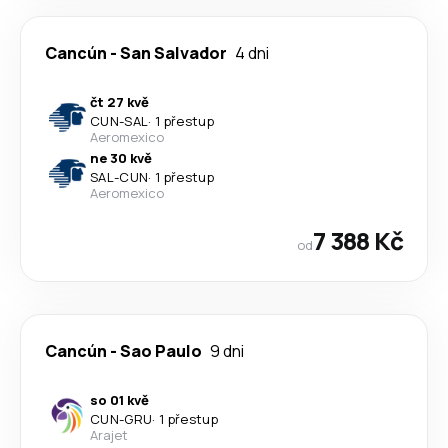
Cancún
-
San Salvador
4 dni
čt 27 kvě
CUN
-
SAL
·
1 přestup
Aeromexico
ne 30 kvě
SAL
-
CUN
·
1 přestup
Aeromexico
7 388 Kč
od
Cancún
-
Sao Paulo
9 dni
so 01 kvě
CUN
-
GRU
·
1 přestup
Arajet