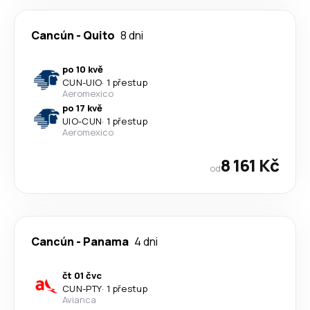
Cancún
-
Quito
8 dni
po 10 kvě
CUN
-
UIO
·
1 přestup
Aeromexico
po 17 kvě
UIO
-
CUN
·
1 přestup
Aeromexico
8 161 Kč
od
Cancún
-
Panama
4 dni
čt 01 čvc
CUN
-
PTY
·
1 přestup
Avianca