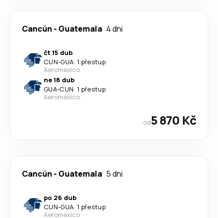
Cancún
-
Guatemala
4 dni
čt 15 dub
CUN
-
GUA
·
1 přestup
Aeromexico
ne 18 dub
GUA
-
CUN
·
1 přestup
Aeromexico
5 870 Kč
od
Cancún
-
Guatemala
5 dni
po 26 dub
CUN
-
GUA
·
1 přestup
Aeromexico