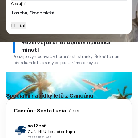
Cestující
Hledat
Rezervujte si let během několika
minut!
Použijte vyhledávač v horní části stránky. Řekněte nám
kdy a kam letíte a my se postaráme o zbytek.
Speciální nabídky letů z Cancúnu
Cancún
-
Santa Lucia
4 dni
so 12 zář
CUN
-
NLU
·
bez přestupu
Aeromexico