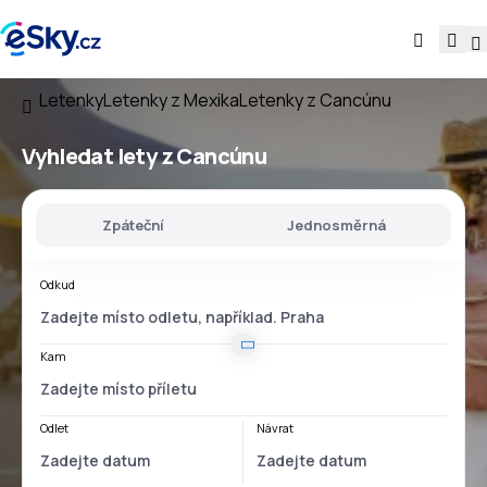
Letenky
Letenky z Mexika
Letenky z Cancúnu
Vyhledat lety
z Cancúnu
Zpáteční
Jednosměrná
Odkud
Kam
Odlet
Návrat