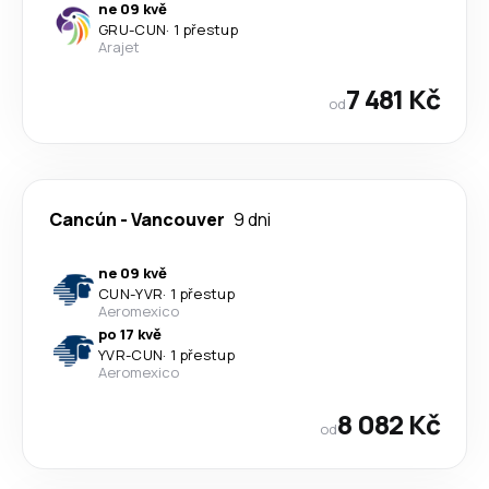
ne 09 kvě
GRU
-
CUN
·
1 přestup
Arajet
7 481 Kč
od
Cancún
-
Vancouver
9 dni
ne 09 kvě
CUN
-
YVR
·
1 přestup
Aeromexico
po 17 kvě
YVR
-
CUN
·
1 přestup
Aeromexico
8 082 Kč
od