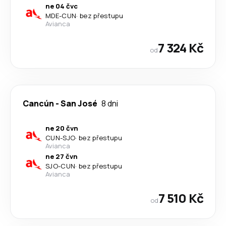
ne 04 čvc
MDE
-
CUN
·
bez přestupu
Avianca
7 324 Kč
od
Cancún
-
San José
8 dni
ne 20 čvn
CUN
-
SJO
·
bez přestupu
Avianca
ne 27 čvn
SJO
-
CUN
·
bez přestupu
Avianca
7 510 Kč
od