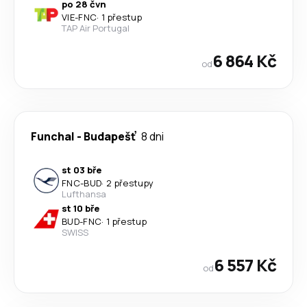
po 28 čvn
VIE
-
FNC
·
1 přestup
TAP Air Portugal
6 864 Kč
od
Funchal
-
Budapešť
8 dni
st 03 bře
FNC
-
BUD
·
2 přestupy
Lufthansa
st 10 bře
BUD
-
FNC
·
1 přestup
SWISS
6 557 Kč
od