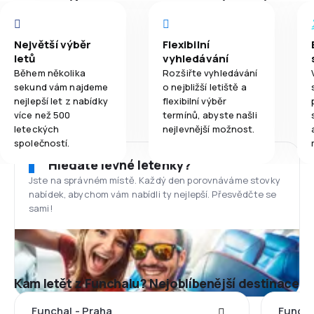
Největší výběr
Flexibilní
letů
vyhledávání
Během několika
Rozšiřte vyhledávání
sekund vám najdeme
o nejbližší letiště a
nejlepší let z nabídky
flexibilní výběr
více než 500
termínů, abyste našli
leteckých
nejlevnější možnost.
společností.
Hledáte levné letenky?
Jste na správném místě. Každý den porovnáváme stovky
nabídek, abychom vám nabídli ty nejlepší. Přesvědčte se
sami!
Kam letět z Funchalu? Nejoblíbenější destinace
Funchal - Praha
Funcha