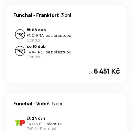
Funchal
-
Frankfurt
3 dni
čt 08 dub
FNC
-
FRA
·
bez přestupu
Condor
so 10 dub
FRA
-
FNC
·
bez přestupu
Condor
6 451 Kč
od
Funchal
-
Vídeň
5 dni
čt 24 čvn
FNC
-
VIE
·
1 přestup
TAP Air Portugal