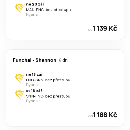
ne 20 zář
MAN
-
FNC
·
bez přestupu
Ryanair
1 139 Kč
od
Funchal
-
Shannon
4 dni
ne 13 zář
FNC
-
SNN
·
bez přestupu
Ryanair
st 16 zář
SNN
-
FNC
·
bez přestupu
Ryanair
1 188 Kč
od