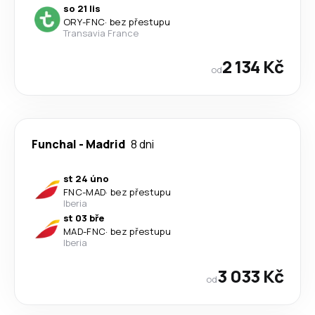
so 21 lis
ORY
-
FNC
·
bez přestupu
Transavia France
2 134 Kč
od
Funchal
-
Madrid
8 dni
st 24 úno
FNC
-
MAD
·
bez přestupu
Iberia
st 03 bře
MAD
-
FNC
·
bez přestupu
Iberia
3 033 Kč
od