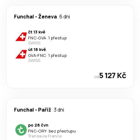
Funchal
-
Ženeva
6 dni
čt 13 kvě
FNC
-
GVA
·
1 přestup
SWISS
út 18 kvě
GVA
-
FNC
·
1 přestup
SWISS
5 127 Kč
od
Funchal
-
Paříž
3 dni
po 28 čvn
FNC
-
ORY
·
bez přestupu
Transavia France