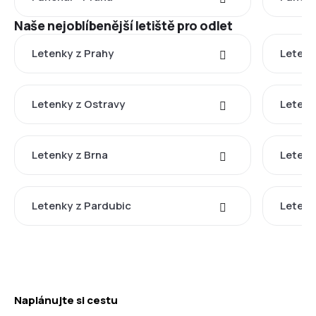
Naše nejoblíbenější letiště pro odlet
Letenky z Prahy
Letenk
Letenky z Ostravy
Letenk
Letenky z Brna
Letenk
Letenky z Pardubic
Letenk
Naplánujte si cestu