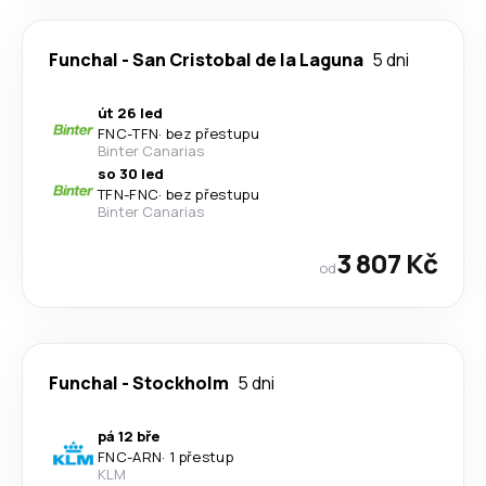
Funchal
-
San Cristobal de la Laguna
5 dni
út 26 led
FNC
-
TFN
·
bez přestupu
Binter Canarias
so 30 led
TFN
-
FNC
·
bez přestupu
Binter Canarias
3 807 Kč
od
Funchal
-
Stockholm
5 dni
pá 12 bře
FNC
-
ARN
·
1 přestup
KLM