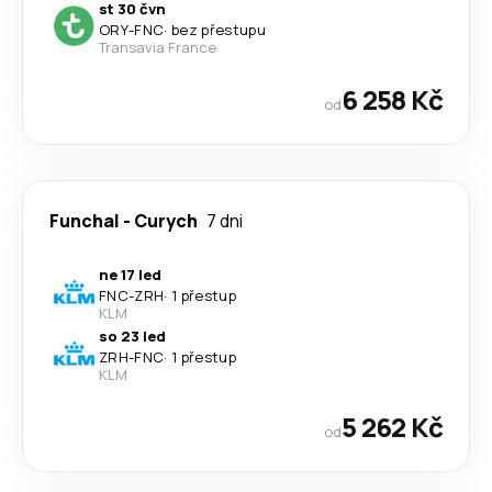
st 30 čvn
ORY
-
FNC
·
bez přestupu
Transavia France
6 258 Kč
od
Funchal
-
Curych
7 dni
ne 17 led
FNC
-
ZRH
·
1 přestup
KLM
so 23 led
ZRH
-
FNC
·
1 přestup
KLM
5 262 Kč
od