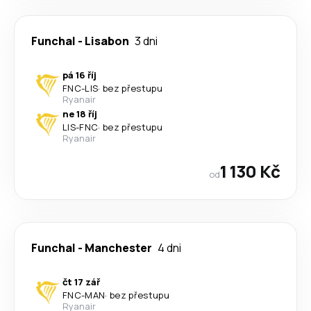
Funchal
-
Lisabon
3 dni
pá 16 říj
FNC
-
LIS
·
bez přestupu
Ryanair
ne 18 říj
LIS
-
FNC
·
bez přestupu
Ryanair
1 130 Kč
od
Funchal
-
Manchester
4 dni
čt 17 zář
FNC
-
MAN
·
bez přestupu
Ryanair