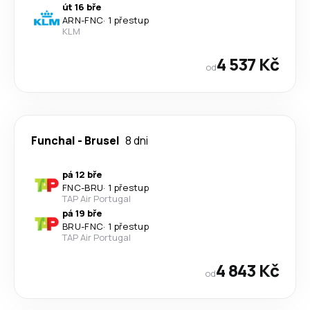
út 16 bře
ARN
-
FNC
·
1 přestup
KLM
4 537 Kč
od
Funchal
-
Brusel
8 dni
pá 12 bře
FNC
-
BRU
·
1 přestup
TAP Air Portugal
pá 19 bře
BRU
-
FNC
·
1 přestup
TAP Air Portugal
4 843 Kč
od