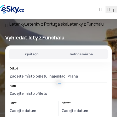
Letenky
Letenky z Portugalska
Letenky z Funchalu
Vyhledat lety
z Funchalu
Zpáteční
Jednosměrná
Odkud
Kam
Odlet
Návrat