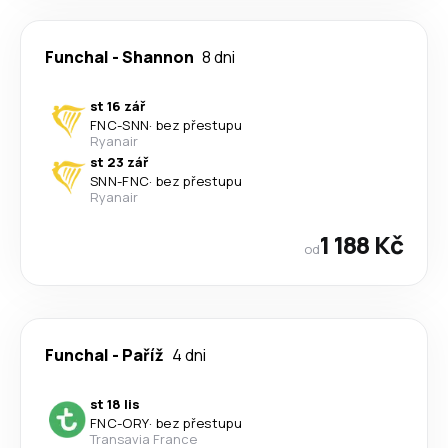
Funchal
-
Shannon
8 dni
st 16 zář
FNC
-
SNN
·
bez přestupu
Ryanair
st 23 zář
SNN
-
FNC
·
bez přestupu
Ryanair
1 188 Kč
od
Funchal
-
Paříž
4 dni
st 18 lis
FNC
-
ORY
·
bez přestupu
Transavia France