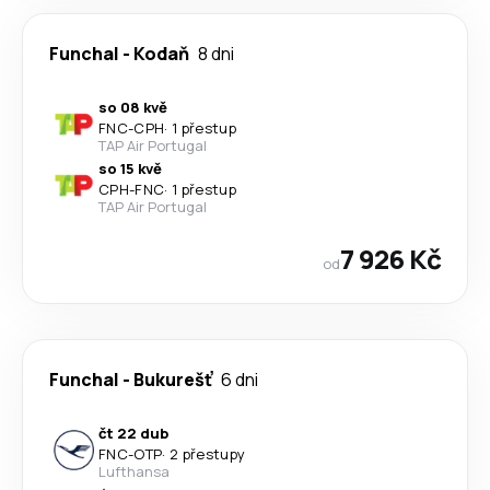
Funchal
-
Kodaň
8 dni
so 08 kvě
FNC
-
CPH
·
1 přestup
TAP Air Portugal
so 15 kvě
CPH
-
FNC
·
1 přestup
TAP Air Portugal
7 926 Kč
od
Funchal
-
Bukurešť
6 dni
čt 22 dub
FNC
-
OTP
·
2 přestupy
Lufthansa