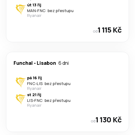
út 13 říj
MAN
-
FNC
·
bez přestupu
Ryanair
1 115 Kč
od
Funchal
-
Lisabon
6 dni
pá 16 říj
FNC
-
LIS
·
bez přestupu
Ryanair
st 21 říj
LIS
-
FNC
·
bez přestupu
Ryanair
1 130 Kč
od