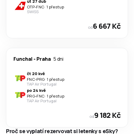
út 27 dub
OTP
-
FNC
·
1 přestup
SWISS
6 667 Kč
od
Funchal
-
Praha
5 dni
čt 20 kvě
FNC
-
PRG
·
1 přestup
TAP Air Portugal
po 24 kvě
PRG
-
FNC
·
1 přestup
TAP Air Portugal
9 182 Kč
od
Proč se vyplatí rezervovat si letenky s eSky?