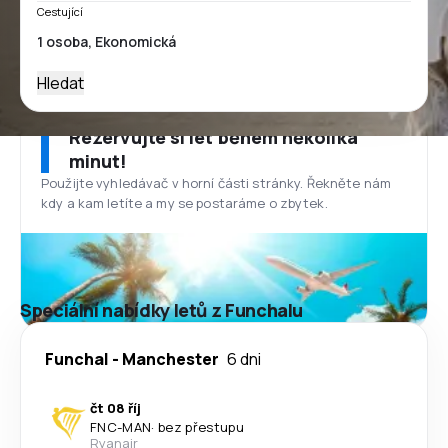
Cestující
Hledat
Rezervujte si let během několika
minut!
Použijte vyhledávač v horní části stránky. Řekněte nám
kdy a kam letíte a my se postaráme o zbytek.
Speciální nabídky letů z Funchalu
Funchal
-
Manchester
6 dni
čt 08 říj
FNC
-
MAN
·
bez přestupu
Ryanair