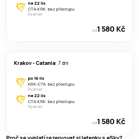
ne 22 lis
CTA
-
KRK
·
bez přestupu
Ryanair
1 580 Kč
od
Krakov
-
Catania
7 dni
po 16 lis
KRK
-
CTA
·
bez přestupu
Ryanair
ne 22 lis
CTA
-
KRK
·
bez přestupu
Ryanair
1 580 Kč
od
Proč se vyplatí rezervovat si letenky s eSky?