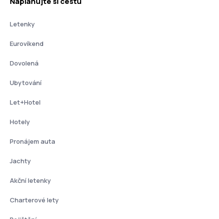
Naplánujte si cestu
Letenky
Eurovíkend
Dovolená
Ubytování
Let+Hotel
Hotely
Pronájem auta
Jachty
Akční letenky
Charterové lety