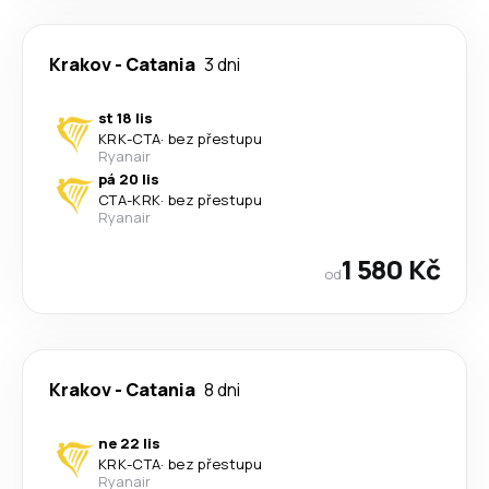
Krakov
-
Catania
3 dni
st 18 lis
KRK
-
CTA
·
bez přestupu
Ryanair
pá 20 lis
CTA
-
KRK
·
bez přestupu
Ryanair
1 580 Kč
od
Krakov
-
Catania
8 dni
ne 22 lis
KRK
-
CTA
·
bez přestupu
Ryanair