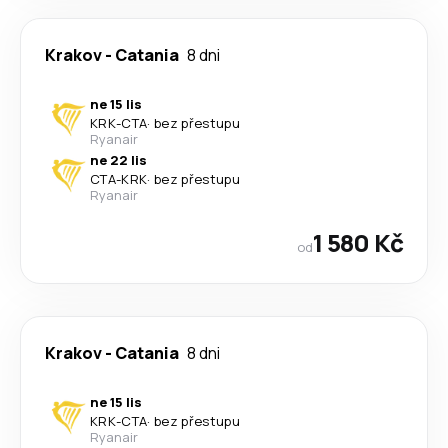
Krakov
-
Catania
8 dni
ne 15 lis
KRK
-
CTA
·
bez přestupu
Ryanair
ne 22 lis
CTA
-
KRK
·
bez přestupu
Ryanair
1 580 Kč
od
Krakov
-
Catania
8 dni
ne 15 lis
KRK
-
CTA
·
bez přestupu
Ryanair