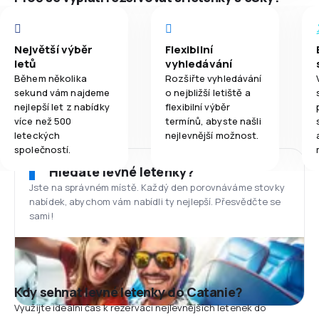
Největší výběr
Flexibilní
letů
vyhledávání
Během několika
Rozšiřte vyhledávání
sekund vám najdeme
o nejbližší letiště a
nejlepší let z nabídky
flexibilní výběr
více než 500
termínů, abyste našli
leteckých
nejlevnější možnost.
společností.
Hledáte levné letenky?
Jste na správném místě. Každý den porovnáváme stovky
nabídek, abychom vám nabídli ty nejlepší. Přesvědčte se
sami!
Kdy sehnat levné letenky do Catanie?
Využijte ideální čas k rezervaci nejlevnějších letenek do