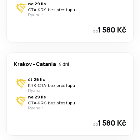
ne 29 lis
CTA
-
KRK
·
bez přestupu
Ryanair
1 580 Kč
od
Krakov
-
Catania
4 dni
čt 26 lis
KRK
-
CTA
·
bez přestupu
Ryanair
ne 29 lis
CTA
-
KRK
·
bez přestupu
Ryanair
1 580 Kč
od