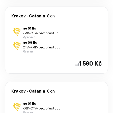
Krakov
-
Catania
8 dni
ne 01 lis
KRK
-
CTA
·
bez přestupu
Ryanair
ne 08 lis
CTA
-
KRK
·
bez přestupu
Ryanair
1 580 Kč
od
Krakov
-
Catania
8 dni
ne 01 lis
KRK
-
CTA
·
bez přestupu
Ryanair