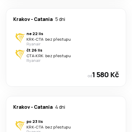
Krakov
-
Catania
5 dni
ne 22 lis
KRK
-
CTA
·
bez přestupu
Ryanair
čt 26 lis
CTA
-
KRK
·
bez přestupu
Ryanair
1 580 Kč
od
Krakov
-
Catania
4 dni
po 23 lis
KRK
-
CTA
·
bez přestupu
Ryanair