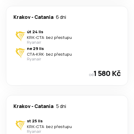
Krakov
-
Catania
6 dni
út 24 lis
KRK
-
CTA
·
bez přestupu
Ryanair
ne 29 lis
CTA
-
KRK
·
bez přestupu
Ryanair
1 580 Kč
od
Krakov
-
Catania
5 dni
st 25 lis
KRK
-
CTA
·
bez přestupu
Ryanair