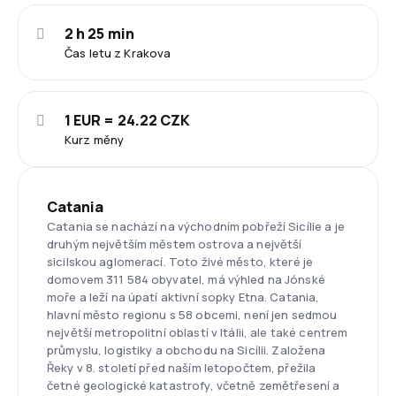
2 h 25 min
Čas letu z Krakova
1 EUR = 24.22 CZK
Kurz měny
Catania
Catania se nachází na východním pobřeží Sicílie a je
druhým největším městem ostrova a největší
sicilskou aglomerací. Toto živé město, které je
domovem 311 584 obyvatel, má výhled na Jónské
moře a leží na úpatí aktivní sopky Etna. Catania,
hlavní město regionu s 58 obcemi, není jen sedmou
největší metropolitní oblastí v Itálii, ale také centrem
průmyslu, logistiky a obchodu na Sicílii. Založena
Řeky v 8. století před naším letopočtem, přežila
četné geologické katastrofy, včetně zemětřesení a