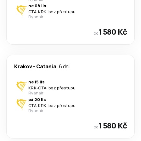
ne 08 lis
CTA
-
KRK
·
bez přestupu
Ryanair
1 580 Kč
od
Krakov
-
Catania
6 dni
ne 15 lis
KRK
-
CTA
·
bez přestupu
Ryanair
pá 20 lis
CTA
-
KRK
·
bez přestupu
Ryanair
1 580 Kč
od