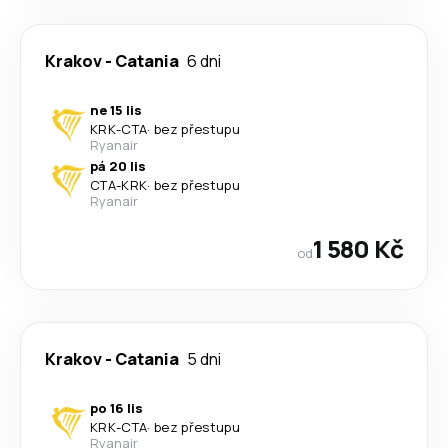
Krakov
-
Catania
6 dni
ne 15 lis
KRK
-
CTA
·
bez přestupu
Ryanair
pá 20 lis
CTA
-
KRK
·
bez přestupu
Ryanair
1 580 Kč
od
Krakov
-
Catania
5 dni
po 16 lis
KRK
-
CTA
·
bez přestupu
Ryanair