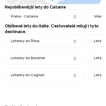
Nejoblíbenější lety do Catanie
Praha - Catania
Vídeň 
Oblíbené lety do Itálie. Cestovatelé milují i tyto
destinace.
Letenky do Říma
Letenk
Letenky do Benátek
Letenk
Letenky do Cagliari
Letenk