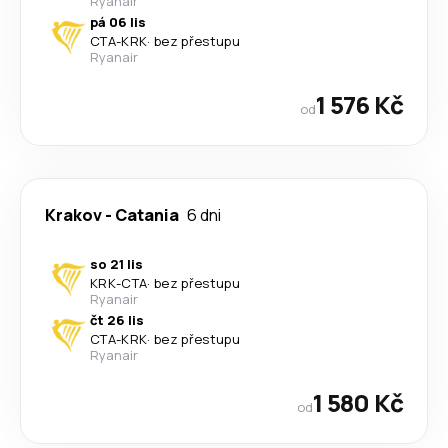
Ryanair
pá 06 lis
CTA
-
KRK
·
bez přestupu
Ryanair
1 576 Kč
od
Krakov
-
Catania
6 dni
so 21 lis
KRK
-
CTA
·
bez přestupu
Ryanair
čt 26 lis
CTA
-
KRK
·
bez přestupu
Ryanair
1 580 Kč
od