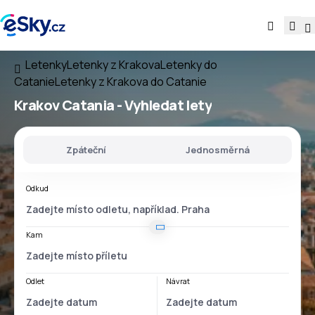
Letenky
Letenky z Krakova
Letenky do
Catanie
Letenky z Krakova do Catanie
Krakov Catania
- Vyhledat lety
Zpáteční
Jednosměrná
Odkud
Kam
Odlet
Návrat