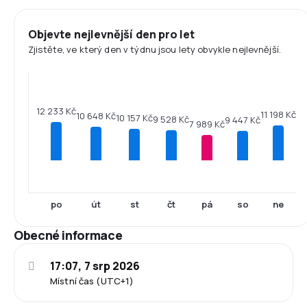
Objevte nejlevnější den pro let
Zjistěte, ve který den v týdnu jsou lety obvykle nejlevnější.
12 233 Kč
11 198 Kč
10 648 Kč
10 157 Kč
9 528 Kč
9 447 Kč
7 989 Kč
po
út
st
čt
pá
so
ne
Obecné informace
17:07, 7 srp 2026
Místní čas (UTC+1)