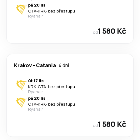
pá 20 lis
CTA
-
KRK
·
bez přestupu
Ryanair
1 580 Kč
od
Krakov
-
Catania
4 dni
út 17 lis
KRK
-
CTA
·
bez přestupu
Ryanair
pá 20 lis
CTA
-
KRK
·
bez přestupu
Ryanair
1 580 Kč
od