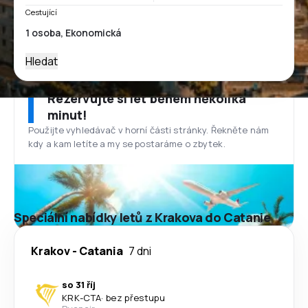
Cestující
Hledat
Rezervujte si let během několika
minut!
Použijte vyhledávač v horní části stránky. Řekněte nám
kdy a kam letíte a my se postaráme o zbytek.
Speciální nabídky letů z Krakova do Catanie
Krakov
-
Catania
7 dni
so 31 říj
KRK
-
CTA
·
bez přestupu