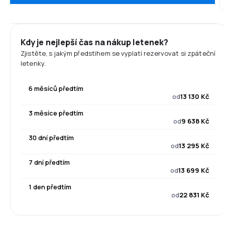
Kdy je nejlepší čas na nákup letenek?
Zjistěte, s jakým předstihem se vyplatí rezervovat si zpáteční
letenky.
6 měsíců předtím
od
13 130 Kč
3 měsíce předtím
od
9 638 Kč
30 dní předtím
od
13 295 Kč
7 dní předtím
od
13 699 Kč
1 den předtím
od
22 831 Kč