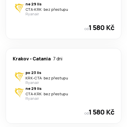
ne 29 lis
CTA
-
KRK
·
bez přestupu
Ryanair
1 580 Kč
od
Krakov
-
Catania
7 dni
po 23 lis
KRK
-
CTA
·
bez přestupu
Ryanair
ne 29 lis
CTA
-
KRK
·
bez přestupu
Ryanair
1 580 Kč
od