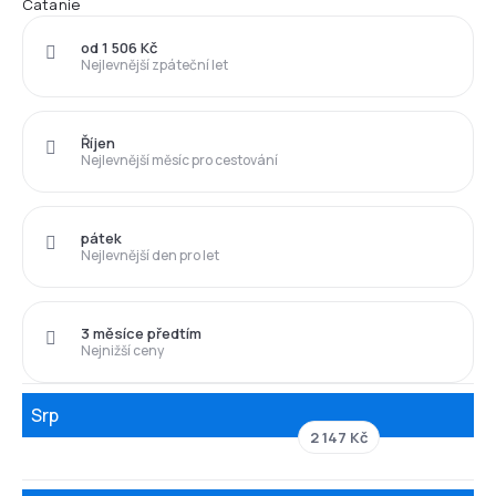
Catanie
od 1 506 Kč
Nejlevnější zpáteční let
Říjen
Nejlevnější měsíc pro cestování
pátek
Nejlevnější den pro let
3 měsíce předtím
Nejnižší ceny
Srp
2 147 Kč