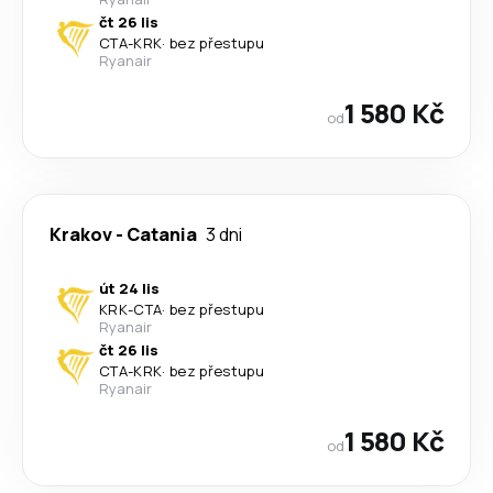
čt 26 lis
CTA
-
KRK
·
bez přestupu
Ryanair
1 580 Kč
od
Krakov
-
Catania
3 dni
út 24 lis
KRK
-
CTA
·
bez přestupu
Ryanair
čt 26 lis
CTA
-
KRK
·
bez přestupu
Ryanair
1 580 Kč
od