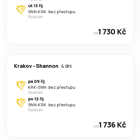
út 13 říj
SNN
-
KRK
·
bez přestupu
Ryanair
1 730 Kč
od
Krakov
-
Shannon
4 dni
pá 09 říj
KRK
-
SNN
·
bez přestupu
Ryanair
po 12 říj
SNN
-
KRK
·
bez přestupu
Ryanair
1 736 Kč
od