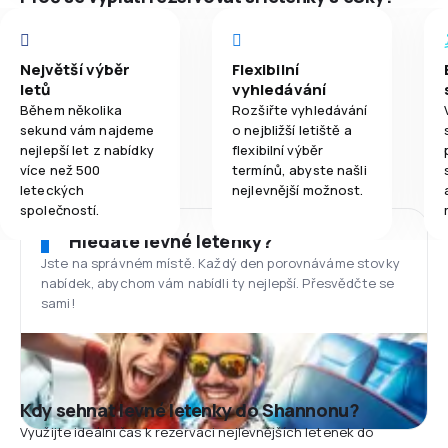
Největší výběr
Flexibilní
letů
vyhledávání
Během několika
Rozšiřte vyhledávání
sekund vám najdeme
o nejbližší letiště a
nejlepší let z nabídky
flexibilní výběr
více než 500
termínů, abyste našli
leteckých
nejlevnější možnost.
společností.
Hledáte levné letenky?
Jste na správném místě. Každý den porovnáváme stovky
nabídek, abychom vám nabídli ty nejlepší. Přesvědčte se
sami!
Kdy sehnat levné letenky do Shannonu?
Využijte ideální čas k rezervaci nejlevnějších letenek do