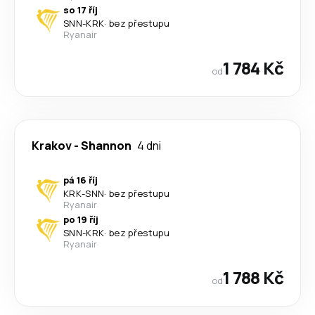
so 17 říj
SNN
-
KRK
·
bez přestupu
Ryanair
1 784 Kč
od
Krakov
-
Shannon
4 dni
pá 16 říj
KRK
-
SNN
·
bez přestupu
Ryanair
po 19 říj
SNN
-
KRK
·
bez přestupu
Ryanair
1 788 Kč
od