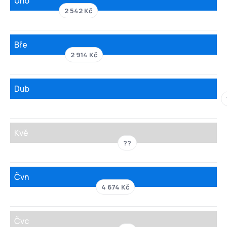
Úno
2 542 Kč
Bře
2 914 Kč
Dub
Kvě
??
Čvn
4 674 Kč
Čvc