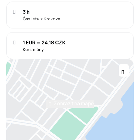
3 h
Čas letu z Krakova
1 EUR = 24.18 CZK
Kurz měny
Zobrazit na mapě