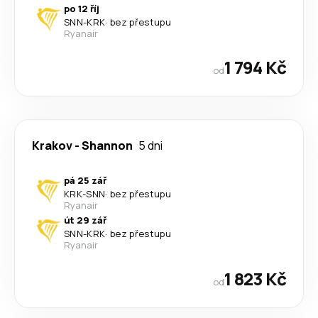
po 12 říj
SNN
-
KRK
·
bez přestupu
Ryanair
1 794 Kč
od
Krakov
-
Shannon
5 dni
pá 25 zář
KRK
-
SNN
·
bez přestupu
Ryanair
út 29 zář
SNN
-
KRK
·
bez přestupu
Ryanair
1 823 Kč
od