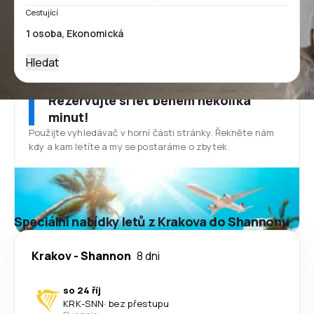
Cestující
Hledat
Rezervujte si let během několika
minut!
Použijte vyhledávač v horní části stránky. Řekněte nám
kdy a kam letíte a my se postaráme o zbytek.
Speciální nabídky letů z Krakova do Shannonu
Krakov
-
Shannon
8 dni
so 24 říj
KRK
-
SNN
·
bez přestupu