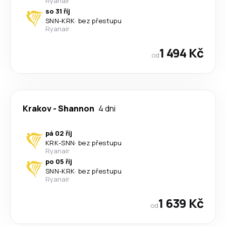
Ryanair
so 31 říj
SNN
-
KRK
·
bez přestupu
Ryanair
1 494 Kč
od
Krakov
-
Shannon
4 dni
pá 02 říj
KRK
-
SNN
·
bez přestupu
Ryanair
po 05 říj
SNN
-
KRK
·
bez přestupu
Ryanair
1 639 Kč
od