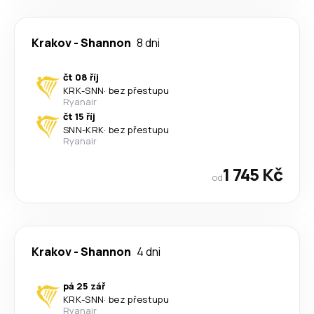
Krakov
-
Shannon
8 dni
čt 08 říj
KRK
-
SNN
·
bez přestupu
Ryanair
čt 15 říj
SNN
-
KRK
·
bez přestupu
Ryanair
1 745 Kč
od
Krakov
-
Shannon
4 dni
pá 25 zář
KRK
-
SNN
·
bez přestupu
Ryanair