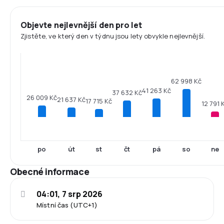
Objevte nejlevnější den pro let
Zjistěte, ve který den v týdnu jsou lety obvykle nejlevnější.
62 998 Kč
41 263 Kč
37 632 Kč
26 009 Kč
21 637 Kč
17 715 Kč
12 791 
po
út
st
čt
pá
so
ne
Obecné informace
04:01, 7 srp 2026
Místní čas (UTC+1)