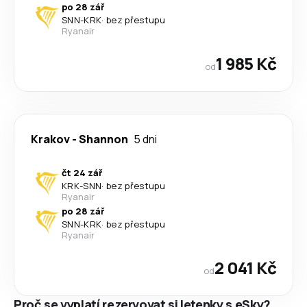
po 28 zář
SNN
-
KRK
·
bez přestupu
Ryanair
1 985 Kč
od
Krakov
-
Shannon
5 dni
čt 24 zář
KRK
-
SNN
·
bez přestupu
Ryanair
po 28 zář
SNN
-
KRK
·
bez přestupu
Ryanair
2 041 Kč
od
Proč se vyplatí rezervovat si letenky s eSky?