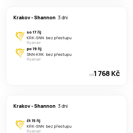
Krakov
-
Shannon
3 dni
so 17 říj
KRK
-
SNN
·
bez přestupu
Ryanair
po 19 říj
SNN
-
KRK
·
bez přestupu
Ryanair
1 768 Kč
od
Krakov
-
Shannon
3 dni
čt 15 říj
KRK
-
SNN
·
bez přestupu
Ryanair