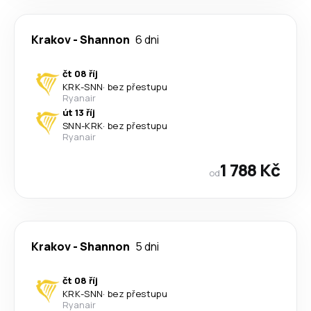
Krakov
-
Shannon
6 dni
čt 08 říj
KRK
-
SNN
·
bez přestupu
Ryanair
út 13 říj
SNN
-
KRK
·
bez přestupu
Ryanair
1 788 Kč
od
Krakov
-
Shannon
5 dni
čt 08 říj
KRK
-
SNN
·
bez přestupu
Ryanair