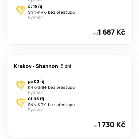
čt 15 říj
SNN
-
KRK
·
bez přestupu
Ryanair
1 687 Kč
od
Krakov
-
Shannon
5 dni
pá 02 říj
KRK
-
SNN
·
bez přestupu
Ryanair
út 06 říj
SNN
-
KRK
·
bez přestupu
Ryanair
1 730 Kč
od