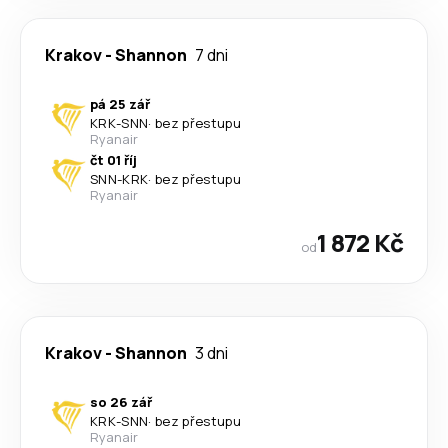
Krakov
-
Shannon
7 dni
pá 25 zář
KRK
-
SNN
·
bez přestupu
Ryanair
čt 01 říj
SNN
-
KRK
·
bez přestupu
Ryanair
1 872 Kč
od
Krakov
-
Shannon
3 dni
so 26 zář
KRK
-
SNN
·
bez přestupu
Ryanair