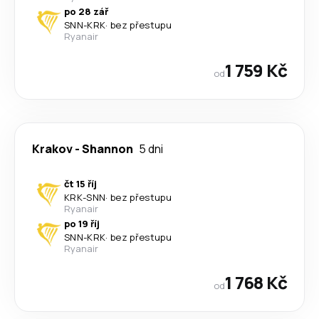
po 28 zář
SNN
-
KRK
·
bez přestupu
Ryanair
1 759 Kč
od
Krakov
-
Shannon
5 dni
čt 15 říj
KRK
-
SNN
·
bez přestupu
Ryanair
po 19 říj
SNN
-
KRK
·
bez přestupu
Ryanair
1 768 Kč
od