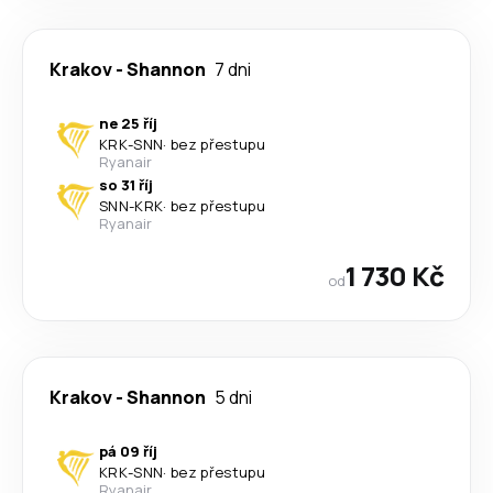
Krakov
-
Shannon
7 dni
ne 25 říj
KRK
-
SNN
·
bez přestupu
Ryanair
so 31 říj
SNN
-
KRK
·
bez přestupu
Ryanair
1 730 Kč
od
Krakov
-
Shannon
5 dni
pá 09 říj
KRK
-
SNN
·
bez přestupu
Ryanair