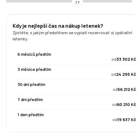
??
Kdy je nejlepší čas na nákup letenek?
Zjistěte, s jakým předstihem se vyplatí rezervovat si zpáteční
letenky.
6 měsíců předtím
od
33 302 Kč
3 měsíce předtím
od
24 295 Kč
30 dní předtím
od
56 212 Kč
7 dní předtím
od
60 210 Kč
1 den předtím
od
19 637 Kč