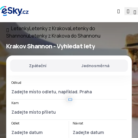
Letenky
Letenky z Krakova
Letenky do
Shannonu
Letenky z Krakova do Shannonu
Krakov Shannon
- Vyhledat lety
Zpáteční
Jednosměrná
Odkud
Kam
Odlet
Návrat