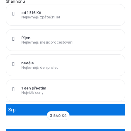
Shannonu
od 1 516 Kč
Nejlevnější zpáteční let
Říjen
Nejlevnější měsíc pro cestování
neděle
Nejlevnější den pro let
1 den předtím
Nejnižší ceny
Srp
3 840 Kč