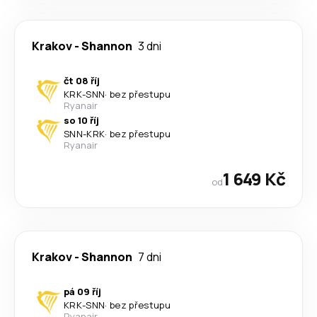
Krakov
-
Shannon
3 dni
čt 08 říj
KRK
-
SNN
·
bez přestupu
Ryanair
so 10 říj
SNN
-
KRK
·
bez přestupu
Ryanair
1 649 Kč
od
Krakov
-
Shannon
7 dni
pá 09 říj
KRK
-
SNN
·
bez přestupu
Ryanair