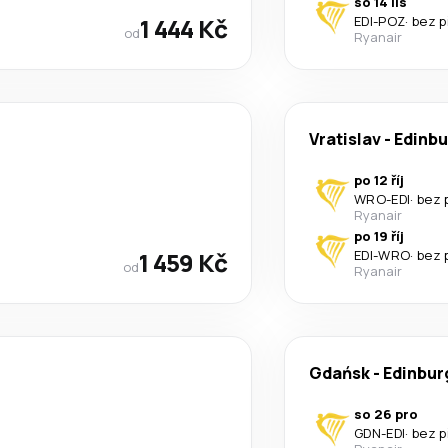
so 14 lis
1 444 Kč
EDI
-
POZ
·
bez p
od
Ryanair
Vratislav
-
Edinbu
po 12 říj
WRO
-
EDI
·
bez 
Ryanair
po 19 říj
1 459 Kč
EDI
-
WRO
·
bez 
od
Ryanair
Gdańsk
-
Edinbur
so 26 pro
GDN
-
EDI
·
bez p