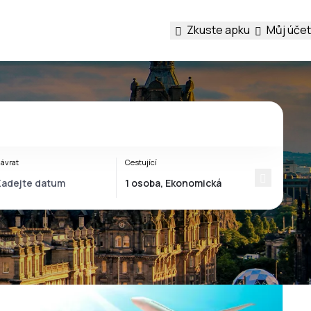
Zkuste apku
Můj účet
ávrat
Cestující