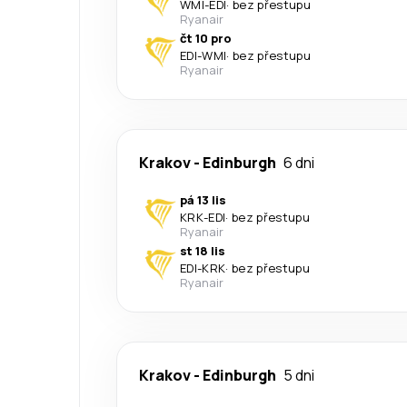
WMI
-
EDI
·
bez přestupu
Ryanair
čt 10 pro
EDI
-
WMI
·
bez přestupu
Ryanair
Krakov
-
Edinburgh
6 dni
pá 13 lis
KRK
-
EDI
·
bez přestupu
Ryanair
st 18 lis
EDI
-
KRK
·
bez přestupu
Ryanair
Krakov
-
Edinburgh
5 dni