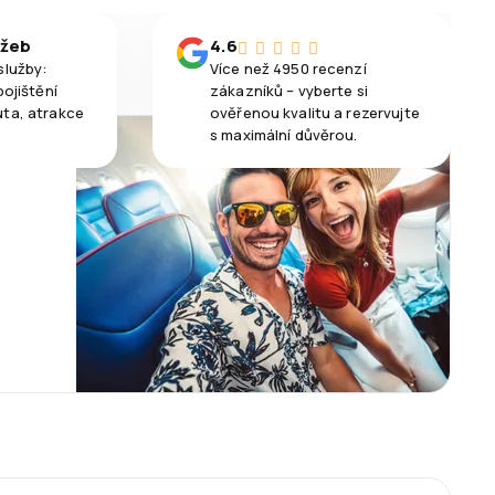
užeb
4.6
služby:
Více než 4950 recenzí
pojištění
zákazníků – vyberte si
uta, atrakce
ověřenou kvalitu a rezervujte
s maximální důvěrou.