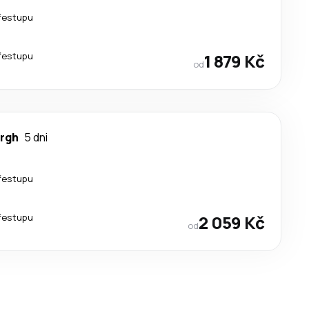
řestupu
řestupu
1 879 Kč
od
rgh
5 dni
řestupu
řestupu
2 059 Kč
od