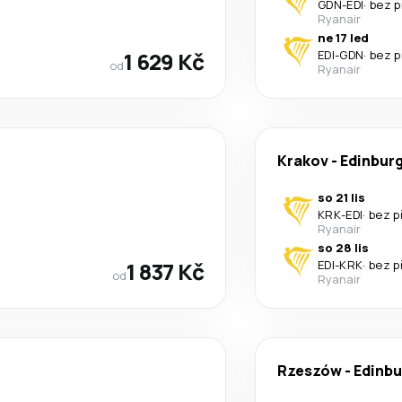
GDN
-
EDI
·
bez p
Ryanair
ne 17 led
1 629 Kč
EDI
-
GDN
·
bez p
od
Ryanair
Krakov
-
Edinbur
so 21 lis
KRK
-
EDI
·
bez p
Ryanair
so 28 lis
1 837 Kč
EDI
-
KRK
·
bez p
od
Ryanair
Rzeszów
-
Edinbu