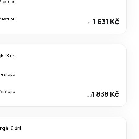
řestupu
řestupu
1 631 Kč
od
gh
8 dni
řestupu
řestupu
1 838 Kč
od
rgh
8 dni