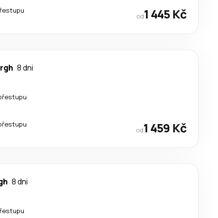
řestupu
1 445 Kč
od
rgh
8 dni
přestupu
přestupu
1 459 Kč
od
gh
8 dni
řestupu