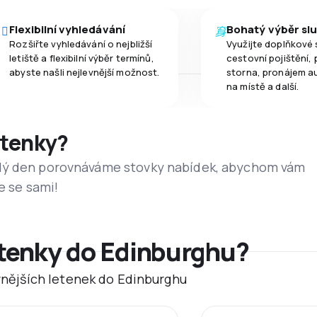
Flexibilní vyhledávání
Bohatý výběr sl
Rozšiřte vyhledávání o nejbližší
Využijte doplňkové 
letiště a flexibilní výběr termínů,
cestovní pojištění, 
abyste našli nejlevnější možnost.
storna, pronájem a
na místě a další.
etenky?
dý den porovnáváme stovky nabídek, abychom vám
e se sami!
etenky do Edinburghu?
evnějších letenek do Edinburghu