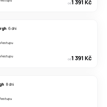
řestupu
1 391 Kč
od
rgh
6 dni
přestupu
přestupu
1 391 Kč
od
gh
8 dni
řestupu