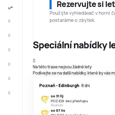
Rezervujte si l
All-
inclusive
Použijte vyhledávač v horní č
postaráme o zbytek.
Eurovíkend
Ubytování
Speciální nabídky l
Akční
letenky
Zkompletujte
Na této trase nejsou žádné lety
vaši cestu
Podívejte se na další nabídky, které by vás 
Tipy a
inspirace
Poznaň
-
Edinburgh
8 dni
Zákaznický
servis
so 31 říj
POZ
-
EDI
·
bez přestupu
Ryanair
so 07 lis