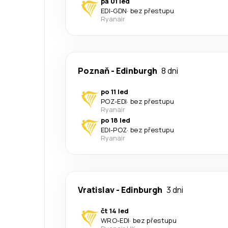
pá 01 led
EDI
-
GDN
·
bez přestupu
Ryanair
Poznaň
-
Edinburgh
8 dni
po 11 led
POZ
-
EDI
·
bez přestupu
Ryanair
po 18 led
EDI
-
POZ
·
bez přestupu
Ryanair
Vratislav
-
Edinburgh
3 dni
čt 14 led
WRO
-
EDI
·
bez přestupu