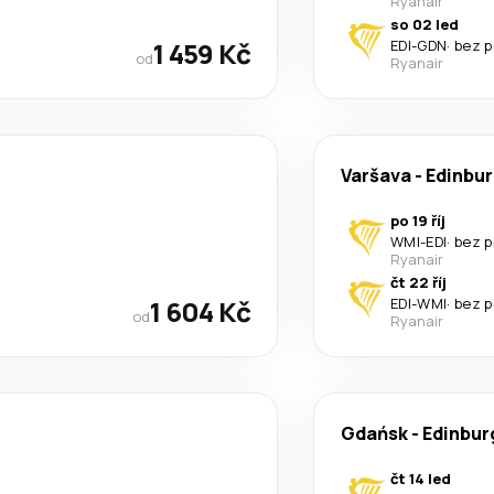
Ryanair
so 02 led
1 459 Kč
EDI
-
GDN
·
bez p
od
Ryanair
Varšava
-
Edinbu
po 19 říj
WMI
-
EDI
·
bez p
Ryanair
čt 22 říj
1 604 Kč
EDI
-
WMI
·
bez p
od
Ryanair
Gdańsk
-
Edinbur
čt 14 led