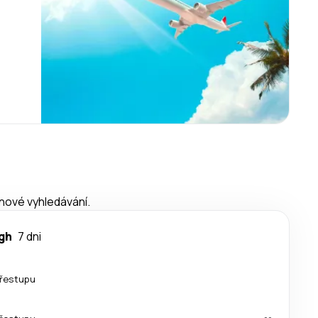
 nové vyhledávání.
gh
7 dni
řestupu