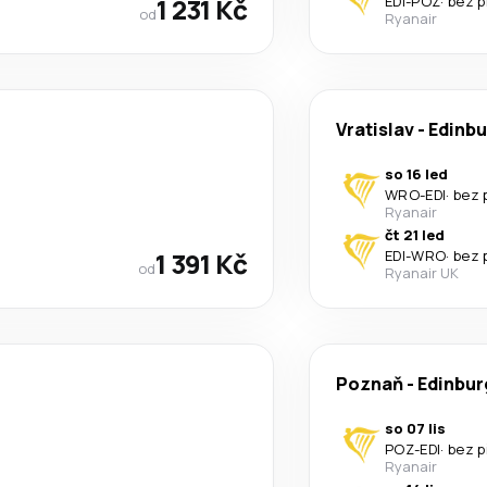
1 231 Kč
EDI
-
POZ
·
bez p
od
Ryanair
Vratislav
-
Edinbu
so 16 led
WRO
-
EDI
·
bez 
Ryanair
čt 21 led
1 391 Kč
EDI
-
WRO
·
bez 
od
Ryanair UK
Poznaň
-
Edinbur
so 07 lis
POZ
-
EDI
·
bez p
Ryanair