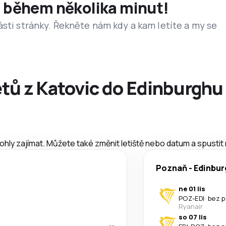
et během několika minut!
ásti stránky. Řekněte nám kdy a kam letíte a my se
etů z Katovic do Edinburghu
mohly zajímat. Můžete také změnit letiště nebo datum a spustit
Poznaň
-
Edinbur
ne 01 lis
POZ
-
EDI
·
bez p
Ryanair
so 07 lis