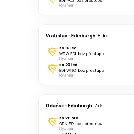
EDI
-
POZ
·
bez přestupu
Ryanair
Vratislav
-
Edinburgh
8 dni
so 16 led
WRO
-
EDI
·
bez přestupu
Ryanair
so 23 led
EDI
-
WRO
·
bez přestupu
Ryanair
Gdańsk
-
Edinburgh
7 dni
so 26 pro
GDN
-
EDI
·
bez přestupu
Ryanair