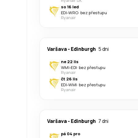
Ryanair UK
so 16 led
EDI
-
WRO
·
bez přestupu
Ryanair
Varšava
-
Edinburgh
5 dni
ne 22 lis
WMI
-
EDI
·
bez přestupu
Ryanair
čt 26 lis
EDI
-
WMI
·
bez přestupu
Ryanair
Varšava
-
Edinburgh
7 dni
pá 04 pro