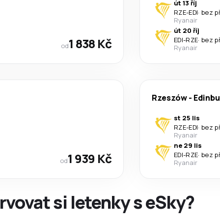
út 13 říj
RZE
-
EDI
·
bez p
Ryanair
út 20 říj
1 838 Kč
EDI
-
RZE
·
bez p
od
Ryanair
Rzeszów
-
Edinbu
st 25 lis
RZE
-
EDI
·
bez p
Ryanair
ne 29 lis
1 939 Kč
EDI
-
RZE
·
bez p
od
Ryanair
rvovat si letenky s eSky?