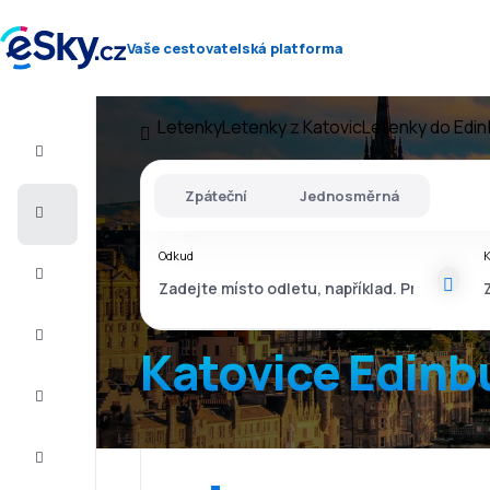
Vaše cestovatelská platforma
Letenky
Letenky z Katovic
Letenky do Edi
Let+Hotel
Zpáteční
Jednosměrná
Letenky
Odkud
Dovolená
Léto
2026
Katovice Edinb
Zima
2026/27
Last
minute