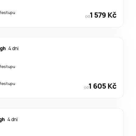
řestupu
1 579 Kč
od
rgh
4 dni
řestupu
řestupu
1 605 Kč
od
gh
4 dni