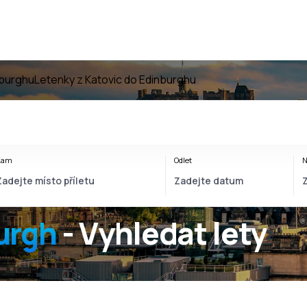
nburghu
Letenky z Katovic do Edinburghu
Kam
Odlet
N
urgh
- Vyhledat lety