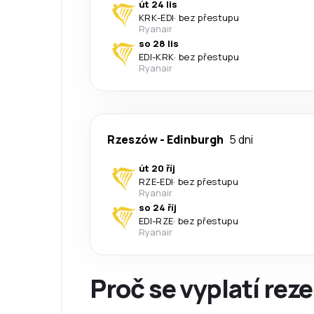
út 24 lis
KRK
-
EDI
·
bez přestupu
Ryanair
so 28 lis
EDI
-
KRK
·
bez přestupu
Ryanair
Rzeszów
-
Edinburgh
5 dni
út 20 říj
RZE
-
EDI
·
bez přestupu
Ryanair
so 24 říj
EDI
-
RZE
·
bez přestupu
Ryanair
Proč se vyplatí reze