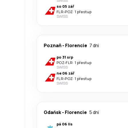
SWISS
so 05 zář
FLR
-
POZ
·
1 přestup
SWISS
Poznaň
-
Florencie
7 dni
po 31 srp
POZ
-
FLR
·
1 přestup
SWISS
ne 06 zář
FLR
-
POZ
·
1 přestup
SWISS
Gdańsk
-
Florencie
5 dni
pá 06 lis