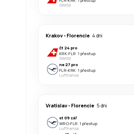
FLR
-
KRK
·
1 přestup
SWISS
Krakov
-
Florencie
4 dni
čt 24 pro
KRK
-
FLR
·
1 přestup
SWISS
ne 27 pro
FLR
-
KRK
·
1 přestup
Lufthansa
Vratislav
-
Florencie
5 dni
st 09 zář
WRO
-
FLR
·
1 přestup
Lufthansa