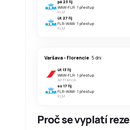
pá 23 říj
WAW
-
FLR
·
1 přestup
KLM
út 27 říj
FLR
-
WAW
·
1 přestup
KLM
Varšava
-
Florencie
5 dni
út 13 říj
WAW
-
FLR
·
1 přestup
Air France
so 17 říj
FLR
-
WAW
·
1 přestup
KLM
Proč se vyplatí reze