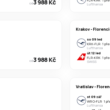
3 988 Kč
FLR
-
KRK
·
1 př
od
Lufthansa
Krakov
-
Florenci
so 09 led
KRK
-
FLR
·
1 př
Lufthansa
út 12 led
3 988 Kč
FLR
-
KRK
·
1 př
od
SWISS
Vratislav
-
Floren
st 09 zář
WRO
-
FLR
·
1 p
Lufthansa