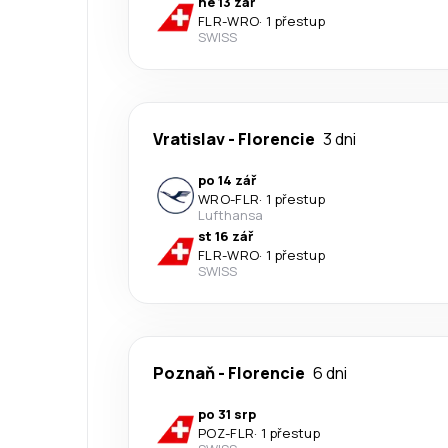
ne 13 zář
FLR
-
WRO
·
1 přestup
SWISS
Vratislav
-
Florencie
3 dni
po 14 zář
WRO
-
FLR
·
1 přestup
Lufthansa
st 16 zář
FLR
-
WRO
·
1 přestup
SWISS
Poznaň
-
Florencie
6 dni
po 31 srp
POZ
-
FLR
·
1 přestup