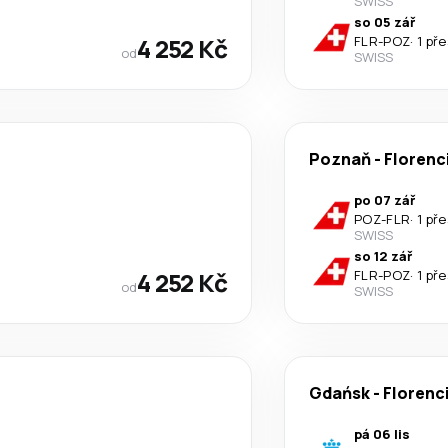
SWISS
so 05 zář
4 252 Kč
FLR
-
POZ
·
1 př
od
SWISS
Poznaň
-
Florenc
po 07 zář
POZ
-
FLR
·
1 př
SWISS
so 12 zář
4 252 Kč
FLR
-
POZ
·
1 př
od
SWISS
Gdańsk
-
Florenc
pá 06 lis