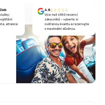
užeb
4.6
služby:
Více než 4950 recenzí
pojištění
zákazníků – vyberte si
uta, atrakce
ověřenou kvalitu a rezervujte
s maximální důvěrou.