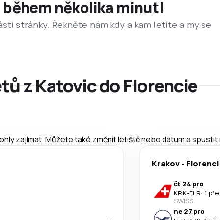
et během několika minut!
ásti stránky. Řekněte nám kdy a kam letíte a my se
etů z Katovic do Florencie
mohly zajímat. Můžete také změnit letiště nebo datum a spustit
Krakov
-
Florenci
čt 24 pro
KRK
-
FLR
·
1 př
SWISS
ne 27 pro