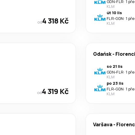
GDN
-
FLR
·
1 př
KLM
út 10 lis
4 318 Kč
FLR
-
GDN
·
1 př
od
KLM
Gdańsk
-
Florenc
so 21 lis
GDN
-
FLR
·
1 př
KLM
po 23 lis
4 319 Kč
FLR
-
GDN
·
1 př
od
KLM
Varšava
-
Florenc