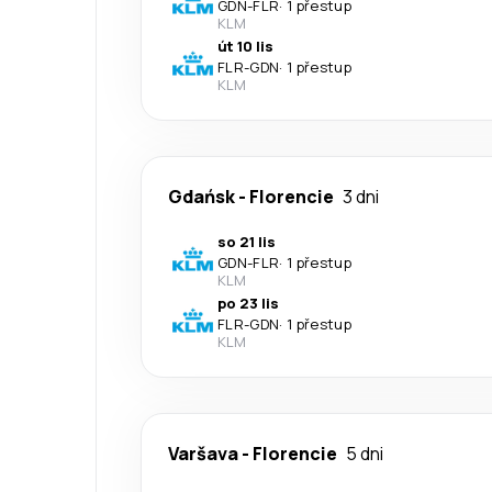
GDN
-
FLR
·
1 přestup
KLM
út 10 lis
FLR
-
GDN
·
1 přestup
KLM
Gdańsk
-
Florencie
3 dni
so 21 lis
GDN
-
FLR
·
1 přestup
KLM
po 23 lis
FLR
-
GDN
·
1 přestup
KLM
Varšava
-
Florencie
5 dni