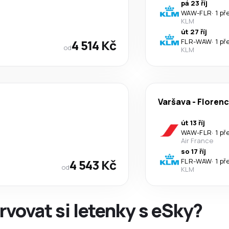
pá 23 říj
WAW
-
FLR
·
1 př
KLM
út 27 říj
4 514 Kč
FLR
-
WAW
·
1 př
od
KLM
Varšava
-
Florenc
út 13 říj
WAW
-
FLR
·
1 př
Air France
so 17 říj
4 543 Kč
FLR
-
WAW
·
1 př
od
KLM
rvovat si letenky s eSky?