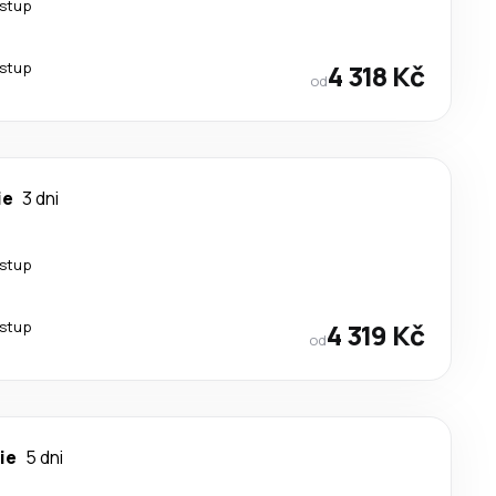
estup
estup
4 318 Kč
od
ie
3 dni
estup
estup
4 319 Kč
od
ie
5 dni