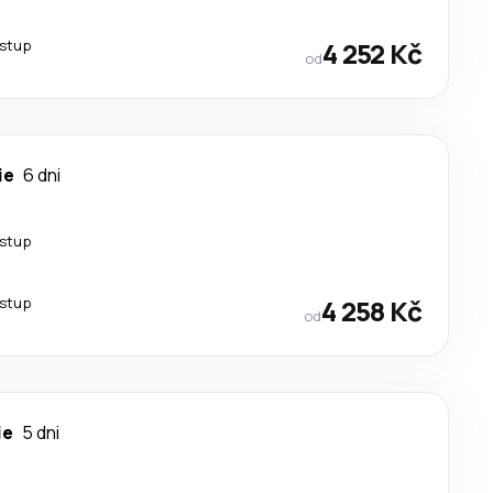
estup
4 252 Kč
od
ie
6 dni
estup
estup
4 258 Kč
od
ie
5 dni