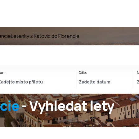
encie
Letenky z Katovic do Florencie
Kam
Odlet
N
cie
- Vyhledat lety