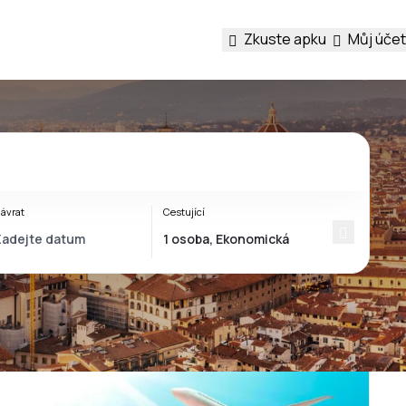
Zkuste apku
Můj účet
ávrat
Cestující