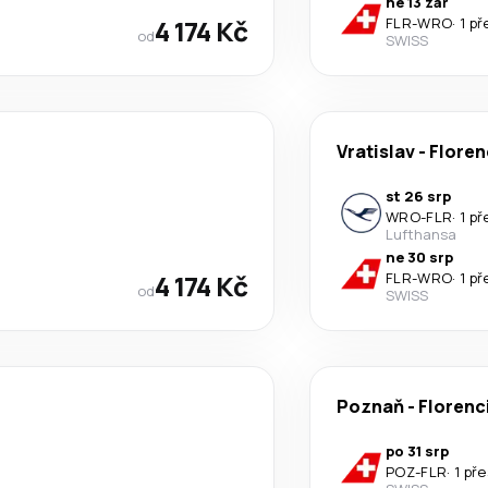
ne 13 zář
4 174 Kč
FLR
-
WRO
·
1 p
od
SWISS
Vratislav
-
Floren
st 26 srp
WRO
-
FLR
·
1 p
Lufthansa
ne 30 srp
4 174 Kč
FLR
-
WRO
·
1 p
od
SWISS
Poznaň
-
Florenc
po 31 srp
POZ
-
FLR
·
1 př