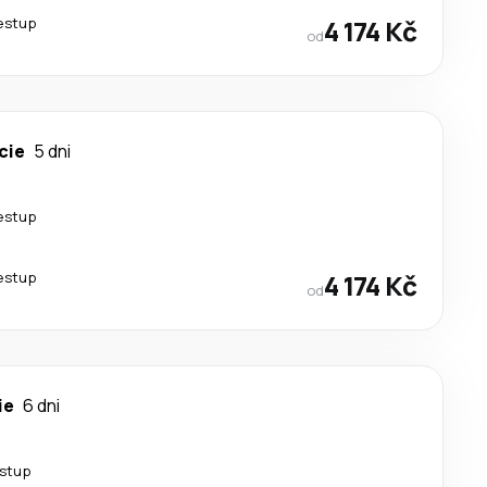
řestup
4 174 Kč
od
cie
5 dni
řestup
řestup
4 174 Kč
od
ie
6 dni
estup