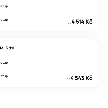
estup
estup
4 514 Kč
od
ie
5 dni
estup
estup
4 543 Kč
od