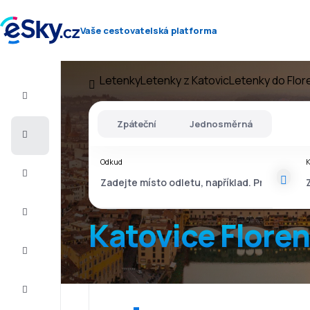
Vaše cestovatelská platforma
Letenky
Letenky z Katovic
Letenky do Flor
Let+Hotel
Zpáteční
Jednosměrná
Letenky
Odkud
Dovolená
Léto
2026
Katovice Floren
Zima
2026/27
Last
minute