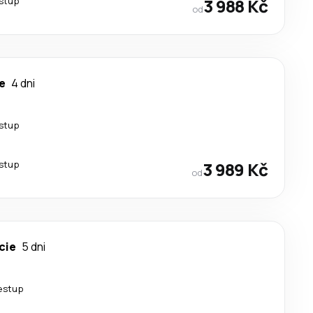
estup
3 988 Kč
od
e
4 dni
estup
estup
3 989 Kč
od
cie
5 dni
řestup