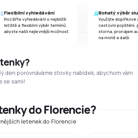
Flexibilní vyhledávání
Bohatý výběr sl
Rozšiřte vyhledávání o nejbližší
Využijte doplňkové 
letiště a flexibilní výběr termínů,
cestovní pojištění, 
abyste našli nejlevnější možnost.
storna, pronájem a
na místě a další.
etenky?
dý den porovnáváme stovky nabídek, abychom vám
e se sami!
tenky do Florencie?
evnějších letenek do Florencie