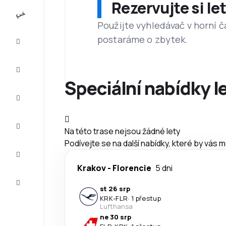
Rezervujte si l
All-
inclusive
Použijte vyhledávač v horní č
postaráme o zbytek.
Eurovíkend
Ubytování
Speciální nabídky l
Akční
letenky
Zkompletujte
Na této trase nejsou žádné lety
vaši cestu
Podívejte se na další nabídky, které by vás 
Tipy a
inspirace
Krakov
-
Florencie
5 dni
Zákaznický
servis
st 26 srp
KRK
-
FLR
·
1 přestup
Lufthansa
ne 30 srp