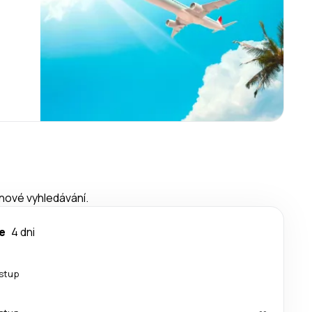
 nové vyhledávání.
e
4 dni
estup