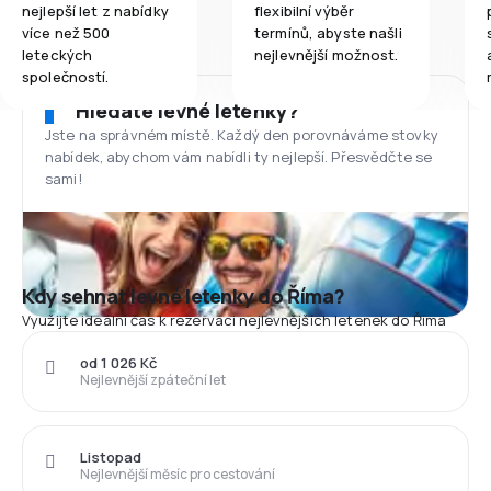
nejlepší let z nabídky
flexibilní výběr
více než 500
termínů, abyste našli
leteckých
nejlevnější možnost.
společností.
Hledáte levné letenky?
Jste na správném místě. Každý den porovnáváme stovky
nabídek, abychom vám nabídli ty nejlepší. Přesvědčte se
sami!
Kdy sehnat levné letenky do Říma?
Využijte ideální čas k rezervaci nejlevnějších letenek do Říma
od 1 026 Kč
Nejlevnější zpáteční let
Listopad
Nejlevnější měsíc pro cestování