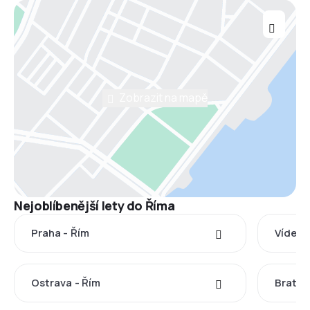
Zobrazit na mapě
Nejoblíbenější lety do Říma
Praha - Řím
Vídeň 
Ostrava - Řím
Bratisl