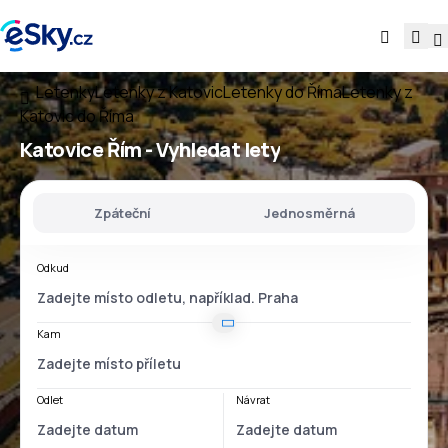
Letenky
Letenky z Katovic
Letenky do Říma
Letenky z
Katovic do Říma
Katovice Řím
- Vyhledat lety
Zpáteční
Jednosměrná
Odkud
Kam
Odlet
Návrat