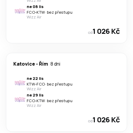
Wizz Air
ne 08 lis
FCO
-
KTW
·
bez přestupu
Wizz Air
1 026 Kč
od
Katovice
-
Řím
8 dni
ne 22 lis
KTW
-
FCO
·
bez přestupu
Wizz Air
ne 29 lis
FCO
-
KTW
·
bez přestupu
Wizz Air
1 026 Kč
od