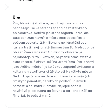
Řím
Řím, hlavní město Itálie, je pulzující metropole
nacházející se ve středozápadní části Italského
poloostrova. Není to jen srdce regionu Lazio, ale
také centrum hlavního města metropole Řím. S
počtem obyvatel 2,8 milionu je nejlidnatější obcí
Itálie a třetím nejlidnatějším městem EU. Metropolitní
oblast Říma s více než 4,3 miliony obyvatel je
nejlidnatější v Itálii. Vatikán, nejmenší země světa a
sídlo katolické církve, leží na území Říma. Řím, známý
jako „Věčné město“, je kolébkou západní civilizace a
kultury s historií trvající 28 století. Navštivte město
Sedmi kopců, kde najdete kombinaci starověkých
římských památek, barokních pokladů, rušných
náměstí a delikátní kuchyně. Nejlepší doba k
návštěvě je od dubna do června a od konce září do
října, kdy je počasí mírné.