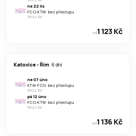
ne 22 lis
FCO
-
KTW
·
bez přestupu
Wizz Air
1 123 Kč
od
Katovice
-
Řím
6 dni
ne 07 úno
KTW
-
FCO
·
bez přestupu
Wizz Air
pá 12 úno
FCO
-
KTW
·
bez přestupu
Wizz Air
1 136 Kč
od