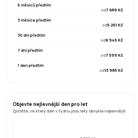
6 měsíců předtím
od
7 689 Kč
3 měsíce předtím
od
5 251 Kč
30 dní předtím
od
6 945 Kč
7 dní předtím
od
7 599 Kč
1 den předtím
od
13 985 Kč
Objevte nejlevnější den pro let
Zjistěte, ve který den v týdnu jsou lety obvykle nejlevnější.