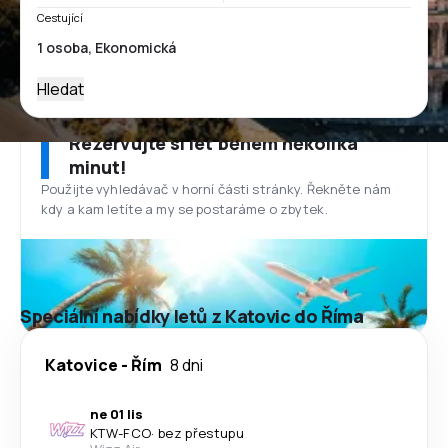
Cestující
Hledat
Rezervujte si let během několika
minut!
Použijte vyhledávač v horní části stránky. Řekněte nám
kdy a kam letíte a my se postaráme o zbytek.
Speciální nabídky letů z Katovic do Říma
Katovice
-
Řím
8 dni
ne 01 lis
KTW
-
FCO
·
bez přestupu