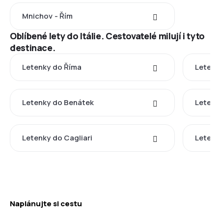
Mnichov - Řím
Oblíbené lety do Itálie. Cestovatelé milují i tyto
destinace.
Letenky do Říma
Letenk
Letenky do Benátek
Letenk
Letenky do Cagliari
Letenk
Naplánujte si cestu