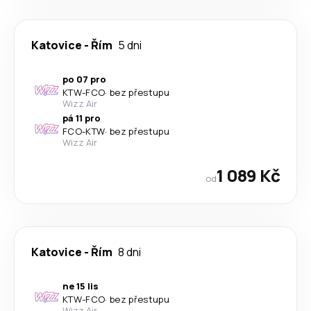
Katovice
-
Řím
5 dni
po 07 pro
KTW
-
FCO
·
bez přestupu
Wizz Air
pá 11 pro
FCO
-
KTW
·
bez přestupu
Wizz Air
1 089 Kč
od
Katovice
-
Řím
8 dni
ne 15 lis
KTW
-
FCO
·
bez přestupu
Wizz Air