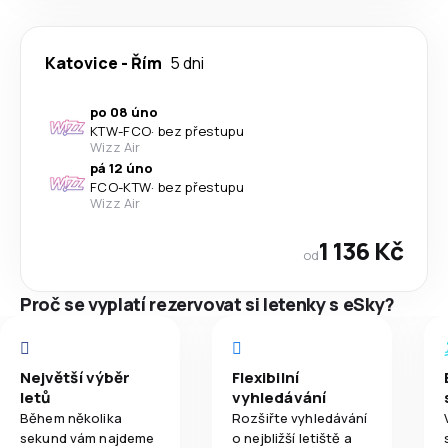
Katovice
-
Řím
5 dni
po 08 úno
KTW
-
FCO
·
bez přestupu
Wizz Air
pá 12 úno
FCO
-
KTW
·
bez přestupu
Wizz Air
1 136 Kč
od
Proč se vyplatí rezervovat si letenky s eSky?
Největší výběr
Flexibilní
letů
vyhledávání
Během několika
Rozšiřte vyhledávání
sekund vám najdeme
o nejbližší letiště a