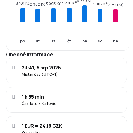
3 730 Kč
3 200 Kč
3 101 Kč
3 095 Kč
3 007 Kč
2 902 Kč
2 790 Kč
po
út
st
čt
pá
so
ne
Obecné informace
23:41, 6 srp 2026
Místní čas (UTC+1)
1 h 55 min
Čas letu z Katovic
1 EUR = 24.18 CZK
Kurz měny