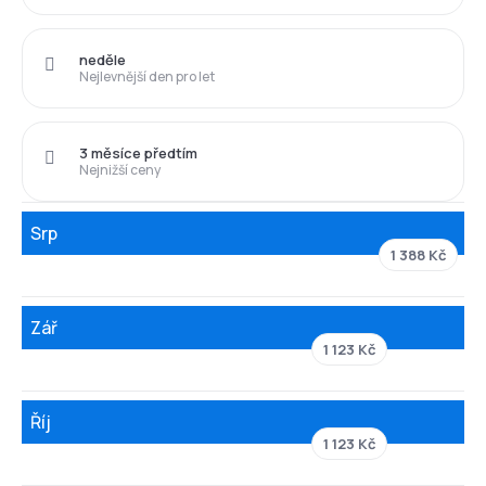
neděle
Nejlevnější den pro let
3 měsíce předtím
Nejnižší ceny
Srp
1 388 Kč
Zář
1 123 Kč
Říj
1 123 Kč