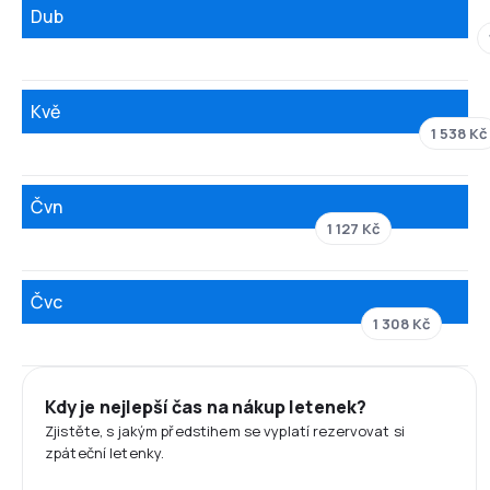
Dub
Kvě
1 538 Kč
Čvn
1 127 Kč
Čvc
1 308 Kč
Kdy je nejlepší čas na nákup letenek?
Zjistěte, s jakým předstihem se vyplatí rezervovat si
zpáteční letenky.