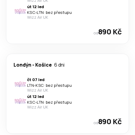
Wizz Air UK
út 12 led
KSC
-
LTN
·
bez přestupu
Wizz Air UK
890 Kč
od
Londýn
-
Košice
6 dni
čt 07 led
LTN
-
KSC
·
bez přestupu
Wizz Air UK
út 12 led
KSC
-
LTN
·
bez přestupu
Wizz Air UK
890 Kč
od