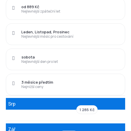
od 889 Kč
Nejlevnější zpáteční let
Leden, Listopad, Prosinec
Nejlevnější měsíc pro cestování
sobota
Nejlevnější den pro let
3 měsíce předtím
Nejnižší ceny
Srp
1 285 Kč
Zář