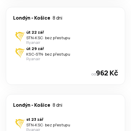
Londýn
-
Košice
8 dni
út 22 zář
STN
-
KSC
·
bez přestupu
Ryanair
út 29 zář
KSC
-
STN
·
bez přestupu
Ryanair
962 Kč
od
Londýn
-
Košice
8 dni
st 23 zář
STN
-
KSC
·
bez přestupu
Ryanair