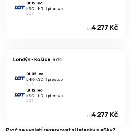
út 12 led
KSC
-
LHR
·
1 přestup
LOT
4 277 Kč
od
Londýn
-
Košice
8 dni
út 05 led
LHR
-
KSC
·
1 přestup
LOT
út 12 led
KSC
-
LHR
·
1 přestup
LOT
4 277 Kč
od
Proč se vyplatí rezervovat si letenky s eSky?