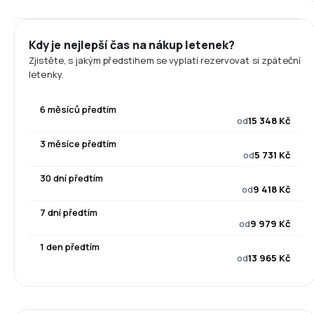
Kdy je nejlepší čas na nákup letenek?
Zjistěte, s jakým předstihem se vyplatí rezervovat si zpáteční
letenky.
6 měsíců předtím
od
15 348 Kč
3 měsíce předtím
od
5 731 Kč
30 dní předtím
od
9 418 Kč
7 dní předtím
od
9 979 Kč
1 den předtím
od
13 965 Kč