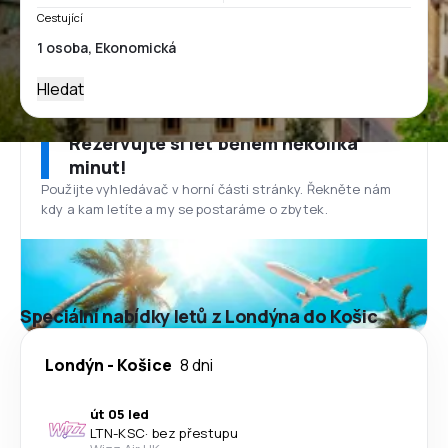
Cestující
Hledat
Rezervujte si let během několika
minut!
Použijte vyhledávač v horní části stránky. Řekněte nám
kdy a kam letíte a my se postaráme o zbytek.
Speciální nabídky letů z Londýna do Košic
Londýn
-
Košice
8 dni
út 05 led
LTN
-
KSC
·
bez přestupu