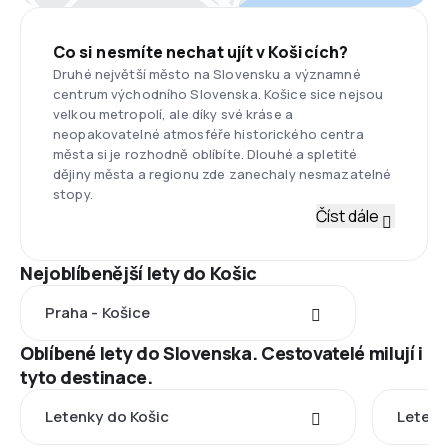
Co si nesmíte nechat ujít v Košicích?
Druhé největší město na Slovensku a významné
centrum východního Slovenska. Košice sice nejsou
velkou metropolí, ale díky své kráse a
neopakovatelné atmosféře historického centra
města si je rozhodně oblíbíte. Dlouhé a spletité
dějiny města a regionu zde zanechaly nesmazatelné
stopy.
Číst dále
Nejoblíbenější lety do Košic
Praha - Košice
Oblíbené lety do Slovenska. Cestovatelé milují i
tyto destinace.
Letenky do Košic
Letenk