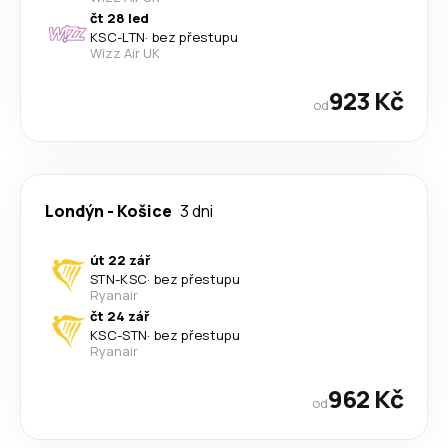
čt 28 led
KSC
-
LTN
·
bez přestupu
Wizz Air UK
923 Kč
od
Londýn
-
Košice
3 dni
út 22 zář
STN
-
KSC
·
bez přestupu
Ryanair
čt 24 zář
KSC
-
STN
·
bez přestupu
Ryanair
962 Kč
od