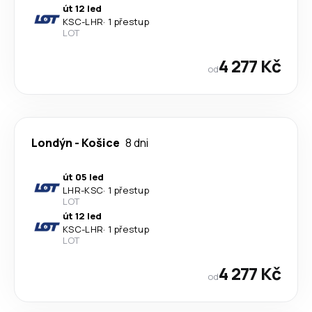
út 12 led
KSC
-
LHR
·
1 přestup
LOT
4 277 Kč
od
Londýn
-
Košice
8 dni
út 05 led
LHR
-
KSC
·
1 přestup
LOT
út 12 led
KSC
-
LHR
·
1 přestup
LOT
4 277 Kč
od