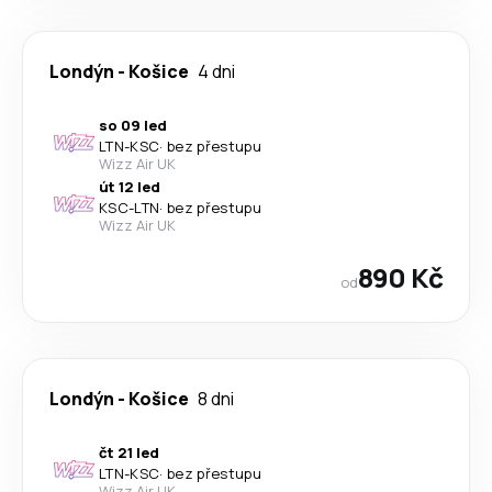
Londýn
-
Košice
4 dni
so 09 led
LTN
-
KSC
·
bez přestupu
Wizz Air UK
út 12 led
KSC
-
LTN
·
bez přestupu
Wizz Air UK
890 Kč
od
Londýn
-
Košice
8 dni
čt 21 led
LTN
-
KSC
·
bez přestupu
Wizz Air UK