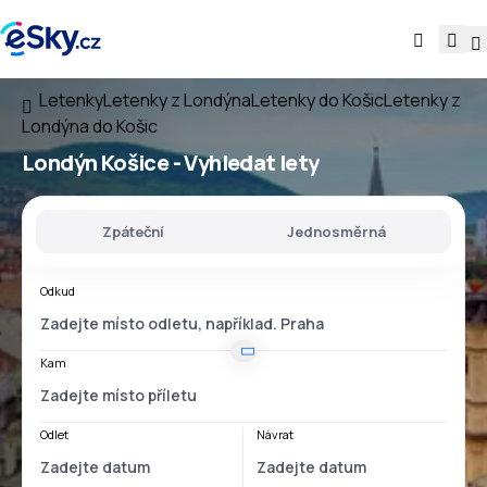
Letenky
Letenky z Londýna
Letenky do Košic
Letenky z
Londýna do Košic
Londýn Košice
- Vyhledat lety
Zpáteční
Jednosměrná
Odkud
Kam
Odlet
Návrat