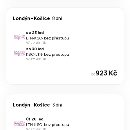
Londýn
-
Košice
8 dni
so 23 led
LTN
-
KSC
·
bez přestupu
Wizz Air UK
so 30 led
KSC
-
LTN
·
bez přestupu
Wizz Air UK
923 Kč
od
Londýn
-
Košice
3 dni
út 26 led
LTN
-
KSC
·
bez přestupu
Wizz Air UK