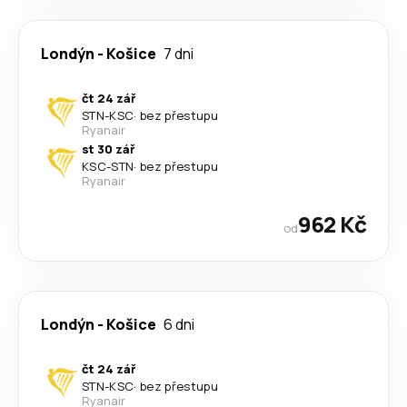
Londýn
-
Košice
7 dni
čt 24 zář
STN
-
KSC
·
bez přestupu
Ryanair
st 30 zář
KSC
-
STN
·
bez přestupu
Ryanair
962 Kč
od
Londýn
-
Košice
6 dni
čt 24 zář
STN
-
KSC
·
bez přestupu
Ryanair