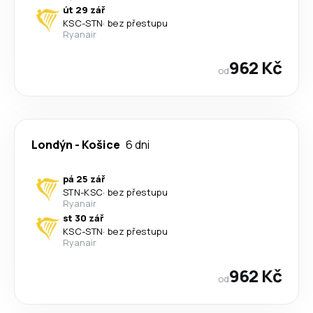
út 29 zář
KSC
-
STN
·
bez přestupu
Ryanair
962 Kč
od
Londýn
-
Košice
6 dni
pá 25 zář
STN
-
KSC
·
bez přestupu
Ryanair
st 30 zář
KSC
-
STN
·
bez přestupu
Ryanair
962 Kč
od