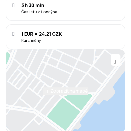
3 h 30 min
Čas letu z Londýna
1 EUR = 24.21 CZK
Kurz měny
Zobrazit na mapě