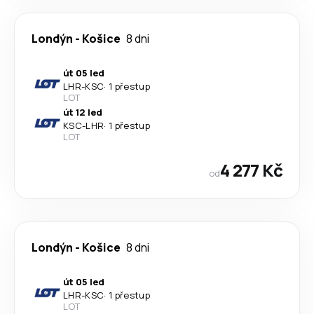
Londýn
-
Košice
8 dni
út 05 led
LHR
-
KSC
·
1 přestup
LOT
út 12 led
KSC
-
LHR
·
1 přestup
LOT
4 277 Kč
od
Londýn
-
Košice
8 dni
út 05 led
LHR
-
KSC
·
1 přestup
LOT