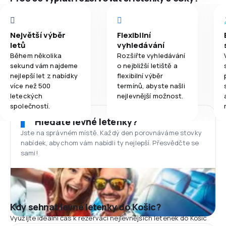
Největší výběr
Flexibilní
letů
vyhledávání
Během několika
Rozšiřte vyhledávání
sekund vám najdeme
o nejbližší letiště a
nejlepší let z nabídky
flexibilní výběr
více než 500
termínů, abyste našli
leteckých
nejlevnější možnost.
společností.
Hledáte levné letenky?
Jste na správném místě. Každý den porovnáváme stovky
nabídek, abychom vám nabídli ty nejlepší. Přesvědčte se
sami!
Kdy sehnat levné letenky do Košic?
Využijte ideální čas k rezervaci nejlevnějších letenek do Košic