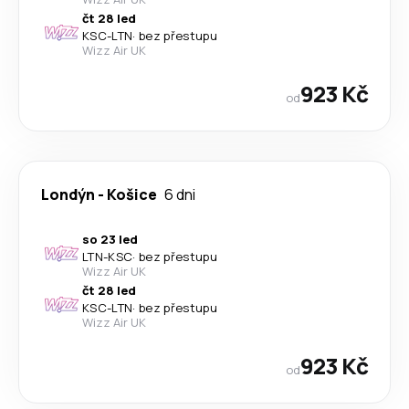
čt 28 led
KSC
-
LTN
·
bez přestupu
Wizz Air UK
923 Kč
od
Londýn
-
Košice
6 dni
so 23 led
LTN
-
KSC
·
bez přestupu
Wizz Air UK
čt 28 led
KSC
-
LTN
·
bez přestupu
Wizz Air UK
923 Kč
od