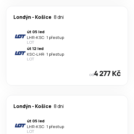
Londýn
-
Košice
8 dni
út 05 led
LHR
-
KSC
·
1 přestup
LOT
út 12 led
KSC
-
LHR
·
1 přestup
LOT
4 277 Kč
od
Londýn
-
Košice
8 dni
út 05 led
LHR
-
KSC
·
1 přestup
LOT