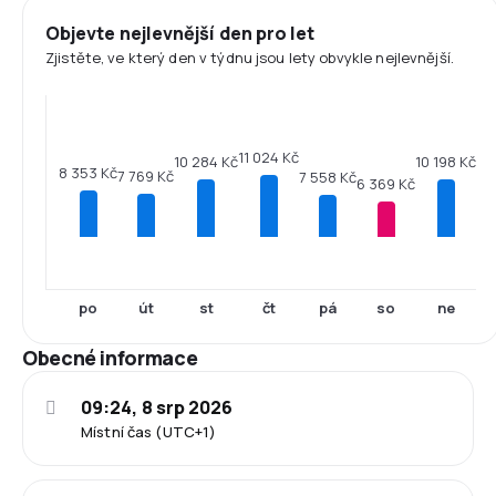
Objevte nejlevnější den pro let
Zjistěte, ve který den v týdnu jsou lety obvykle nejlevnější.
11 024 Kč
10 284 Kč
10 198 Kč
8 353 Kč
7 769 Kč
7 558 Kč
6 369 Kč
po
út
st
čt
pá
so
ne
Obecné informace
09:24, 8 srp 2026
Místní čas (UTC+1)