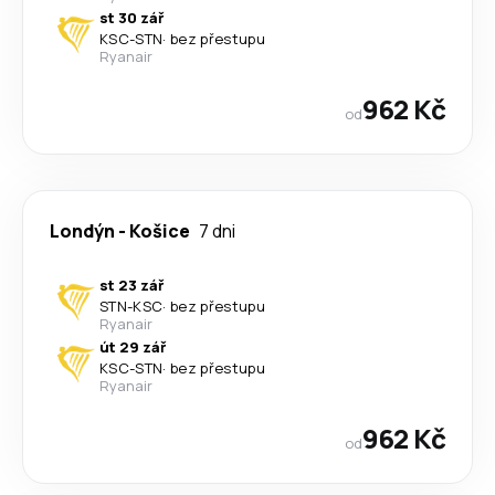
st 30 zář
KSC
-
STN
·
bez přestupu
Ryanair
962 Kč
od
Londýn
-
Košice
7 dni
st 23 zář
STN
-
KSC
·
bez přestupu
Ryanair
út 29 zář
KSC
-
STN
·
bez přestupu
Ryanair
962 Kč
od