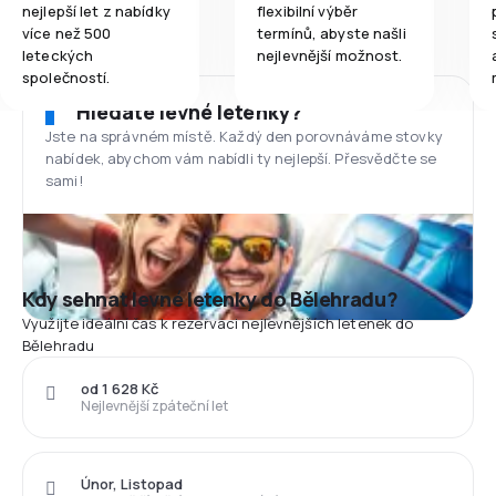
nejlepší let z nabídky
flexibilní výběr
více než 500
termínů, abyste našli
leteckých
nejlevnější možnost.
společností.
Hledáte levné letenky?
Jste na správném místě. Každý den porovnáváme stovky
nabídek, abychom vám nabídli ty nejlepší. Přesvědčte se
sami!
Kdy sehnat levné letenky do Bělehradu?
Využijte ideální čas k rezervaci nejlevnějších letenek do
Bělehradu
od 1 628 Kč
Nejlevnější zpáteční let
Únor, Listopad