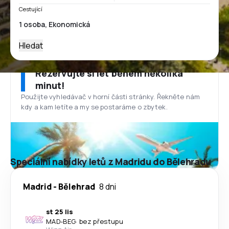
Cestující
Hledat
Rezervujte si let během několika
minut!
Použijte vyhledávač v horní části stránky. Řekněte nám
kdy a kam letíte a my se postaráme o zbytek.
Speciální nabídky letů z Madridu do Bělehradu
Madrid
-
Bělehrad
8 dni
st 25 lis
MAD
-
BEG
·
bez přestupu