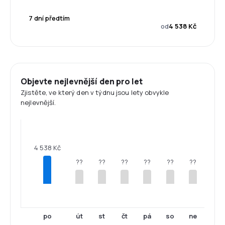
7 dní předtím
od
4 538 Kč
Objevte nejlevnější den pro let
Zjistěte, ve který den v týdnu jsou lety obvykle
nejlevnější.
4 538 Kč
??
??
??
??
??
??
po
út
st
čt
pá
so
ne