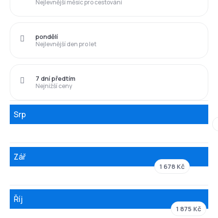
Nejlevnější měsíc pro cestování
pondělí
Nejlevnější den pro let
7 dní předtím
Nejnižší ceny
Srp
Zář
1 678 Kč
Říj
1 875 Kč