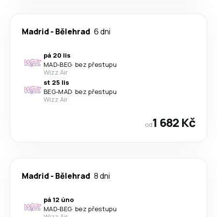
Madrid
-
Bělehrad
6 dni
pá 20 lis
MAD
-
BEG
·
bez přestupu
Wizz Air
st 25 lis
BEG
-
MAD
·
bez přestupu
Wizz Air
1 682 Kč
od
Madrid
-
Bělehrad
8 dni
pá 12 úno
MAD
-
BEG
·
bez přestupu
Wizz Air