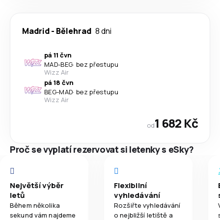
Madrid
-
Bělehrad
8 dni
pá 11 čvn
MAD
-
BEG
·
bez přestupu
Wizz Air
pá 18 čvn
BEG
-
MAD
·
bez přestupu
Wizz Air
1 682 Kč
od
Proč se vyplatí rezervovat si letenky s eSky?
Největší výběr
Flexibilní
letů
vyhledávání
Během několika
Rozšiřte vyhledávání
sekund vám najdeme
o nejbližší letiště a