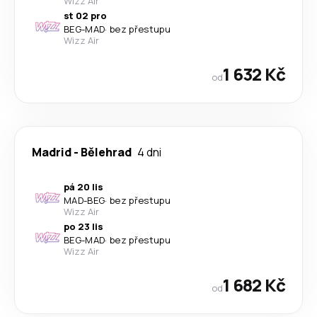
Wizz Air
st 02 pro
BEG
-
MAD
·
bez přestupu
Wizz Air
1 632 Kč
od
Madrid
-
Bělehrad
4 dni
pá 20 lis
MAD
-
BEG
·
bez přestupu
Wizz Air
po 23 lis
BEG
-
MAD
·
bez přestupu
Wizz Air
1 682 Kč
od