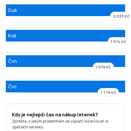
Dub
2 023 Kč
Kvě
1 974 Kč
Čvn
1 678 Kč
Čvc
1 776 Kč
Kdy je nejlepší čas na nákup letenek?
Zjistěte, s jakým předstihem se vyplatí rezervovat si
zpáteční letenky.