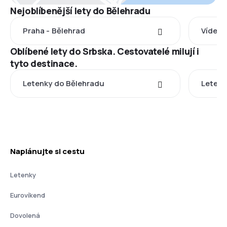
Nejoblíbenější lety do Bělehradu
Praha - Bělehrad
Vídeň 
Oblíbené lety do Srbska. Cestovatelé milují i
tyto destinace.
Letenky do Bělehradu
Letenk
Naplánujte si cestu
Letenky
Eurovíkend
Dovolená