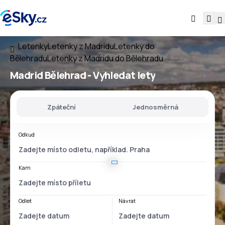
Letenky
Letenky z Madridu
Letenky do
Bělehradu
Letenky z Madridu do Bělehradu
Madrid Bělehrad
- Vyhledat lety
Zpáteční
Jednosměrná
Odkud
Kam
Odlet
Návrat