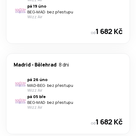
pá 19 úno
BEG
-
MAD
·
bez přestupu
Wizz Air
1 682 Kč
od
Madrid
-
Bělehrad
8 dni
pá 26 úno
MAD
-
BEG
·
bez přestupu
Wizz Air
pá 05 bře
BEG
-
MAD
·
bez přestupu
Wizz Air
1 682 Kč
od