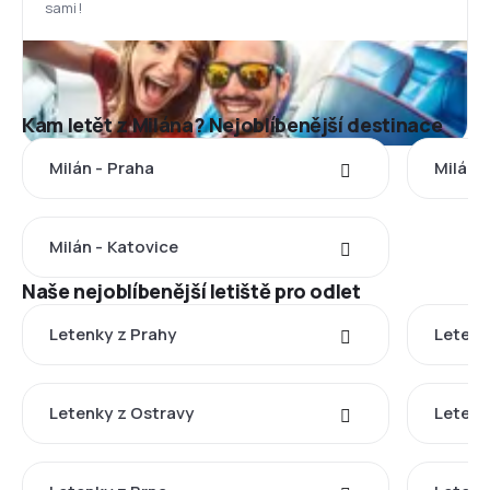
sami!
Kam letět z Milána? Nejoblíbenější destinace
Milán - Praha
Milán -
Milán - Katovice
Naše nejoblíbenější letiště pro odlet
Letenky z Prahy
Letenk
Letenky z Ostravy
Letenk