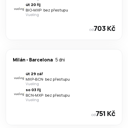
út 20 říj
BIO
-
MXP
·
bez přestupu
Vueling
703 Kč
od
Milán
-
Barcelona
5 dni
út 29 zář
MXP
-
BCN
·
bez přestupu
Vueling
so 03 říj
BCN
-
MXP
·
bez přestupu
Vueling
751 Kč
od