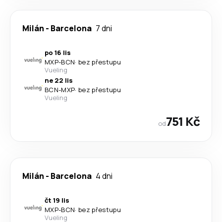
Milán
-
Barcelona
7 dni
po 16 lis
MXP
-
BCN
·
bez přestupu
Vueling
ne 22 lis
BCN
-
MXP
·
bez přestupu
Vueling
751 Kč
od
Milán
-
Barcelona
4 dni
čt 19 lis
MXP
-
BCN
·
bez přestupu
Vueling