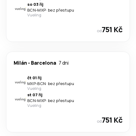
so 03 říj
BCN
-
MXP
·
bez přestupu
Vueling
751 Kč
od
Milán
-
Barcelona
7 dni
čt 01 říj
MXP
-
BCN
·
bez přestupu
Vueling
st 07 říj
BCN
-
MXP
·
bez přestupu
Vueling
751 Kč
od