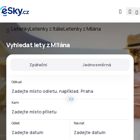
Letenky
Letenky z Itálie
Letenky z Milána
Vyhledat lety
z Milána
Zpáteční
Jednosměrná
Odkud
Kam
Odlet
Návrat