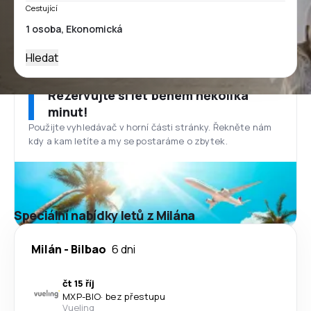
Cestující
Hledat
Rezervujte si let během několika
minut!
Použijte vyhledávač v horní části stránky. Řekněte nám
kdy a kam letíte a my se postaráme o zbytek.
Speciální nabídky letů z Milána
Milán
-
Bilbao
6 dni
čt 15 říj
MXP
-
BIO
·
bez přestupu
Vueling