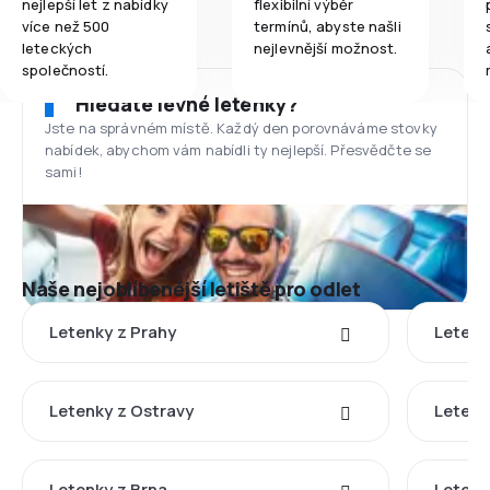
nejlepší let z nabídky
flexibilní výběr
více než 500
termínů, abyste našli
leteckých
nejlevnější možnost.
společností.
Hledáte levné letenky?
Jste na správném místě. Každý den porovnáváme stovky
nabídek, abychom vám nabídli ty nejlepší. Přesvědčte se
sami!
Naše nejoblíbenější letiště pro odlet
Letenky z Prahy
Letenk
Letenky z Ostravy
Letenk
Letenky z Brna
Letenk