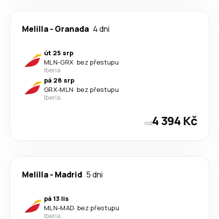
Melilla
-
Granada
4 dni
út 25 srp
MLN
-
GRX
·
bez přestupu
Iberia
pá 28 srp
GRX
-
MLN
·
bez přestupu
Iberia
4 394 Kč
od
Melilla
-
Madrid
5 dni
pá 13 lis
MLN
-
MAD
·
bez přestupu
Iberia