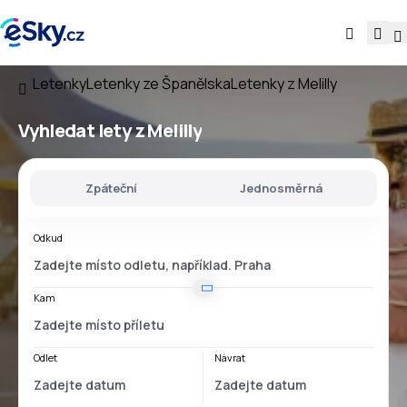
Letenky
Letenky ze Španělska
Letenky z Melilly
Vyhledat lety
z Melilly
Zpáteční
Jednosměrná
Odkud
Kam
Odlet
Návrat