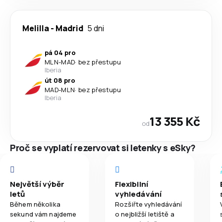
Melilla
-
Madrid
5 dni
pá 04 pro
MLN
-
MAD
·
bez přestupu
Iberia
út 08 pro
MAD
-
MLN
·
bez přestupu
Iberia
13 355 Kč
od
Proč se vyplatí rezervovat si letenky s eSky?
Největší výběr
Flexibilní
letů
vyhledávání
Během několika
Rozšiřte vyhledávání
sekund vám najdeme
o nejbližší letiště a