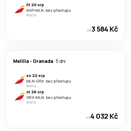
čt 20 srp
AGP
-
MLN
·
bez přestupu
Iberia
3 584 Kč
od
Melilla
-
Granada
5 dni
so 22 srp
MLN
-
GRX
·
bez přestupu
Iberia
st 26 srp
GRX
-
MLN
·
bez přestupu
Iberia
4 032 Kč
od