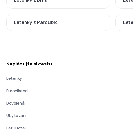
Letenky z Pardubic
Letenk
Naplánujte si cestu
Letenky
Eurovíkend
Dovolená
Ubytování
Let+Hotel