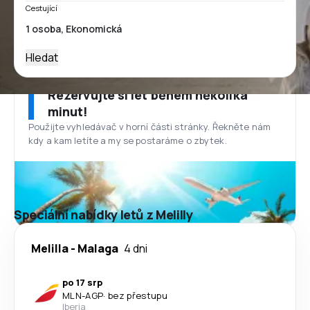
Cestující
Hledat
Rezervujte si let během několika
minut!
Použijte vyhledávač v horní části stránky. Řekněte nám
kdy a kam letíte a my se postaráme o zbytek.
Speciální nabídky letů z Melilly
Melilla
-
Malaga
4 dni
po 17 srp
MLN
-
AGP
·
bez přestupu
Iberia