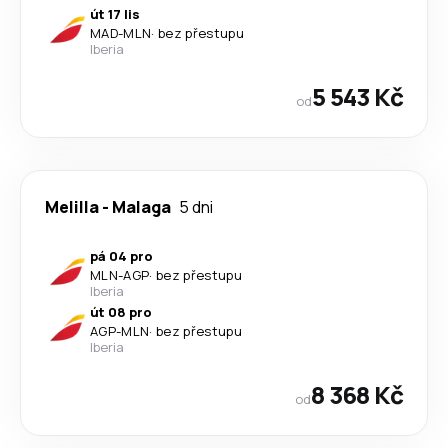
út 17 lis
MAD
-
MLN
·
bez přestupu
Iberia
5 543 Kč
od
Melilla
-
Malaga
5 dni
pá 04 pro
MLN
-
AGP
·
bez přestupu
Iberia
út 08 pro
AGP
-
MLN
·
bez přestupu
Iberia
8 368 Kč
od