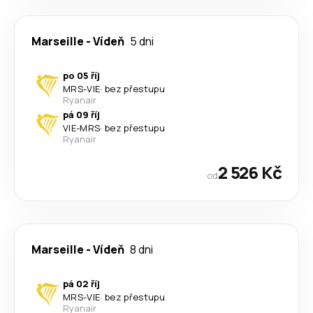
Marseille
-
Vídeň
5 dni
po 05 říj
MRS
-
VIE
·
bez přestupu
Ryanair
pá 09 říj
VIE
-
MRS
·
bez přestupu
Ryanair
2 526 Kč
od
Marseille
-
Vídeň
8 dni
pá 02 říj
MRS
-
VIE
·
bez přestupu
Ryanair