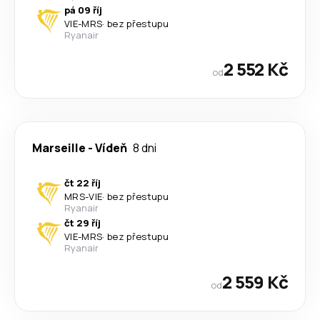
pá 09 říj
VIE
-
MRS
·
bez přestupu
Ryanair
2 552 Kč
od
Marseille
-
Vídeň
8 dni
čt 22 říj
MRS
-
VIE
·
bez přestupu
Ryanair
čt 29 říj
VIE
-
MRS
·
bez přestupu
Ryanair
2 559 Kč
od