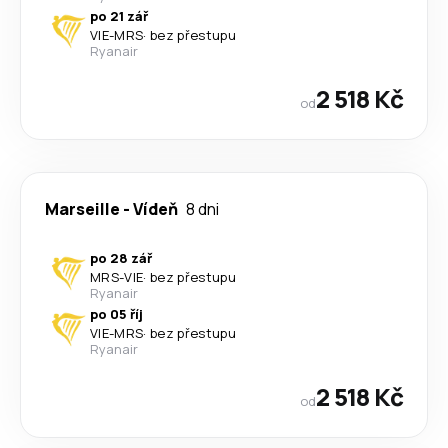
po 21 zář
VIE
-
MRS
·
bez přestupu
Ryanair
2 518 Kč
od
Marseille
-
Vídeň
8 dni
po 28 zář
MRS
-
VIE
·
bez přestupu
Ryanair
po 05 říj
VIE
-
MRS
·
bez přestupu
Ryanair
2 518 Kč
od