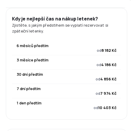
Kdy je nejlepší čas na nákup letenek?
Zjistěte, s jakým předstihem se vyplatí rezervovat si
zpáteční letenky.
6 měsíců předtím
od
8 182 Kč
3 měsíce předtím
od
4 186 Kč
30 dní předtím
od
4 856 Kč
7 dní předtím
od
7 974 Kč
1 den předtím
od
10 403 Kč