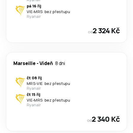
pá 16 říj
VIE
-
MRS
·
bez přestupu
Ryanair
2 324 Kč
od
Marseille
-
Vídeň
8 dni
čt 08 říj
MRS
-
VIE
·
bez přestupu
Ryanair
čt 15 říj
VIE
-
MRS
·
bez přestupu
Ryanair
2 340 Kč
od