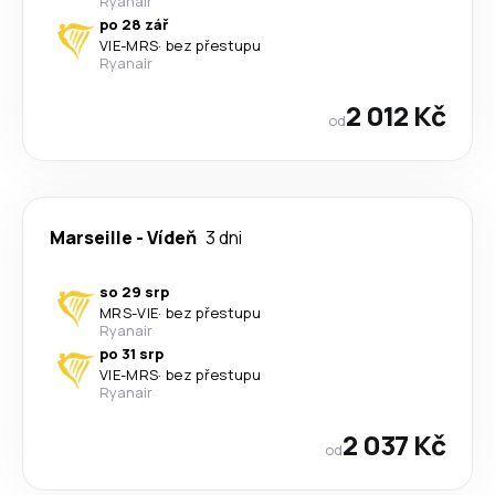
Ryanair
po 28 zář
VIE
-
MRS
·
bez přestupu
Ryanair
2 012 Kč
od
Marseille
-
Vídeň
3 dni
so 29 srp
MRS
-
VIE
·
bez přestupu
Ryanair
po 31 srp
VIE
-
MRS
·
bez přestupu
Ryanair
2 037 Kč
od