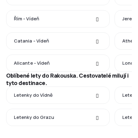
Řím - Vídeň
Jereva
Catania - Vídeň
Athény
Alicante - Vídeň
Londýn
Oblíbené lety do Rakouska. Cestovatelé milují i
tyto destinace.
Letenky do Vídně
Letenk
Letenky do Grazu
Letenk