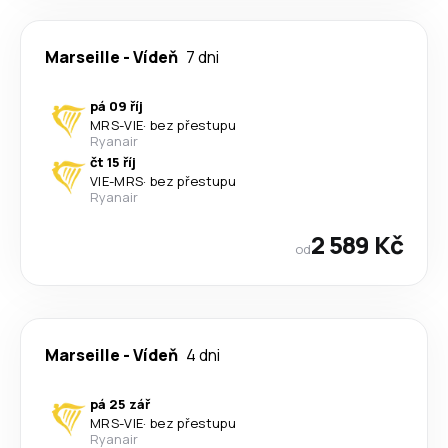
Marseille
-
Vídeň
7 dni
pá 09 říj
MRS
-
VIE
·
bez přestupu
Ryanair
čt 15 říj
VIE
-
MRS
·
bez přestupu
Ryanair
2 589 Kč
od
Marseille
-
Vídeň
4 dni
pá 25 zář
MRS
-
VIE
·
bez přestupu
Ryanair