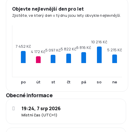
Objevte nejlevnější den pro let
Zjistěte, ve který den v týdnu jsou lety obvykle nejlevnější.
10 216 Kč
7 452 Kč
6 816 Kč
5 822 Kč
5 215 Kč
5 097 Kč
4 172 Kč
po
út
st
čt
pá
so
ne
Obecné informace
19:24, 7 srp 2026
Místní čas (UTC+1)