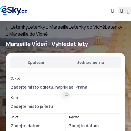
Letenky
Letenky z Marseille
Letenky do Vídně
Letenky
z Marseille do Vídně
Marseille Vídeň
- Vyhledat lety
Zpáteční
Jednosměrná
Odkud
Kam
Odlet
Návrat