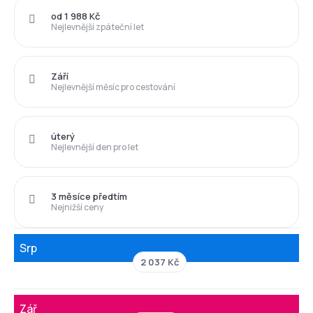
od 1 988 Kč
Nejlevnější zpáteční let
Září
Nejlevnější měsíc pro cestování
úterý
Nejlevnější den pro let
3 měsíce předtím
Nejnižší ceny
Srp
2 037 Kč
Zář