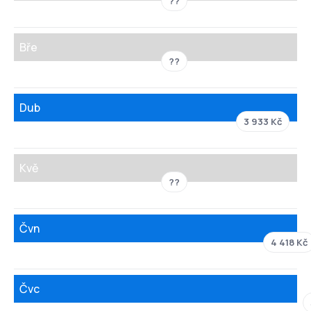
??
Bře
??
Dub
3 933 Kč
Kvě
??
Čvn
4 418 Kč
Čvc