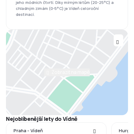
jeho módních čtvrtí. Díky mírným létům (20-25°C) a
chladným zimám (0-5°C) je Vídeň celoroční
destinací.
Zobrazit na mapě
Nejoblíbenější lety do Vídně
Praha - Vídeň
Hurgha