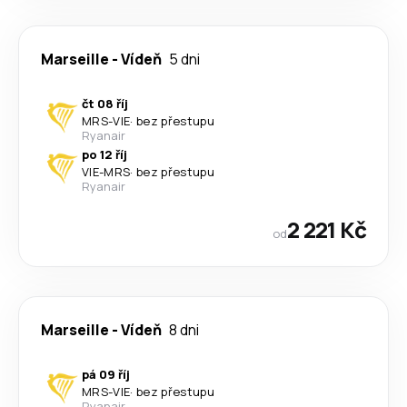
Marseille
-
Vídeň
5 dni
čt 08 říj
MRS
-
VIE
·
bez přestupu
Ryanair
po 12 říj
VIE
-
MRS
·
bez přestupu
Ryanair
2 221 Kč
od
Marseille
-
Vídeň
8 dni
pá 09 říj
MRS
-
VIE
·
bez přestupu
Ryanair