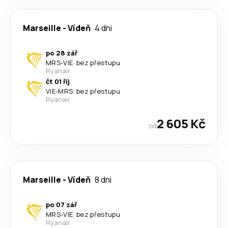
Marseille
-
Vídeň
4 dni
po 28 zář
MRS
-
VIE
·
bez přestupu
Ryanair
čt 01 říj
VIE
-
MRS
·
bez přestupu
Ryanair
2 605 Kč
od
Marseille
-
Vídeň
8 dni
po 07 zář
MRS
-
VIE
·
bez přestupu
Ryanair