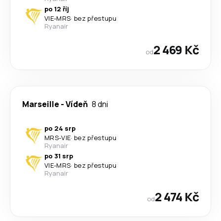
po 12 říj
VIE
-
MRS
·
bez přestupu
Ryanair
2 469 Kč
od
Marseille
-
Vídeň
8 dni
po 24 srp
MRS
-
VIE
·
bez přestupu
Ryanair
po 31 srp
VIE
-
MRS
·
bez přestupu
Ryanair
2 474 Kč
od