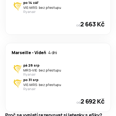
po 14 zář
VIE
-
MRS
·
bez přestupu
Ryanair
2 663 Kč
od
Marseille
-
Vídeň
4 dni
pá 28 srp
MRS
-
VIE
·
bez přestupu
Ryanair
po 31 srp
VIE
-
MRS
·
bez přestupu
Ryanair
2 692 Kč
od
Proč se vyplatí rezervovat si letenky s eSky?