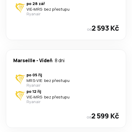
po 28 zář
VIE
-
MRS
·
bez přestupu
Ryanair
2 593 Kč
od
Marseille
-
Vídeň
8 dni
po 05 říj
MRS
-
VIE
·
bez přestupu
Ryanair
po 12 říj
VIE
-
MRS
·
bez přestupu
Ryanair
2 599 Kč
od