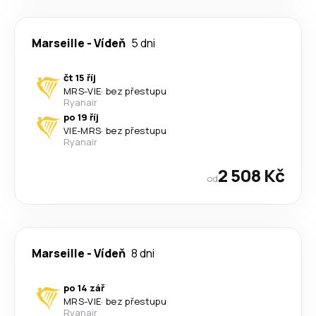
Marseille
-
Vídeň
5 dni
čt 15 říj
MRS
-
VIE
·
bez přestupu
Ryanair
po 19 říj
VIE
-
MRS
·
bez přestupu
Ryanair
2 508 Kč
od
Marseille
-
Vídeň
8 dni
po 14 zář
MRS
-
VIE
·
bez přestupu
Ryanair