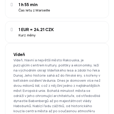
1 h 55 min
Čas letu z Marseille
1 EUR = 24.21 CZK
Kurz měny
Vídeň
Vídeň, hlavní a největší město Rakouska, je
pulzujícím centrem kultury, politiky a ekonomiky, leží
na východním okraji Vídeňského lesa a zdobí ho řeka
Dunaj. Jeho historie sahá až do římské éry, s kořeny v
keltském osídlení Vedunia. Dnes je domovem více než
dvou milionů lidí, což z něj činí jedno z nejlidnatějších
měst Evropské unie. Bohatá minulost města se
odráží v jeho ohromující architektuře, od středověké
dynastie Babenbergů až po majestátnost vlády
Habsburků. Nabízí řadu zážitků, od historického
kouzla centra města až po současnou atmosféru