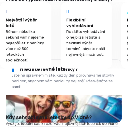
Největší výběr
Flexibilní
letů
vyhledávání
Během několika
Rozšiřte vyhledávání
sekund vám najdeme
o nejbližší letiště a
nejlepší let z nabídky
flexibilní výběr
více než 500
termínů, abyste našli
leteckých
nejlevnější možnost.
společností.
Hledáte levné letenky?
Jste na správném místě. Každý den porovnáváme stovky
nabídek, abychom vám nabídli ty nejlepší. Přesvědčte se
sami!
Kdy sehnat levné letenky do Vídně?
Využijte ideální čas k rezervaci nejlevnějších letenek do Vídně