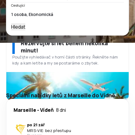
Cestující
Hledat
Rezervujte si let během několika
minut!
Použijte vyhledávač v horní části stránky. Řekněte nám
kdy a kam letíte a my se postaráme o zbytek.
Speciální nabídky letů z Marseille do Vídně
Marseille
-
Vídeň
8 dni
po 21 zář
MRS
-
VIE
·
bez přestupu