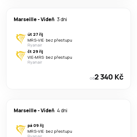
Marseille
-
Vídeň
3 dni
út 27 říj
MRS
-
VIE
·
bez přestupu
Ryanair
čt 29 říj
VIE
-
MRS
·
bez přestupu
Ryanair
2 340 Kč
od
Marseille
-
Vídeň
4 dni
pá 09 říj
MRS
-
VIE
·
bez přestupu
Ryanair