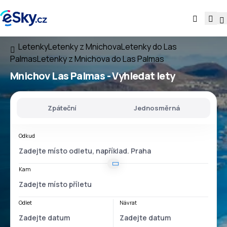
Letenky
Letenky z Mnichova
Letenky do Las
Palmas
Letenky z Mnichova do Las Palmas
Mnichov Las Palmas
- Vyhledat lety
Zpáteční
Jednosměrná
Odkud
Kam
Odlet
Návrat