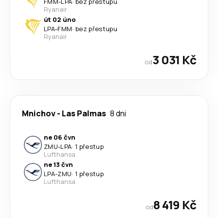
FMM
-
LPA
·
bez přestupu
Ryanair
út 02 úno
LPA
-
FMM
·
bez přestupu
Ryanair
3 031 Kč
od
Mnichov
-
Las Palmas
8 dni
ne 06 čvn
ZMU
-
LPA
·
1 přestup
Lufthansa
ne 13 čvn
LPA
-
ZMU
·
1 přestup
Lufthansa
8 419 Kč
od