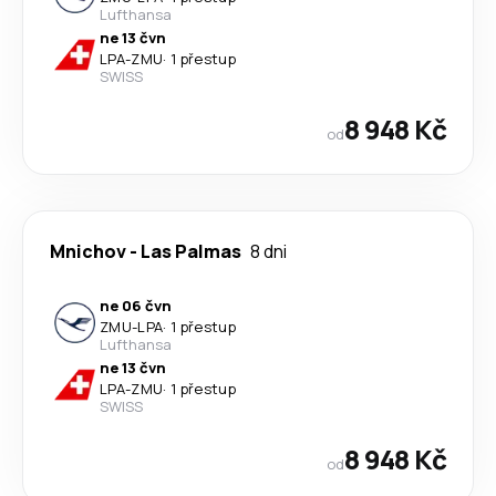
Lufthansa
ne 13 čvn
LPA
-
ZMU
·
1 přestup
SWISS
8 948 Kč
od
Mnichov
-
Las Palmas
8 dni
ne 06 čvn
ZMU
-
LPA
·
1 přestup
Lufthansa
ne 13 čvn
LPA
-
ZMU
·
1 přestup
SWISS
8 948 Kč
od