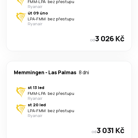
FMM
-
LPA
·
bez přestupu
Ryanair
út 09 úno
LPA
-
FMM
·
bez přestupu
Ryanair
3 026 Kč
od
Memmingen
-
Las Palmas
8 dni
st 13 led
FMM
-
LPA
·
bez přestupu
Ryanair
st 20 led
LPA
-
FMM
·
bez přestupu
Ryanair
3 031 Kč
od