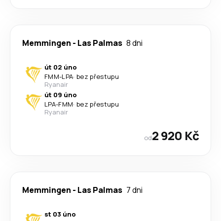
Memmingen
-
Las Palmas
8 dni
út 02 úno
FMM
-
LPA
·
bez přestupu
Ryanair
út 09 úno
LPA
-
FMM
·
bez přestupu
Ryanair
2 920 Kč
od
Memmingen
-
Las Palmas
7 dni
st 03 úno