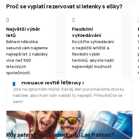
Proč se vyplatí rezervovat si letenky s eSky?
Největší výběr
Flexibilní
letů
vyhledávání
Během několika
Rozšiřte vyhledávání
sekund vám najdeme
o nejbližší letiště a
nejlepší let z nabídky
flexibilní výběr
více než 500
termínů, abyste našli
leteckých
nejlevnější možnost.
společností.
Hledáte levné letenky?
Jste na správném místě. Každý den porovnáváme stovky
nabídek, abychom vám nabídli ty nejlepší. Přesvědčte se
sami!
Kdy sehnat levné letenky do Las Palmas?