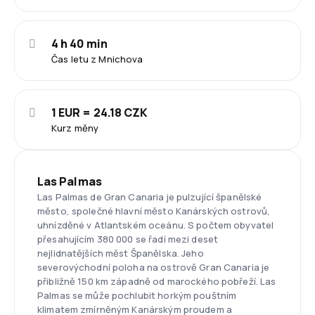
4 h 40 min
Čas letu z Mnichova
1 EUR = 24.18 CZK
Kurz měny
Las Palmas
Las Palmas de Gran Canaria je pulzující španělské
město, společné hlavní město Kanárských ostrovů,
uhnízděné v Atlantském oceánu. S počtem obyvatel
přesahujícím 380 000 se řadí mezi deset
nejlidnatějších měst Španělska. Jeho
severovýchodní poloha na ostrově Gran Canaria je
přibližně 150 km západně od marockého pobřeží. Las
Palmas se může pochlubit horkým pouštním
klimatem zmírněným Kanárským proudem a