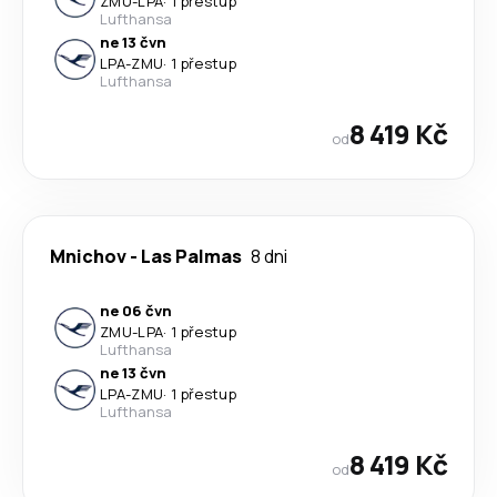
ZMU
-
LPA
·
1 přestup
Lufthansa
ne 13 čvn
LPA
-
ZMU
·
1 přestup
Lufthansa
8 419 Kč
od
Mnichov
-
Las Palmas
8 dni
ne 06 čvn
ZMU
-
LPA
·
1 přestup
Lufthansa
ne 13 čvn
LPA
-
ZMU
·
1 přestup
Lufthansa
8 419 Kč
od