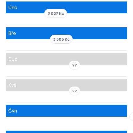
Úno
3 027 Kč
Bře
3 506 Kč
Dub
??
Kvě
??
Čvn