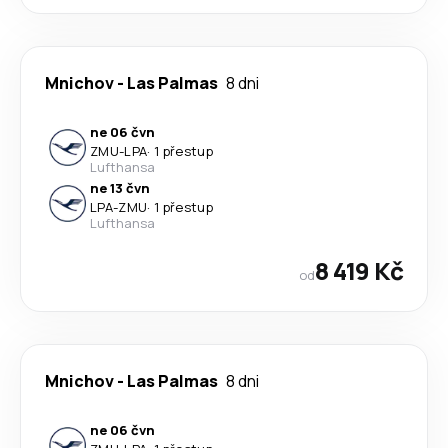
Mnichov
-
Las Palmas
8 dni
ne 06 čvn
ZMU
-
LPA
·
1 přestup
Lufthansa
ne 13 čvn
LPA
-
ZMU
·
1 přestup
Lufthansa
8 419 Kč
od
Mnichov
-
Las Palmas
8 dni
ne 06 čvn