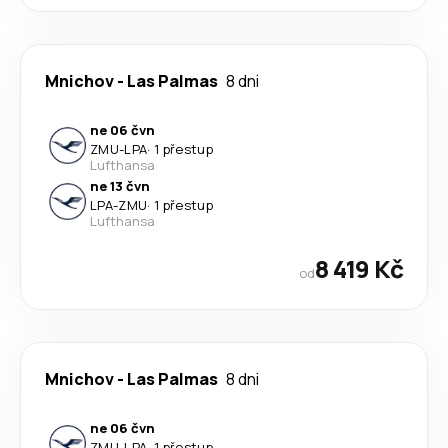
Mnichov
-
Las Palmas
8 dni
ne 06 čvn
ZMU
-
LPA
·
1 přestup
Lufthansa
ne 13 čvn
LPA
-
ZMU
·
1 přestup
Lufthansa
8 419 Kč
od
Mnichov
-
Las Palmas
8 dni
ne 06 čvn
ZMU
-
LPA
·
1 přestup