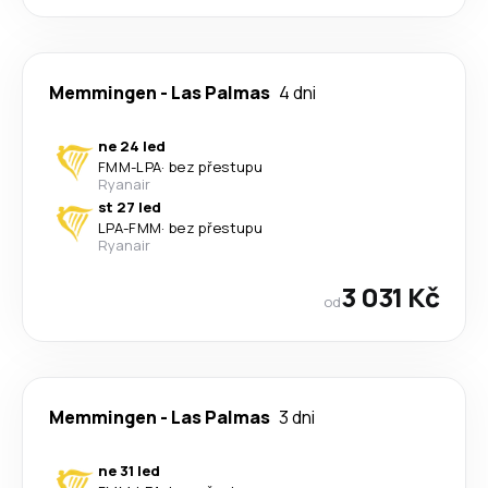
Memmingen
-
Las Palmas
4 dni
ne 24 led
FMM
-
LPA
·
bez přestupu
Ryanair
st 27 led
LPA
-
FMM
·
bez přestupu
Ryanair
3 031 Kč
od
Memmingen
-
Las Palmas
3 dni
ne 31 led