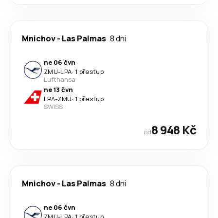
Mnichov
-
Las Palmas
8 dni
ne 06 čvn
ZMU
-
LPA
·
1 přestup
Lufthansa
ne 13 čvn
LPA
-
ZMU
·
1 přestup
SWISS
8 948 Kč
od
Mnichov
-
Las Palmas
8 dni
ne 06 čvn
ZMU
-
LPA
·
1 přestup