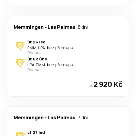
Memmingen
-
Las Palmas
8 dni
út 26 led
FMM
-
LPA
·
bez přestupu
Ryanair
út 02 úno
LPA
-
FMM
·
bez přestupu
Ryanair
2 920 Kč
od
Memmingen
-
Las Palmas
7 dni
st 27 led