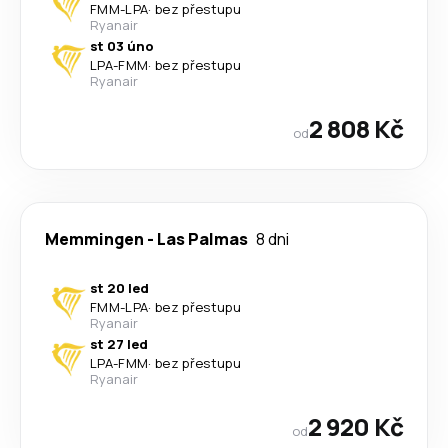
FMM
-
LPA
·
bez přestupu
Ryanair
st 03 úno
LPA
-
FMM
·
bez přestupu
Ryanair
2 808 Kč
od
Memmingen
-
Las Palmas
8 dni
st 20 led
FMM
-
LPA
·
bez přestupu
Ryanair
st 27 led
LPA
-
FMM
·
bez přestupu
Ryanair
2 920 Kč
od