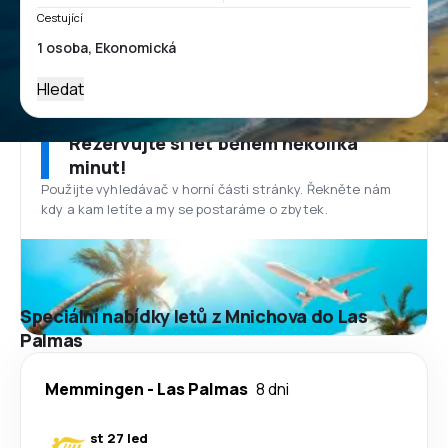
Cestující
Hledat
Rezervujte si let během několika
minut!
Použijte vyhledávač v horní části stránky. Řekněte nám
kdy a kam letíte a my se postaráme o zbytek.
Speciální nabídky letů z Mnichova do Las
Palmas
Memmingen
-
Las Palmas
8 dni
st 27 led