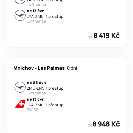
Lufthansa
ne 13 čvn
LPA
-
ZMU
·
1 přestup
Lufthansa
8 419 Kč
od
Mnichov
-
Las Palmas
8 dni
ne 06 čvn
ZMU
-
LPA
·
1 přestup
Lufthansa
ne 13 čvn
LPA
-
ZMU
·
1 přestup
SWISS
8 948 Kč
od