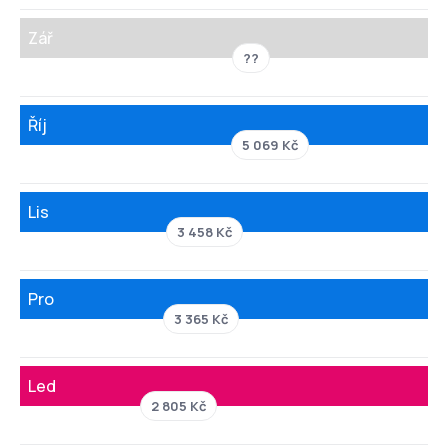
Zář
??
Říj
5 069 Kč
Lis
3 458 Kč
Pro
3 365 Kč
Led
2 805 Kč