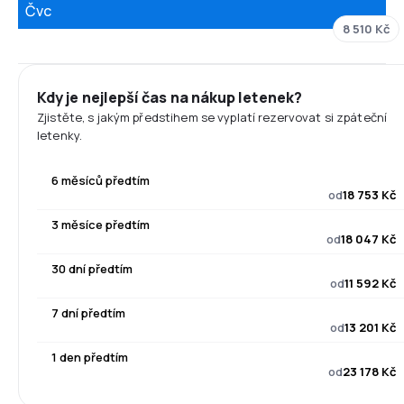
Čvc
8 510 Kč
Kdy je nejlepší čas na nákup letenek?
Zjistěte, s jakým předstihem se vyplatí rezervovat si zpáteční
letenky.
6 měsíců předtím
od
18 753 Kč
3 měsíce předtím
od
18 047 Kč
30 dní předtím
od
11 592 Kč
7 dní předtím
od
13 201 Kč
1 den předtím
od
23 178 Kč