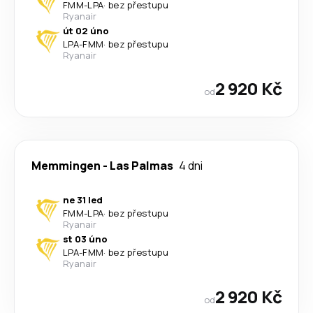
FMM
-
LPA
·
bez přestupu
Ryanair
út 02 úno
LPA
-
FMM
·
bez přestupu
Ryanair
2 920 Kč
od
Memmingen
-
Las Palmas
4 dni
ne 31 led
FMM
-
LPA
·
bez přestupu
Ryanair
st 03 úno
LPA
-
FMM
·
bez přestupu
Ryanair
2 920 Kč
od