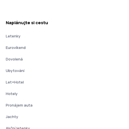
Naplánujte si cestu
Letenky
Eurovíkend
Dovolená
Ubytování
Let+Hotel
Hotely
Pronájem auta
Jachty
Akční letenky