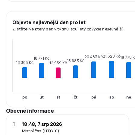
Objevte nejlevnější den pro let
Zjistěte, ve který den v týdnu jsou lety obvykle nejlevnější.
21 328 Kč
20 483 Kč
19 778 
18 771 Kč
15 683 Kč
13 305 Kč
12 959 Kč
po
út
st
čt
pá
so
ne
Obecné informace
18:48, 7 srp 2026
Místní čas (UTC+0)