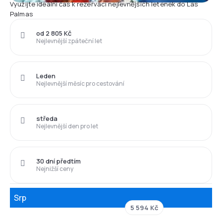
Využijte ideální čas k rezervaci nejlevnějších letenek do Las
Palmas
od 2 805 Kč
Nejlevnější zpáteční let
Leden
Nejlevnější měsíc pro cestování
středa
Nejlevnější den pro let
30 dní předtím
Nejnižší ceny
Srp
5 594 Kč